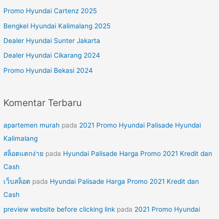
u
Promo Hyundai Cartenz 2025
n
Bengkel Hyundai Kalimalang 2025
t
Dealer Hyundai Sunter Jakarta
u
Dealer Hyundai Cikarang 2024
k
Promo Hyundai Bekasi 2024
:
Komentar Terbaru
apartemen murah
pada
2021 Promo Hyundai Palisade Hyundai
Kalimalang
สล็อตแตกง่าย
pada
Hyundai Palisade Harga Promo 2021 Kredit dan
Cash
เว็บสล็อต
pada
Hyundai Palisade Harga Promo 2021 Kredit dan
Cash
preview website before clicking link
pada
2021 Promo Hyundai