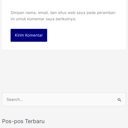
Simpan nama, email, dan situs web saya pada peramban
ini untuk komentar saya berikutnya.
C
a
r
Pos-pos Terbaru
i