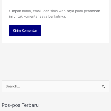
Simpan nama, email, dan situs web saya pada peramban
ini untuk komentar saya berikutnya.
C
a
r
Pos-pos Terbaru
i