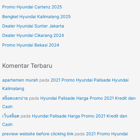
u
Promo Hyundai Cartenz 2025
n
Bengkel Hyundai Kalimalang 2025
t
Dealer Hyundai Sunter Jakarta
u
Dealer Hyundai Cikarang 2024
k
Promo Hyundai Bekasi 2024
:
Komentar Terbaru
apartemen murah
pada
2021 Promo Hyundai Palisade Hyundai
Kalimalang
สล็อตแตกง่าย
pada
Hyundai Palisade Harga Promo 2021 Kredit dan
Cash
เว็บสล็อต
pada
Hyundai Palisade Harga Promo 2021 Kredit dan
Cash
preview website before clicking link
pada
2021 Promo Hyundai