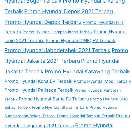
Hyundai Bogor Terbaik
Promo Hyundai Cikarang
Terbaik
Promo Hyundai Depok 2021 Terbaru
Promo Hyundai Depok Terbaru
Promo Hyundai H-1
Terbaru
Promo Hyundai
Promo Hyundai Harapan Indah Terbaik
Ioniq 2021 Terbaru
Promo Hyundai IONIQ EV Terbaik
Promo Hyundai Jabodetabek 2021 Terbaik
Promo
Hyundai Jakarta 2021 Terbaru
Promo Hyundai
Jakarta Terbaik
Promo Hyundai Karawang Terbaik
Promo Hyundai Kona EV Terbaik
Promo Hyundai Mobil Terbaik
Promo Hyundai Palisade Terbaik
Promo Hyundai Pancoran
Promo Hyundai Santa Fe Terbaru
Terbaik
Promo Hyundai SMB
Bekasi Terbaik
Promo Hyundai Staria Terbaru
Promo Hyundai
Promo
Summarecon Bekasi Terbaik
Promo Hyundai Tambun Terbaik
Promo Hyundai
Hyundai Tangerang 2021 Terbaru