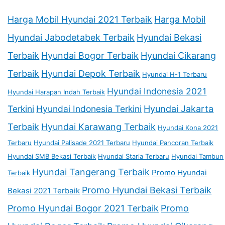
Harga Mobil Hyundai 2021 Terbaik
Harga Mobil
Hyundai Jabodetabek Terbaik
Hyundai Bekasi
Terbaik
Hyundai Bogor Terbaik
Hyundai Cikarang
Terbaik
Hyundai Depok Terbaik
Hyundai H-1 Terbaru
Hyundai Indonesia 2021
Hyundai Harapan Indah Terbaik
Terkini
Hyundai Indonesia Terkini
Hyundai Jakarta
Terbaik
Hyundai Karawang Terbaik
Hyundai Kona 2021
Terbaru
Hyundai Palisade 2021 Terbaru
Hyundai Pancoran Terbaik
Hyundai SMB Bekasi Terbaik
Hyundai Staria Terbaru
Hyundai Tambun
Hyundai Tangerang Terbaik
Promo Hyundai
Terbaik
Promo Hyundai Bekasi Terbaik
Bekasi 2021 Terbaik
Promo Hyundai Bogor 2021 Terbaik
Promo