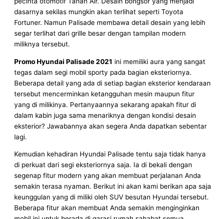
pecinta otomotif Tanah Air. Desain bongsor yang menjadi
dasarnya sekilas mungkin akan terlihat seperti Toyota
Fortuner. Namun Palisade membawa detail desain yang lebih
segar terlihat dari grille besar dengan tampilan modern
miliknya tersebut.
Promo Hyundai Palisade 2021
ini memiliki aura yang sangat
tegas dalam segi mobil sporty pada bagian eksteriornya.
Beberapa detail yang ada di setiap bagian eksterior kendaraan
tersebut mencerminkan ketangguhan mesin maupun fitur
yang di milikinya. Pertanyaannya sekarang apakah fitur di
dalam kabin juga sama menariknya dengan kondisi desain
eksterior? Jawabannya akan segera Anda dapatkan sebentar
lagi.
Kemudian kehadiran Hyundai Palisade tentu saja tidak hanya
di perkuat dari segi eksteriornya saja. Ia di bekali dengan
segenap fitur modern yang akan membuat perjalanan Anda
semakin terasa nyaman. Berikut ini akan kami berikan apa saja
keunggulan yang di miliki oleh SUV besutan Hyundai tersebut.
Beberapa fitur akan membuat Anda semakin menginginkan
mobil ini untuk berada di garasi rumah sahabat semua.