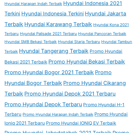
Hyundai Indonesia 2021
Hyundai Harapan Indah Terbaik
Terkini
Hyundai Indonesia Terkini
Hyundai Jakarta
Terbaik
Hyundai Karawang Terbaik
Hyundai Kona 2021
Terbaru
Hyundai Palisade 2021 Terbaru
Hyundai Pancoran Terbaik
Hyundai SMB Bekasi Terbaik
Hyundai Staria Terbaru
Hyundai Tambun
Hyundai Tangerang Terbaik
Promo Hyundai
Terbaik
Promo Hyundai Bekasi Terbaik
Bekasi 2021 Terbaik
Promo Hyundai Bogor 2021 Terbaik
Promo
Hyundai Bogor Terbaik
Promo Hyundai Cikarang
Terbaik
Promo Hyundai Depok 2021 Terbaru
Promo Hyundai Depok Terbaru
Promo Hyundai H-1
Terbaru
Promo Hyundai
Promo Hyundai Harapan Indah Terbaik
Ioniq 2021 Terbaru
Promo Hyundai IONIQ EV Terbaik
Promo Hyundai Jabodetabek 2021 Terbaik
Promo