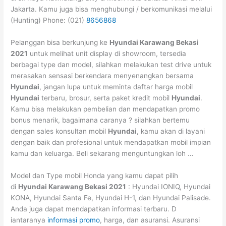
Jakarta. Kamu juga bisa menghubungi / berkomunikasi melalui
(Hunting) Phone: (021)
8656868
Pelanggan bisa berkunjung ke
Hyundai Karawang Bekasi
2021
untuk melihat unit display di showroom, tersedia
berbagai type dan model, silahkan melakukan test drive untuk
merasakan sensasi berkendara menyenangkan bersama
Hyundai
, jangan lupa untuk meminta daftar harga mobil
Hyundai
terbaru, brosur, serta paket kredit mobil
Hyundai
.
Kamu bisa melakukan pembelian dan mendapatkan promo
bonus menarik, bagaimana caranya ? silahkan bertemu
dengan sales konsultan mobil
Hyundai
, kamu akan di layani
dengan baik dan profesional untuk mendapatkan mobil impian
kamu dan keluarga. Beli sekarang menguntungkan loh …
Model dan Type mobil Honda yang kamu dapat pilih
di
Hyundai Karawang Bekasi 2021
: Hyundai IONIQ, Hyundai
KONA, Hyundai Santa Fe, Hyundai H-1, dan Hyundai Palisade.
Anda juga dapat mendapatkan informasi terbaru. D
iantaranya
informasi promo
, harga, dan asuransi. Asuransi