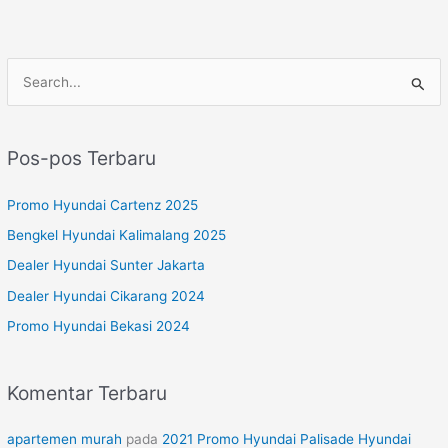
C
a
r
Pos-pos Terbaru
i
u
Promo Hyundai Cartenz 2025
n
Bengkel Hyundai Kalimalang 2025
t
Dealer Hyundai Sunter Jakarta
u
Dealer Hyundai Cikarang 2024
k
Promo Hyundai Bekasi 2024
:
Komentar Terbaru
apartemen murah
pada
2021 Promo Hyundai Palisade Hyundai