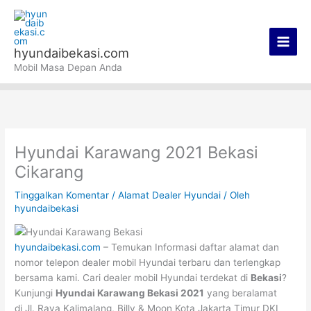
Lewati
Main
ke
Men
konten
hyundaibekasi.com
Mobil Masa Depan Anda
Hyundai Karawang 2021 Bekasi
Cikarang
Tinggalkan Komentar
/
Alamat Dealer Hyundai
/ Oleh
hyundaibekasi
hyundaibekasi.com
– Temukan Informasi daftar alamat dan
nomor telepon dealer mobil Hyundai terbaru dan terlengkap
bersama kami. Cari dealer mobil Hyundai terdekat di
Bekasi
?
Kunjungi
Hyundai Karawang Bekasi 2021
yang beralamat
di Jl. Raya Kalimalang, Billy & Moon Kota Jakarta Timur DKI