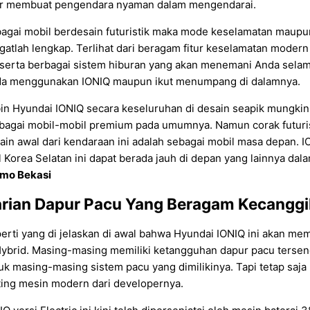
r membuat pengendara nyaman dalam mengendarai.
agai mobil berdesain futuristik maka mode keselamatan maupun 
gatlah lengkap. Terlihat dari beragam fitur keselamatan modern 
serta berbagai sistem hiburan yang akan menemani Anda selama
a menggunakan IONIQ maupun ikut menumpang di dalamnya.
in Hyundai IONIQ secara keseluruhan di desain seapik mungki
bagai mobil-mobil premium pada umumnya. Namun corak futurist
ain awal dari kendaraan ini adalah sebagai mobil masa depan. 
l Korea Selatan ini dapat berada jauh di depan yang lainnya dal
mo Bekasi
rian Dapur Pacu Yang Beragam Kecangg
erti yang di jelaskan di awal bahwa Hyundai IONIQ ini akan memil
Hybrid. Masing-masing memiliki ketangguhan dapur pacu tersen
uk masing-masing sistem pacu yang dimilikinya. Tapi tetap saja 
ting mesin modern dari developernya.