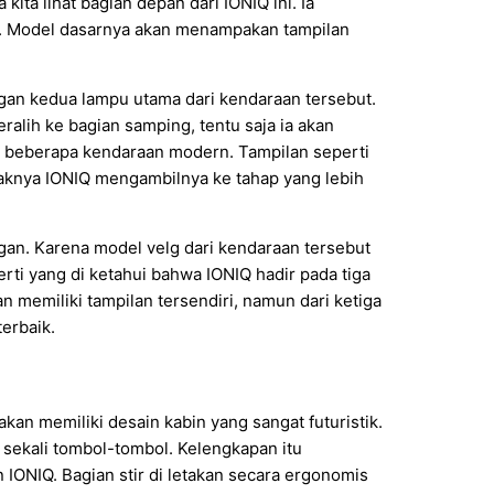
ita lihat bagian depan dari IONIQ ini. Ia
ang. Model dasarnya akan menampakan tampilan
ngan kedua lampu utama dari kendaraan tersebut.
ralih ke bagian samping, tentu saja ia akan
uk beberapa kendaraan modern. Tampilan seperti
aknya IONIQ mengambilnya ke tahap yang lebih
an. Karena model velg dari kendaraan tersebut
rti yang di ketahui bahwa IONIQ hadir pada tiga
an memiliki tampilan tersendiri, namun dari ketiga
terbaik.
an memiliki desain kabin yang sangat futuristik.
 sekali tombol-tombol. Kelengkapan itu
NIQ. Bagian stir di letakan secara ergonomis