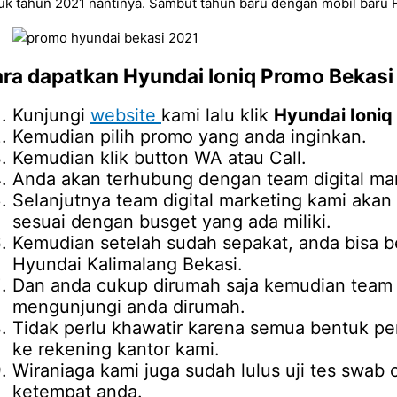
uk tahun 2021 nantinya. Sambut tahun baru dengan mobil baru H
ra dapatkan
Hyundai Ioniq Promo Bekasi
Kunjungi
website
kami lalu klik
Hyundai Ioniq
Kemudian pilih promo yang anda inginkan.
Kemudian klik button WA atau Call.
Anda akan terhubung dengan team digital mar
Selanjutnya team digital marketing kami ak
sesuai dengan busget yang ada miliki.
Kemudian setelah sudah sepakat, anda bisa b
Hyundai Kalimalang Bekasi.
Dan anda cukup dirumah saja kemudian team d
mengunjungi anda dirumah.
Tidak perlu khawatir karena semua bentuk pe
ke rekening kantor kami.
Wiraniaga kami juga sudah lulus uji tes swab 
ketempat anda.