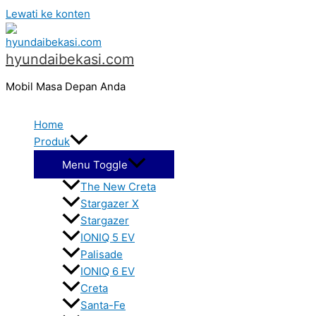
Lewati ke konten
hyundaibekasi.com
Mobil Masa Depan Anda
Home
Produk
Menu Toggle
The New Creta
Stargazer X
Stargazer
IONIQ 5 EV
Palisade
IONIQ 6 EV
Creta
Santa-Fe