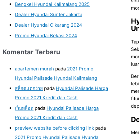
set
Bengkel Hyundai Kalimalang 2025
mod
Dealer Hyundai Sunter Jakarta
Hy
Dealer Hyundai Cikarang 2024
Un
Promo Hyundai Bekasi 2024
Tap
Sel
Komentar Terbaru
mom
lua
apartemen murah
pada
2021 Promo
Ber
Hyundai Palisade Hyundai Kalimalang
leb
สล็อตแตกง่าย
pada
Hyundai Palisade Harga
men
Promo 2021 Kredit dan Cash
fit
dep
เว็บสล็อต
pada
Hyundai Palisade Harga
Promo 2021 Kredit dan Cash
De
preview website before clicking link
pada
Mem
2021 Promo Hyundai Palisade Hyundai