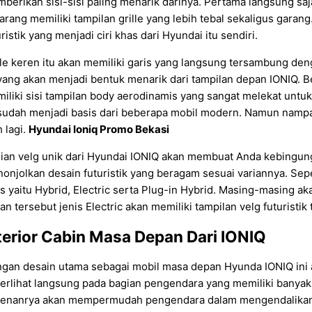
berikan sisi-sisi paling menarik darinya. Pertama langsung saja k
arang memiliki tampilan grille yang lebih tebal sekaligus gar
uristik yang menjadi ciri khas dari Hyundai itu sendiri.
lle keren itu akan memiliki garis yang langsung tersambung de
 yang akan menjadi bentuk menarik dari tampilan depan IONIQ. Be
iliki sisi tampilan body aerodinamis yang sangat melekat unt
 sudah menjadi basis dari beberapa mobil modern. Namun namp
h lagi.
Hyundai Ioniq Promo Bekasi
ian velg unik dari Hyundai IONIQ akan membuat Anda kebingung
onjolkan desain futuristik yang beragam sesuai variannya. Sepe
is yaitu Hybrid, Electric serta Plug-in Hybrid. Masing-masing ak
ian tersebut jenis Electric akan memiliki tampilan velg futuristik 
terior Cabin Masa Depan Dari IONIQ
gan desain utama sebagai mobil masa depan Hyunda IONIQ ini ak
 terlihat langsung pada bagian pengendara yang memiliki banyak
enanrya akan mempermudah pengendara dalam mengendalikan IO