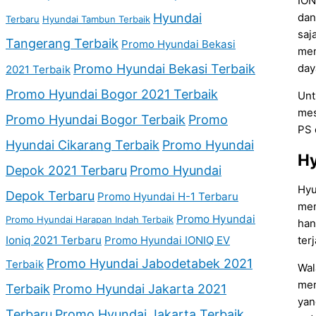
ION
Hyundai
dan
Terbaru
Hyundai Tambun Terbaik
saj
Tangerang Terbaik
Promo Hyundai Bekasi
men
Promo Hyundai Bekasi Terbaik
day
2021 Terbaik
Promo Hyundai Bogor 2021 Terbaik
Unt
mes
Promo Hyundai Bogor Terbaik
Promo
PS 
Hyundai Cikarang Terbaik
Promo Hyundai
Hy
Depok 2021 Terbaru
Promo Hyundai
Hyu
Depok Terbaru
Promo Hyundai H-1 Terbaru
men
Promo Hyundai
Promo Hyundai Harapan Indah Terbaik
han
Ioniq 2021 Terbaru
Promo Hyundai IONIQ EV
ter
Promo Hyundai Jabodetabek 2021
Terbaik
Wal
mem
Terbaik
Promo Hyundai Jakarta 2021
yan
Terbaru
Promo Hyundai Jakarta Terbaik