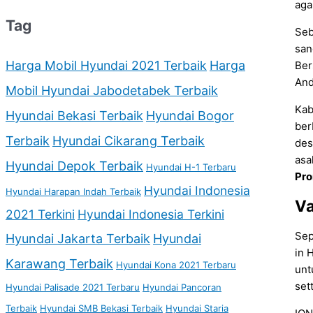
aga
Tag
Seb
san
Harga Mobil Hyundai 2021 Terbaik
Harga
Ber
And
Mobil Hyundai Jabodetabek Terbaik
Kab
Hyundai Bekasi Terbaik
Hyundai Bogor
ber
Terbaik
Hyundai Cikarang Terbaik
des
asa
Hyundai Depok Terbaik
Hyundai H-1 Terbaru
Pro
Hyundai Indonesia
Hyundai Harapan Indah Terbaik
Va
2021 Terkini
Hyundai Indonesia Terkini
Sep
Hyundai Jakarta Terbaik
Hyundai
in 
Karawang Terbaik
Hyundai Kona 2021 Terbaru
unt
set
Hyundai Palisade 2021 Terbaru
Hyundai Pancoran
Terbaik
Hyundai SMB Bekasi Terbaik
Hyundai Staria