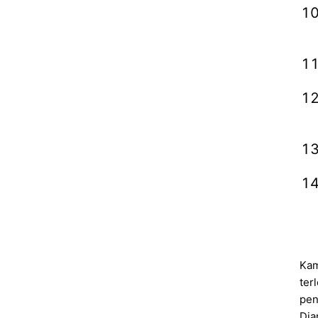
Kam
ter
pen
Dia