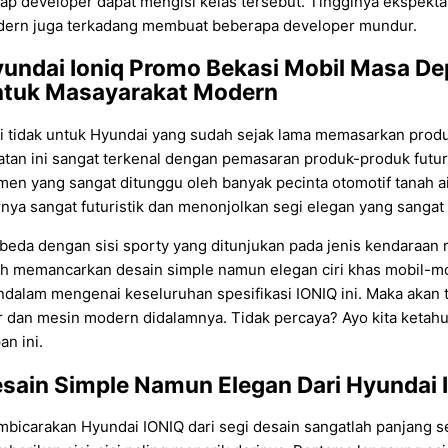
iap developer dapat mengisi kelas tersebut. Tingginya ekspek
ern juga terkadang membuat beberapa developer mundur.
undai Ioniq Promo Bekasi
Mobil Masa Dep
tuk Masayarakat Modern
i tidak untuk Hyundai yang sudah sejak lama memasarkan produk
atan ini sangat terkenal dengan pemasaran produk-produk futur
en yang sangat ditunggu oleh banyak pecinta otomotif tanah air.
rnya sangat futuristik dan menonjolkan segi elegan yang sangat
beda dengan sisi sporty yang ditunjukan pada jenis kendaraa
ih memancarkan desain simple namun elegan ciri khas mobil-mobil
dalam mengenai keseluruhan spesifikasi IONIQ ini. Maka aka
ur dan mesin modern didalamnya. Tidak percaya? Ayo kita ketahui
an ini.
sain Simple Namun Elegan Dari Hyundai 
bicarakan Hyundai IONIQ dari segi desain sangatlah panjang s