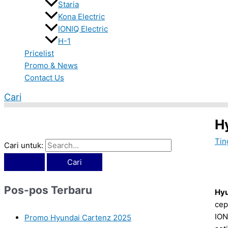
Staria
Kona Electric
IONIQ Electric
H-1
Pricelist
Promo & News
Contact Us
Cari
H
Tin
Cari untuk:
Pos-pos Terbaru
Hyu
cep
ION
Promo Hyundai Cartenz 2025