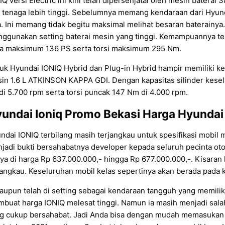
IQ versi Electric ini kini telah dipersenjatai oleh mesin batera
 tenaga lebih tinggi. Sebelumnya memang kendaraan dari Hyun
a. Ini memang tidak begitu maksimal melihat besaran baterainya
ggunakan setting baterai mesin yang tinggi. Kemampuannya te
a maksimum 136 PS serta torsi maksimum 295 Nm.
uk Hyundai IONIQ Hybrid dan Plug-in Hybrid hampir memiliki k
in 1.6 L ATKINSON KAPPA GDI. Dengan kapasitas silinder kesel
di 5.700 rpm serta torsi puncak 147 Nm di 4.000 rpm.
undai Ioniq Promo Bekasi
Harga Hyundai
ndai IONIQ terbilang masih terjangkau untuk spesifikasi mobil
jadi bukti bersahabatnya developer kepada seluruh pecinta oto
ya di harga Rp 637.000.000,- hingga Rp 677.000.000,-. Kisara
jangkau. Keseluruhan mobil kelas sepertinya akan berada pada ki
aupun telah di setting sebagai kendaraan tangguh yang memiliki 
buat harga IONIQ melesat tinggi. Namun ia masih menjadi sal
g cukup bersahabat. Jadi Anda bisa dengan mudah memasukan ION