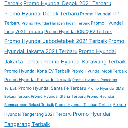
Terbaik
Promo Hyundai Depok 2021 Terbaru
Promo Hyundai Depok Terbaru
Promo Hyundai H-1
Terbaru
Promo Hyundai
Promo Hyundai Harapan Indah Terbaik
Ioniq 2021 Terbaru
Promo Hyundai IONIQ EV Terbaik
Promo Hyundai Jabodetabek 2021 Terbaik
Promo
Hyundai Jakarta 2021 Terbaru
Promo Hyundai
Jakarta Terbaik
Promo Hyundai Karawang Terbaik
Promo Hyundai Kona EV Terbaik
Promo Hyundai Mobil Terbaik
Promo Hyundai Palisade Terbaik
Promo Hyundai Pancoran
Promo Hyundai Santa Fe Terbaru
Terbaik
Promo Hyundai SMB
Bekasi Terbaik
Promo Hyundai Staria Terbaru
Promo Hyundai
Promo
Summarecon Bekasi Terbaik
Promo Hyundai Tambun Terbaik
Promo Hyundai
Hyundai Tangerang 2021 Terbaru
Tangerang Terbaik