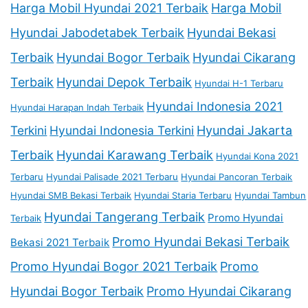
Harga Mobil Hyundai 2021 Terbaik
Harga Mobil
Hyundai Jabodetabek Terbaik
Hyundai Bekasi
Terbaik
Hyundai Bogor Terbaik
Hyundai Cikarang
Terbaik
Hyundai Depok Terbaik
Hyundai H-1 Terbaru
Hyundai Indonesia 2021
Hyundai Harapan Indah Terbaik
Terkini
Hyundai Indonesia Terkini
Hyundai Jakarta
Terbaik
Hyundai Karawang Terbaik
Hyundai Kona 2021
Terbaru
Hyundai Palisade 2021 Terbaru
Hyundai Pancoran Terbaik
Hyundai SMB Bekasi Terbaik
Hyundai Staria Terbaru
Hyundai Tambun
Hyundai Tangerang Terbaik
Promo Hyundai
Terbaik
Promo Hyundai Bekasi Terbaik
Bekasi 2021 Terbaik
Promo Hyundai Bogor 2021 Terbaik
Promo
Hyundai Bogor Terbaik
Promo Hyundai Cikarang