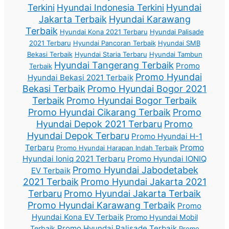
Terkini
Hyundai Indonesia Terkini
Hyundai
Jakarta Terbaik
Hyundai Karawang
Terbaik
Hyundai Kona 2021 Terbaru
Hyundai Palisade
2021 Terbaru
Hyundai Pancoran Terbaik
Hyundai SMB
Bekasi Terbaik
Hyundai Staria Terbaru
Hyundai Tambun
Hyundai Tangerang Terbaik
Promo
Terbaik
Promo Hyundai
Hyundai Bekasi 2021 Terbaik
Bekasi Terbaik
Promo Hyundai Bogor 2021
Terbaik
Promo Hyundai Bogor Terbaik
Promo Hyundai Cikarang Terbaik
Promo
Hyundai Depok 2021 Terbaru
Promo
Hyundai Depok Terbaru
Promo Hyundai H-1
Terbaru
Promo
Promo Hyundai Harapan Indah Terbaik
Hyundai Ioniq 2021 Terbaru
Promo Hyundai IONIQ
Promo Hyundai Jabodetabek
EV Terbaik
2021 Terbaik
Promo Hyundai Jakarta 2021
Terbaru
Promo Hyundai Jakarta Terbaik
Promo Hyundai Karawang Terbaik
Promo
Hyundai Kona EV Terbaik
Promo Hyundai Mobil
Promo Hyundai Palisade Terbaik
Terbaik
Promo