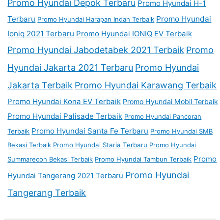
Promo Hyundai Depok Terbaru
Promo Hyundai H-1
Terbaru
Promo Hyundai
Promo Hyundai Harapan Indah Terbaik
Ioniq 2021 Terbaru
Promo Hyundai IONIQ EV Terbaik
Promo Hyundai Jabodetabek 2021 Terbaik
Promo
Hyundai Jakarta 2021 Terbaru
Promo Hyundai
Jakarta Terbaik
Promo Hyundai Karawang Terbaik
Promo Hyundai Kona EV Terbaik
Promo Hyundai Mobil Terbaik
Promo Hyundai Palisade Terbaik
Promo Hyundai Pancoran
Promo Hyundai Santa Fe Terbaru
Terbaik
Promo Hyundai SMB
Bekasi Terbaik
Promo Hyundai Staria Terbaru
Promo Hyundai
Promo
Summarecon Bekasi Terbaik
Promo Hyundai Tambun Terbaik
Promo Hyundai
Hyundai Tangerang 2021 Terbaru
Tangerang Terbaik