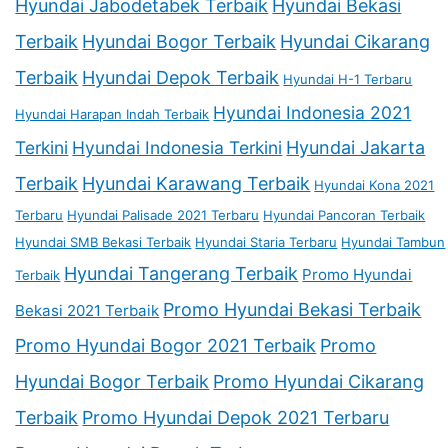
Hyundai Jabodetabek Terbaik
Hyundai Bekasi
Terbaik
Hyundai Bogor Terbaik
Hyundai Cikarang
Terbaik
Hyundai Depok Terbaik
Hyundai H-1 Terbaru
Hyundai Indonesia 2021
Hyundai Harapan Indah Terbaik
Terkini
Hyundai Indonesia Terkini
Hyundai Jakarta
Terbaik
Hyundai Karawang Terbaik
Hyundai Kona 2021
Terbaru
Hyundai Palisade 2021 Terbaru
Hyundai Pancoran Terbaik
Hyundai SMB Bekasi Terbaik
Hyundai Staria Terbaru
Hyundai Tambun
Hyundai Tangerang Terbaik
Promo Hyundai
Terbaik
Promo Hyundai Bekasi Terbaik
Bekasi 2021 Terbaik
Promo Hyundai Bogor 2021 Terbaik
Promo
Hyundai Bogor Terbaik
Promo Hyundai Cikarang
Terbaik
Promo Hyundai Depok 2021 Terbaru