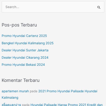
C
a
r
Pos-pos Terbaru
i
u
Promo Hyundai Cartenz 2025
n
Bengkel Hyundai Kalimalang 2025
t
Dealer Hyundai Sunter Jakarta
u
Dealer Hyundai Cikarang 2024
k
Promo Hyundai Bekasi 2024
:
Komentar Terbaru
apartemen murah
pada
2021 Promo Hyundai Palisade Hyundai
Kalimalang
สล็อตแตกง่าย
pada
Hyundai Palisade Harga Promo 2021 Kredit dan