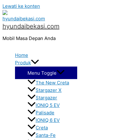
Lewati ke konten
hyundaibekasi.com
Mobil Masa Depan Anda
Home
Produk
Menu Toggle
The New Creta
Stargazer X
Stargazer
IONIQ 5 EV
Palisade
IONIQ 6 EV
Creta
Santa-Fe