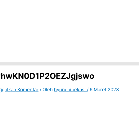
rhwKN0D1P2OEZJgjswo
ggalkan Komentar
/ Oleh
hyundaibekasi
/
6 Maret 2023