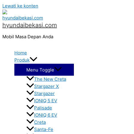
Lewati ke konten
hyundaibekasi.com
Mobil Masa Depan Anda
Home
Produk
Menu Toggle
The New Creta
Stargazer X
Stargazer
IONIQ 5 EV
Palisade
IONIQ 6 EV
Creta
Santa-Fe