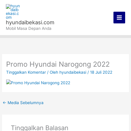
Lewati
Main
ke
Men
konten
hyundaibekasi.com
Mobil Masa Depan Anda
Promo Hyundai Narogong 2022
Tinggalkan Komentar
/ Oleh
hyundaibekasi
/
18 Juli 2022
←
Media Sebelumnya
Tinggalkan Balasan