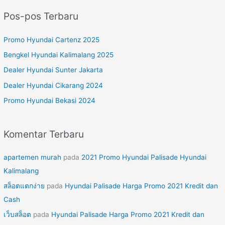
r
Pos-pos Terbaru
i
u
Promo Hyundai Cartenz 2025
n
Bengkel Hyundai Kalimalang 2025
t
Dealer Hyundai Sunter Jakarta
u
Dealer Hyundai Cikarang 2024
k
Promo Hyundai Bekasi 2024
:
Komentar Terbaru
apartemen murah
pada
2021 Promo Hyundai Palisade Hyundai
Kalimalang
สล็อตแตกง่าย
pada
Hyundai Palisade Harga Promo 2021 Kredit dan
Cash
เว็บสล็อต
pada
Hyundai Palisade Harga Promo 2021 Kredit dan