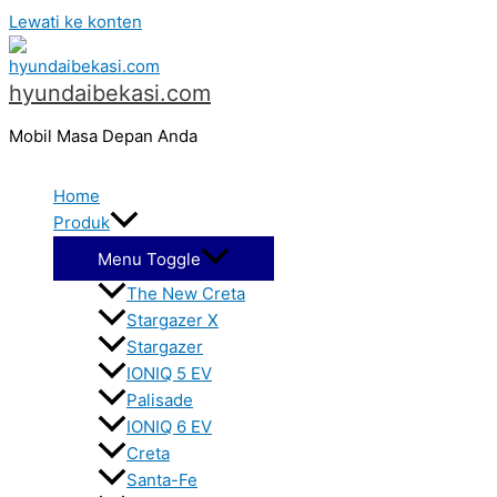
Lewati ke konten
hyundaibekasi.com
Mobil Masa Depan Anda
Home
Produk
Menu Toggle
The New Creta
Stargazer X
Stargazer
IONIQ 5 EV
Palisade
IONIQ 6 EV
Creta
Santa-Fe