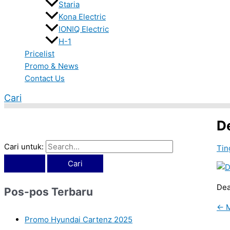
Staria
Kona Electric
IONIQ Electric
H-1
Pricelist
Promo & News
Contact Us
Cari
D
Cari untuk:
Tin
Dea
Pos-pos Terbaru
←
M
Promo Hyundai Cartenz 2025