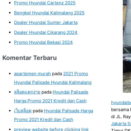
Promo Hyundai Cartenz 2025
Bengkel Hyundai Kalimalang 2025
Dealer Hyundai Sunter Jakarta
Dealer Hyundai Cikarang 2024
Promo Hyundai Bekasi 2024
Komentar Terbaru
apartemen murah
pada
2021 Promo
Hyundai Palisade Hyundai Kalimalang
สล็อตแตกง่าย
pada
Hyundai Palisade
Harga Promo 2021 Kredit dan Cash
hyundaib
bersama k
เว็บสล็อต
pada
Hyundai Palisade Harga
di JL. Ra
Promo 2021 Kredit dan Cash
Jakarta S
preview website before clicking link
Timur DKI