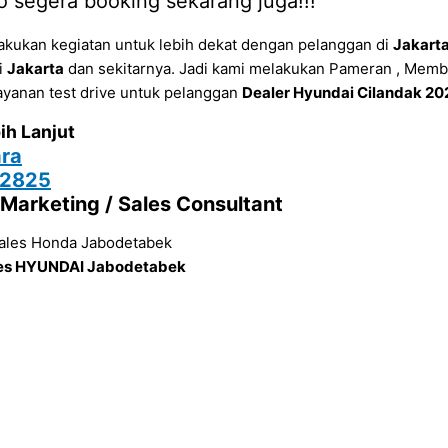
o segera booking sekarang juga!!!
akukan kegiatan untuk lebih dekat dengan pelanggan di
Jakart
di
Jakarta
dan sekitarnya. Jadi kami melakukan Pameran , Memb
ayanan test drive untuk pelanggan
Dealer Hyundai Cilandak 20
ih Lanjut
ra
12825
l Marketing / Sales Consultant
es HYUNDAI Jabodetabek