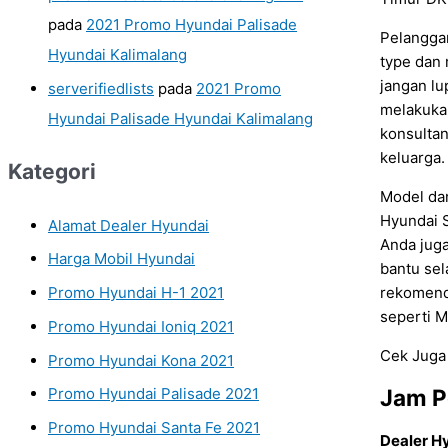
pada
2021 Promo Hyundai Palisade
Pelangga
Hyundai Kalimalang
type dan
jangan lu
serverifiedlists
pada
2021 Promo
melakuka
Hyundai Palisade Hyundai Kalimalang
konsulta
keluarga
Kategori
Model da
Hyundai S
Alamat Dealer Hyundai
Anda juga
Harga Mobil Hyundai
bantu sel
rekomenda
Promo Hyundai H-1 2021
seperti 
Promo Hyundai Ioniq 2021
Cek Juga
Promo Hyundai Kona 2021
Jam P
Promo Hyundai Palisade 2021
Promo Hyundai Santa Fe 2021
Dealer H