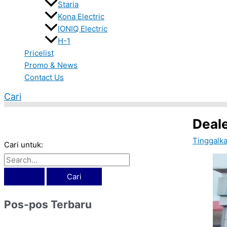
Staria
Kona Electric
IONIQ Electric
H-1
Pricelist
Promo & News
Contact Us
Cari
Deal
Tinggalk
Cari untuk:
Pos-pos Terbaru