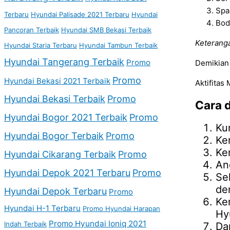
Spa
Terbaru
Hyundai Palisade 2021 Terbaru
Hyundai
Bod
Pancoran Terbaik
Hyundai SMB Bekasi Terbaik
Keteranga
Hyundai Staria Terbaru
Hyundai Tambun Terbaik
Hyundai Tangerang Terbaik
Promo
Demikian 
Promo
Hyundai Bekasi 2021 Terbaik
Aktifitas
Hyundai Bekasi Terbaik
Promo
Cara 
Hyundai Bogor 2021 Terbaik
Promo
Ku
Hyundai Bogor Terbaik
Promo
Ke
Ke
Hyundai Cikarang Terbaik
Promo
An
Hyundai Depok 2021 Terbaru
Promo
Se
de
Hyundai Depok Terbaru
Promo
Ke
Hyundai H-1 Terbaru
Promo Hyundai Harapan
Hy
Promo Hyundai Ioniq 2021
Indah Terbaik
Da