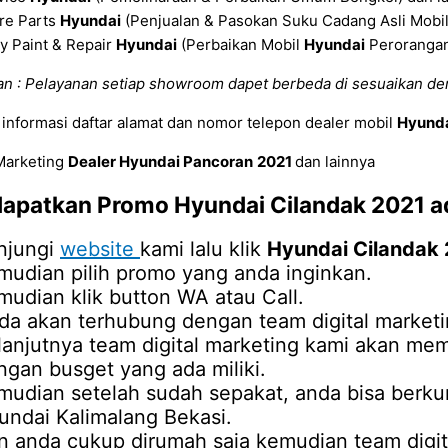
re Parts
Hyundai
(Penjualan & Pasokan Suku Cadang Asli Mobi
y Paint & Repair
Hyundai
(Perbaikan Mobil
Hyundai
Perorangan 
n : Pelayanan setiap showroom dapet berbeda di sesuaikan de
informasi daftar alamat dan nomor telepon dealer mobil
Hyund
 Marketing
Dealer Hyundai Pancoran
2021
dan lainnya
dapatkan Promo
Hyundai Cilandak 2021
ad
njungi
website
kami lalu klik
Hyundai Cilandak
mudian pilih promo yang anda inginkan.
mudian klik button WA atau Call.
da akan terhubung dengan team digital marketi
lanjutnya team digital marketing kami akan me
ngan busget yang ada miliki.
mudian setelah sudah sepakat, anda bisa berku
undai Kalimalang Bekasi.
n anda cukup dirumah saja kemudian team digi