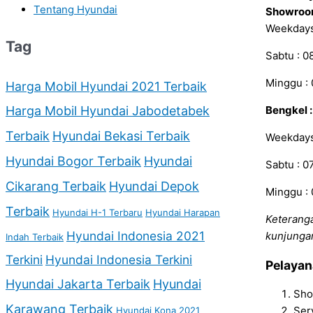
Tentang Hyundai
Showroo
Weekdays 
Tag
Sabtu : 0
Minggu : 
Harga Mobil Hyundai 2021 Terbaik
Harga Mobil Hyundai Jabodetabek
Bengkel :
Terbaik
Hyundai Bekasi Terbaik
Weekdays 
Hyundai Bogor Terbaik
Hyundai
Sabtu : 0
Cikarang Terbaik
Hyundai Depok
Minggu : 
Terbaik
Hyundai H-1 Terbaru
Hyundai Harapan
Keterang
Hyundai Indonesia 2021
kunjunga
Indah Terbaik
Terkini
Hyundai Indonesia Terkini
Pelaya
Hyundai Jakarta Terbaik
Hyundai
Sho
Karawang Terbaik
Ser
Hyundai Kona 2021