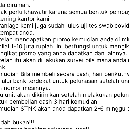
da dirumah.
dak perlu khawatir karena semua bentuk pembaya
kening kantor kami.
raniaga kami juga sudah lulus uji tes swab covi
tempat anda.
telah mendapatkan promo kemudian anda di mi
nilai 1-10 juta rupiah. Ini berfungsi untuk meng
ngikat promo yang anda dapatkan dan lainnya.
telah itu akan di lakukan survei bila mana anda
nk.
mudian Bila membeli secara cash, hari berikut
lalui bank terdekat untuk pelunasan setelah un
n nomor mesinnya.
lu unit akan dikirimkan setelah melakukan pelu
tuk pembelian cash 3 hari kemudian.
mudian STNK akan anda dapatkan 2-6 minggu set
dah bukan!!!