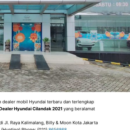
 dealer mobil Hyundai terbaru dan terlengkap
Dealer Hyundai Cilandak 2021
yang beralamat
di Jl. Raya Kalimalang, Billy & Moon Kota Jakarta
 (Hunting) Phone: (021)
8656868