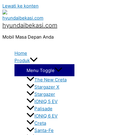
Lewati ke konten
hyundaibekasi.com
Mobil Masa Depan Anda
Home
Produk
Menu Toggle
The New Creta
Stargazer X
Stargazer
IONIQ 5 EV
Palisade
IONIQ 6 EV
Creta
Santa-Fe