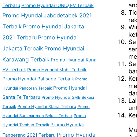
an
Terbaru
Promo Hyundai IONIQ EV Terbaik
Ti
Promo Hyundai Jabodetabek 2021
re
Terbaik
Promo Hyundai Jakarta
Wi
ke
2021 Terbaru
Promo Hyundai
Se
Jakarta Terbaik
Promo Hyundai
se
me
Karawang Terbaik
Promo Hyundai Kona
Se
EV Terbaik
Promo Hyundai Mobil Terbaik
ba
Ke
Promo Hyundai Palisade Terbaik
Promo
me
Promo Hyundai
Hyundai Pancoran Terbaik
da
Santa Fe Terbaru
Promo Hyundai SMB Bekasi
La
Terbaik
Promo Hyundai Staria Terbaru
Promo
un
Ke
Hyundai Summarecon Bekasi Terbaik
Promo
Promo Hyundai
Hyundai Tambun Terbaik
Mu
Promo Hyundai
Tangerang 2021 Terbaru