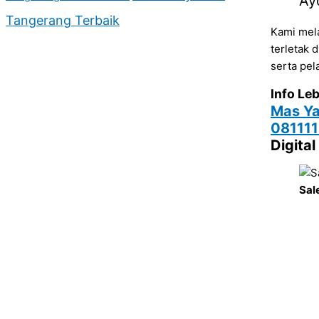
Ay
Tangerang Terbaik
Kami mel
terletak 
serta pel
Info Leb
Mas Ya
08111
Digita
Sal