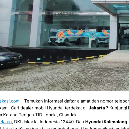
ekasi.com
– Temukan Informasi daftar alamat dan nomor telepon
ami. Cari dealer mobil Hyundai terdekat di
Jakarta
? Kunjungi
ya Karang Tengah 11D Lebak , Cilandak
elatan
, DKI Jakarta, Indonesia 12440. Dan
Hyundai Kalimalang
 Jakarta. Kamu juga bisa menghubungi / berkomunikasi melalui