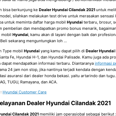
n bisa berkunjung ke
Dealer Hyundai
Cilandak
2021
untuk meli
 model, silahkan melakukan test drive untuk merasakan sensa
pa untuk meminta daftar harga mobil
Hyundai
terbaru, brosur, s
n pembelian dan mendapatkan promo bonus menarik, bagaimana
n mobil
Hyundai
, kamu akan di layani dengan baik dan profesi
. Beli sekarang menguntungkan loh …
n Type mobil
Hyundai
yang kamu dapat pilih di
Dealer Hyundai
anta Fe, Hyundai H-1, dan Hyundai Palisade. Kamu juga ada pro
 dapat mendapatkan informasi terbaru. Diantaranya
informasi 
ama 24 jam non stop, jika nantinya terjadi kendala dengan kenda
si asuransi dari dealer honda bekasi. yaitu artarindo dan tugu. 
MAG, TUGU, Ramayana, dan ACA.
 :
Hyundai Customer Care
elayanan
Dealer Hyundai Cilandak
2021
yundai Cilandak
2021
memiliki jam operasiobal sebagai berikut 