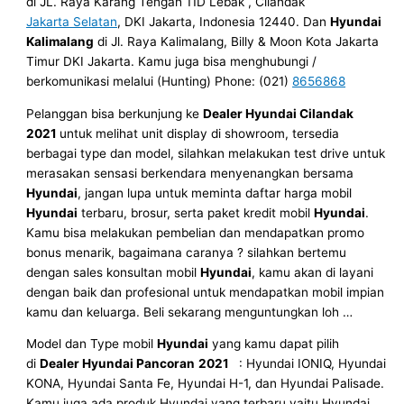
di JL. Raya Karang Tengah 11D Lebak , Cilandak
Jakarta Selatan
, DKI Jakarta, Indonesia 12440. Dan
Hyundai
Kalimalang
di Jl. Raya Kalimalang, Billy & Moon Kota Jakarta
Timur DKI Jakarta. Kamu juga bisa menghubungi /
berkomunikasi melalui (Hunting) Phone: (021)
8656868
Pelanggan bisa berkunjung ke
Dealer Hyundai
Cilandak
2021
untuk melihat unit display di showroom, tersedia
berbagai type dan model, silahkan melakukan test drive untuk
merasakan sensasi berkendara menyenangkan bersama
Hyundai
, jangan lupa untuk meminta daftar harga mobil
Hyundai
terbaru, brosur, serta paket kredit mobil
Hyundai
.
Kamu bisa melakukan pembelian dan mendapatkan promo
bonus menarik, bagaimana caranya ? silahkan bertemu
dengan sales konsultan mobil
Hyundai
, kamu akan di layani
dengan baik dan profesional untuk mendapatkan mobil impian
kamu dan keluarga. Beli sekarang menguntungkan loh …
Model dan Type mobil
Hyundai
yang kamu dapat pilih
di
Dealer Hyundai Pancoran
2021
: Hyundai IONIQ, Hyundai
KONA, Hyundai Santa Fe, Hyundai H-1, dan Hyundai Palisade.
Kamu juga ada produk Hyundai yang terbaru yaitu Hyundai