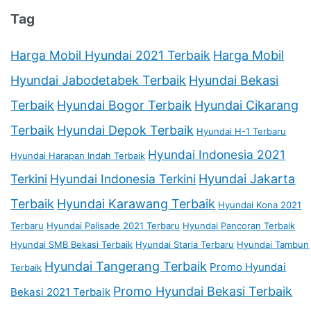
Tag
Harga Mobil Hyundai 2021 Terbaik
Harga Mobil
Hyundai Jabodetabek Terbaik
Hyundai Bekasi
Terbaik
Hyundai Bogor Terbaik
Hyundai Cikarang
Terbaik
Hyundai Depok Terbaik
Hyundai H-1 Terbaru
Hyundai Indonesia 2021
Hyundai Harapan Indah Terbaik
Terkini
Hyundai Indonesia Terkini
Hyundai Jakarta
Terbaik
Hyundai Karawang Terbaik
Hyundai Kona 2021
Terbaru
Hyundai Palisade 2021 Terbaru
Hyundai Pancoran Terbaik
Hyundai SMB Bekasi Terbaik
Hyundai Staria Terbaru
Hyundai Tambun
Hyundai Tangerang Terbaik
Promo Hyundai
Terbaik
Promo Hyundai Bekasi Terbaik
Bekasi 2021 Terbaik