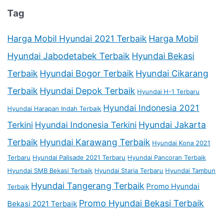
Tag
Harga Mobil Hyundai 2021 Terbaik
Harga Mobil
Hyundai Jabodetabek Terbaik
Hyundai Bekasi
Terbaik
Hyundai Bogor Terbaik
Hyundai Cikarang
Terbaik
Hyundai Depok Terbaik
Hyundai H-1 Terbaru
Hyundai Indonesia 2021
Hyundai Harapan Indah Terbaik
Terkini
Hyundai Indonesia Terkini
Hyundai Jakarta
Terbaik
Hyundai Karawang Terbaik
Hyundai Kona 2021
Terbaru
Hyundai Palisade 2021 Terbaru
Hyundai Pancoran Terbaik
Hyundai SMB Bekasi Terbaik
Hyundai Staria Terbaru
Hyundai Tambun
Hyundai Tangerang Terbaik
Promo Hyundai
Terbaik
Promo Hyundai Bekasi Terbaik
Bekasi 2021 Terbaik