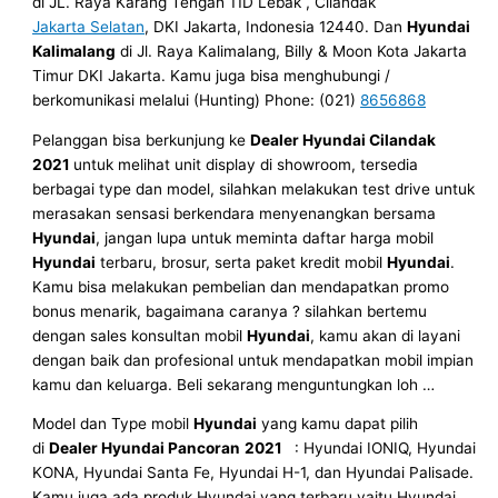
di JL. Raya Karang Tengah 11D Lebak , Cilandak
Jakarta Selatan
, DKI Jakarta, Indonesia 12440. Dan
Hyundai
Kalimalang
di Jl. Raya Kalimalang, Billy & Moon Kota Jakarta
Timur DKI Jakarta. Kamu juga bisa menghubungi /
berkomunikasi melalui (Hunting) Phone: (021)
8656868
Pelanggan bisa berkunjung ke
Dealer Hyundai
Cilandak
2021
untuk melihat unit display di showroom, tersedia
berbagai type dan model, silahkan melakukan test drive untuk
merasakan sensasi berkendara menyenangkan bersama
Hyundai
, jangan lupa untuk meminta daftar harga mobil
Hyundai
terbaru, brosur, serta paket kredit mobil
Hyundai
.
Kamu bisa melakukan pembelian dan mendapatkan promo
bonus menarik, bagaimana caranya ? silahkan bertemu
dengan sales konsultan mobil
Hyundai
, kamu akan di layani
dengan baik dan profesional untuk mendapatkan mobil impian
kamu dan keluarga. Beli sekarang menguntungkan loh …
Model dan Type mobil
Hyundai
yang kamu dapat pilih
di
Dealer Hyundai Pancoran
2021
: Hyundai IONIQ, Hyundai
KONA, Hyundai Santa Fe, Hyundai H-1, dan Hyundai Palisade.
Kamu juga ada produk Hyundai yang terbaru yaitu Hyundai