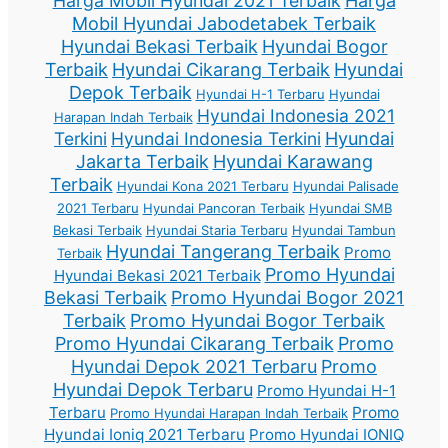
Harga Mobil Hyundai 2021 Terbaik
Harga
Mobil Hyundai Jabodetabek Terbaik
Hyundai Bekasi Terbaik
Hyundai Bogor
Terbaik
Hyundai Cikarang Terbaik
Hyundai
Depok Terbaik
Hyundai H-1 Terbaru
Hyundai
Hyundai Indonesia 2021
Harapan Indah Terbaik
Terkini
Hyundai Indonesia Terkini
Hyundai
Jakarta Terbaik
Hyundai Karawang
Terbaik
Hyundai Kona 2021 Terbaru
Hyundai Palisade
2021 Terbaru
Hyundai Pancoran Terbaik
Hyundai SMB
Bekasi Terbaik
Hyundai Staria Terbaru
Hyundai Tambun
Hyundai Tangerang Terbaik
Promo
Terbaik
Promo Hyundai
Hyundai Bekasi 2021 Terbaik
Bekasi Terbaik
Promo Hyundai Bogor 2021
Terbaik
Promo Hyundai Bogor Terbaik
Promo Hyundai Cikarang Terbaik
Promo
Hyundai Depok 2021 Terbaru
Promo
Hyundai Depok Terbaru
Promo Hyundai H-1
Terbaru
Promo
Promo Hyundai Harapan Indah Terbaik
Hyundai Ioniq 2021 Terbaru
Promo Hyundai IONIQ