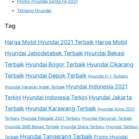
Promo Hyundai Santa Fe 2021
Tentang Hyundai
Tag
Harga Mobil Hyundai 2021 Terbaik
Harga Mobil
Hyundai Jabodetabek Terbaik
Hyundai Bekasi
Terbaik
Hyundai Bogor Terbaik
Hyundai Cikarang
Terbaik
Hyundai Depok Terbaik
Hyundai H-1 Terbaru
Hyundai Indonesia 2021
Hyundai Harapan Indah Terbaik
Terkini
Hyundai Indonesia Terkini
Hyundai Jakarta
Terbaik
Hyundai Karawang Terbaik
Hyundai Kona 2021
Terbaru
Hyundai Palisade 2021 Terbaru
Hyundai Pancoran Terbaik
Hyundai SMB Bekasi Terbaik
Hyundai Staria Terbaru
Hyundai Tambun
Hyundai Tangerang Terbaik
Promo Hyundai
Terbaik