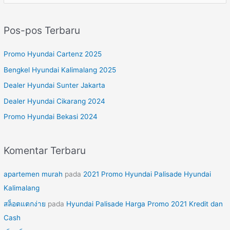
a
r
Pos-pos Terbaru
i
u
Promo Hyundai Cartenz 2025
n
Bengkel Hyundai Kalimalang 2025
t
Dealer Hyundai Sunter Jakarta
u
Dealer Hyundai Cikarang 2024
k
Promo Hyundai Bekasi 2024
:
Komentar Terbaru
apartemen murah
pada
2021 Promo Hyundai Palisade Hyundai
Kalimalang
สล็อตแตกง่าย
pada
Hyundai Palisade Harga Promo 2021 Kredit dan
Cash