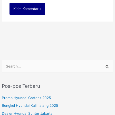
C
a
r
Pos-pos Terbaru
i
u
Promo Hyundai Cartenz 2025
n
Bengkel Hyundai Kalimalang 2025
t
Dealer Hyundai Sunter Jakarta