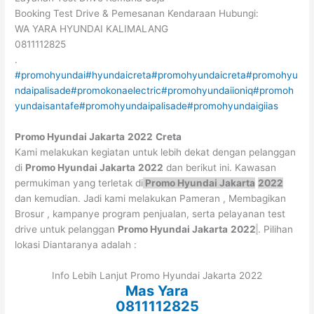
Booking Test Drive & Pemesanan Kendaraan Hubungi:
WA YARA HYUNDAI KALIMALANG
0811112825
.
#promohyundai
#hyundaicreta
#promohyundaicreta
#promohyu
ndaipalisade
#promokonaelectric
#promohyundaiioniq
#promoh
yundaisantafe
#promohyundaipalisade
#promohyundaigiias
Promo Hyundai Jakarta
2022
Creta
Kami melakukan kegiatan untuk lebih dekat dengan pelanggan
di
Promo Hyundai Jakarta
2022
dan berikut ini. Kawasan
permukiman yang terletak di
Promo Hyundai Jakarta
2022
dan kemudian. Jadi kami melakukan Pameran , Membagikan
Brosur , kampanye program penjualan, serta pelayanan test
drive untuk pelanggan
Promo Hyundai Jakarta
2022
. Pilihan
lokasi Diantaranya adalah :
Info Lebih Lanjut Promo Hyundai Jakarta 2022
Mas Yara
0811112825