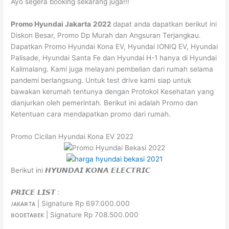
Ayo segera booking sekarang juga!!!
Promo Hyundai Jakarta
2022
dapat anda dapatkan berikut ini
Diskon Besar, Promo Dp Murah dan Angsuran Terjangkau.
Dapatkan Promo Hyundai Kona EV, Hyundai IONIQ EV, Hyundai
Palisade, Hyundai Santa Fe dan Hyundai H-1 hanya di Hyundai
Kalimalang. Kami juga melayani pembelian dari rumah selama
pandemi berlangsung. Untuk test drive kami siap untuk
bawakan kerumah tentunya dengan Protokol Kesehatan yang
dianjurkan oleh pemerintah. Berikut ini adalah Promo dan
Ketentuan cara mendapatkan promo dari rumah.
Promo Cicilan Hyundai Kona EV 2022
Berikut ini 𝙃𝙔𝙐𝙉𝘿𝘼𝙄 𝙆𝙊𝙉𝘼 𝙀𝙇𝙀𝘾𝙏𝙍𝙄𝘾
𝙋𝙍𝙄𝘾𝙀 𝙇𝙄𝙎𝙏 :
ᴊᴀᴋᴀʀᴛᴀ | Signature Rp 697.000.000
ʙᴏᴅᴇᴛᴀʙᴇᴋ | Signature Rp 708.500.000