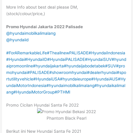
More Info about best deal please DM,
(stock/colour/price,)
Promo Hyundai Jakarta
2022
Palisade
@hyundaimobilkalimalang
@hyundaiid
#ForARemarkableLife
#TheallnewPALISADE
#HyundaiIndonesia
#Hyundai
#HyundaiID
#HyundaiPALISADE
#HyundaiSUV
#hyund
aipromoonline
#hyundaijakarta
#hyundaijabodetabek
#SUV
#pro
mohyundai
#PALISADE
#showroomhyundai
#dealerhyundai
#spo
rtutilityvehicle
#HyundaiUSA
#hyundaieurope
#HyundaiAUS
#Hy
undaiMotorIndonesia
#hyundaimobilkalimalang
#hyundaikalimal
ang
#HyundaiMotorGroup
#PTHMI
Promo Cicilan Hyundai Santa Fe 2022
Phantom Black Pearl
Berikut iini New Hyundai Santa Fe 2021