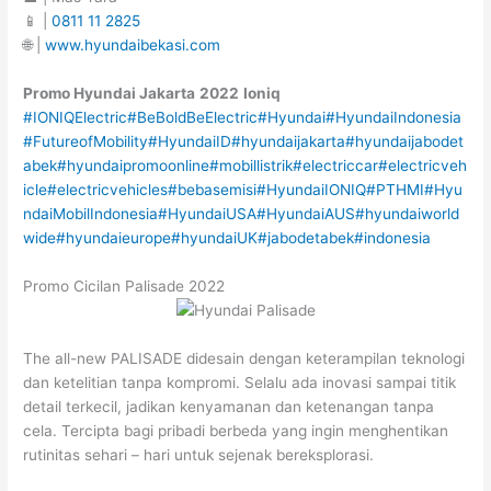
📱 |
0811 11 2825
🌐 |
www.hyundaibekasi.com
Promo Hyundai Jakarta
2022
Ioniq
#IONIQElectric
#BeBoldBeElectric
#Hyundai
#HyundaiIndonesia
#FutureofMobility
#HyundaiID
#hyundaijakarta
#hyundaijabodet
abek
#hyundaipromoonline
#mobillistrik
#electriccar
#electricveh
icle
#electricvehicles
#bebasemisi
#HyundaiIONIQ
#PTHMI
#Hyu
ndaiMobilIndonesia
#HyundaiUSA
#HyundaiAUS
#hyundaiworld
wide
#hyundaieurope
#hyundaiUK
#jabodetabek
#indonesia
Promo Cicilan Palisade 2022
The all-new PALISADE didesain dengan keterampilan teknologi
dan ketelitian tanpa kompromi. Selalu ada inovasi sampai titik
detail terkecil, jadikan kenyamanan dan ketenangan tanpa
cela. Tercipta bagi pribadi berbeda yang ingin menghentikan
rutinitas sehari – hari untuk sejenak bereksplorasi.