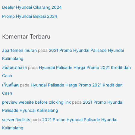
u
Dealer Hyundai Cikarang 2024
k
Promo Hyundai Bekasi 2024
:
Komentar Terbaru
apartemen murah
pada
2021 Promo Hyundai Palisade Hyundai
Kalimalang
สล็อตแตกง่าย
pada
Hyundai Palisade Harga Promo 2021 Kredit dan
Cash
เว็บสล็อต
pada
Hyundai Palisade Harga Promo 2021 Kredit dan
Cash
preview website before clicking link
pada
2021 Promo Hyundai
Palisade Hyundai Kalimalang
serverifiedlists
pada
2021 Promo Hyundai Palisade Hyundai
Kalimalang