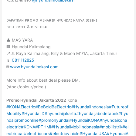
.
.
ᴅᴀᴘᴀᴛᴋᴀɴ ᴘʀᴏᴍᴏ ᴍᴇɴᴀʀɪᴋ ʜʏᴜɴᴅᴀɪ ʜᴀɴʏᴀ ᴅɪsɪɴɪ
ʙᴇꜱᴛ ᴘʀɪᴄᴇ & ʙᴇꜱᴛ ᴅᴇᴀʟ
👤 MAS YARA
🏢 Hyundai Kalimalang
📍Jl. Raya Kalimalang, Billy & Moon M1/1A, Jakarta Timur
📱
0811112825
🌐
www.hyundaibekasi.com
More Info about best deal please DM,
(stock/colour/price,)
Promo Hyundai Jakarta
2022
Kona
#KONAElectric
#BeBoldBeElectric
#HyundaiIndonesia
#Futureof
Mobility
#HyundaiID
#hyundaijakarta
#hyundaijabodetabek
#hyu
ndaipromoonline
#promohyundai
#HyundaiKONA
#hyundaikona
electric
#KONA
#PTHMI
#HyundaiMobilIndonesia
#mobillistrik
#el
ectriccar
#electriccars
#electricvihicle
#HyundaiUSA
#HyundaiA