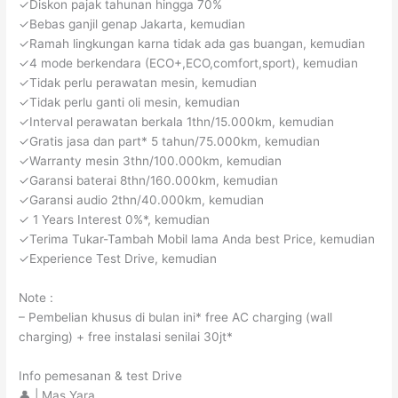
✓Diskon pajak tahunan hingga 70%
✓Bebas ganjil genap Jakarta, kemudian
✓Ramah lingkungan karna tidak ada gas buangan, kemudian
✓4 mode berkendara (ECO+,ECO,comfort,sport), kemudian
✓Tidak perlu perawatan mesin, kemudian
✓Tidak perlu ganti oli mesin, kemudian
✓Interval perawatan berkala 1thn/15.000km, kemudian
✓Gratis jasa dan part* 5 tahun/75.000km, kemudian
✓Warranty mesin 3thn/100.000km, kemudian
✓Garansi baterai 8thn/160.000km, kemudian
✓Garansi audio 2thn/40.000km, kemudian
✓ 1 Years Interest 0%*, kemudian
✓Terima Tukar-Tambah Mobil lama Anda best Price, kemudian
✓Experience Test Drive, kemudian
Note :
– Pembelian khusus di bulan ini* free AC charging (wall
charging) + free instalasi senilai 30jt*
Info pemesanan & test Drive
👤 | Mas Yara