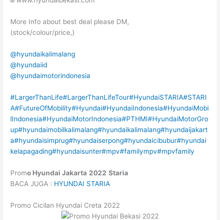
🌐 www.hyundaibekasi.com
More Info about best deal please DM,
(stock/colour/price,)
@hyundaikalimalang
@hyundaiid
@hyundaimotorindonesia
#LargerThanLife
#LargerThanLifeTour
#HyundaiSTARIA
#STARI
A
#FutureOfMobility
#Hyundai
#HyundaiIndonesia
#HyundaiMobi
lIndonesia
#HyundaiMotorIndonesia
#PTHMI
#HyundaiMotorGro
up
#hyundaimobilkalimalang
#hyundaikalimalang
#hyundaijakart
a
#hyundaisimprug
#hyundaiserpong
#hyundaicibubur
#hyundai
kelapagading
#hyundaisunter
#mpv
#familympv
#mpvfamily
Prom
o Hyundai Jakarta
2022
Staria
BACA JUGA :
HYUNDAI STARIA
Promo Cicilan Hyundai Creta 2022