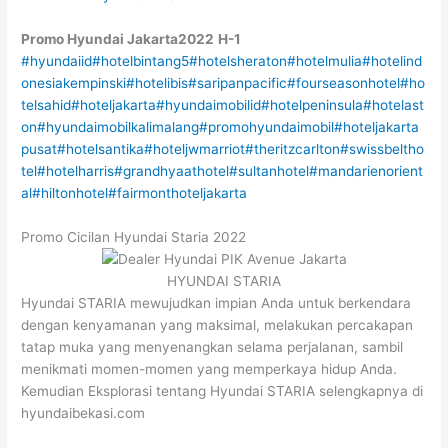
Promo Hyundai Jakarta2022
H-1
#hyundaiid
#hotelbintang5
#hotelsheraton
#hotelmulia
#hotelind
onesiakempinski
#hotelibis
#saripanpacific
#fourseasonhotel
#ho
telsahid
#hoteljakarta
#hyundaimobilid
#hotelpeninsula
#hotelast
on
#hyundaimobilkalimalang
#promohyundaimobil
#hoteljakarta
pusat
#hotelsantika
#hoteljwmarriot
#theritzcarlton
#swissbeltho
tel
#hotelharris
#grandhyaathotel
#sultanhotel
#mandarienorient
al
#hiltonhotel
#fairmonthoteljakarta
Promo Cicilan Hyundai Staria 2022
HYUNDAI STARIA
Hyundai STARIA mewujudkan impian Anda untuk berkendara
dengan kenyamanan yang maksimal, melakukan percakapan
tatap muka yang menyenangkan selama perjalanan, sambil
menikmati momen-momen yang memperkaya hidup Anda.
Kemudian Eksplorasi tentang Hyundai STARIA selengkapnya di
hyundaibekasi.com