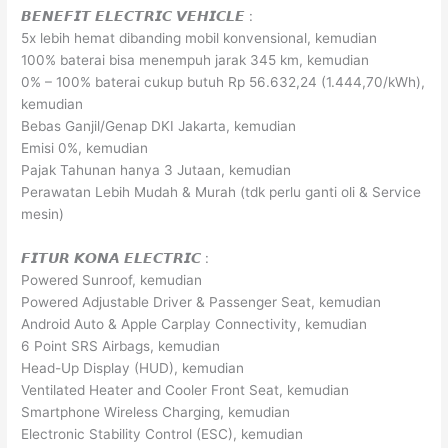
𝘽𝙀𝙉𝙀𝙁𝙄𝙏 𝙀𝙇𝙀𝘾𝙏𝙍𝙄𝘾 𝙑𝙀𝙃𝙄𝘾𝙇𝙀 :
5x lebih hemat dibanding mobil konvensional, kemudian
100% baterai bisa menempuh jarak 345 km, kemudian
0% – 100% baterai cukup butuh Rp 56.632,24 (1.444,70/kWh),
kemudian
Bebas Ganjil/Genap DKI Jakarta, kemudian
Emisi 0%, kemudian
Pajak Tahunan hanya 3 Jutaan, kemudian
Perawatan Lebih Mudah & Murah (tdk perlu ganti oli & Service
mesin)
𝙁𝙄𝙏𝙐𝙍 𝙆𝙊𝙉𝘼 𝙀𝙇𝙀𝘾𝙏𝙍𝙄𝘾 :
Powered Sunroof, kemudian
Powered Adjustable Driver & Passenger Seat, kemudian
Android Auto & Apple Carplay Connectivity, kemudian
6 Point SRS Airbags, kemudian
Head-Up Display (HUD), kemudian
Ventilated Heater and Cooler Front Seat, kemudian
Smartphone Wireless Charging, kemudian
Electronic Stability Control (ESC), kemudian