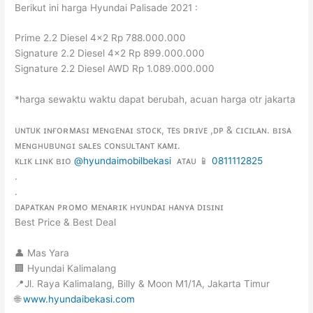
Berikut ini harga Hyundai Palisade 2021 :
Prime 2.2 Diesel 4×2 Rp 788.000.000
Signature 2.2 Diesel 4×2 Rp 899.000.000
Signature 2.2 Diesel AWD Rp 1.089.000.000
*harga sewaktu waktu dapat berubah, acuan harga otr jakarta
ᴜɴᴛᴜᴋ ɪɴғᴏʀᴍᴀsɪ ᴍᴇɴɢᴇɴᴀɪ sᴛᴏᴄᴋ, ᴛᴇs ᴅʀɪᴠᴇ ,ᴅᴘ & ᴄɪᴄɪʟᴀɴ. ʙɪsᴀ
ᴍᴇɴɢʜᴜʙᴜɴɢɪ sᴀʟᴇs ᴄᴏɴsᴜʟᴛᴀɴᴛ ᴋᴀᴍɪ.
ᴋʟɪᴋ ʟɪɴᴋ ʙɪᴏ
@hyundaimobilbekasi
ᴀᴛᴀᴜ 📱
0811112825
.
.
ᴅᴀᴘᴀᴛᴋᴀɴ ᴘʀᴏᴍᴏ ᴍᴇɴᴀʀɪᴋ ʜʏᴜɴᴅᴀɪ ʜᴀɴʏᴀ ᴅɪsɪɴɪ
Best Price & Best Deal
👤 Mas Yara
🏢 Hyundai Kalimalang
📍Jl. Raya Kalimalang, Billy & Moon M1/1A, Jakarta Timur
🌐
www.hyundaibekasi.com