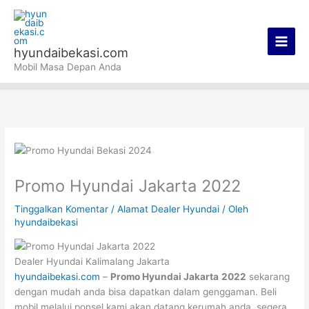
Lewati
Main
ke
Men
konten
hyundaibekasi.com
Mobil Masa Depan Anda
Promo Hyundai Jakarta 2022
Tinggalkan Komentar
/
Alamat Dealer Hyundai
/ Oleh
hyundaibekasi
Dealer Hyundai Kalimalang Jakarta
hyundaibekasi.com
–
Promo Hyundai Jakarta
2022
sekarang
dengan mudah anda bisa dapatkan dalam genggaman. Beli
mobil melalui ponsel kami akan datang kerumah anda. segera