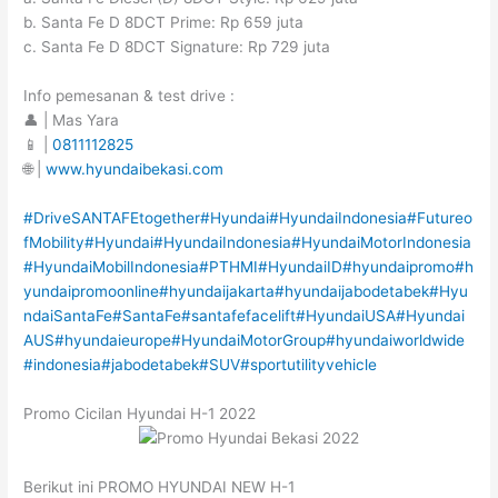
b. Santa Fe D 8DCT Prime: Rp 659 juta
c. Santa Fe D 8DCT Signature: Rp 729 juta
Info pemesanan & test drive :
👤 | Mas Yara
📱 |
0811112825
🌐 |
www.hyundaibekasi.com
#DriveSANTAFEtogether
#Hyundai
#HyundaiIndonesia
#Futureo
fMobility
#Hyundai
#HyundaiIndonesia
#HyundaiMotorIndonesia
#HyundaiMobilIndonesia
#PTHMI
#HyundaiID
#hyundaipromo
#h
yundaipromoonline
#hyundaijakarta
#hyundaijabodetabek
#Hyu
ndaiSantaFe
#SantaFe
#santafefacelift
#HyundaiUSA
#Hyundai
AUS
#hyundaieurope
#HyundaiMotorGroup
#hyundaiworldwide
#indonesia
#jabodetabek
#SUV
#sportutilityvehicle
Promo Cicilan Hyundai H-1 2022
Berikut ini PROMO HYUNDAI NEW H-1