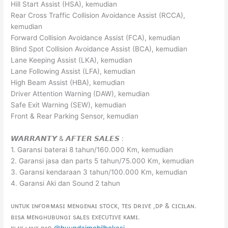
Hill Start Assist (HSA), kemudian
Rear Cross Traffic Collision Avoidance Assist (RCCA),
kemudian
Forward Collision Avoidance Assist (FCA), kemudian
Blind Spot Collision Avoidance Assist (BCA), kemudian
Lane Keeping Assist (LKA), kemudian
Lane Following Assist (LFA), kemudian
High Beam Assist (HBA), kemudian
Driver Attention Warning (DAW), kemudian
Safe Exit Warning (SEW), kemudian
Front & Rear Parking Sensor, kemudian
𝙒𝘼𝙍𝙍𝘼𝙉𝙏𝙔 & 𝘼𝙁𝙏𝙀𝙍 𝙎𝘼𝙇𝙀𝙎 :
1. Garansi baterai 8 tahun/160.000 Km, kemudian
2. Garansi jasa dan parts 5 tahun/75.000 Km, kemudian
3. Garansi kendaraan 3 tahun/100.000 Km, kemudian
4. Garansi Aki dan Sound 2 tahun
ᴜɴᴛᴜᴋ ɪɴғᴏʀᴍᴀsɪ ᴍᴇɴɢᴇɴᴀɪ sᴛᴏᴄᴋ, ᴛᴇs ᴅʀɪᴠᴇ ,ᴅᴘ & ᴄɪᴄɪʟᴀɴ.
ʙɪsᴀ ᴍᴇɴɢʜᴜʙᴜɴɢɪ sᴀʟᴇs ᴇxᴇᴄᴜᴛɪᴠᴇ ᴋᴀᴍɪ.
ᴋʟɪᴋ ʟɪɴᴋ ʙɪᴏ
@hyundaimobilbekasi