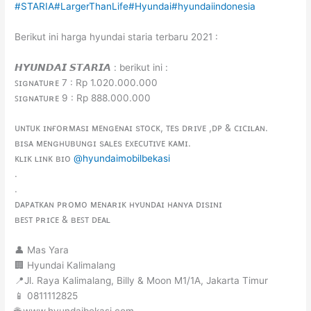
#STARIA
#LargerThanLife
#Hyundai
#hyundaiindonesia
Berikut ini harga hyundai staria terbaru 2021 :
𝙃𝙔𝙐𝙉𝘿𝘼𝙄 𝙎𝙏𝘼𝙍𝙄𝘼 : berikut ini :
ꜱɪɢɴᴀᴛᴜʀᴇ 7 : Rp 1.020.000.000
ꜱɪɢɴᴀᴛᴜʀᴇ 9 : Rp 888.000.000
ᴜɴᴛᴜᴋ ɪɴғᴏʀᴍᴀsɪ ᴍᴇɴɢᴇɴᴀɪ sᴛᴏᴄᴋ, ᴛᴇs ᴅʀɪᴠᴇ ,ᴅᴘ & ᴄɪᴄɪʟᴀɴ.
ʙɪsᴀ ᴍᴇɴɢʜᴜʙᴜɴɢɪ sᴀʟᴇs ᴇxᴇᴄᴜᴛɪᴠᴇ ᴋᴀᴍɪ.
ᴋʟɪᴋ ʟɪɴᴋ ʙɪᴏ
@hyundaimobilbekasi
.
.
ᴅᴀᴘᴀᴛᴋᴀɴ ᴘʀᴏᴍᴏ ᴍᴇɴᴀʀɪᴋ ʜʏᴜɴᴅᴀɪ ʜᴀɴʏᴀ ᴅɪsɪɴɪ
ʙᴇꜱᴛ ᴘʀɪᴄᴇ & ʙᴇꜱᴛ ᴅᴇᴀʟ
👤 Mas Yara
🏢 Hyundai Kalimalang
📍Jl. Raya Kalimalang, Billy & Moon M1/1A, Jakarta Timur
📱 0811112825