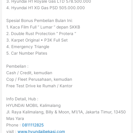
3. Hyundai H1 Royale Gas LTD 578.500.000
4. Hyundai H1 XG Gas PSD 505.000.000
Spesial Bonus Pembelian Bulan Ini:
1. Kaca Film Full ” Lumar ” depan SKKB
2. Double Rust Protection ” Protera “
3. Karpet Original • P3K Full Set
4. Emergency Triangle
5. Car Number Plates
Pembelian :
Cash / Credit, kemudian
Cop / Fleet Perusahaan, kemudian
Free Test Drive ke Rumah / Kantor
Info Detail, Hub :
HYUNDAI MOBIL Kalimalang
Jl. Raya Kalimalang, Billy & Moon, M1/1A, Jakarta Timur, 13450
Mas Yara
Phone :
0811112825
visit :
www.hyundaibekasi.com