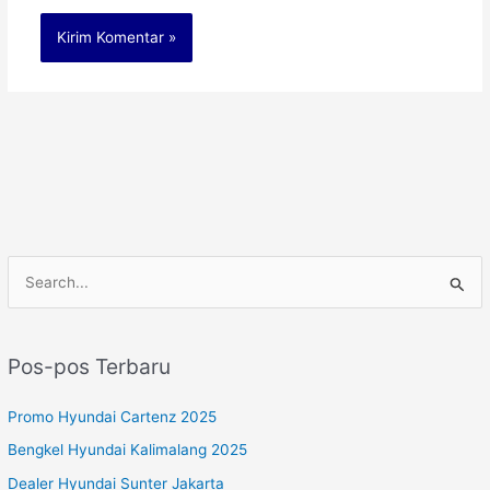
C
a
r
Pos-pos Terbaru
i
u
Promo Hyundai Cartenz 2025
n
Bengkel Hyundai Kalimalang 2025
t
Dealer Hyundai Sunter Jakarta