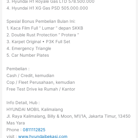
3. Hyundai H1 Royale Gas LTD 578.500.000
4. Hyundai H1 XG Gas PSD 505.000.000
Spesial Bonus Pembelian Bulan Ini:
1. Kaca Film Full ” Lumar ” depan SKKB
2. Double Rust Protection ” Protera “
3. Karpet Original • P3K Full Set
4. Emergency Triangle
5. Car Number Plates
Pembelian :
Cash / Credit, kemudian
Cop / Fleet Perusahaan, kemudian
Free Test Drive ke Rumah / Kantor
Info Detail, Hub :
HYUNDAI MOBIL Kalimalang
Jl. Raya Kalimalang, Billy & Moon, M1/1A, Jakarta Timur, 13450
Mas Yara
Phone :
0811112825
visit :
www.hyundaibekasi.com