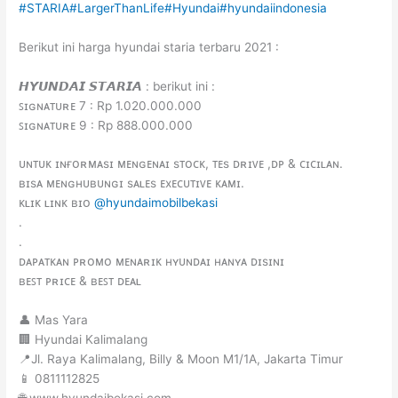
#STARIA
#LargerThanLife
#Hyundai
#hyundaiindonesia
Berikut ini harga hyundai staria terbaru 2021 :
𝙃𝙔𝙐𝙉𝘿𝘼𝙄 𝙎𝙏𝘼𝙍𝙄𝘼 : berikut ini :
ꜱɪɢɴᴀᴛᴜʀᴇ 7 : Rp 1.020.000.000
ꜱɪɢɴᴀᴛᴜʀᴇ 9 : Rp 888.000.000
ᴜɴᴛᴜᴋ ɪɴғᴏʀᴍᴀsɪ ᴍᴇɴɢᴇɴᴀɪ sᴛᴏᴄᴋ, ᴛᴇs ᴅʀɪᴠᴇ ,ᴅᴘ & ᴄɪᴄɪʟᴀɴ.
ʙɪsᴀ ᴍᴇɴɢʜᴜʙᴜɴɢɪ sᴀʟᴇs ᴇxᴇᴄᴜᴛɪᴠᴇ ᴋᴀᴍɪ.
ᴋʟɪᴋ ʟɪɴᴋ ʙɪᴏ
@hyundaimobilbekasi
.
.
ᴅᴀᴘᴀᴛᴋᴀɴ ᴘʀᴏᴍᴏ ᴍᴇɴᴀʀɪᴋ ʜʏᴜɴᴅᴀɪ ʜᴀɴʏᴀ ᴅɪsɪɴɪ
ʙᴇꜱᴛ ᴘʀɪᴄᴇ & ʙᴇꜱᴛ ᴅᴇᴀʟ
👤 Mas Yara
🏢 Hyundai Kalimalang
📍Jl. Raya Kalimalang, Billy & Moon M1/1A, Jakarta Timur
📱 0811112825