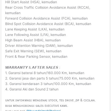
Hill Start Assist (HSA), kemudian
Rear Cross Traffic Collision Avoidance Assist (RCCA),
kemudian
Forward Collision Avoidance Assist (FCA), kemudian
Blind Spot Collision Avoidance Assist (BCA), kemudian
Lane Keeping Assist (LKA), kemudian
Lane Following Assist (LFA), kemudian
High Beam Assist (HBA), kemudian
Driver Attention Warning (DAW), kemudian
Safe Exit Warning (SEW), kemudian
Front & Rear Parking Sensor, kemudian
𝙒𝘼𝙍𝙍𝘼𝙉𝙏𝙔 & 𝘼𝙁𝙏𝙀𝙍 𝙎𝘼𝙇𝙀𝙎 :
1. Garansi baterai 8 tahun/160.000 Km, kemudian
2. Garansi jasa dan parts 5 tahun/75.000 Km, kemudian
3. Garansi kendaraan 3 tahun/100.000 Km, kemudian
4. Garansi Aki dan Sound 2 tahun
ᴜɴᴛᴜᴋ ɪɴғᴏʀᴍᴀsɪ ᴍᴇɴɢᴇɴᴀɪ sᴛᴏᴄᴋ, ᴛᴇs ᴅʀɪᴠᴇ ,ᴅᴘ & ᴄɪᴄɪʟᴀɴ.
ʙɪsᴀ ᴍᴇɴɢʜᴜʙᴜɴɢɪ sᴀʟᴇs ᴇxᴇᴄᴜᴛɪᴠᴇ ᴋᴀᴍɪ.
ᴋʟɪᴋ ʟɪɴᴋ ʙɪᴏ
@hyundaimobilbekasi