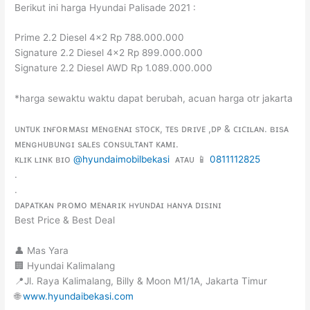
Berikut ini harga Hyundai Palisade 2021 :
Prime 2.2 Diesel 4×2 Rp 788.000.000
Signature 2.2 Diesel 4×2 Rp 899.000.000
Signature 2.2 Diesel AWD Rp 1.089.000.000
*harga sewaktu waktu dapat berubah, acuan harga otr jakarta
ᴜɴᴛᴜᴋ ɪɴғᴏʀᴍᴀsɪ ᴍᴇɴɢᴇɴᴀɪ sᴛᴏᴄᴋ, ᴛᴇs ᴅʀɪᴠᴇ ,ᴅᴘ & ᴄɪᴄɪʟᴀɴ. ʙɪsᴀ
ᴍᴇɴɢʜᴜʙᴜɴɢɪ sᴀʟᴇs ᴄᴏɴsᴜʟᴛᴀɴᴛ ᴋᴀᴍɪ.
ᴋʟɪᴋ ʟɪɴᴋ ʙɪᴏ
@hyundaimobilbekasi
ᴀᴛᴀᴜ 📱
0811112825
.
.
ᴅᴀᴘᴀᴛᴋᴀɴ ᴘʀᴏᴍᴏ ᴍᴇɴᴀʀɪᴋ ʜʏᴜɴᴅᴀɪ ʜᴀɴʏᴀ ᴅɪsɪɴɪ
Best Price & Best Deal
👤 Mas Yara
🏢 Hyundai Kalimalang
📍Jl. Raya Kalimalang, Billy & Moon M1/1A, Jakarta Timur
🌐
www.hyundaibekasi.com