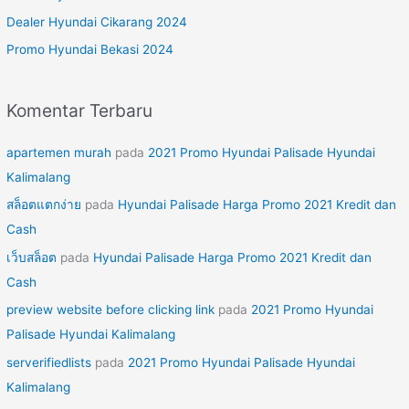
u
Dealer Hyundai Cikarang 2024
k
Promo Hyundai Bekasi 2024
:
Komentar Terbaru
apartemen murah
pada
2021 Promo Hyundai Palisade Hyundai
Kalimalang
สล็อตแตกง่าย
pada
Hyundai Palisade Harga Promo 2021 Kredit dan
Cash
เว็บสล็อต
pada
Hyundai Palisade Harga Promo 2021 Kredit dan
Cash
preview website before clicking link
pada
2021 Promo Hyundai
Palisade Hyundai Kalimalang
serverifiedlists
pada
2021 Promo Hyundai Palisade Hyundai
Kalimalang