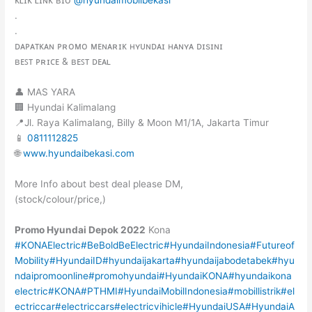
.
.
ᴅᴀᴘᴀᴛᴋᴀɴ ᴘʀᴏᴍᴏ ᴍᴇɴᴀʀɪᴋ ʜʏᴜɴᴅᴀɪ ʜᴀɴʏᴀ ᴅɪsɪɴɪ
ʙᴇꜱᴛ ᴘʀɪᴄᴇ & ʙᴇꜱᴛ ᴅᴇᴀʟ
👤 MAS YARA
🏢 Hyundai Kalimalang
📍Jl. Raya Kalimalang, Billy & Moon M1/1A, Jakarta Timur
📱
0811112825
🌐
www.hyundaibekasi.com
More Info about best deal please DM,
(stock/colour/price,)
Promo Hyundai
Depok
2022
Kona
#KONAElectric
#BeBoldBeElectric
#HyundaiIndonesia
#Futureof
Mobility
#HyundaiID
#hyundaijakarta
#hyundaijabodetabek
#hyu
ndaipromoonline
#promohyundai
#HyundaiKONA
#hyundaikona
electric
#KONA
#PTHMI
#HyundaiMobilIndonesia
#mobillistrik
#el
ectriccar
#electriccars
#electricvihicle
#HyundaiUSA
#HyundaiA