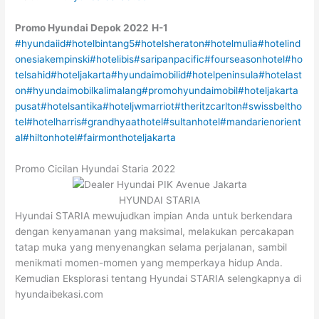
Promo Hyundai
Depok
2022
H-1
#hyundaiid
#hotelbintang5
#hotelsheraton
#hotelmulia
#hotelind
onesiakempinski
#hotelibis
#saripanpacific
#fourseasonhotel
#ho
telsahid
#hoteljakarta
#hyundaimobilid
#hotelpeninsula
#hotelast
on
#hyundaimobilkalimalang
#promohyundaimobil
#hoteljakarta
pusat
#hotelsantika
#hoteljwmarriot
#theritzcarlton
#swissbeltho
tel
#hotelharris
#grandhyaathotel
#sultanhotel
#mandarienorient
al
#hiltonhotel
#fairmonthoteljakarta
Promo Cicilan Hyundai Staria 2022
HYUNDAI STARIA
Hyundai STARIA mewujudkan impian Anda untuk berkendara
dengan kenyamanan yang maksimal, melakukan percakapan
tatap muka yang menyenangkan selama perjalanan, sambil
menikmati momen-momen yang memperkaya hidup Anda.
Kemudian Eksplorasi tentang Hyundai STARIA selengkapnya di
hyundaibekasi.com