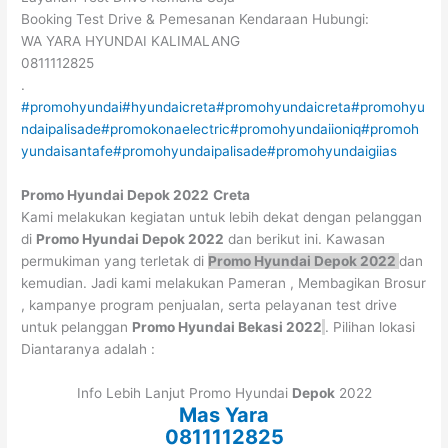
Booking Test Drive & Pemesanan Kendaraan Hubungi:
WA YARA HYUNDAI KALIMALANG
0811112825
.
#promohyundai
#hyundaicreta
#promohyundaicreta
#promohyu
ndaipalisade
#promokonaelectric
#promohyundaiioniq
#promoh
yundaisantafe
#promohyundaipalisade
#promohyundaigiias
Promo Hyundai
Depok
2022
Creta
Kami melakukan kegiatan untuk lebih dekat dengan pelanggan
di
Promo Hyundai
Depok
2022
dan berikut ini. Kawasan
permukiman yang terletak di
Promo Hyundai
Depok
2022
dan
kemudian. Jadi kami melakukan Pameran , Membagikan Brosur
, kampanye program penjualan, serta pelayanan test drive
untuk pelanggan
Promo Hyundai Bekasi 2022
. Pilihan lokasi
Diantaranya adalah :
Info Lebih Lanjut Promo Hyundai
Depok
2022
Mas Yara
0811112825