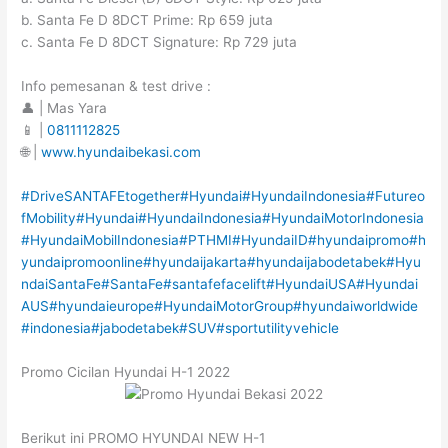
b. Santa Fe D 8DCT Prime: Rp 659 juta
c. Santa Fe D 8DCT Signature: Rp 729 juta
Info pemesanan & test drive :
👤 | Mas Yara
📱 |
0811112825
🌐 |
www.hyundaibekasi.com
#DriveSANTAFEtogether
#Hyundai
#HyundaiIndonesia
#Futureo
fMobility
#Hyundai
#HyundaiIndonesia
#HyundaiMotorIndonesia
#HyundaiMobilIndonesia
#PTHMI
#HyundaiID
#hyundaipromo
#h
yundaipromoonline
#hyundaijakarta
#hyundaijabodetabek
#Hyu
ndaiSantaFe
#SantaFe
#santafefacelift
#HyundaiUSA
#Hyundai
AUS
#hyundaieurope
#HyundaiMotorGroup
#hyundaiworldwide
#indonesia
#jabodetabek
#SUV
#sportutilityvehicle
Promo Cicilan Hyundai H-1 2022
Berikut ini PROMO HYUNDAI NEW H-1