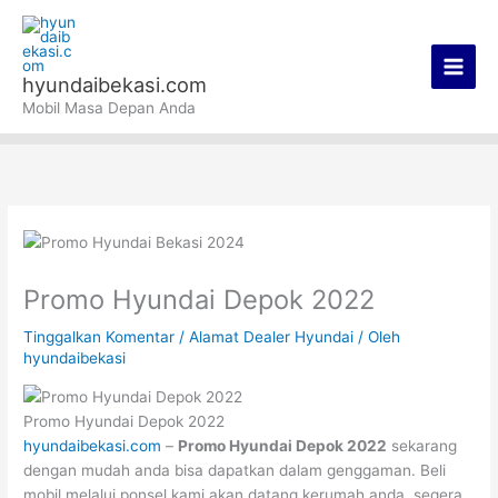
Lewati
Main
ke
Men
konten
hyundaibekasi.com
Mobil Masa Depan Anda
Promo Hyundai Depok 2022
Tinggalkan Komentar
/
Alamat Dealer Hyundai
/ Oleh
hyundaibekasi
Promo Hyundai Depok 2022
hyundaibekasi.com
–
Promo Hyundai Depok 2022
sekarang
dengan mudah anda bisa dapatkan dalam genggaman. Beli
mobil melalui ponsel kami akan datang kerumah anda. segera