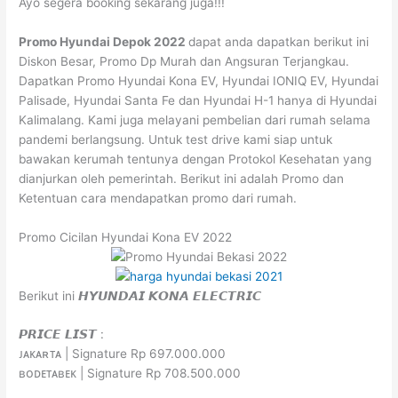
Ayo segera booking sekarang juga!!!
Promo Hyundai
Depok
2022
dapat anda dapatkan berikut ini
Diskon Besar, Promo Dp Murah dan Angsuran Terjangkau.
Dapatkan Promo Hyundai Kona EV, Hyundai IONIQ EV, Hyundai
Palisade, Hyundai Santa Fe dan Hyundai H-1 hanya di Hyundai
Kalimalang. Kami juga melayani pembelian dari rumah selama
pandemi berlangsung. Untuk test drive kami siap untuk
bawakan kerumah tentunya dengan Protokol Kesehatan yang
dianjurkan oleh pemerintah. Berikut ini adalah Promo dan
Ketentuan cara mendapatkan promo dari rumah.
Promo Cicilan Hyundai Kona EV 2022
Berikut ini 𝙃𝙔𝙐𝙉𝘿𝘼𝙄 𝙆𝙊𝙉𝘼 𝙀𝙇𝙀𝘾𝙏𝙍𝙄𝘾
𝙋𝙍𝙄𝘾𝙀 𝙇𝙄𝙎𝙏 :
ᴊᴀᴋᴀʀᴛᴀ | Signature Rp 697.000.000
ʙᴏᴅᴇᴛᴀʙᴇᴋ | Signature Rp 708.500.000