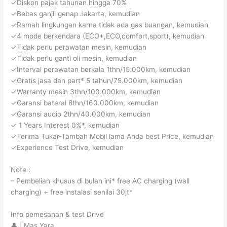
✓Diskon pajak tahunan hingga 70%
✓Bebas ganjil genap Jakarta, kemudian
✓Ramah lingkungan karna tidak ada gas buangan, kemudian
✓4 mode berkendara (ECO+,ECO,comfort,sport), kemudian
✓Tidak perlu perawatan mesin, kemudian
✓Tidak perlu ganti oli mesin, kemudian
✓Interval perawatan berkala 1thn/15.000km, kemudian
✓Gratis jasa dan part* 5 tahun/75.000km, kemudian
✓Warranty mesin 3thn/100.000km, kemudian
✓Garansi baterai 8thn/160.000km, kemudian
✓Garansi audio 2thn/40.000km, kemudian
✓ 1 Years Interest 0%*, kemudian
✓Terima Tukar-Tambah Mobil lama Anda best Price, kemudian
✓Experience Test Drive, kemudian
Note :
– Pembelian khusus di bulan ini* free AC charging (wall
charging) + free instalasi senilai 30jt*
Info pemesanan & test Drive
👤 | Mas Yara