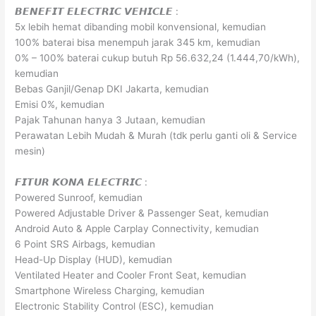
𝘽𝙀𝙉𝙀𝙁𝙄𝙏 𝙀𝙇𝙀𝘾𝙏𝙍𝙄𝘾 𝙑𝙀𝙃𝙄𝘾𝙇𝙀 :
5x lebih hemat dibanding mobil konvensional, kemudian
100% baterai bisa menempuh jarak 345 km, kemudian
0% – 100% baterai cukup butuh Rp 56.632,24 (1.444,70/kWh),
kemudian
Bebas Ganjil/Genap DKI Jakarta, kemudian
Emisi 0%, kemudian
Pajak Tahunan hanya 3 Jutaan, kemudian
Perawatan Lebih Mudah & Murah (tdk perlu ganti oli & Service
mesin)
𝙁𝙄𝙏𝙐𝙍 𝙆𝙊𝙉𝘼 𝙀𝙇𝙀𝘾𝙏𝙍𝙄𝘾 :
Powered Sunroof, kemudian
Powered Adjustable Driver & Passenger Seat, kemudian
Android Auto & Apple Carplay Connectivity, kemudian
6 Point SRS Airbags, kemudian
Head-Up Display (HUD), kemudian
Ventilated Heater and Cooler Front Seat, kemudian
Smartphone Wireless Charging, kemudian
Electronic Stability Control (ESC), kemudian