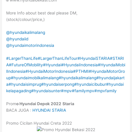
🌐 www.hyundaibekasi.com
More Info about best deal please DM,
(stock/colour/price,)
@hyundaikalimalang
@hyundaiid
@hyundaimotorindonesia
#LargerThanLife
#LargerThanLifeTour
#HyundaiSTARIA
#STARI
A
#FutureOfMobility
#Hyundai
#HyundaiIndonesia
#HyundaiMobi
lIndonesia
#HyundaiMotorIndonesia
#PTHMI
#HyundaiMotorGro
up
#hyundaimobilkalimalang
#hyundaikalimalang
#hyundaijakart
a
#hyundaisimprug
#hyundaiserpong
#hyundaicibubur
#hyundai
kelapagading
#hyundaisunter
#mpv
#familympv
#mpvfamily
Prom
o Hyundai
Depok
2022
Staria
BACA JUGA :
HYUNDAI STARIA
Promo Cicilan Hyundai Creta 2022