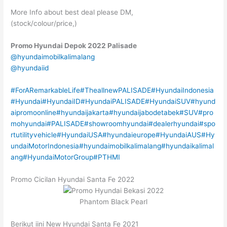
More Info about best deal please DM,
(stock/colour/price,)
Promo Hyundai
Depok
2022
Palisade
@hyundaimobilkalimalang
@hyundaiid
#ForARemarkableLife
#TheallnewPALISADE
#HyundaiIndonesia
#Hyundai
#HyundaiID
#HyundaiPALISADE
#HyundaiSUV
#hyund
aipromoonline
#hyundaijakarta
#hyundaijabodetabek
#SUV
#pro
mohyundai
#PALISADE
#showroomhyundai
#dealerhyundai
#spo
rtutilityvehicle
#HyundaiUSA
#hyundaieurope
#HyundaiAUS
#Hy
undaiMotorIndonesia
#hyundaimobilkalimalang
#hyundaikalimal
ang
#HyundaiMotorGroup
#PTHMI
Promo Cicilan Hyundai Santa Fe 2022
Phantom Black Pearl
Berikut iini New Hyundai Santa Fe 2021