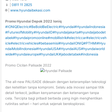
📱 |
0811 11 2825
🌐 |
www.hyundaibekasi.com
Promo Hyundai
Depok
2022
Ioniq
#IONIQElectric
#BeBoldBeElectric
#Hyundai
#HyundaiIndonesia
#FutureofMobility
#HyundaiID
#hyundaijakarta
#hyundaijabodet
abek
#hyundaipromoonline
#mobillistrik
#electriccar
#electricveh
icle
#electricvehicles
#bebasemisi
#HyundaiIONIQ
#PTHMI
#Hyu
ndaiMobilIndonesia
#HyundaiUSA
#HyundaiAUS
#hyundaiworld
wide
#hyundaieurope
#hyundaiUK
#jabodetabek
#indonesia
Promo Cicilan Palisade 2022
The all-new PALISADE didesain dengan keterampilan teknologi
dan ketelitian tanpa kompromi. Selalu ada inovasi sampai titik
detail terkecil, jadikan kenyamanan dan ketenangan tanpa
cela. Tercipta bagi pribadi berbeda yang ingin menghentikan
rutinitas sehari – hari untuk sejenak bereksplorasi.