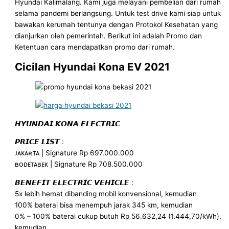
Hyundai Kalimalang. Kami juga melayani pembelian dari rumah
selama pandemi berlangsung. Untuk test drive kami siap untuk
bawakan kerumah tentunya dengan Protokol Kesehatan yang
dianjurkan oleh pemerintah. Berikut ini adalah Promo dan
Ketentuan cara mendapatkan promo dari rumah.
Cicilan Hyundai Kona EV 2021
𝙃𝙔𝙐𝙉𝘿𝘼𝙄 𝙆𝙊𝙉𝘼 𝙀𝙇𝙀𝘾𝙏𝙍𝙄𝘾
𝙋𝙍𝙄𝘾𝙀 𝙇𝙄𝙎𝙏 :
ᴊᴀᴋᴀʀᴛᴀ | Signature Rp 697.000.000
ʙᴏᴅᴇᴛᴀʙᴇᴋ | Signature Rp 708.500.000
𝘽𝙀𝙉𝙀𝙁𝙄𝙏 𝙀𝙇𝙀𝘾𝙏𝙍𝙄𝘾 𝙑𝙀𝙃𝙄𝘾𝙇𝙀 :
5x lebih hemat dibanding mobil konvensional, kemudian
100% baterai bisa menempuh jarak 345 km, kemudian
0% – 100% baterai cukup butuh Rp 56.632,24 (1.444,70/kWh),
kemudian