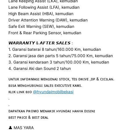
Lane Keeping Assist (LKA), kemudian
Lane Following Assist (LFA), kemudian
High Beam Assist (HBA), kemudian
Driver Attention Warning (DAW), kemudian
Safe Exit Warning (SEW), kemudian
Front & Rear Parking Sensor, kemudian
𝙒𝘼𝙍𝙍𝘼𝙉𝙏𝙔 & 𝘼𝙁𝙏𝙀𝙍 𝙎𝘼𝙇𝙀𝙎 :
1. Garansi baterai 8 tahun/160.000 Km, kemudian
2. Garansi jasa dan parts 5 tahun/75.000 Km, kemudian
3. Garansi kendaraan 3 tahun/100.000 Km, kemudian
4. Garansi Aki dan Sound 2 tahun
ᴜɴᴛᴜᴋ ɪɴғᴏʀᴍᴀsɪ ᴍᴇɴɢᴇɴᴀɪ sᴛᴏᴄᴋ, ᴛᴇs ᴅʀɪᴠᴇ ,ᴅᴘ & ᴄɪᴄɪʟᴀɴ.
ʙɪsᴀ ᴍᴇɴɢʜᴜʙᴜɴɢɪ sᴀʟᴇs ᴇxᴇᴄᴜᴛɪᴠᴇ ᴋᴀᴍɪ.
ᴋʟɪᴋ ʟɪɴᴋ ʙɪᴏ
@hyundaimobilbekasi
.
.
ᴅᴀᴘᴀᴛᴋᴀɴ ᴘʀᴏᴍᴏ ᴍᴇɴᴀʀɪᴋ ʜʏᴜɴᴅᴀɪ ʜᴀɴʏᴀ ᴅɪsɪɴɪ
ʙᴇꜱᴛ ᴘʀɪᴄᴇ & ʙᴇꜱᴛ ᴅᴇᴀʟ
👤 MAS YARA