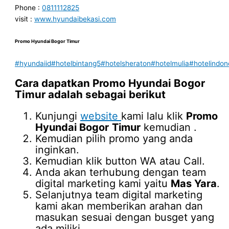
Phone :
0811112825
visit :
www.hyundaibekasi.com
Promo Hyundai Bogor
Timur
#hyundaiid
#hotelbintang5
#hotelsheraton
#hotelmulia
#hotelindon
Cara dapatkan
Promo Hyundai Bogor
Timur
adalah sebagai berikut
Kunjungi
website
kami lalu klik
Promo
Hyundai Bogor
Timur
kemudian .
Kemudian pilih promo yang anda
inginkan.
Kemudian klik button WA atau Call.
Anda akan terhubung dengan team
digital marketing kami yaitu
Mas Yara
.
Selanjutnya team digital marketing
kami akan memberikan arahan dan
masukan sesuai dengan busget yang
ada miliki.