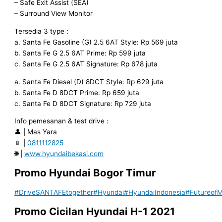
– Safe Exit Assist (SEA)
– Surround View Monitor
Tersedia 3 type :
a. Santa Fe Gasoline (G) 2.5 6AT Style: Rp 569 juta
b. Santa Fe G 2.5 6AT Prime: Rp 599 juta
c. Santa Fe G 2.5 6AT Signature: Rp 678 juta
a. Santa Fe Diesel (D) 8DCT Style: Rp 629 juta
b. Santa Fe D 8DCT Prime: Rp 659 juta
c. Santa Fe D 8DCT Signature: Rp 729 juta
Info pemesanan & test drive :
👤 | Mas Yara
📱 |
0811112825
🌐 |
www.hyundaibekasi.com
Promo Hyundai Bogor
Timur
#DriveSANTAFEtogether
#Hyundai
#HyundaiIndonesia
#FutureofMo
Promo Cicilan Hyundai H-1 2021