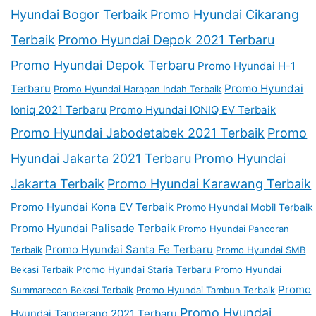
Hyundai Bogor Terbaik
Promo Hyundai Cikarang
Terbaik
Promo Hyundai Depok 2021 Terbaru
Promo Hyundai Depok Terbaru
Promo Hyundai H-1
Terbaru
Promo Hyundai
Promo Hyundai Harapan Indah Terbaik
Ioniq 2021 Terbaru
Promo Hyundai IONIQ EV Terbaik
Promo Hyundai Jabodetabek 2021 Terbaik
Promo
Hyundai Jakarta 2021 Terbaru
Promo Hyundai
Jakarta Terbaik
Promo Hyundai Karawang Terbaik
Promo Hyundai Kona EV Terbaik
Promo Hyundai Mobil Terbaik
Promo Hyundai Palisade Terbaik
Promo Hyundai Pancoran
Promo Hyundai Santa Fe Terbaru
Terbaik
Promo Hyundai SMB
Bekasi Terbaik
Promo Hyundai Staria Terbaru
Promo Hyundai
Promo
Summarecon Bekasi Terbaik
Promo Hyundai Tambun Terbaik
Promo Hyundai
Hyundai Tangerang 2021 Terbaru