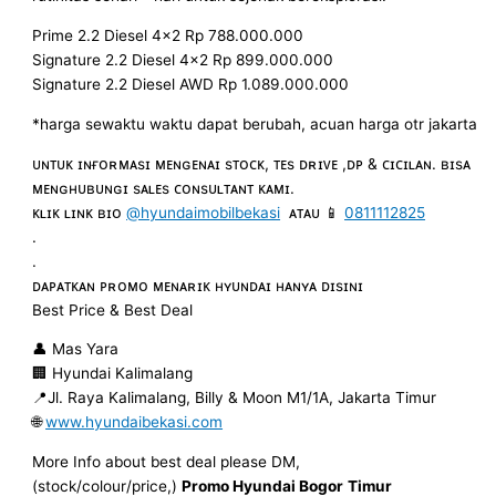
Prime 2.2 Diesel 4×2 Rp 788.000.000
Signature 2.2 Diesel 4×2 Rp 899.000.000
Signature 2.2 Diesel AWD Rp 1.089.000.000
*harga sewaktu waktu dapat berubah, acuan harga otr jakarta
ᴜɴᴛᴜᴋ ɪɴғᴏʀᴍᴀsɪ ᴍᴇɴɢᴇɴᴀɪ sᴛᴏᴄᴋ, ᴛᴇs ᴅʀɪᴠᴇ ,ᴅᴘ & ᴄɪᴄɪʟᴀɴ. ʙɪsᴀ
ᴍᴇɴɢʜᴜʙᴜɴɢɪ sᴀʟᴇs ᴄᴏɴsᴜʟᴛᴀɴᴛ ᴋᴀᴍɪ.
ᴋʟɪᴋ ʟɪɴᴋ ʙɪᴏ
@hyundaimobilbekasi
ᴀᴛᴀᴜ 📱
0811112825
.
.
ᴅᴀᴘᴀᴛᴋᴀɴ ᴘʀᴏᴍᴏ ᴍᴇɴᴀʀɪᴋ ʜʏᴜɴᴅᴀɪ ʜᴀɴʏᴀ ᴅɪsɪɴɪ
Best Price & Best Deal
👤 Mas Yara
🏢 Hyundai Kalimalang
📍Jl. Raya Kalimalang, Billy & Moon M1/1A, Jakarta Timur
🌐
www.hyundaibekasi.com
More Info about best deal please DM,
(stock/colour/price,)
Promo Hyundai Bogor
Timur