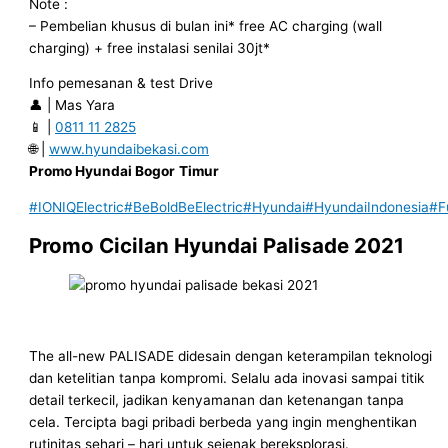
Note :
– Pembelian khusus di bulan ini* free AC charging (wall
charging) + free instalasi senilai 30jt*
Info pemesanan & test Drive
👤 | Mas Yara
📱 |
0811 11 2825
🌐 |
www.hyundaibekasi.com
Promo Hyundai Bogor
Timur
#IONIQElectric
#BeBoldBeElectric
#Hyundai
#HyundaiIndonesia
#F
Promo Cicilan Hyundai Palisade 2021
The all-new PALISADE didesain dengan keterampilan teknologi
dan ketelitian tanpa kompromi. Selalu ada inovasi sampai titik
detail terkecil, jadikan kenyamanan dan ketenangan tanpa
cela. Tercipta bagi pribadi berbeda yang ingin menghentikan
rutinitas sehari – hari untuk sejenak bereksplorasi.