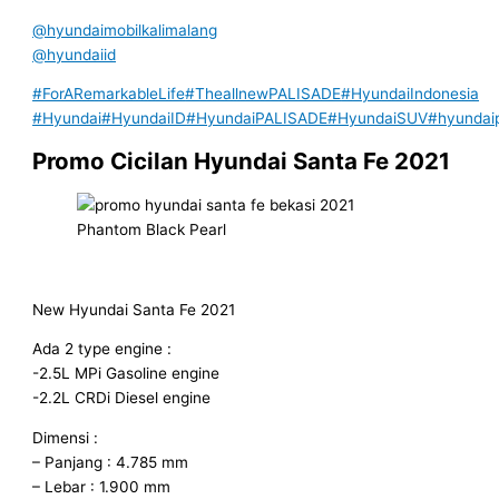
@hyundaimobilkalimalang
@hyundaiid
#ForARemarkableLife
#TheallnewPALISADE
#HyundaiIndonesia
#Hyundai
#HyundaiID
#HyundaiPALISADE
#HyundaiSUV
#hyundai
Promo Cicilan Hyundai Santa Fe 2021
Phantom Black Pearl
New Hyundai Santa Fe 2021
Ada 2 type engine :
-2.5L MPi Gasoline engine
-2.2L CRDi Diesel engine
Dimensi :
– Panjang : 4.785 mm
– Lebar : 1.900 mm