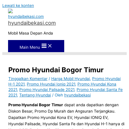
Lewati ke konten
hyundaibekasi.com
Mobil Masa Depan Anda
Main Menu
Promo Hyundai Bogor Timur
Tinggalkan Komentar
/
Harga Mobil Hyundai
,
Promo Hyundai
H-1 2021
,
Promo Hyundai Ioniq 2021
,
Promo Hyundai Kona
2021
,
Promo Hyundai Palisade 2021
,
Promo Hyundai Santa Fe
2021
,
Tentang Hyundai
/ Oleh
hyundaibekasi
Promo Hyundai Bogor
Timur
dapat anda dapatkan dengan
Diskon Besar, Promo Dp Murah dan Angsuran Terjangkau.
Dapatkan Promo Hyundai Kona EV, Hyundai IONIQ EV,
Hyundai Palisade, Hyundai Santa Fe dan Hyundai H-1 hanya di