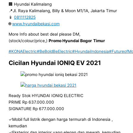
🏢 Hyundai Kalimalang
📍Jl. Raya Kalimalang, Billy & Moon M1/1A, Jakarta Timur
📱
0811112825
🌐
www.hyundaibekasi.com
More Info about best deal please DM,
(stock/colour/price,)
Promo Hyundai Bogor
Timur
#KONAElectric
#BeBoldBeElectric
#HyundaiIndonesia
#FutureofMob
Cicilan Hyundai IONIQ EV 2021
Ready Stok HYUNDAI IONIQ ELECTRIC
PRIME Rp 637.000.000
SIGNATURE Rp 677.000.000
✓Mobil full listrik dengan harga termurah di Indonesia ,
kemudian
✓Eksterior dan interior yang elegan dan mewah, kemudian