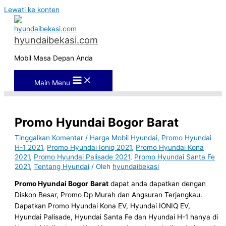
Lewati ke konten
hyundaibekasi.com
Mobil Masa Depan Anda
Main Menu
Promo Hyundai Bogor Barat
Tinggalkan Komentar
/
Harga Mobil Hyundai
,
Promo Hyundai
H-1 2021
,
Promo Hyundai Ioniq 2021
,
Promo Hyundai Kona
2021
,
Promo Hyundai Palisade 2021
,
Promo Hyundai Santa Fe
2021
,
Tentang Hyundai
/ Oleh
hyundaibekasi
Promo Hyundai Bogor
Barat
dapat anda dapatkan dengan
Diskon Besar, Promo Dp Murah dan Angsuran Terjangkau.
Dapatkan Promo Hyundai Kona EV, Hyundai IONIQ EV,
Hyundai Palisade, Hyundai Santa Fe dan Hyundai H-1 hanya di