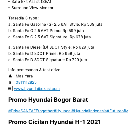
– Safe Exit Assist (SEA)
– Surround View Monitor
Tersedia 3 type :
a. Santa Fe Gasoline (G) 2.5 6AT Style: Rp 569 juta
b. Santa Fe G 2.5 6AT Prime: Rp 599 juta
c. Santa Fe G 2.5 6AT Signature: Rp 678 juta
a. Santa Fe Diesel (D) 8DCT Style: Rp 629 juta
b. Santa Fe D 8DCT Prime: Rp 659 juta
c. Santa Fe D 8DCT Signature: Rp 729 juta
Info pemesanan & test drive :
👤 | Mas Yara
📱 |
0811112825
🌐 |
www.hyundaibekasi.com
Promo Hyundai Bogor
Barat
#DriveSANTAFEtogether
#Hyundai
#HyundaiIndonesia
#FutureofMo
Promo Cicilan Hyundai H-1 2021