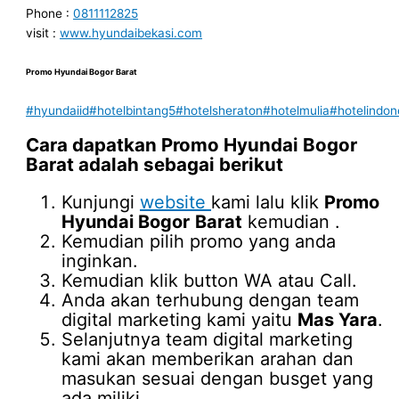
Phone :
0811112825
visit :
www.hyundaibekasi.com
Promo Hyundai Bogor
Barat
#hyundaiid
#hotelbintang5
#hotelsheraton
#hotelmulia
#hotelindon
Cara dapatkan
Promo Hyundai Bogor
Barat
adalah sebagai berikut
Kunjungi
website
kami lalu klik
Promo
Hyundai Bogor
Barat
kemudian .
Kemudian pilih promo yang anda
inginkan.
Kemudian klik button WA atau Call.
Anda akan terhubung dengan team
digital marketing kami yaitu
Mas Yara
.
Selanjutnya team digital marketing
kami akan memberikan arahan dan
masukan sesuai dengan busget yang
ada miliki.