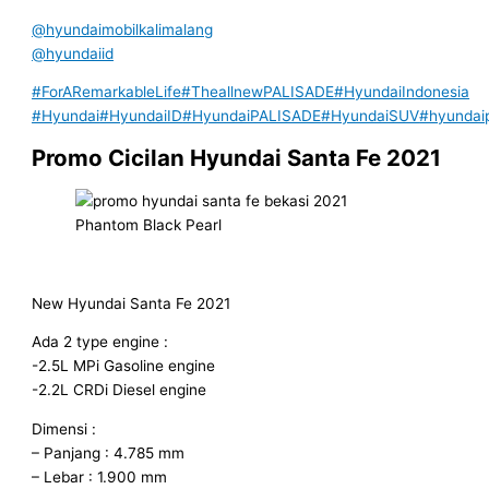
@hyundaimobilkalimalang
@hyundaiid
#ForARemarkableLife
#TheallnewPALISADE
#HyundaiIndonesia
#Hyundai
#HyundaiID
#HyundaiPALISADE
#HyundaiSUV
#hyundai
Promo Cicilan Hyundai Santa Fe 2021
Phantom Black Pearl
New Hyundai Santa Fe 2021
Ada 2 type engine :
-2.5L MPi Gasoline engine
-2.2L CRDi Diesel engine
Dimensi :
– Panjang : 4.785 mm
– Lebar : 1.900 mm