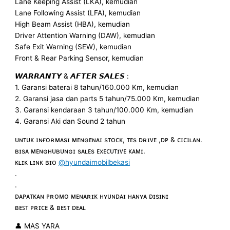
Lane Keeping Assist (LKA), kemudian
Lane Following Assist (LFA), kemudian
High Beam Assist (HBA), kemudian
Driver Attention Warning (DAW), kemudian
Safe Exit Warning (SEW), kemudian
Front & Rear Parking Sensor, kemudian
𝙒𝘼𝙍𝙍𝘼𝙉𝙏𝙔 & 𝘼𝙁𝙏𝙀𝙍 𝙎𝘼𝙇𝙀𝙎 :
1. Garansi baterai 8 tahun/160.000 Km, kemudian
2. Garansi jasa dan parts 5 tahun/75.000 Km, kemudian
3. Garansi kendaraan 3 tahun/100.000 Km, kemudian
4. Garansi Aki dan Sound 2 tahun
ᴜɴᴛᴜᴋ ɪɴғᴏʀᴍᴀsɪ ᴍᴇɴɢᴇɴᴀɪ sᴛᴏᴄᴋ, ᴛᴇs ᴅʀɪᴠᴇ ,ᴅᴘ & ᴄɪᴄɪʟᴀɴ.
ʙɪsᴀ ᴍᴇɴɢʜᴜʙᴜɴɢɪ sᴀʟᴇs ᴇxᴇᴄᴜᴛɪᴠᴇ ᴋᴀᴍɪ.
ᴋʟɪᴋ ʟɪɴᴋ ʙɪᴏ
@hyundaimobilbekasi
.
.
ᴅᴀᴘᴀᴛᴋᴀɴ ᴘʀᴏᴍᴏ ᴍᴇɴᴀʀɪᴋ ʜʏᴜɴᴅᴀɪ ʜᴀɴʏᴀ ᴅɪsɪɴɪ
ʙᴇꜱᴛ ᴘʀɪᴄᴇ & ʙᴇꜱᴛ ᴅᴇᴀʟ
👤 MAS YARA