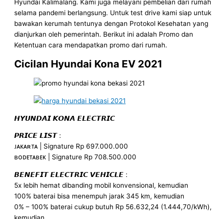
Hyundai Kalimalang. Kami juga melayani pembelian dari rumah
selama pandemi berlangsung. Untuk test drive kami siap untuk
bawakan kerumah tentunya dengan Protokol Kesehatan yang
dianjurkan oleh pemerintah. Berikut ini adalah Promo dan
Ketentuan cara mendapatkan promo dari rumah.
Cicilan Hyundai Kona EV 2021
𝙃𝙔𝙐𝙉𝘿𝘼𝙄 𝙆𝙊𝙉𝘼 𝙀𝙇𝙀𝘾𝙏𝙍𝙄𝘾
𝙋𝙍𝙄𝘾𝙀 𝙇𝙄𝙎𝙏 :
ᴊᴀᴋᴀʀᴛᴀ | Signature Rp 697.000.000
ʙᴏᴅᴇᴛᴀʙᴇᴋ | Signature Rp 708.500.000
𝘽𝙀𝙉𝙀𝙁𝙄𝙏 𝙀𝙇𝙀𝘾𝙏𝙍𝙄𝘾 𝙑𝙀𝙃𝙄𝘾𝙇𝙀 :
5x lebih hemat dibanding mobil konvensional, kemudian
100% baterai bisa menempuh jarak 345 km, kemudian
0% – 100% baterai cukup butuh Rp 56.632,24 (1.444,70/kWh),
kemudian