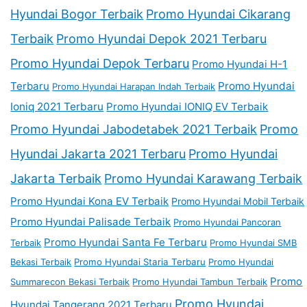
Hyundai Bogor Terbaik
Promo Hyundai Cikarang
Terbaik
Promo Hyundai Depok 2021 Terbaru
Promo Hyundai Depok Terbaru
Promo Hyundai H-1
Terbaru
Promo Hyundai
Promo Hyundai Harapan Indah Terbaik
Ioniq 2021 Terbaru
Promo Hyundai IONIQ EV Terbaik
Promo Hyundai Jabodetabek 2021 Terbaik
Promo
Hyundai Jakarta 2021 Terbaru
Promo Hyundai
Jakarta Terbaik
Promo Hyundai Karawang Terbaik
Promo Hyundai Kona EV Terbaik
Promo Hyundai Mobil Terbaik
Promo Hyundai Palisade Terbaik
Promo Hyundai Pancoran
Promo Hyundai Santa Fe Terbaru
Terbaik
Promo Hyundai SMB
Bekasi Terbaik
Promo Hyundai Staria Terbaru
Promo Hyundai
Promo
Summarecon Bekasi Terbaik
Promo Hyundai Tambun Terbaik
Promo Hyundai
Hyundai Tangerang 2021 Terbaru