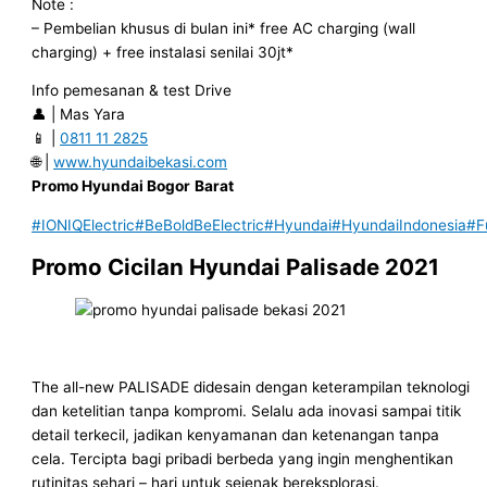
Note :
– Pembelian khusus di bulan ini* free AC charging (wall
charging) + free instalasi senilai 30jt*
Info pemesanan & test Drive
👤 | Mas Yara
📱 |
0811 11 2825
🌐 |
www.hyundaibekasi.com
Promo Hyundai Bogor
Barat
#IONIQElectric
#BeBoldBeElectric
#Hyundai
#HyundaiIndonesia
#F
Promo Cicilan Hyundai Palisade 2021
The all-new PALISADE didesain dengan keterampilan teknologi
dan ketelitian tanpa kompromi. Selalu ada inovasi sampai titik
detail terkecil, jadikan kenyamanan dan ketenangan tanpa
cela. Tercipta bagi pribadi berbeda yang ingin menghentikan
rutinitas sehari – hari untuk sejenak bereksplorasi.