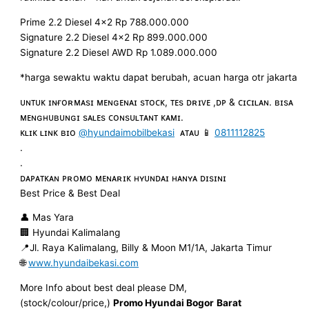
Prime 2.2 Diesel 4×2 Rp 788.000.000
Signature 2.2 Diesel 4×2 Rp 899.000.000
Signature 2.2 Diesel AWD Rp 1.089.000.000
*harga sewaktu waktu dapat berubah, acuan harga otr jakarta
ᴜɴᴛᴜᴋ ɪɴғᴏʀᴍᴀsɪ ᴍᴇɴɢᴇɴᴀɪ sᴛᴏᴄᴋ, ᴛᴇs ᴅʀɪᴠᴇ ,ᴅᴘ & ᴄɪᴄɪʟᴀɴ. ʙɪsᴀ
ᴍᴇɴɢʜᴜʙᴜɴɢɪ sᴀʟᴇs ᴄᴏɴsᴜʟᴛᴀɴᴛ ᴋᴀᴍɪ.
ᴋʟɪᴋ ʟɪɴᴋ ʙɪᴏ
@hyundaimobilbekasi
ᴀᴛᴀᴜ 📱
0811112825
.
.
ᴅᴀᴘᴀᴛᴋᴀɴ ᴘʀᴏᴍᴏ ᴍᴇɴᴀʀɪᴋ ʜʏᴜɴᴅᴀɪ ʜᴀɴʏᴀ ᴅɪsɪɴɪ
Best Price & Best Deal
👤 Mas Yara
🏢 Hyundai Kalimalang
📍Jl. Raya Kalimalang, Billy & Moon M1/1A, Jakarta Timur
🌐
www.hyundaibekasi.com
More Info about best deal please DM,
(stock/colour/price,)
Promo Hyundai Bogor
Barat