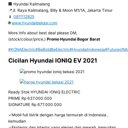
🏢 Hyundai Kalimalang
📍Jl. Raya Kalimalang, Billy & Moon M1/1A, Jakarta Timur
📱
0811112825
🌐
www.hyundaibekasi.com
More Info about best deal please DM,
(stock/colour/price,)
Promo Hyundai Bogor
Barat
#KONAElectric
#BeBoldBeElectric
#HyundaiIndonesia
#FutureofMob
Cicilan Hyundai IONIQ EV 2021
Ready Stok HYUNDAI IONIQ ELECTRIC
PRIME Rp 637.000.000
SIGNATURE Rp 677.000.000
✓Mobil full listrik dengan harga termurah di Indonesia ,
kemudian
✓Eksterior dan interior yang elegan dan mewah, kemudian