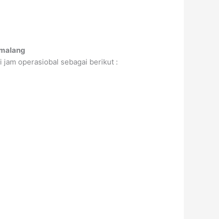
imalang
i jam operasiobal sebagai berikut :