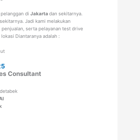
 pelanggan di
Jakarta
dan sekitarnya.
sekitarnya. Jadi kami melakukan
enjualan, serta pelayanan test drive
n lokasi Diantaranya adalah :
jut
a
25
les Consultant
AI
k