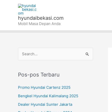
Lewati
ke
konten
hyundaibekasi.com
Mobil Masa Depan Anda
C
a
r
Pos-pos Terbaru
i
u
Promo Hyundai Cartenz 2025
n
Bengkel Hyundai Kalimalang 2025
t
Dealer Hyundai Sunter Jakarta
u