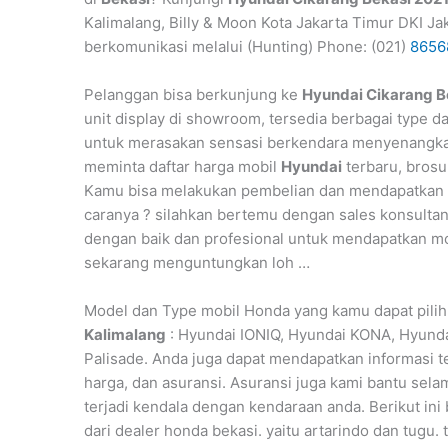
Kalimalang, Billy & Moon Kota Jakarta Timur DKI J
berkomunikasi melalui (Hunting) Phone: (021)
8656
Pelanggan bisa berkunjung ke
Hyundai Cikarang B
unit display di showroom, tersedia berbagai type d
untuk merasakan sensasi berkendara menyenang
meminta daftar harga mobil
Hyundai
terbaru, brosu
Kamu bisa melakukan pembelian dan mendapatkan
caranya ? silahkan bertemu dengan sales konsulta
dengan baik dan profesional untuk mendapatkan mob
sekarang menguntungkan loh …
Model dan Type mobil Honda yang kamu dapat pilih
Kalimalang
: Hyundai IONIQ, Hyundai KONA, Hyunda
Palisade. Anda juga dapat mendapatkan informasi t
harga, dan asuransi. Asuransi juga kami bantu selam
terjadi kendala dengan kendaraan anda. Berikut in
dari dealer honda bekasi. yaitu artarindo dan tugu. t