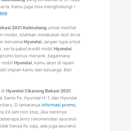
akarta. Kamu juga bisa menghubungi /
868
ekasi 2021 Kalimalang
untuk melihat
an model, silahkan melakukan test drive
kan bersama
Hyundai
, jangan lupa untuk
r, serta paket kredit mobil
Hyundai
.
 promo bonus menarik, bagaimana
n mobil
Hyundai
, kamu akan di layani
il impian kamu dan keluarga. Beli
 di
Hyundai Cikarang Bekasi
2021
i Santa Fe, Hyundai H-1, dan Hyundai
erbaru. D iantaranya
informasi promo
,
a 24 jam non stop, jika nantinya
i beberapa jenis rekomendasi asuransi
idak hanya itu saja, ada juga asuransi