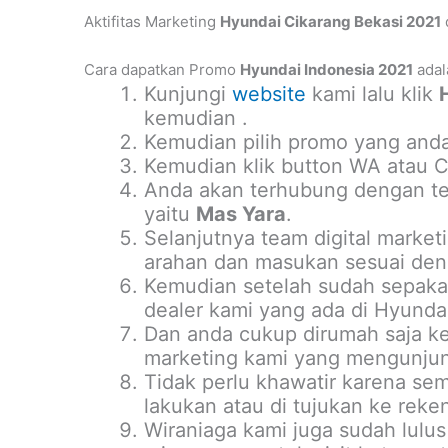
Aktifitas Marketing
Hyundai Cikarang Bekasi 2021
Cara dapatkan Promo
Hyundai Indonesia 2021
adal
Kunjungi
website
kami lalu klik
kemudian .
Kemudian pilih promo yang anda
Kemudian klik button WA atau Ca
Anda akan terhubung dengan tea
yaitu
Mas Yara
.
Selanjutnya team digital marke
arahan dan masukan sesuai deng
Kemudian setelah sudah sepakat
dealer kami yang ada di Hyundai
Dan anda cukup dirumah saja ke
marketing kami yang mengunjun
Tidak perlu khawatir karena se
lakukan atau di tujukan ke reke
Wiraniaga kami juga sudah lulus 