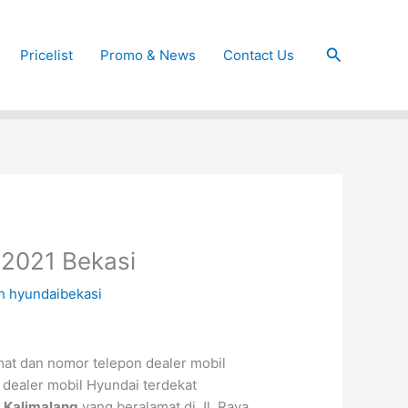
Cari
Pricelist
Promo & News
Contact Us
 2021 Bekasi
eh
hyundaibekasi
mat dan nomor telepon dealer mobil
 dealer mobil Hyundai terdekat
 Kalimalang
yang beralamat di Jl. Raya