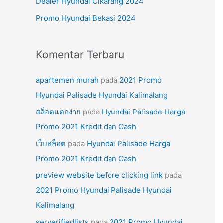
Dealer Hyundai Cikarang 2024
k
Promo Hyundai Bekasi 2024
:
Komentar Terbaru
apartemen murah
pada
2021 Promo
Hyundai Palisade Hyundai Kalimalang
สล็อตแตกง่าย
pada
Hyundai Palisade Harga
Promo 2021 Kredit dan Cash
เว็บสล็อต
pada
Hyundai Palisade Harga
Promo 2021 Kredit dan Cash
preview website before clicking link
pada
2021 Promo Hyundai Palisade Hyundai
Kalimalang
serverifiedlists
pada
2021 Promo Hyundai