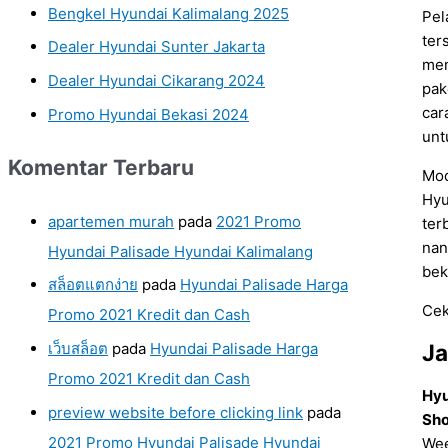
Bengkel Hyundai Kalimalang 2025
Pel
ter
Dealer Hyundai Sunter Jakarta
me
Dealer Hyundai Cikarang 2024
pak
car
Promo Hyundai Bekasi 2024
unt
Komentar Terbaru
Mod
Hyu
apartemen murah
pada
2021 Promo
ter
nan
Hyundai Palisade Hyundai Kalimalang
bek
สล็อตแตกง่าย
pada
Hyundai Palisade Harga
Cek
Promo 2021 Kredit dan Cash
เว็บสล็อต
pada
Hyundai Palisade Harga
J
Promo 2021 Kredit dan Cash
Hyu
preview website before clicking link
pada
Sho
2021 Promo Hyundai Palisade Hyundai
Wee