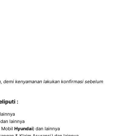
u, demi kenyamanan lakukan konfirmasi sebelum
liputi :
lainnya
dan lainnya
i Mobil
Hyundai
) dan lainnya
angan & Klaim Asuransi) dan lainnya