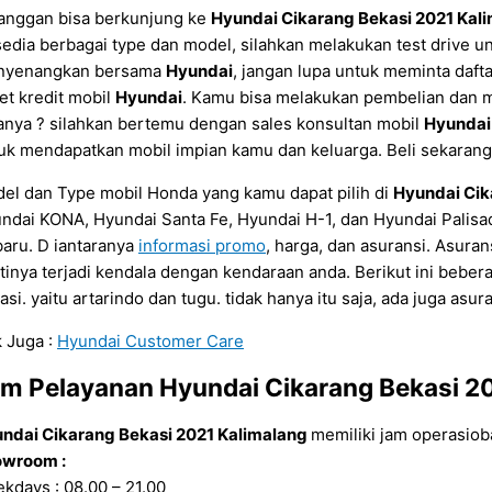
anggan bisa berkunjung ke
Hyundai Cikarang Bekasi 2021 Kal
sedia berbagai type dan model, silahkan melakukan test drive 
nyenangkan bersama
Hyundai
, jangan lupa untuk meminta daft
et kredit mobil
Hyundai
. Kamu bisa melakukan pembelian dan 
anya ? silahkan bertemu dengan sales konsultan mobil
Hyundai
uk mendapatkan mobil impian kamu dan keluarga. Beli sekara
el dan Type mobil Honda yang kamu dapat pilih di
Hyundai Cik
ndai KONA, Hyundai Santa Fe, Hyundai H-1, dan Hyundai Palisa
baru. D iantaranya
informasi promo
, harga, dan asuransi. Asuran
tinya terjadi kendala dengan kendaraan anda. Berikut ini beber
asi. yaitu artarindo dan tugu. tidak hanya itu saja, ada juga asu
 Juga :
Hyundai Customer Care
am Pelayanan
Hyundai Cikarang Bekasi 2
ndai Cikarang Bekasi 2021 Kalimalang
memiliki jam operasioba
wroom :
kdays : 08.00 – 21.00