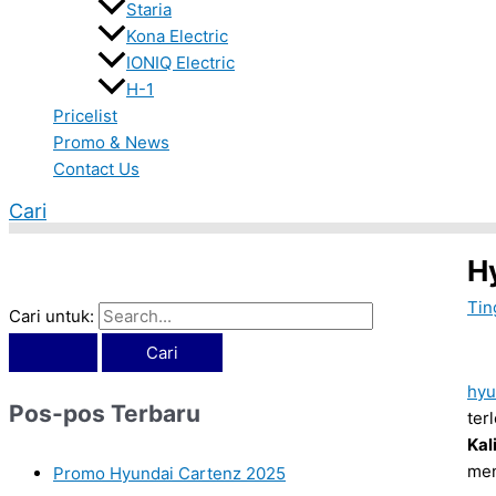
Staria
Kona Electric
IONIQ Electric
H-1
Pricelist
Promo & News
Contact Us
Cari
H
Tin
Cari untuk:
hyu
Pos-pos Terbaru
ter
Kal
men
Promo Hyundai Cartenz 2025