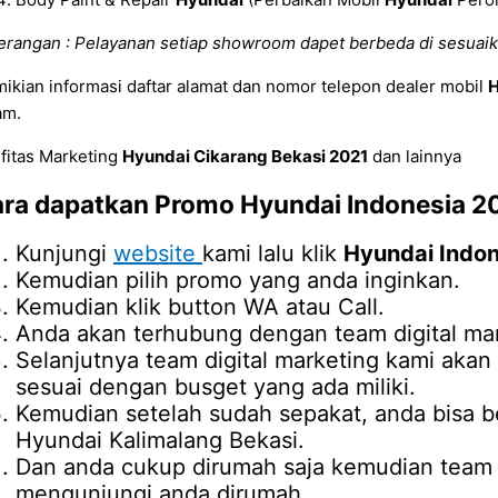
erangan : Pelayanan setiap showroom dapet berbeda di sesuaik
ikian informasi daftar alamat dan nomor telepon dealer mobil
H
am.
ifitas Marketing
Hyundai Cikarang Bekasi 2021
dan lainnya
ra dapatkan Promo
Hyundai Indonesia 2
Kunjungi
website
kami lalu klik
Hyundai Indo
Kemudian pilih promo yang anda inginkan.
Kemudian klik button WA atau Call.
Anda akan terhubung dengan team digital mar
Selanjutnya team digital marketing kami ak
sesuai dengan busget yang ada miliki.
Kemudian setelah sudah sepakat, anda bisa b
Hyundai Kalimalang Bekasi.
Dan anda cukup dirumah saja kemudian team d
mengunjungi anda dirumah.