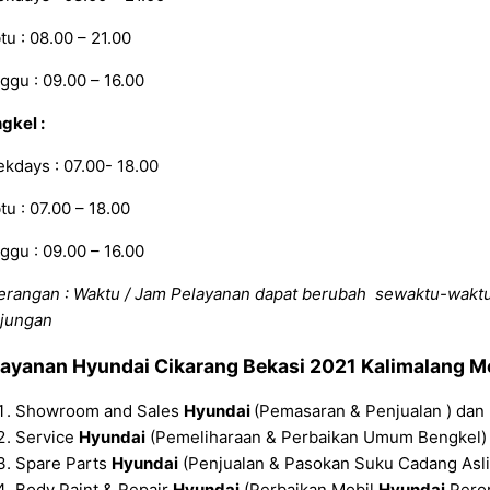
tu : 08.00 – 21.00
ggu : 09.00 – 16.00
gkel :
kdays : 07.00- 18.00
tu : 07.00 – 18.00
ggu : 09.00 – 16.00
erangan : Waktu / Jam Pelayanan dapat berubah sewaktu-wakt
jungan
layanan
Hyundai Cikarang Bekasi 2021 Kalimalang
Me
Showroom and Sales
Hyundai
(Pemasaran & Penjualan ) dan 
Service
Hyundai
(Pemeliharaan & Perbaikan Umum Bengkel) 
Spare Parts
Hyundai
(Penjualan & Pasokan Suku Cadang Asl
Body Paint & Repair
Hyundai
(Perbaikan Mobil
Hyundai
Peror