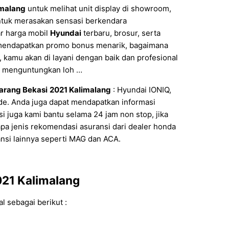
imalang
untuk melihat unit display di showroom,
untuk merasakan sensasi berkendara
ar harga mobil
Hyundai
terbaru, brosur, serta
mendapatkan promo bonus menarik, bagaimana
, kamu akan di layani dengan baik dan profesional
ng menguntungkan loh …
arang Bekasi
2021 Kalimalang
: Hyundai IONIQ,
de. Anda juga dapat mendapatkan informasi
si juga kami bantu selama 24 jam non stop, jika
apa jenis rekomendasi asuransi dari dealer honda
ransi lainnya seperti MAG dan ACA.
021 Kalimalang
l sebagai berikut :