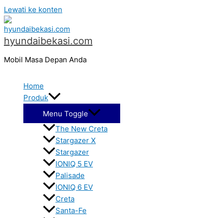
Lewati ke konten
hyundaibekasi.com
Mobil Masa Depan Anda
Home
Produk
Menu Toggle
The New Creta
Stargazer X
Stargazer
IONIQ 5 EV
Palisade
IONIQ 6 EV
Creta
Santa-Fe