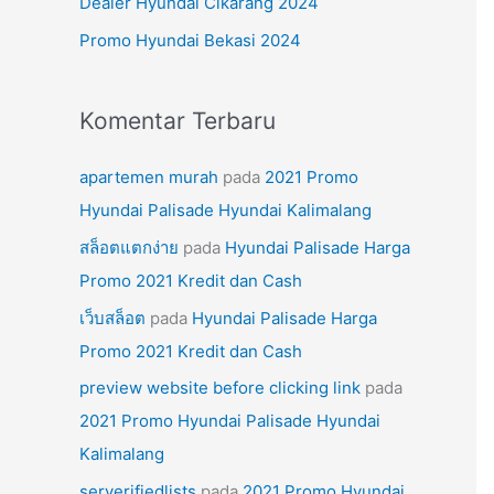
Dealer Hyundai Cikarang 2024
k
Promo Hyundai Bekasi 2024
:
Komentar Terbaru
apartemen murah
pada
2021 Promo
Hyundai Palisade Hyundai Kalimalang
สล็อตแตกง่าย
pada
Hyundai Palisade Harga
Promo 2021 Kredit dan Cash
เว็บสล็อต
pada
Hyundai Palisade Harga
Promo 2021 Kredit dan Cash
preview website before clicking link
pada
2021 Promo Hyundai Palisade Hyundai
Kalimalang
serverifiedlists
pada
2021 Promo Hyundai