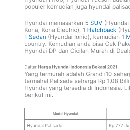
populer kemudian juga hyundai palisa
Hyundai memasarkan 5
SUV
(Hyundai 
Kona, Kona Electric), 1
Hatchback
(Hyu
1
Sedan
(Hyundai Ioniq), kemudian 1
M
country. Kemudian anda bisa Cek Pake
Hyundai DP dan Cicilan Murah di Deal
Daftar
Harga Hyundai Indonesia Bekasi 2021
Yang termurah adalah Grand i10 sehar
termahal Palisade seharga Rp 1,08 Bil
Hyundai yang tersedia di Indonesia. L
berikut ini.
Model Hyundai
Hyundai Palisade
Rp 777 Jut