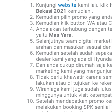
Kunjungi
website
kami lalu klik
Bekasi 2021
kemudian .
Kemudian pilih promo yang anda
Kemudian klik button WA atau Ca
Anda akan terhubung dengan tea
yaitu
Mas Yara
.
Selanjutnya team digital marke
arahan dan masukan sesuai deng
Kemudian setelah sudah sepakat
dealer kami yang ada di Hyundai
Dan anda cukup dirumah saja ke
marketing kami yang mengunjun
Tidak perlu khawatir karena se
lakukan atau di tujukan ke reke
Wiraniaga kami juga sudah lulus 
minggunya untuk visit ketempat
Setelah mendapatkan promo kem
melakukan booking SPK senilai 1-