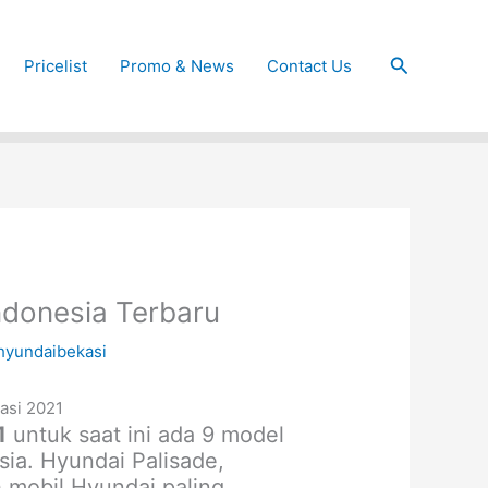
Cari
Pricelist
Promo & News
Contact Us
ndonesia Terbaru
hyundaibekasi
1
untuk saat ini ada 9 model
sia. Hyundai Palisade,
 mobil Hyundai paling