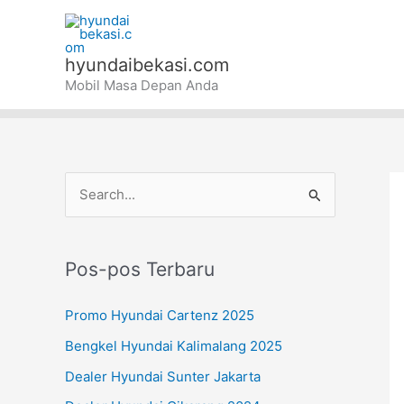
Lewati
ke
konten
hyundaibekasi.com
Mobil Masa Depan Anda
C
a
r
Pos-pos Terbaru
i
u
Promo Hyundai Cartenz 2025
n
Bengkel Hyundai Kalimalang 2025
t
Dealer Hyundai Sunter Jakarta
u