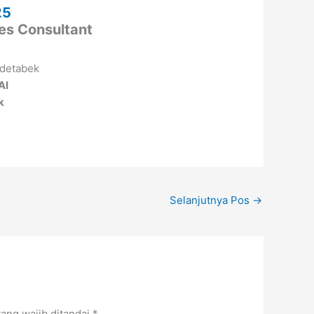
25
les Consultant
AI
k
Selanjutnya Pos
→
ang wajib ditandai
*