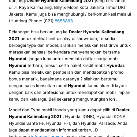
Kunjungi
Dealer Hyundai Kalimalang 2021
yang beralamat
di Jl. Raya Kalimalang, Billy & Moon Kota Jakarta Timur DKI
Jakarta. Kamu juga bisa menghubungi / berkomunikasi melalui
(Hunting) Phone: (021)
8656868
Pelanggan bisa berkunjung ke
Dealer Hyundai Kalimalang
2021
untuk melihat unit display di showroom, tersedia
berbagai type dan model, silahkan melakukan test drive untuk
merasakan sensasi berkendara menyenangkan bersama
Hyundai
, jangan lupa untuk meminta daftar harga mobil
Hyundai
terbaru, brosur, serta paket kredit mobil
Hyundai
.
Kamu bisa melakukan pembelian dan mendapatkan promo
bonus menarik, bagaimana caranya ? silahkan bertemu
dengan sales konsultan mobil
Hyundai
, kamu akan di layani
dengan baik dan profesional untuk mendapatkan mobil impian
kamu dan keluarga. Beli sekarang menguntungkan loh …
Model dan Type mobil Honda yang kamu dapat pilih di
Dealer
Hyundai Kalimalang 2021
: Hyundai IONIQ, Hyundai KONA,
Hyundai Santa Fe, Hyundai H-1, dan Hyundai Palisade. Anda
juga dapat mendapatkan informasi terbaru. D
iantaranya
informasi promo
, harga, dan asuransi. Asuransi