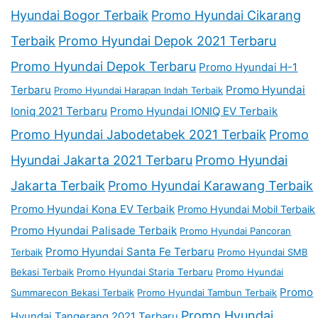
Hyundai Bogor Terbaik
Promo Hyundai Cikarang
Terbaik
Promo Hyundai Depok 2021 Terbaru
Promo Hyundai Depok Terbaru
Promo Hyundai H-1
Terbaru
Promo Hyundai
Promo Hyundai Harapan Indah Terbaik
Ioniq 2021 Terbaru
Promo Hyundai IONIQ EV Terbaik
Promo Hyundai Jabodetabek 2021 Terbaik
Promo
Hyundai Jakarta 2021 Terbaru
Promo Hyundai
Jakarta Terbaik
Promo Hyundai Karawang Terbaik
Promo Hyundai Kona EV Terbaik
Promo Hyundai Mobil Terbaik
Promo Hyundai Palisade Terbaik
Promo Hyundai Pancoran
Promo Hyundai Santa Fe Terbaru
Terbaik
Promo Hyundai SMB
Bekasi Terbaik
Promo Hyundai Staria Terbaru
Promo Hyundai
Promo
Summarecon Bekasi Terbaik
Promo Hyundai Tambun Terbaik
Promo Hyundai
Hyundai Tangerang 2021 Terbaru