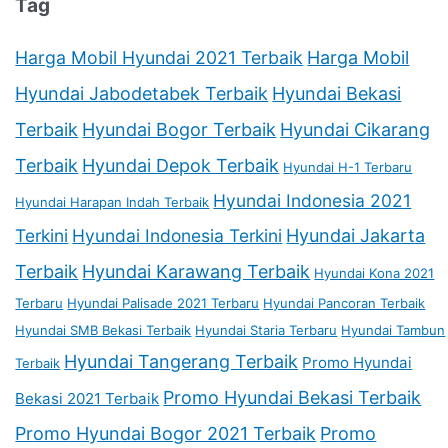
Tag
Harga Mobil Hyundai 2021 Terbaik
Harga Mobil
Hyundai Jabodetabek Terbaik
Hyundai Bekasi
Terbaik
Hyundai Bogor Terbaik
Hyundai Cikarang
Terbaik
Hyundai Depok Terbaik
Hyundai H-1 Terbaru
Hyundai Indonesia 2021
Hyundai Harapan Indah Terbaik
Terkini
Hyundai Indonesia Terkini
Hyundai Jakarta
Terbaik
Hyundai Karawang Terbaik
Hyundai Kona 2021
Terbaru
Hyundai Palisade 2021 Terbaru
Hyundai Pancoran Terbaik
Hyundai SMB Bekasi Terbaik
Hyundai Staria Terbaru
Hyundai Tambun
Hyundai Tangerang Terbaik
Promo Hyundai
Terbaik
Promo Hyundai Bekasi Terbaik
Bekasi 2021 Terbaik
Promo Hyundai Bogor 2021 Terbaik
Promo