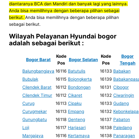
diantaranya BCA dan Mandiri dan banyak lagi yang lainnya.
Anda bisa memilihnya dengan beberapa pilihan sebagai
berikut.
Anda bisa memilihnya dengan beberapa pilihan
sebagai berikut.
Wilayah Pelayanan Hyundai bogor
adalah sebagai berikut :
Kode
Kode
Bogor
Bogor Barat
Bogor Selatan
Pos
Pos
Tengah
Balungbangjaya
16116
Batutulis
16133
Babakan
Bubulak
16115
Bojongkerta
16139
Babakanpas
Cilendek Barat
16112
Bondongan
16131
Cibogor
Cilendek Timur
16112
Cikaret
16132
Ciwaringin
Curug
16113
Cipaku
16133
Gudang
Curugmekar
16113
Empang
16132
Kebonkelapa
Gunungbatu
16118
Genteng
16137
Pabaton
Loji
16117
Harjasari
16138
Paledang
Margajaya
16116
Kertamaya
16138
Panaragan