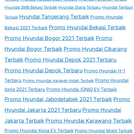
Hyundai SMB Bekasi Terbaik
Hyundai Staria Terbaru
Hyundai Tambun
Hyundai Tangerang Terbaik
Promo Hyundai
Terbaik
Promo Hyundai Bekasi Terbaik
Bekasi 2021 Terbaik
Promo Hyundai Bogor 2021 Terbaik
Promo
Hyundai Bogor Terbaik
Promo Hyundai Cikarang
Terbaik
Promo Hyundai Depok 2021 Terbaru
Promo Hyundai Depok Terbaru
Promo Hyundai H-1
Terbaru
Promo Hyundai
Promo Hyundai Harapan Indah Terbaik
Ioniq 2021 Terbaru
Promo Hyundai IONIQ EV Terbaik
Promo Hyundai Jabodetabek 2021 Terbaik
Promo
Hyundai Jakarta 2021 Terbaru
Promo Hyundai
Jakarta Terbaik
Promo Hyundai Karawang Terbaik
Promo Hyundai Kona EV Terbaik
Promo Hyundai Mobil Terbaik