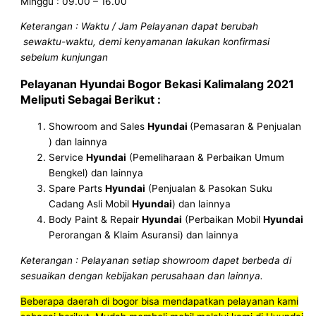
Minggu : 09.00 – 16.00
Keterangan : Waktu / Jam Pelayanan dapat berubah
sewaktu-waktu, demi kenyamanan lakukan konfirmasi
sebelum kunjungan
Pelayanan
Hyundai Bogor Bekasi Kalimalang 2021
Meliputi Sebagai Berikut :
Showroom and Sales
Hyundai
(Pemasaran & Penjualan
) dan lainnya
Service
Hyundai
(Pemeliharaan & Perbaikan Umum
Bengkel) dan lainnya
Spare Parts
Hyundai
(Penjualan & Pasokan Suku
Cadang Asli Mobil
Hyundai
) dan lainnya
Body Paint & Repair
Hyundai
(Perbaikan Mobil
Hyundai
Perorangan & Klaim Asuransi) dan lainnya
Keterangan : Pelayanan setiap showroom dapet berbeda di
sesuaikan dengan kebijakan perusahaan dan lainnya.
Beberapa daerah di bogor bisa mendapatkan pelayanan kami