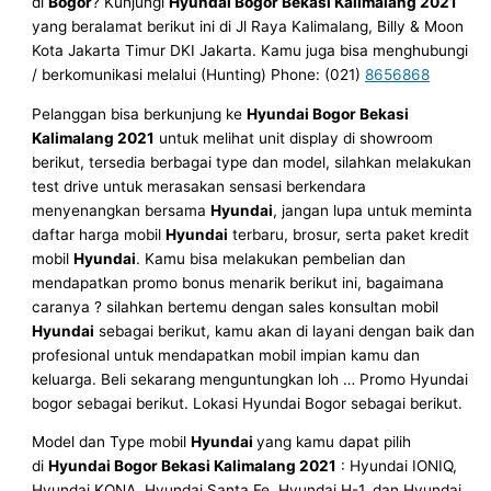
di
Bogor
? Kunjungi
Hyundai Bogor Bekasi Kalimalang 2021
yang beralamat berikut ini di Jl Raya Kalimalang, Billy & Moon
Kota Jakarta Timur DKI Jakarta. Kamu juga bisa menghubungi
/ berkomunikasi melalui (Hunting) Phone: (021)
8656868
Pelanggan bisa berkunjung ke
Hyundai Bogor Bekasi
Kalimalang 2021
untuk melihat unit display di showroom
berikut, tersedia berbagai type dan model, silahkan melakukan
test drive untuk merasakan sensasi berkendara
menyenangkan bersama
Hyundai
, jangan lupa untuk meminta
daftar harga mobil
Hyundai
terbaru, brosur, serta paket kredit
mobil
Hyundai
. Kamu bisa melakukan pembelian dan
mendapatkan promo bonus menarik berikut ini, bagaimana
caranya ? silahkan bertemu dengan sales konsultan mobil
Hyundai
sebagai berikut, kamu akan di layani dengan baik dan
profesional untuk mendapatkan mobil impian kamu dan
keluarga. Beli sekarang menguntungkan loh … Promo Hyundai
bogor sebagai berikut. Lokasi Hyundai Bogor sebagai berikut.
Model dan Type mobil
Hyundai
yang kamu dapat pilih
di
Hyundai Bogor Bekasi Kalimalang 2021
: Hyundai IONIQ,
Hyundai KONA, Hyundai Santa Fe, Hyundai H-1, dan Hyundai