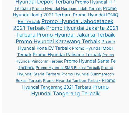
Hyundai Depok Terbaru
Promo Hyundai H-1
Terbaru
Promo
Promo Hyundai Harapan Indah Terbaik
Hyundai Ioniq 2021 Terbaru
Promo Hyundai IONIQ
Promo Hyundai Jabodetabek
EV Terbaik
2021 Terbaik
Promo Hyundai Jakarta 2021
Terbaru
Promo Hyundai Jakarta Terbaik
Promo Hyundai Karawang Terbaik
Promo
Hyundai Kona EV Terbaik
Promo Hyundai Mobil
Promo Hyundai Palisade Terbaik
Terbaik
Promo
Promo Hyundai Santa Fe
Hyundai Pancoran Terbaik
Terbaru
Promo Hyundai SMB Bekasi Terbaik
Promo
Hyundai Staria Terbaru
Promo Hyundai Summarecon
Promo
Bekasi Terbaik
Promo Hyundai Tambun Terbaik
Promo
Hyundai Tangerang 2021 Terbaru
Hyundai Tangerang Terbaik