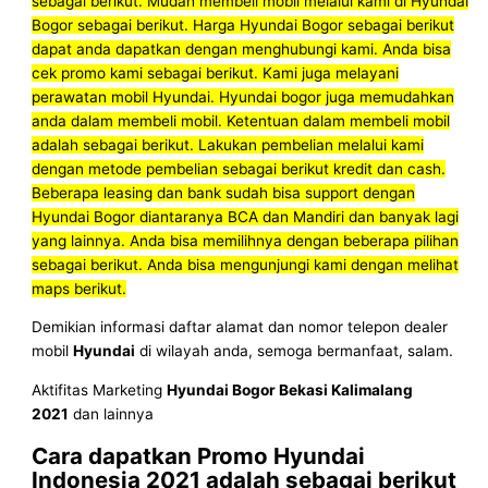
sebagai berikut.
Mudah membeli mobil melalui kami di Hyundai
Bogor sebagai berikut.
Harga Hyundai Bogor sebagai berikut
dapat anda dapatkan dengan menghubungi kami.
Anda bisa
cek promo kami sebagai berikut.
Kami juga melayani
perawatan mobil Hyundai.
Hyundai bogor juga memudahkan
anda dalam membeli mobil.
Ketentuan dalam membeli mobil
adalah sebagai berikut.
Lakukan pembelian melalui kami
dengan metode pembelian sebagai berikut kredit dan cash.
Beberapa leasing dan bank sudah bisa support dengan
Hyundai Bogor diantaranya BCA dan Mandiri dan banyak lagi
yang lainnya.
Anda bisa memilihnya dengan beberapa pilihan
sebagai berikut.
Anda bisa mengunjungi kami dengan melihat
maps berikut.
Demikian informasi daftar alamat dan nomor telepon dealer
mobil
Hyundai
di wilayah anda, semoga bermanfaat, salam.
Aktifitas Marketing
Hyundai Bogor Bekasi Kalimalang
2021
dan lainnya
Cara dapatkan Promo
Hyundai
Indonesia 2021
adalah sebagai berikut