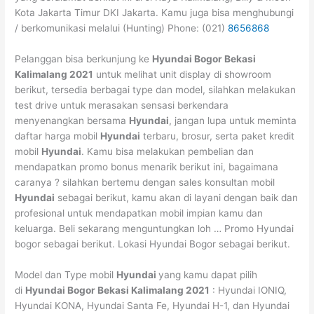
Kota Jakarta Timur DKI Jakarta. Kamu juga bisa menghubungi
/ berkomunikasi melalui (Hunting) Phone: (021)
8656868
Pelanggan bisa berkunjung ke
Hyundai Bogor Bekasi
Kalimalang 2021
untuk melihat unit display di showroom
berikut, tersedia berbagai type dan model, silahkan melakukan
test drive untuk merasakan sensasi berkendara
menyenangkan bersama
Hyundai
, jangan lupa untuk meminta
daftar harga mobil
Hyundai
terbaru, brosur, serta paket kredit
mobil
Hyundai
. Kamu bisa melakukan pembelian dan
mendapatkan promo bonus menarik berikut ini, bagaimana
caranya ? silahkan bertemu dengan sales konsultan mobil
Hyundai
sebagai berikut, kamu akan di layani dengan baik dan
profesional untuk mendapatkan mobil impian kamu dan
keluarga. Beli sekarang menguntungkan loh … Promo Hyundai
bogor sebagai berikut. Lokasi Hyundai Bogor sebagai berikut.
Model dan Type mobil
Hyundai
yang kamu dapat pilih
di
Hyundai Bogor Bekasi Kalimalang 2021
: Hyundai IONIQ,
Hyundai KONA, Hyundai Santa Fe, Hyundai H-1, dan Hyundai