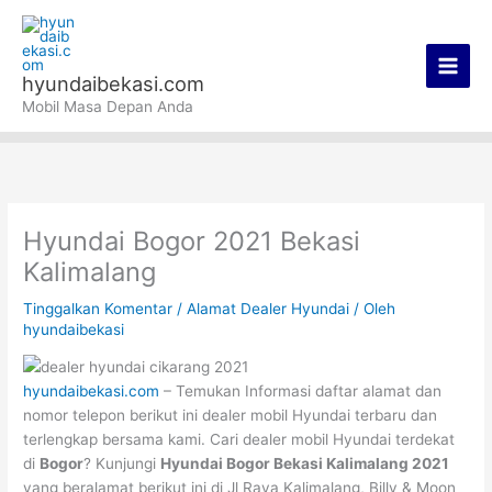
Lewati
Main
ke
Men
konten
hyundaibekasi.com
Mobil Masa Depan Anda
Hyundai Bogor 2021 Bekasi
Kalimalang
Tinggalkan Komentar
/
Alamat Dealer Hyundai
/ Oleh
hyundaibekasi
hyundaibekasi.com
– Temukan Informasi daftar alamat dan
nomor telepon berikut ini dealer mobil Hyundai terbaru dan
terlengkap bersama kami. Cari dealer mobil Hyundai terdekat
di
Bogor
? Kunjungi
Hyundai Bogor Bekasi Kalimalang 2021
yang beralamat berikut ini di Jl Raya Kalimalang, Billy & Moon