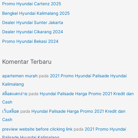
u
Promo Hyundai Cartenz 2025
n
Bengkel Hyundai Kalimalang 2025
t
Dealer Hyundai Sunter Jakarta
u
Dealer Hyundai Cikarang 2024
k
Promo Hyundai Bekasi 2024
:
Komentar Terbaru
apartemen murah
pada
2021 Promo Hyundai Palisade Hyundai
Kalimalang
สล็อตแตกง่าย
pada
Hyundai Palisade Harga Promo 2021 Kredit dan
Cash
เว็บสล็อต
pada
Hyundai Palisade Harga Promo 2021 Kredit dan
Cash
preview website before clicking link
pada
2021 Promo Hyundai
Palisade Hyundai Kalimalang