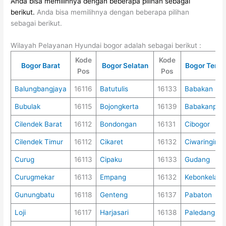
Anda bisa memilihnya dengan beberapa pilihan sebagai
berikut.
Anda bisa memilihnya dengan beberapa pilihan
sebagai berikut.
Wilayah Pelayanan Hyundai bogor adalah sebagai berikut :
Kode
Kode
Bogor Barat
Bogor Selatan
Bogor Teng
Pos
Pos
Balungbangjaya
16116
Batutulis
16133
Babakan
Bubulak
16115
Bojongkerta
16139
Babakanpas
Cilendek Barat
16112
Bondongan
16131
Cibogor
Cilendek Timur
16112
Cikaret
16132
Ciwaringin
Curug
16113
Cipaku
16133
Gudang
Curugmekar
16113
Empang
16132
Kebonkelapa
Gunungbatu
16118
Genteng
16137
Pabaton
Loji
16117
Harjasari
16138
Paledang