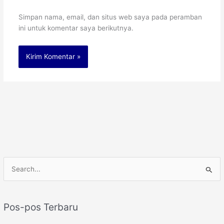
Simpan nama, email, dan situs web saya pada peramban
ini untuk komentar saya berikutnya.
C
a
r
Pos-pos Terbaru
i