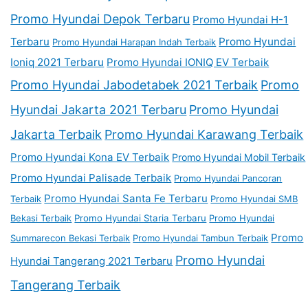
Promo Hyundai Depok Terbaru
Promo Hyundai H-1
Terbaru
Promo Hyundai
Promo Hyundai Harapan Indah Terbaik
Ioniq 2021 Terbaru
Promo Hyundai IONIQ EV Terbaik
Promo Hyundai Jabodetabek 2021 Terbaik
Promo
Hyundai Jakarta 2021 Terbaru
Promo Hyundai
Jakarta Terbaik
Promo Hyundai Karawang Terbaik
Promo Hyundai Kona EV Terbaik
Promo Hyundai Mobil Terbaik
Promo Hyundai Palisade Terbaik
Promo Hyundai Pancoran
Promo Hyundai Santa Fe Terbaru
Terbaik
Promo Hyundai SMB
Bekasi Terbaik
Promo Hyundai Staria Terbaru
Promo Hyundai
Promo
Summarecon Bekasi Terbaik
Promo Hyundai Tambun Terbaik
Promo Hyundai
Hyundai Tangerang 2021 Terbaru
Tangerang Terbaik