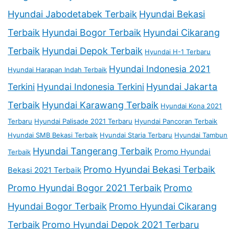
Hyundai Jabodetabek Terbaik
Hyundai Bekasi
Terbaik
Hyundai Bogor Terbaik
Hyundai Cikarang
Terbaik
Hyundai Depok Terbaik
Hyundai H-1 Terbaru
Hyundai Indonesia 2021
Hyundai Harapan Indah Terbaik
Terkini
Hyundai Indonesia Terkini
Hyundai Jakarta
Terbaik
Hyundai Karawang Terbaik
Hyundai Kona 2021
Terbaru
Hyundai Palisade 2021 Terbaru
Hyundai Pancoran Terbaik
Hyundai SMB Bekasi Terbaik
Hyundai Staria Terbaru
Hyundai Tambun
Hyundai Tangerang Terbaik
Promo Hyundai
Terbaik
Promo Hyundai Bekasi Terbaik
Bekasi 2021 Terbaik
Promo Hyundai Bogor 2021 Terbaik
Promo
Hyundai Bogor Terbaik
Promo Hyundai Cikarang
Terbaik
Promo Hyundai Depok 2021 Terbaru