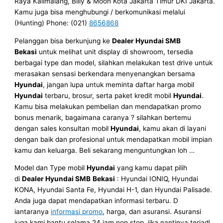
Raya Kalimalang, Billy & Moon Kota Jakarta Timur DKI Jakarta.
Kamu juga bisa menghubungi / berkomunikasi melalui
(Hunting) Phone: (021)
8656868
Pelanggan bisa berkunjung ke
Dealer Hyundai SMB
Bekasi
untuk melihat unit display di showroom, tersedia
berbagai type dan model, silahkan melakukan test drive untuk
merasakan sensasi berkendara menyenangkan bersama
Hyundai
, jangan lupa untuk meminta daftar harga mobil
Hyundai
terbaru, brosur, serta paket kredit mobil
Hyundai
.
Kamu bisa melakukan pembelian dan mendapatkan promo
bonus menarik, bagaimana caranya ? silahkan bertemu
dengan sales konsultan mobil
Hyundai
, kamu akan di layani
dengan baik dan profesional untuk mendapatkan mobil impian
kamu dan keluarga. Beli sekarang menguntungkan loh …
Model dan Type mobil
Hyundai
yang kamu dapat pilih
di
Dealer Hyundai SMB
Bekasi
: Hyundai IONIQ, Hyundai
KONA, Hyundai Santa Fe, Hyundai H-1, dan Hyundai Palisade.
Anda juga dapat mendapatkan informasi terbaru. D
iantaranya
informasi promo
, harga, dan asuransi. Asuransi
juga kami bantu selama 24 jam non stop, jika nantinya terjadi