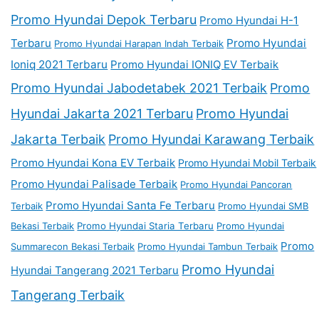
Promo Hyundai Depok Terbaru
Promo Hyundai H-1
Terbaru
Promo Hyundai
Promo Hyundai Harapan Indah Terbaik
Ioniq 2021 Terbaru
Promo Hyundai IONIQ EV Terbaik
Promo Hyundai Jabodetabek 2021 Terbaik
Promo
Hyundai Jakarta 2021 Terbaru
Promo Hyundai
Jakarta Terbaik
Promo Hyundai Karawang Terbaik
Promo Hyundai Kona EV Terbaik
Promo Hyundai Mobil Terbaik
Promo Hyundai Palisade Terbaik
Promo Hyundai Pancoran
Promo Hyundai Santa Fe Terbaru
Terbaik
Promo Hyundai SMB
Bekasi Terbaik
Promo Hyundai Staria Terbaru
Promo Hyundai
Promo
Summarecon Bekasi Terbaik
Promo Hyundai Tambun Terbaik
Promo Hyundai
Hyundai Tangerang 2021 Terbaru
Tangerang Terbaik