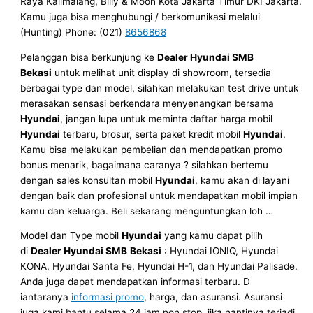
Raya Kalimalang, Billy & Moon Kota Jakarta Timur DKI Jakarta.
Kamu juga bisa menghubungi / berkomunikasi melalui
(Hunting) Phone: (021)
8656868
Pelanggan bisa berkunjung ke
Dealer Hyundai SMB
Bekasi
untuk melihat unit display di showroom, tersedia
berbagai type dan model, silahkan melakukan test drive untuk
merasakan sensasi berkendara menyenangkan bersama
Hyundai
, jangan lupa untuk meminta daftar harga mobil
Hyundai
terbaru, brosur, serta paket kredit mobil
Hyundai
.
Kamu bisa melakukan pembelian dan mendapatkan promo
bonus menarik, bagaimana caranya ? silahkan bertemu
dengan sales konsultan mobil
Hyundai
, kamu akan di layani
dengan baik dan profesional untuk mendapatkan mobil impian
kamu dan keluarga. Beli sekarang menguntungkan loh …
Model dan Type mobil
Hyundai
yang kamu dapat pilih
di
Dealer Hyundai SMB
Bekasi
: Hyundai IONIQ, Hyundai
KONA, Hyundai Santa Fe, Hyundai H-1, dan Hyundai Palisade.
Anda juga dapat mendapatkan informasi terbaru. D
iantaranya
informasi promo
, harga, dan asuransi. Asuransi
juga kami bantu selama 24 jam non stop, jika nantinya terjadi