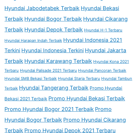
Hyundai Jabodetabek Terbaik
Hyundai Bekasi
Terbaik
Hyundai Bogor Terbaik
Hyundai Cikarang
Terbaik
Hyundai Depok Terbaik
Hyundai H-1 Terbaru
Hyundai Indonesia 2021
Hyundai Harapan Indah Terbaik
Terkini
Hyundai Indonesia Terkini
Hyundai Jakarta
Terbaik
Hyundai Karawang Terbaik
Hyundai Kona 2021
Terbaru
Hyundai Palisade 2021 Terbaru
Hyundai Pancoran Terbaik
Hyundai SMB Bekasi Terbaik
Hyundai Staria Terbaru
Hyundai Tambun
Hyundai Tangerang Terbaik
Promo Hyundai
Terbaik
Promo Hyundai Bekasi Terbaik
Bekasi 2021 Terbaik
Promo Hyundai Bogor 2021 Terbaik
Promo
Hyundai Bogor Terbaik
Promo Hyundai Cikarang
Terbaik
Promo Hyundai Depok 2021 Terbaru