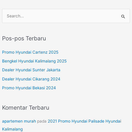
C
a
r
Pos-pos Terbaru
i
u
Promo Hyundai Cartenz 2025
n
Bengkel Hyundai Kalimalang 2025
t
Dealer Hyundai Sunter Jakarta
u
Dealer Hyundai Cikarang 2024
k
Promo Hyundai Bekasi 2024
:
Komentar Terbaru
apartemen murah
pada
2021 Promo Hyundai Palisade Hyundai
Kalimalang