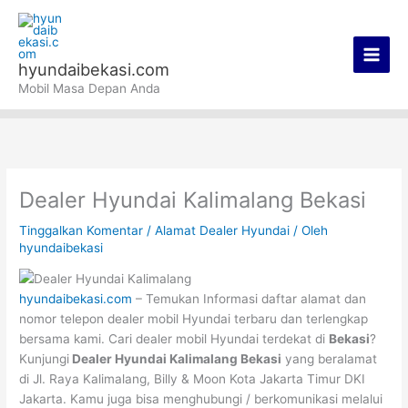
Lewati
Main
ke
Men
konten
hyundaibekasi.com
Mobil Masa Depan Anda
Dealer Hyundai Kalimalang Bekasi
Tinggalkan Komentar
/
Alamat Dealer Hyundai
/ Oleh
hyundaibekasi
hyundaibekasi.com
– Temukan Informasi daftar alamat dan
nomor telepon dealer mobil Hyundai terbaru dan terlengkap
bersama kami. Cari dealer mobil Hyundai terdekat di
Bekasi
?
Kunjungi
Dealer Hyundai Kalimalang Bekasi
yang beralamat
di Jl. Raya Kalimalang, Billy & Moon Kota Jakarta Timur DKI
Jakarta. Kamu juga bisa menghubungi / berkomunikasi melalui