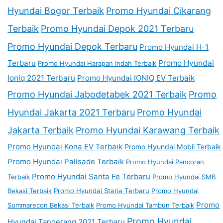
Hyundai Bogor Terbaik
Promo Hyundai Cikarang
Terbaik
Promo Hyundai Depok 2021 Terbaru
Promo Hyundai Depok Terbaru
Promo Hyundai H-1
Terbaru
Promo Hyundai
Promo Hyundai Harapan Indah Terbaik
Ioniq 2021 Terbaru
Promo Hyundai IONIQ EV Terbaik
Promo Hyundai Jabodetabek 2021 Terbaik
Promo
Hyundai Jakarta 2021 Terbaru
Promo Hyundai
Jakarta Terbaik
Promo Hyundai Karawang Terbaik
Promo Hyundai Kona EV Terbaik
Promo Hyundai Mobil Terbaik
Promo Hyundai Palisade Terbaik
Promo Hyundai Pancoran
Promo Hyundai Santa Fe Terbaru
Terbaik
Promo Hyundai SMB
Bekasi Terbaik
Promo Hyundai Staria Terbaru
Promo Hyundai
Promo
Summarecon Bekasi Terbaik
Promo Hyundai Tambun Terbaik
Promo Hyundai
Hyundai Tangerang 2021 Terbaru