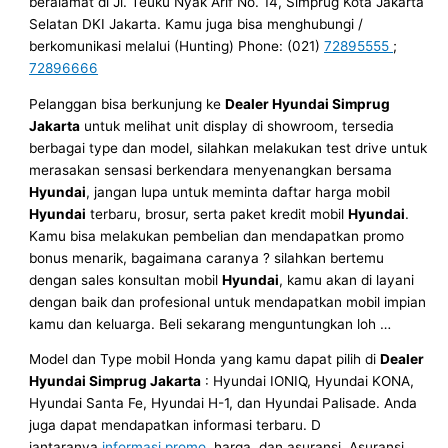
beralamat di Jl. Teuku Nyak Arif No. 14, Simprug Kota Jakarta
Selatan DKI Jakarta. Kamu juga bisa menghubungi /
berkomunikasi melalui (Hunting) Phone: (021)
72895555
;
72896666
Pelanggan bisa berkunjung ke
Dealer Hyundai Simprug
Jakarta
untuk melihat unit display di showroom, tersedia
berbagai type dan model, silahkan melakukan test drive untuk
merasakan sensasi berkendara menyenangkan bersama
Hyundai
, jangan lupa untuk meminta daftar harga mobil
Hyundai
terbaru, brosur, serta paket kredit mobil
Hyundai
.
Kamu bisa melakukan pembelian dan mendapatkan promo
bonus menarik, bagaimana caranya ? silahkan bertemu
dengan sales konsultan mobil
Hyundai
, kamu akan di layani
dengan baik dan profesional untuk mendapatkan mobil impian
kamu dan keluarga. Beli sekarang menguntungkan loh …
Model dan Type mobil Honda yang kamu dapat pilih di
Dealer
Hyundai Simprug Jakarta
: Hyundai IONIQ, Hyundai KONA,
Hyundai Santa Fe, Hyundai H-1, dan Hyundai Palisade. Anda
juga dapat mendapatkan informasi terbaru. D
iantaranya
informasi promo
, harga, dan asuransi. Asuransi