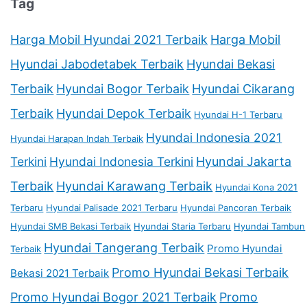
Tag
Harga Mobil Hyundai 2021 Terbaik
Harga Mobil
Hyundai Jabodetabek Terbaik
Hyundai Bekasi
Terbaik
Hyundai Bogor Terbaik
Hyundai Cikarang
Terbaik
Hyundai Depok Terbaik
Hyundai H-1 Terbaru
Hyundai Indonesia 2021
Hyundai Harapan Indah Terbaik
Terkini
Hyundai Indonesia Terkini
Hyundai Jakarta
Terbaik
Hyundai Karawang Terbaik
Hyundai Kona 2021
Terbaru
Hyundai Palisade 2021 Terbaru
Hyundai Pancoran Terbaik
Hyundai SMB Bekasi Terbaik
Hyundai Staria Terbaru
Hyundai Tambun
Hyundai Tangerang Terbaik
Promo Hyundai
Terbaik
Promo Hyundai Bekasi Terbaik
Bekasi 2021 Terbaik
Promo Hyundai Bogor 2021 Terbaik
Promo