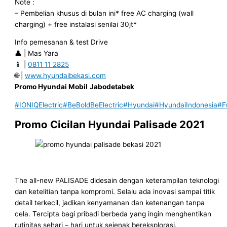
Note :
– Pembelian khusus di bulan ini* free AC charging (wall
charging) + free instalasi senilai 30jt*
Info pemesanan & test Drive
👤 | Mas Yara
📱 |
0811 11 2825
🌐 |
www.hyundaibekasi.com
Promo Hyundai Mobil
Jabodetabek
#IONIQElectric
#BeBoldBeElectric
#Hyundai
#HyundaiIndonesia
#F
Promo Cicilan Hyundai Palisade 2021
The all-new PALISADE didesain dengan keterampilan teknologi
dan ketelitian tanpa kompromi. Selalu ada inovasi sampai titik
detail terkecil, jadikan kenyamanan dan ketenangan tanpa
cela. Tercipta bagi pribadi berbeda yang ingin menghentikan
rutinitas sehari – hari untuk sejenak bereksplorasi.