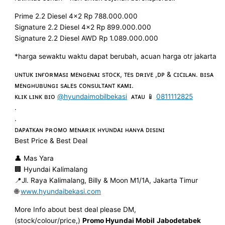
Prime 2.2 Diesel 4×2 Rp 788.000.000
Signature 2.2 Diesel 4×2 Rp 899.000.000
Signature 2.2 Diesel AWD Rp 1.089.000.000
*harga sewaktu waktu dapat berubah, acuan harga otr jakarta
ᴜɴᴛᴜᴋ ɪɴғᴏʀᴍᴀsɪ ᴍᴇɴɢᴇɴᴀɪ sᴛᴏᴄᴋ, ᴛᴇs ᴅʀɪᴠᴇ ,ᴅᴘ & ᴄɪᴄɪʟᴀɴ. ʙɪsᴀ
ᴍᴇɴɢʜᴜʙᴜɴɢɪ sᴀʟᴇs ᴄᴏɴsᴜʟᴛᴀɴᴛ ᴋᴀᴍɪ.
ᴋʟɪᴋ ʟɪɴᴋ ʙɪᴏ
@hyundaimobilbekasi
ᴀᴛᴀᴜ 📱
0811112825
.
.
ᴅᴀᴘᴀᴛᴋᴀɴ ᴘʀᴏᴍᴏ ᴍᴇɴᴀʀɪᴋ ʜʏᴜɴᴅᴀɪ ʜᴀɴʏᴀ ᴅɪsɪɴɪ
Best Price & Best Deal
👤 Mas Yara
🏢 Hyundai Kalimalang
📍Jl. Raya Kalimalang, Billy & Moon M1/1A, Jakarta Timur
🌐
www.hyundaibekasi.com
More Info about best deal please DM,
(stock/colour/price,)
Promo Hyundai Mobil
Jabodetabek