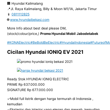
🏢 Hyundai Kalimalang
📍Jl. Raya Kalimalang, Billy & Moon M1/1A, Jakarta Timur
📱
0811112825
🌐
www.hyundaibekasi.com
More Info about best deal please DM,
(stock/colour/price,)
Promo Hyundai Mobil
Jabodetabek
#KONAElectric
#BeBoldBeElectric
#HyundaiIndonesia
#FutureofMob
Cicilan Hyundai IONIQ EV 2021
Ready Stok HYUNDAI IONIQ ELECTRIC
PRIME Rp 637.000.000
SIGNATURE Rp 677.000.000
✓Mobil full listrik dengan harga termurah di Indonesia ,
kemudian
✓Eksterior dan interior yang elegan dan mewah, kemudian