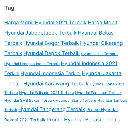
Tag
Harga Mobil Hyundai 2021 Terbaik
Harga Mobil
Hyundai Jabodetabek Terbaik
Hyundai Bekasi
Terbaik
Hyundai Bogor Terbaik
Hyundai Cikarang
Terbaik
Hyundai Depok Terbaik
Hyundai H-1 Terbaru
Hyundai Indonesia 2021
Hyundai Harapan Indah Terbaik
Terkini
Hyundai Indonesia Terkini
Hyundai Jakarta
Terbaik
Hyundai Karawang Terbaik
Hyundai Kona 2021
Terbaru
Hyundai Palisade 2021 Terbaru
Hyundai Pancoran Terbaik
Hyundai SMB Bekasi Terbaik
Hyundai Staria Terbaru
Hyundai Tambun
Hyundai Tangerang Terbaik
Promo Hyundai
Terbaik
Promo Hyundai Bekasi Terbaik
Bekasi 2021 Terbaik