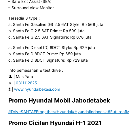
– Safe Exit Assist (SEA)
– Surround View Monitor
Tersedia 3 type :
a. Santa Fe Gasoline (G) 2.5 6AT Style: Rp 569 juta
b. Santa Fe G 2.5 6AT Prime: Rp 599 juta
c. Santa Fe G 2.5 6AT Signature: Rp 678 juta
a. Santa Fe Diesel (D) 8DCT Style: Rp 629 juta
b. Santa Fe D 8DCT Prime: Rp 659 juta
c. Santa Fe D 8DCT Signature: Rp 729 juta
Info pemesanan & test drive :
👤 | Mas Yara
📱 |
0811112825
🌐 |
www.hyundaibekasi.com
Promo Hyundai Mobil
Jabodetabek
#DriveSANTAFEtogether
#Hyundai
#HyundaiIndonesia
#FutureofMo
Promo Cicilan Hyundai H-1 2021