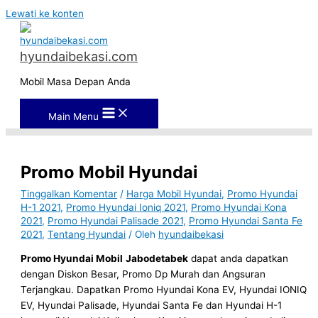
Lewati ke konten
hyundaibekasi.com
Mobil Masa Depan Anda
Main Menu
Promo Mobil Hyundai
Tinggalkan Komentar
/
Harga Mobil Hyundai
,
Promo Hyundai
H-1 2021
,
Promo Hyundai Ioniq 2021
,
Promo Hyundai Kona
2021
,
Promo Hyundai Palisade 2021
,
Promo Hyundai Santa Fe
2021
,
Tentang Hyundai
/ Oleh
hyundaibekasi
Promo Hyundai Mobil
Jabodetabek
dapat anda dapatkan
dengan Diskon Besar, Promo Dp Murah dan Angsuran
Terjangkau. Dapatkan Promo Hyundai Kona EV, Hyundai IONIQ
EV, Hyundai Palisade, Hyundai Santa Fe dan Hyundai H-1