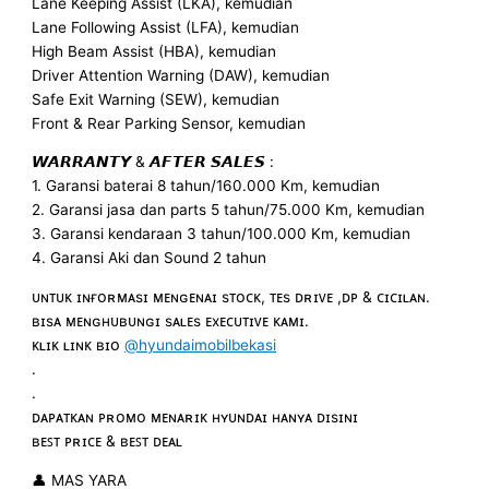
Lane Keeping Assist (LKA), kemudian
Lane Following Assist (LFA), kemudian
High Beam Assist (HBA), kemudian
Driver Attention Warning (DAW), kemudian
Safe Exit Warning (SEW), kemudian
Front & Rear Parking Sensor, kemudian
𝙒𝘼𝙍𝙍𝘼𝙉𝙏𝙔 & 𝘼𝙁𝙏𝙀𝙍 𝙎𝘼𝙇𝙀𝙎 :
1. Garansi baterai 8 tahun/160.000 Km, kemudian
2. Garansi jasa dan parts 5 tahun/75.000 Km, kemudian
3. Garansi kendaraan 3 tahun/100.000 Km, kemudian
4. Garansi Aki dan Sound 2 tahun
ᴜɴᴛᴜᴋ ɪɴғᴏʀᴍᴀsɪ ᴍᴇɴɢᴇɴᴀɪ sᴛᴏᴄᴋ, ᴛᴇs ᴅʀɪᴠᴇ ,ᴅᴘ & ᴄɪᴄɪʟᴀɴ.
ʙɪsᴀ ᴍᴇɴɢʜᴜʙᴜɴɢɪ sᴀʟᴇs ᴇxᴇᴄᴜᴛɪᴠᴇ ᴋᴀᴍɪ.
ᴋʟɪᴋ ʟɪɴᴋ ʙɪᴏ
@hyundaimobilbekasi
.
.
ᴅᴀᴘᴀᴛᴋᴀɴ ᴘʀᴏᴍᴏ ᴍᴇɴᴀʀɪᴋ ʜʏᴜɴᴅᴀɪ ʜᴀɴʏᴀ ᴅɪsɪɴɪ
ʙᴇꜱᴛ ᴘʀɪᴄᴇ & ʙᴇꜱᴛ ᴅᴇᴀʟ
👤 MAS YARA