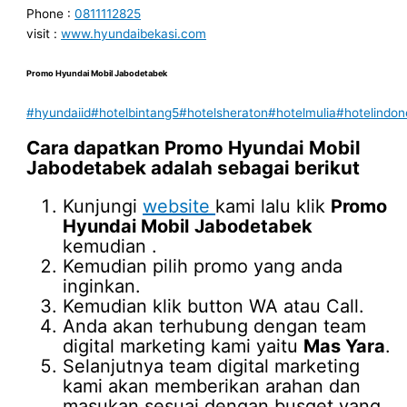
Phone :
0811112825
visit :
www.hyundaibekasi.com
Promo Hyundai Mobil
Jabodetabek
#hyundaiid
#hotelbintang5
#hotelsheraton
#hotelmulia
#hotelindon
Cara dapatkan
Promo Hyundai Mobil
Jabodetabek
adalah sebagai berikut
Kunjungi
website
kami lalu klik
Promo
Hyundai Mobil
Jabodetabek
kemudian .
Kemudian pilih promo yang anda
inginkan.
Kemudian klik button WA atau Call.
Anda akan terhubung dengan team
digital marketing kami yaitu
Mas Yara
.
Selanjutnya team digital marketing
kami akan memberikan arahan dan
masukan sesuai dengan busget yang