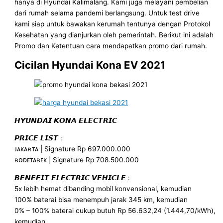
hanya di Hyundai Kalimalang. Kami juga melayani pembelian
dari rumah selama pandemi berlangsung. Untuk test drive
kami siap untuk bawakan kerumah tentunya dengan Protokol
Kesehatan yang dianjurkan oleh pemerintah. Berikut ini adalah
Promo dan Ketentuan cara mendapatkan promo dari rumah.
Cicilan Hyundai Kona EV 2021
𝙃𝙔𝙐𝙉𝘿𝘼𝙄 𝙆𝙊𝙉𝘼 𝙀𝙇𝙀𝘾𝙏𝙍𝙄𝘾
𝙋𝙍𝙄𝘾𝙀 𝙇𝙄𝙎𝙏 :
ᴊᴀᴋᴀʀᴛᴀ | Signature Rp 697.000.000
ʙᴏᴅᴇᴛᴀʙᴇᴋ | Signature Rp 708.500.000
𝘽𝙀𝙉𝙀𝙁𝙄𝙏 𝙀𝙇𝙀𝘾𝙏𝙍𝙄𝘾 𝙑𝙀𝙃𝙄𝘾𝙇𝙀 :
5x lebih hemat dibanding mobil konvensional, kemudian
100% baterai bisa menempuh jarak 345 km, kemudian
0% – 100% baterai cukup butuh Rp 56.632,24 (1.444,70/kWh),
kemudian