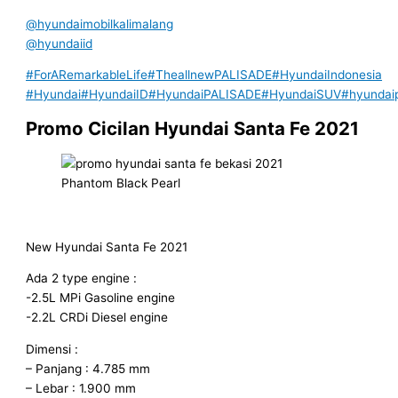
@hyundaimobilkalimalang
@hyundaiid
#ForARemarkableLife
#TheallnewPALISADE
#HyundaiIndonesia
#Hyundai
#HyundaiID
#HyundaiPALISADE
#HyundaiSUV
#hyundai
Promo Cicilan Hyundai Santa Fe 2021
Phantom Black Pearl
New Hyundai Santa Fe 2021
Ada 2 type engine :
-2.5L MPi Gasoline engine
-2.2L CRDi Diesel engine
Dimensi :
– Panjang : 4.785 mm
– Lebar : 1.900 mm