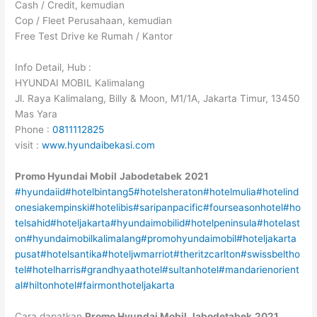
Cash / Credit, kemudian
Cop / Fleet Perusahaan, kemudian
Free Test Drive ke Rumah / Kantor
Info Detail, Hub :
HYUNDAI MOBIL Kalimalang
Jl. Raya Kalimalang, Billy & Moon, M1/1A, Jakarta Timur, 13450
Mas Yara
Phone :
0811112825
visit :
www.hyundaibekasi.com
Promo Hyundai Mobil
Jabodetabek
2021
#hyundaiid
#hotelbintang5
#hotelsheraton
#hotelmulia
#hotelind
onesiakempinski
#hotelibis
#saripanpacific
#fourseasonhotel
#ho
telsahid
#hoteljakarta
#hyundaimobilid
#hotelpeninsula
#hotelast
on
#hyundaimobilkalimalang
#promohyundaimobil
#hoteljakarta
pusat
#hotelsantika
#hoteljwmarriot
#theritzcarlton
#swissbeltho
tel
#hotelharris
#grandhyaathotel
#sultanhotel
#mandarienorient
al
#hiltonhotel
#fairmonthoteljakarta
Cara dapatkan
Promo Hyundai Mobil
Jabodetabek
2021