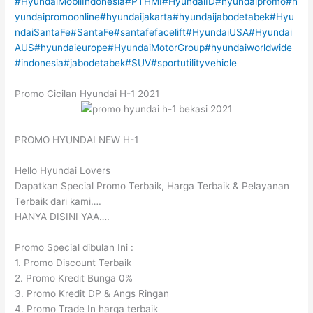
#HyundaiMobilIndonesia
#PTHMI
#HyundaiID
#hyundaipromo
#h
yundaipromoonline
#hyundaijakarta
#hyundaijabodetabek
#Hyu
ndaiSantaFe
#SantaFe
#santafefacelift
#HyundaiUSA
#Hyundai
AUS
#hyundaieurope
#HyundaiMotorGroup
#hyundaiworldwide
#indonesia
#jabodetabek
#SUV
#sportutilityvehicle
Promo Cicilan Hyundai H-1 2021
PROMO HYUNDAI NEW H-1
Hello Hyundai Lovers
Dapatkan Special Promo Terbaik, Harga Terbaik & Pelayanan
Terbaik dari kami….
HANYA DISINI YAA….
Promo Special dibulan Ini :
1. Promo Discount Terbaik
2. Promo Kredit Bunga 0%
3. Promo Kredit DP & Angs Ringan
4. Promo Trade In harga terbaik