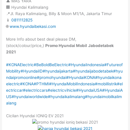
👤 MAS YARA
🏢 Hyundai Kalimalang
📍Jl. Raya Kalimalang, Billy & Moon M1/1A, Jakarta Timur
📱
0811112825
🌐
www.hyundaibekasi.com
More Info about best deal please DM,
(stock/colour/price,)
Promo Hyundai Mobil
Jabodetabek
2021
#KONAElectric
#BeBoldBeElectric
#HyundaiIndonesia
#Futureof
Mobility
#HyundaiID
#hyundaijakarta
#hyundaijabodetabek
#hyu
ndaipromoonline
#promohyundai
#HyundaiKONA
#hyundaikona
electric
#KONA
#PTHMI
#HyundaiMobilIndonesia
#mobillistrik
#el
ectriccar
#electriccars
#electricvihicle
#HyundaiUSA
#HyundaiA
US
#hyundaiworldwide
#hyundaikalimalang
#hyundaimobilkalim
alang
Cicilan Hyundai IONIQ EV 2021