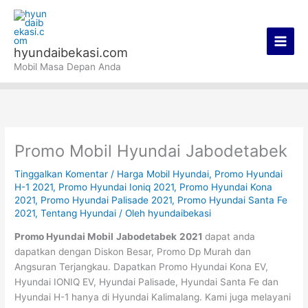
Lewati
Main
ke
Men
konten
hyundaibekasi.com
Mobil Masa Depan Anda
Promo Mobil Hyundai Jabodetabek
Tinggalkan Komentar
/
Harga Mobil Hyundai
,
Promo Hyundai
H-1 2021
,
Promo Hyundai Ioniq 2021
,
Promo Hyundai Kona
2021
,
Promo Hyundai Palisade 2021
,
Promo Hyundai Santa Fe
2021
,
Tentang Hyundai
/ Oleh
hyundaibekasi
Promo Hyundai Mobil
Jabodetabek
2021
dapat anda
dapatkan dengan Diskon Besar, Promo Dp Murah dan
Angsuran Terjangkau. Dapatkan Promo Hyundai Kona EV,
Hyundai IONIQ EV, Hyundai Palisade, Hyundai Santa Fe dan
Hyundai H-1 hanya di Hyundai Kalimalang. Kami juga melayani