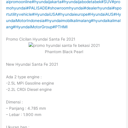
aipromoonline
#hyundaijakarta
#hyundaijabodetabek
#SUV
#pro
mohyundai
#PALISADE
#showroomhyundai
#dealerhyundai
#spo
rtutilityvehicle
#HyundaiUSA
#hyundaieurope
#HyundaiAUS
#Hy
undaiMotorIndonesia
#hyundaimobilkalimalang
#hyundaikalimal
ang
#HyundaiMotorGroup
#PTHMI
Promo Cicilan Hyundai Santa Fe 2021
Phantom Black Pearl
New Hyundai Santa Fe 2021
Ada 2 type engine :
-2.5L MPi Gasoline engine
-2.2L CRDi Diesel engine
Dimensi :
– Panjang : 4.785 mm
– Lebar : 1.900 mm
Ukuran ban :