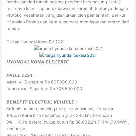
pembelian dari rumah selama pandemi berlangsung. Untuk
test drive kami siap untuk bawakan kerumah tentunya dengan
Protokol Kesehatan yang dianjurkan oleh pemerintah. Berikut
ini adalah Promo dan Ketentuan cara mendapatkan promo dari
rumah.
Cicilan Hyundai Kona EV 2021
𝙃𝙔𝙐𝙉𝘿𝘼𝙄 𝙆𝙊𝙉𝘼 𝙀𝙇𝙀𝘾𝙏𝙍𝙄𝘾
𝙋𝙍𝙄𝘾𝙀 𝙇𝙄𝙎𝙏 :
ᴊᴀᴋᴀʀᴛᴀ | Signature Rp 697.000.000
ʙᴏᴅᴇᴛᴀʙᴇᴋ | Signature Rp 708.500.000
𝘽𝙀𝙉𝙀𝙁𝙄𝙏 𝙀𝙇𝙀𝘾𝙏𝙍𝙄𝘾 𝙑𝙀𝙃𝙄𝘾𝙇𝙀 :
5x lebih hemat dibanding mobil konvensional, kemudian
100% baterai bisa menempuh jarak 345 km, kemudian
0% – 100% baterai cukup butuh Rp 56.632,24 (1.444,70/kWh),
kemudian
Bebas Ganjil/Genap DKI Jakarta, kemudian