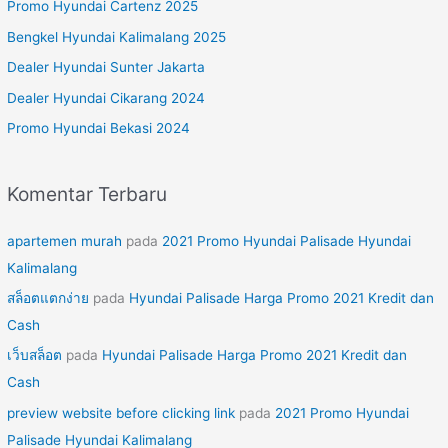
Promo Hyundai Cartenz 2025
n
Bengkel Hyundai Kalimalang 2025
t
Dealer Hyundai Sunter Jakarta
u
Dealer Hyundai Cikarang 2024
k
Promo Hyundai Bekasi 2024
:
Komentar Terbaru
apartemen murah
pada
2021 Promo Hyundai Palisade Hyundai
Kalimalang
สล็อตแตกง่าย
pada
Hyundai Palisade Harga Promo 2021 Kredit dan
Cash
เว็บสล็อต
pada
Hyundai Palisade Harga Promo 2021 Kredit dan
Cash
preview website before clicking link
pada
2021 Promo Hyundai
Palisade Hyundai Kalimalang