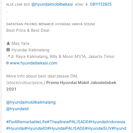
ᴋʟɪᴋ ʟɪɴᴋ ʙɪᴏ
@hyundaimobilbekasi
ᴀᴛᴀᴜ 📱
0811112825
.
.
ᴅᴀᴘᴀᴛᴋᴀɴ ᴘʀᴏᴍᴏ ᴍᴇɴᴀʀɪᴋ ʜʏᴜɴᴅᴀɪ ʜᴀɴʏᴀ ᴅɪsɪɴɪ
Best Price & Best Deal
👤 Mas Yara
🏢 Hyundai Kalimalang
📍Jl. Raya Kalimalang, Billy & Moon M1/1A, Jakarta Timur
🌐
www.hyundaibekasi.com
More Info about best deal please DM,
(stock/colour/price,)
Promo Hyundai Mobil
Jabodetabek
2021
@hyundaimobilkalimalang
@hyundaiid
#ForARemarkableLife
#TheallnewPALISADE
#HyundaiIndonesia
#Hyundai
#HyundaiID
#HyundaiPALISADE
#HyundaiSUV
#hyund