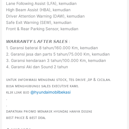
Lane Following Assist (LFA), kemudian
High Beam Assist (HBA), kemudian
Driver Attention Warning (DAW), kemudian
Safe Exit Warning (SEW), kemudian
Front & Rear Parking Sensor, kemudian
𝙒𝘼𝙍𝙍𝘼𝙉𝙏𝙔 & 𝘼𝙁𝙏𝙀𝙍 𝙎𝘼𝙇𝙀𝙎 :
1. Garansi baterai 8 tahun/160.000 Km, kemudian
2. Garansi jasa dan parts 5 tahun/75.000 Km, kemudian
3. Garansi kendaraan 3 tahun/100.000 Km, kemudian
4. Garansi Aki dan Sound 2 tahun
ᴜɴᴛᴜᴋ ɪɴғᴏʀᴍᴀsɪ ᴍᴇɴɢᴇɴᴀɪ sᴛᴏᴄᴋ, ᴛᴇs ᴅʀɪᴠᴇ ,ᴅᴘ & ᴄɪᴄɪʟᴀɴ.
ʙɪsᴀ ᴍᴇɴɢʜᴜʙᴜɴɢɪ sᴀʟᴇs ᴇxᴇᴄᴜᴛɪᴠᴇ ᴋᴀᴍɪ.
ᴋʟɪᴋ ʟɪɴᴋ ʙɪᴏ
@hyundaimobilbekasi
.
.
ᴅᴀᴘᴀᴛᴋᴀɴ ᴘʀᴏᴍᴏ ᴍᴇɴᴀʀɪᴋ ʜʏᴜɴᴅᴀɪ ʜᴀɴʏᴀ ᴅɪsɪɴɪ
ʙᴇꜱᴛ ᴘʀɪᴄᴇ & ʙᴇꜱᴛ ᴅᴇᴀʟ