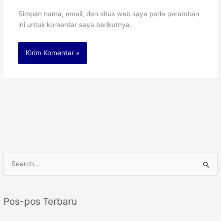
Simpan nama, email, dan situs web saya pada peramban
ini untuk komentar saya berikutnya.
C
a
r
Pos-pos Terbaru
i
u