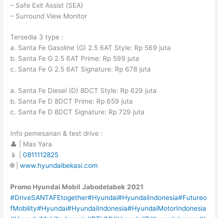
– Safe Exit Assist (SEA)
– Surround View Monitor
Tersedia 3 type :
a. Santa Fe Gasoline (G) 2.5 6AT Style: Rp 569 juta
b. Santa Fe G 2.5 6AT Prime: Rp 599 juta
c. Santa Fe G 2.5 6AT Signature: Rp 678 juta
a. Santa Fe Diesel (D) 8DCT Style: Rp 629 juta
b. Santa Fe D 8DCT Prime: Rp 659 juta
c. Santa Fe D 8DCT Signature: Rp 729 juta
Info pemesanan & test drive :
👤 | Mas Yara
📱 |
0811112825
🌐 |
www.hyundaibekasi.com
Promo Hyundai Mobil
Jabodetabek
2021
#DriveSANTAFEtogether
#Hyundai
#HyundaiIndonesia
#Futureo
fMobility
#Hyundai
#HyundaiIndonesia
#HyundaiMotorIndonesia