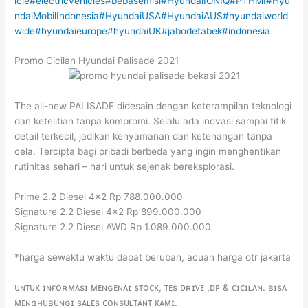
icle
#electricvehicles
#bebasemisi
#HyundaiIONIQ
#PTHMI
#Hyu
ndaiMobilIndonesia
#HyundaiUSA
#HyundaiAUS
#hyundaiworld
wide
#hyundaieurope
#hyundaiUK
#jabodetabek
#indonesia
Promo Cicilan Hyundai Palisade 2021
The all-new PALISADE didesain dengan keterampilan teknologi
dan ketelitian tanpa kompromi. Selalu ada inovasi sampai titik
detail terkecil, jadikan kenyamanan dan ketenangan tanpa
cela. Tercipta bagi pribadi berbeda yang ingin menghentikan
rutinitas sehari – hari untuk sejenak bereksplorasi.
Prime 2.2 Diesel 4×2 Rp 788.000.000
Signature 2.2 Diesel 4×2 Rp 899.000.000
Signature 2.2 Diesel AWD Rp 1.089.000.000
*harga sewaktu waktu dapat berubah, acuan harga otr jakarta
ᴜɴᴛᴜᴋ ɪɴғᴏʀᴍᴀsɪ ᴍᴇɴɢᴇɴᴀɪ sᴛᴏᴄᴋ, ᴛᴇs ᴅʀɪᴠᴇ ,ᴅᴘ & ᴄɪᴄɪʟᴀɴ. ʙɪsᴀ
ᴍᴇɴɢʜᴜʙᴜɴɢɪ sᴀʟᴇs ᴄᴏɴsᴜʟᴛᴀɴᴛ ᴋᴀᴍɪ.