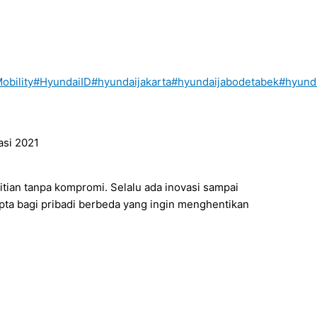
obility
#HyundaiID
#hyundaijakarta
#hyundaijabodetabek
#hyund
tian tanpa kompromi. Selalu ada inovasi sampai
cipta bagi pribadi berbeda yang ingin menghentikan