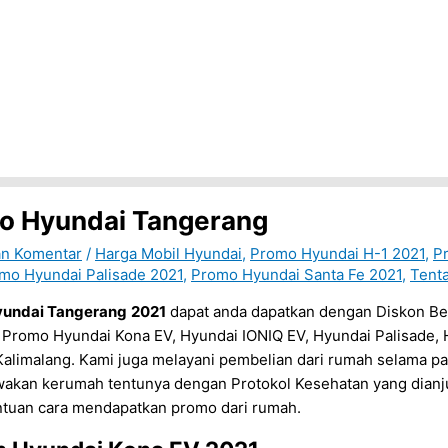
o Hyundai Tangerang
an Komentar
/
Harga Mobil Hyundai
,
Promo Hyundai H-1 2021
,
P
mo Hyundai Palisade 2021
,
Promo Hyundai Santa Fe 2021
,
Tent
undai Tangerang
2021
dapat anda dapatkan dengan Diskon Be
Promo Hyundai Kona EV, Hyundai IONIQ EV, Hyundai Palisade, 
alimalang. Kami juga melayani pembelian dari rumah selama pa
akan kerumah tentunya dengan Protokol Kesehatan yang dianju
ntuan cara mendapatkan promo dari rumah.