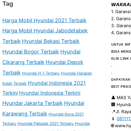
Tag
𝙒𝘼𝙍𝙍𝘼𝙉
1. Garans
2. Garans
Harga Mobil Hyundai 2021 Terbaik
3. Garan
Harga Mobil Hyundai Jabodetabek
4. Garans
Terbaik
Hyundai Bekasi Terbaik
ᴜɴᴛᴜᴋ ɪɴғ
ʙɪsᴀ ᴍᴇɴɢ
Hyundai Bogor Terbaik
Hyundai
ᴋʟɪᴋ ʟɪɴᴋ
Cikarang Terbaik
Hyundai Depok
.
.
Terbaik
Hyundai H-1 Terbaru
Hyundai Harapan
ᴅᴀᴘᴀᴛᴋᴀɴ
Hyundai Indonesia 2021
Indah Terbaik
ʙᴇꜱᴛ ᴘʀɪᴄ
Terkini
Hyundai Indonesia Terkini
👤 MAS 
Hyundai Jakarta Terbaik
Hyundai
🏢 Hyunda
📍Jl. Ray
Karawang Terbaik
Hyundai Kona 2021
📱
08111
Terbaru
Hyundai Palisade 2021 Terbaru
Hyundai
🌐 www.h