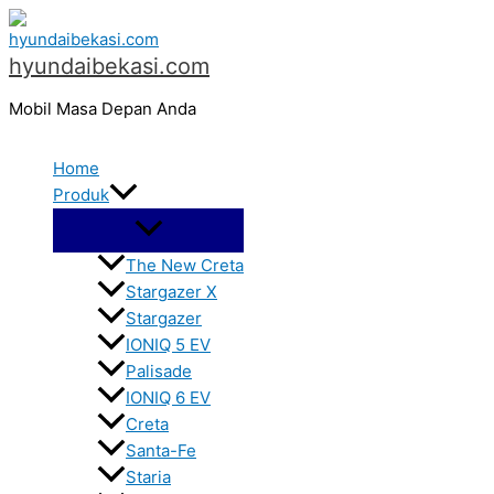
Menu
Lewati
C
Toggle
ke
a
hyundaibekasi.com
konten
r
Mobil Masa Depan Anda
i
u
Home
n
Produk
t
u
The New Creta
k
Stargazer X
:
Stargazer
IONIQ 5 EV
Palisade
IONIQ 6 EV
Creta
Santa-Fe
Staria