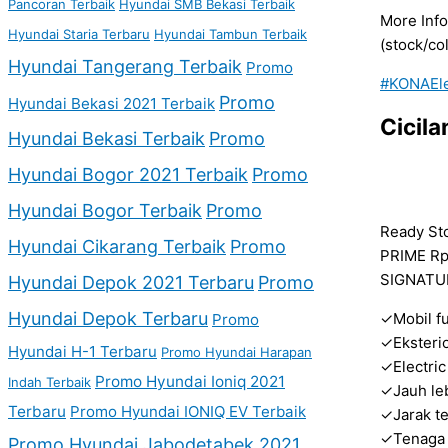
Pancoran Terbaik
Hyundai SMB Bekasi Terbaik
More Info
Hyundai Staria Terbaru
Hyundai Tambun Terbaik
(stock/co
Hyundai Tangerang Terbaik
Promo
#KONAEle
Promo
Hyundai Bekasi 2021 Terbaik
Cicil
Hyundai Bekasi Terbaik
Promo
Hyundai Bogor 2021 Terbaik
Promo
Hyundai Bogor Terbaik
Promo
Ready St
Hyundai Cikarang Terbaik
Promo
PRIME Rp
SIGNATUR
Hyundai Depok 2021 Terbaru
Promo
Hyundai Depok Terbaru
✓Mobil fu
Promo
✓Eksterio
Hyundai H-1 Terbaru
Promo Hyundai Harapan
✓Electric
Promo Hyundai Ioniq 2021
Indah Terbaik
✓Jauh leb
Terbaru
Promo Hyundai IONIQ EV Terbaik
✓Jarak t
✓Tenaga 
Promo Hyundai Jabodetabek 2021