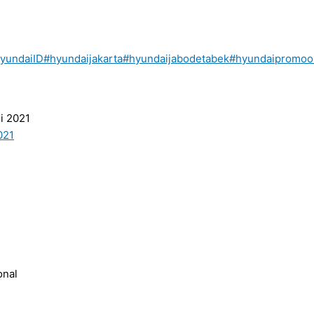
yundaiID
#hyundaijakarta
#hyundaijabodetabek
#hyundaipromoo
onal