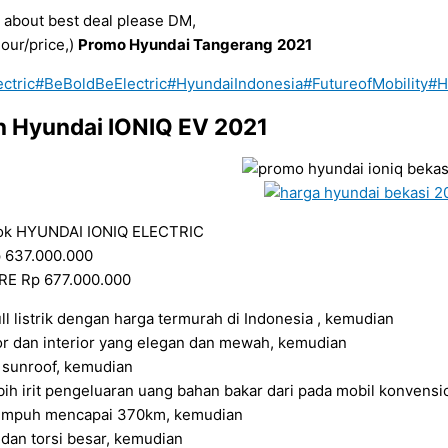
 about best deal please DM,
lour/price,)
Promo Hyundai Tangerang
2021
ctric
#BeBoldBeElectric
#HyundaiIndonesia
#FutureofMobility
#H
an Hyundai IONIQ EV 2021
ok HYUNDAI IONIQ ELECTRIC
 637.000.000
E Rp 677.000.000
ll listrik dengan harga termurah di Indonesia , kemudian
r dan interior yang elegan dan mewah, kemudian
 sunroof, kemudian
ih irit pengeluaran uang bahan bakar dari pada mobil konvensi
empuh mencapai 370km, kemudian
dan torsi besar, kemudian