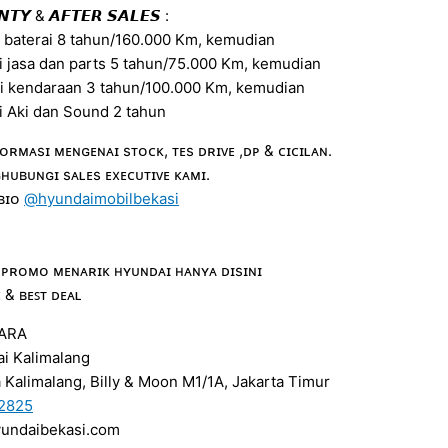
𝙏𝙔 & 𝘼𝙁𝙏𝙀𝙍 𝙎𝘼𝙇𝙀𝙎 :
i baterai 8 tahun/160.000 Km, kemudian
i jasa dan parts 5 tahun/75.000 Km, kemudian
si kendaraan 3 tahun/100.000 Km, kemudian
i Aki dan Sound 2 tahun
ᴏʀᴍᴀsɪ ᴍᴇɴɢᴇɴᴀɪ sᴛᴏᴄᴋ, ᴛᴇs ᴅʀɪᴠᴇ ,ᴅᴘ & ᴄɪᴄɪʟᴀɴ.
ʜᴜʙᴜɴɢɪ sᴀʟᴇs ᴇxᴇᴄᴜᴛɪᴠᴇ ᴋᴀᴍɪ.
 ʙɪᴏ
@hyundaimobilbekasi
 ᴘʀᴏᴍᴏ ᴍᴇɴᴀʀɪᴋ ʜʏᴜɴᴅᴀɪ ʜᴀɴʏᴀ ᴅɪsɪɴɪ
ᴇ & ʙᴇꜱᴛ ᴅᴇᴀʟ
YARA
i Kalimalang
a Kalimalang, Billy & Moon M1/1A, Jakarta Timur
12825
yundaibekasi.com