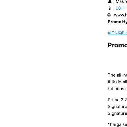
👤 | Mas 
📱 |
0811 
🌐 | www
Promo Hy
#IONIQEle
Promo
The all-n
titik det
rutinitas
Prime 2.
Signature
Signature
*harga se