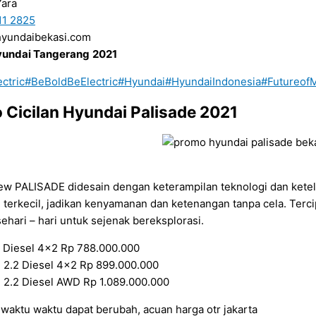
Yara
11 2825
.hyundaibekasi.com
undai Tangerang
2021
ctric
#BeBoldBeElectric
#Hyundai
#HyundaiIndonesia
#FutureofM
 Cicilan Hyundai Palisade 2021
ew PALISADE didesain dengan keterampilan teknologi dan keteli
ail terkecil, jadikan kenyamanan dan ketenangan tanpa cela. Ter
 sehari – hari untuk sejenak bereksplorasi.
2 Diesel 4×2 Rp 788.000.000
 2.2 Diesel 4×2 Rp 899.000.000
 2.2 Diesel AWD Rp 1.089.000.000
waktu waktu dapat berubah, acuan harga otr jakarta