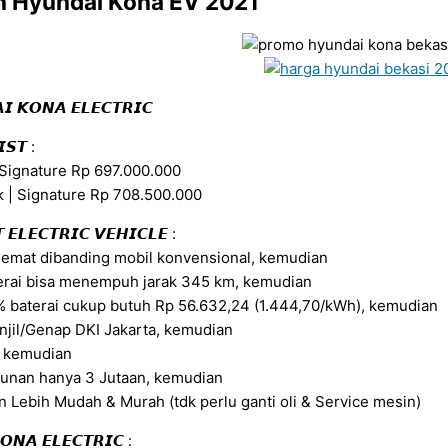
an Hyundai Kona EV 2021
𝙄 𝙆𝙊𝙉𝘼 𝙀𝙇𝙀𝘾𝙏𝙍𝙄𝘾
𝙄𝙎𝙏 :
 Signature Rp 697.000.000
 | Signature Rp 708.500.000
 𝙀𝙇𝙀𝘾𝙏𝙍𝙄𝘾 𝙑𝙀𝙃𝙄𝘾𝙇𝙀 :
hemat dibanding mobil konvensional, kemudian
erai bisa menempuh jarak 345 km, kemudian
 baterai cukup butuh Rp 56.632,24 (1.444,70/kWh), kemudian
jil/Genap DKI Jakarta, kemudian
, kemudian
hunan hanya 3 Jutaan, kemudian
 Lebih Mudah & Murah (tdk perlu ganti oli & Service mesin)
𝙊𝙉𝘼 𝙀𝙇𝙀𝘾𝙏𝙍𝙄𝘾 :