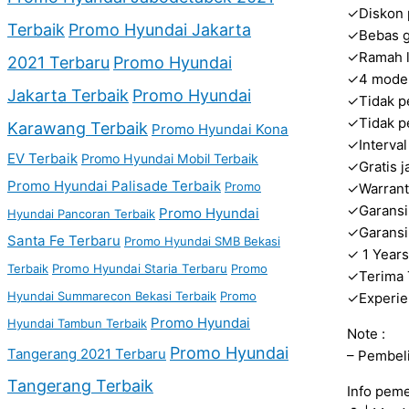
✓Diskon 
Terbaik
Promo Hyundai Jakarta
✓Bebas g
✓Ramah l
2021 Terbaru
Promo Hyundai
✓4 mode 
Jakarta Terbaik
Promo Hyundai
✓Tidak p
✓Tidak pe
Karawang Terbaik
Promo Hyundai Kona
✓Interval
EV Terbaik
Promo Hyundai Mobil Terbaik
✓Gratis j
Promo Hyundai Palisade Terbaik
Promo
✓Warrant
✓Garansi
Promo Hyundai
Hyundai Pancoran Terbaik
✓Garansi
Santa Fe Terbaru
Promo Hyundai SMB Bekasi
✓ 1 Years
Terbaik
Promo Hyundai Staria Terbaru
Promo
✓Terima 
Hyundai Summarecon Bekasi Terbaik
Promo
✓Experie
Promo Hyundai
Hyundai Tambun Terbaik
Note :
Promo Hyundai
Tangerang 2021 Terbaru
– Pembeli
Tangerang Terbaik
Info peme