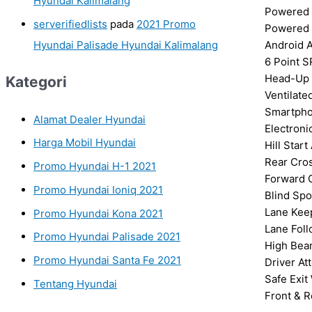
Hyundai Kalimalang
Powered 
serverifiedlists
pada
2021 Promo
Powered 
Hyundai Palisade Hyundai Kalimalang
Android A
6 Point S
Head-Up 
Kategori
Ventilate
Smartpho
Alamat Dealer Hyundai
Electroni
Harga Mobil Hyundai
Hill Star
Rear Cros
Promo Hyundai H-1 2021
Forward C
Promo Hyundai Ioniq 2021
Blind Spo
Lane Keep
Promo Hyundai Kona 2021
Lane Foll
Promo Hyundai Palisade 2021
High Bea
Promo Hyundai Santa Fe 2021
Driver At
Safe Exit
Tentang Hyundai
Front & R