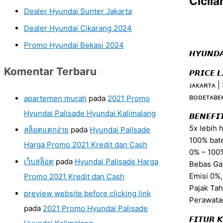
Cicil
Dealer Hyundai Sunter Jakarta
Dealer Hyundai Cikarang 2024
Promo Hyundai Bekasi 2024
𝙃𝙔𝙐𝙉𝘿𝘼
Komentar Terbaru
𝙋𝙍𝙄𝘾𝙀 𝙇
ᴊᴀᴋᴀʀᴛᴀ |
ʙᴏᴅᴇᴛᴀʙᴇᴋ
apartemen murah
pada
2021 Promo
Hyundai Palisade Hyundai Kalimalang
𝘽𝙀𝙉𝙀𝙁𝙄
5x lebih 
สล็อตแตกง่าย
pada
Hyundai Palisade
100% bat
Harga Promo 2021 Kredit dan Cash
0% – 100%
เว็บสล็อต
pada
Hyundai Palisade Harga
Bebas Gan
Emisi 0%
Promo 2021 Kredit dan Cash
Pajak Ta
preview website before clicking link
Perawatan
pada
2021 Promo Hyundai Palisade
𝙁𝙄𝙏𝙐𝙍 