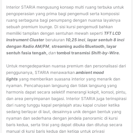
Interior STARIA mengusung konsep multi ruang terbuka untuk
pengoperasian yang prima bagi pengemudi serta komposisi
ruang serbaguna bagi penumpang dengan nuansa layaknya
sebuah premium lounge. Di sisi kursi pengemudi bahkan
memiliki tampilan dengan sentuhan mewah seperti
TFT LCD
Instrument Cluster
berukuran
10,25 inci
,
layar sentuh 8 inci
dengan Radio AM/FM
,
streaming audio Bluetooth, layar
sentuh fasia tengah,
dan
tombol transmisi
Shift-by-Wire.
Untuk mengedepankan nuansa premium dan personalisasi dari
penggunanya, STARIA menawarkan
ambient mood
lights
yang memberikan suasana interior yang menarik dan
nyaman. Pencahayaan langsung dan tidak langsung yang
harmonis dapat secara selektif menerangi kokpit, konsol, pintu,
dan area penyimpanan bagasi. Interior STARIA juga terinspirasi
dari ruang tunggu kapal penjelajah atau kapal cruiser ketika
sedang berlayar di laut, desainnya unik dengan bentuk yang
nyaman dan sederhana dengan jendela panoramic di kursi
baris kedua, serta tirai yang dapat dibuka dan ditutup secara
manual di kursi baris kedua dan ketiga untuk privasi