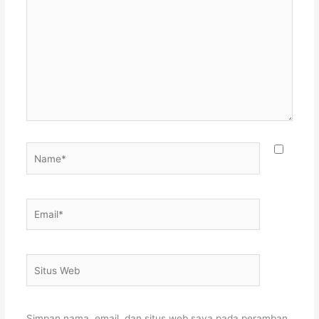
di
sini..
Name*
Email*
Situs
Web
Simpan nama, email, dan situs web saya pada peramban