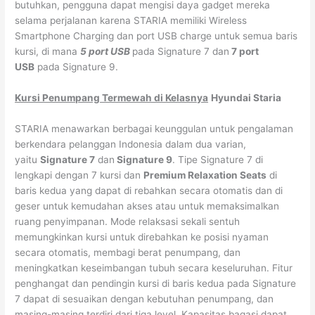
butuhkan, pengguna dapat mengisi daya gadget mereka
selama perjalanan karena STARIA memiliki Wireless
Smartphone Charging dan port USB charge untuk semua baris
kursi, di mana
5 port USB
pada Signature 7 dan
7 port
USB
pada Signature 9.
Kursi Penumpang Termewah di Kelasnya
Hyundai Staria
STARIA menawarkan berbagai keunggulan untuk pengalaman
berkendara pelanggan Indonesia dalam dua varian,
yaitu
Signature 7
dan
Signature 9
. Tipe Signature 7 di
lengkapi dengan 7 kursi dan
Premium Relaxation Seats
di
baris kedua yang dapat di rebahkan secara otomatis dan di
geser untuk kemudahan akses atau untuk memaksimalkan
ruang penyimpanan. Mode relaksasi sekali sentuh
memungkinkan kursi untuk direbahkan ke posisi nyaman
secara otomatis, membagi berat penumpang, dan
meningkatkan keseimbangan tubuh secara keseluruhan. Fitur
penghangat dan pendingin kursi di baris kedua pada Signature
7 dapat di sesuaikan dengan kebutuhan penumpang, dan
masing-masing terdiri dari tiga level. Kapasitas bagasi dapat