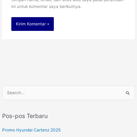
ini untuk komentar saya berikutnya.
C
a
r
Pos-pos Terbaru
i
u
Promo Hyundai Cartenz 2025
n