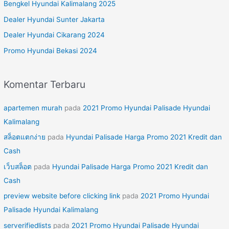
Bengkel Hyundai Kalimalang 2025
t
Dealer Hyundai Sunter Jakarta
u
Dealer Hyundai Cikarang 2024
k
Promo Hyundai Bekasi 2024
:
Komentar Terbaru
apartemen murah
pada
2021 Promo Hyundai Palisade Hyundai
Kalimalang
สล็อตแตกง่าย
pada
Hyundai Palisade Harga Promo 2021 Kredit dan
Cash
เว็บสล็อต
pada
Hyundai Palisade Harga Promo 2021 Kredit dan
Cash
preview website before clicking link
pada
2021 Promo Hyundai
Palisade Hyundai Kalimalang
serverifiedlists
pada
2021 Promo Hyundai Palisade Hyundai