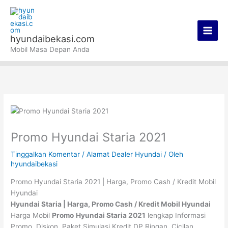
Lewati
Main
ke
Men
konten
hyundaibekasi.com
Mobil Masa Depan Anda
Promo Hyundai Staria 2021
Tinggalkan Komentar
/
Alamat Dealer Hyundai
/ Oleh
hyundaibekasi
Promo Hyundai Staria 2021 | Harga, Promo Cash / Kredit Mobil
Hyundai
Hyundai Staria | Harga, Promo Cash / Kredit Mobil Hyundai
Harga Mobil
Promo
Hyundai Staria 2021
lengkap Informasi
Promo, Diskon, Paket Simulasi Kredit DP Ringan, Cicilan