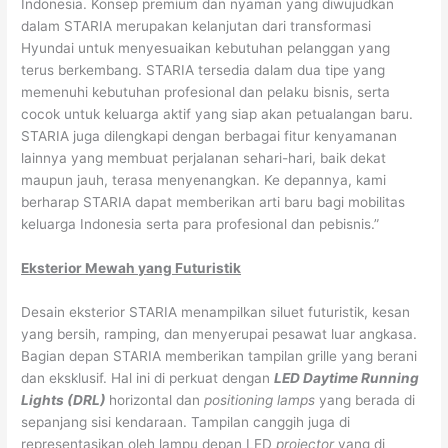
Indonesia. Konsep premium dan nyaman yang diwujudkan
dalam STARIA merupakan kelanjutan dari transformasi
Hyundai untuk menyesuaikan kebutuhan pelanggan yang
terus berkembang. STARIA tersedia dalam dua tipe yang
memenuhi kebutuhan profesional dan pelaku bisnis, serta
cocok untuk keluarga aktif yang siap akan petualangan baru.
STARIA juga dilengkapi dengan berbagai fitur kenyamanan
lainnya yang membuat perjalanan sehari-hari, baik dekat
maupun jauh, terasa menyenangkan. Ke depannya, kami
berharap STARIA dapat memberikan arti baru bagi mobilitas
keluarga Indonesia serta para profesional dan pebisnis.”
Eksterior Mewah yang Futuristik
Desain eksterior STARIA menampilkan siluet futuristik, kesan
yang bersih, ramping, dan menyerupai pesawat luar angkasa.
Bagian depan STARIA memberikan tampilan grille yang berani
dan eksklusif. Hal ini di perkuat dengan
LED Daytime Running
Lights (DRL)
horizontal dan
positioning lamps
yang berada di
sepanjang sisi kendaraan. Tampilan canggih juga di
representasikan oleh lampu depan LED
projector
yang di