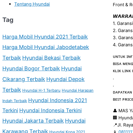
Tentang Hyundai
Front & R
𝙒𝘼𝙍𝙍𝘼𝙉
Tag
1. Garans
2. Garans
Harga Mobil Hyundai 2021 Terbaik
3. Garan
4. Garans
Harga Mobil Hyundai Jabodetabek
ᴜɴᴛᴜᴋ ɪɴғ
Terbaik
Hyundai Bekasi Terbaik
ʙɪsᴀ ᴍᴇɴɢ
Hyundai Bogor Terbaik
Hyundai
ᴋʟɪᴋ ʟɪɴᴋ
.
Cikarang Terbaik
Hyundai Depok
.
Terbaik
Hyundai H-1 Terbaru
Hyundai Harapan
ᴅᴀᴘᴀᴛᴋᴀɴ
ʙᴇꜱᴛ ᴘʀɪᴄ
Hyundai Indonesia 2021
Indah Terbaik
Terkini
Hyundai Indonesia Terkini
👤 MAS 
🏢 Hyunda
Hyundai Jakarta Terbaik
Hyundai
📍Jl. Ray
Karawang Terbaik
📱
08111
Hyundai Kona 2021