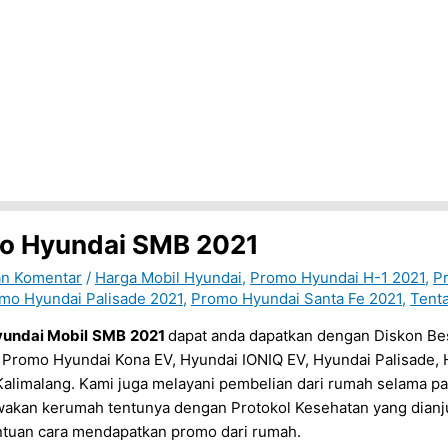
o Hyundai SMB 2021
an Komentar
/
Harga Mobil Hyundai
,
Promo Hyundai H-1 2021
,
P
mo Hyundai Palisade 2021
,
Promo Hyundai Santa Fe 2021
,
Tent
undai Mobil
SMB
2021
dapat anda dapatkan dengan Diskon Be
Promo Hyundai Kona EV, Hyundai IONIQ EV, Hyundai Palisade, 
alimalang. Kami juga melayani pembelian dari rumah selama pa
akan kerumah tentunya dengan Protokol Kesehatan yang dianju
ntuan cara mendapatkan promo dari rumah.