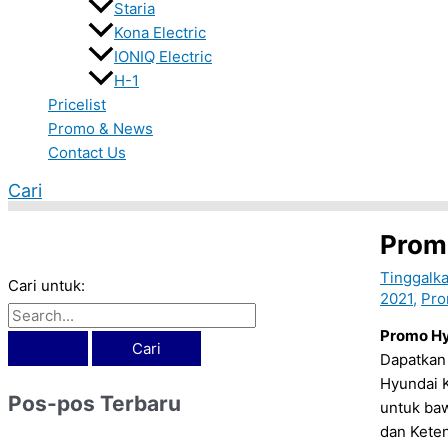
Staria
Kona Electric
IONIQ Electric
H-1
Pricelist
Promo & News
Contact Us
Cari
Prom
Tinggalk
Cari untuk:
2021
,
Pro
Promo Hy
Dapatkan 
Hyundai K
Pos-pos Terbaru
untuk baw
dan Kete