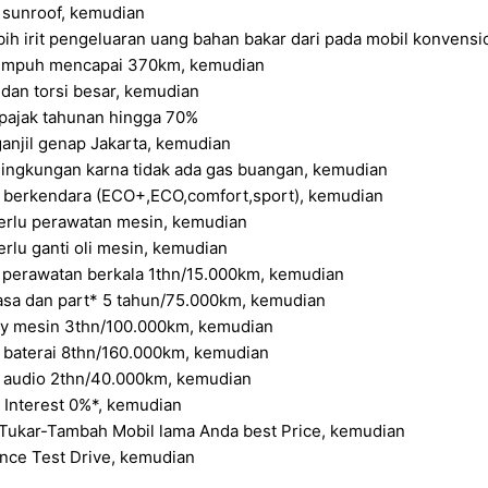
 sunroof, kemudian
ih irit pengeluaran uang bahan bakar dari pada mobil konvensi
empuh mencapai 370km, kemudian
dan torsi besar, kemudian
pajak tahunan hingga 70%
anjil genap Jakarta, kemudian
ingkungan karna tidak ada gas buangan, kemudian
berkendara (ECO+,ECO,comfort,sport), kemudian
erlu perawatan mesin, kemudian
rlu ganti oli mesin, kemudian
 perawatan berkala 1thn/15.000km, kemudian
asa dan part* 5 tahun/75.000km, kemudian
y mesin 3thn/100.000km, kemudian
 baterai 8thn/160.000km, kemudian
 audio 2thn/40.000km, kemudian
 Interest 0%*, kemudian
Tukar-Tambah Mobil lama Anda best Price, kemudian
nce Test Drive, kemudian