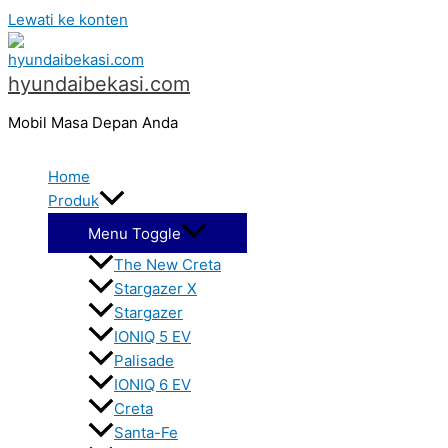
Lewati ke konten
hyundaibekasi.com
Mobil Masa Depan Anda
Home
Produk
Menu Toggle
The New Creta
Stargazer X
Stargazer
IONIQ 5 EV
Palisade
IONIQ 6 EV
Creta
Santa-Fe