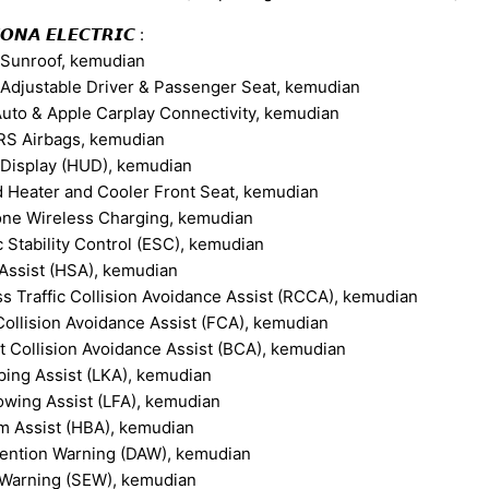
𝙊𝙉𝘼 𝙀𝙇𝙀𝘾𝙏𝙍𝙄𝘾 :
Sunroof, kemudian
Adjustable Driver & Passenger Seat, kemudian
uto & Apple Carplay Connectivity, kemudian
RS Airbags, kemudian
Display (HUD), kemudian
d Heater and Cooler Front Seat, kemudian
ne Wireless Charging, kemudian
c Stability Control (ESC), kemudian
t Assist (HSA), kemudian
s Traffic Collision Avoidance Assist (RCCA), kemudian
ollision Avoidance Assist (FCA), kemudian
t Collision Avoidance Assist (BCA), kemudian
ing Assist (LKA), kemudian
owing Assist (LFA), kemudian
m Assist (HBA), kemudian
tention Warning (DAW), kemudian
 Warning (SEW), kemudian