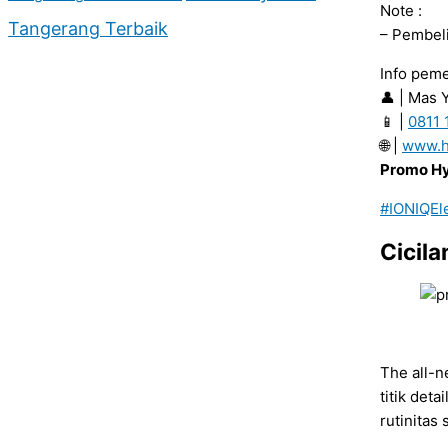
Note :
Tangerang Terbaik
– Pembeli
Info peme
👤 | Mas 
📱 |
0811 
🌐 |
www.h
Promo Hy
#IONIQEle
Cicila
The all-n
titik det
rutinitas