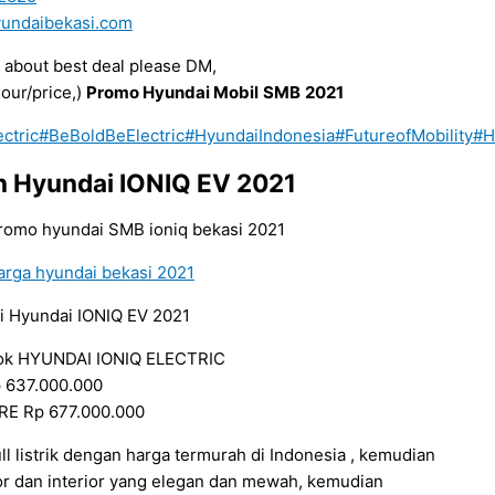
undaibekasi.com
 about best deal please DM,
lour/price,)
Promo Hyundai Mobil
SMB
2021
ctric
#BeBoldBeElectric
#HyundaiIndonesia
#FutureofMobility
#H
an Hyundai IONIQ EV 2021
ni Hyundai IONIQ EV 2021
ok HYUNDAI IONIQ ELECTRIC
 637.000.000
E Rp 677.000.000
ll listrik dengan harga termurah di Indonesia , kemudian
r dan interior yang elegan dan mewah, kemudian