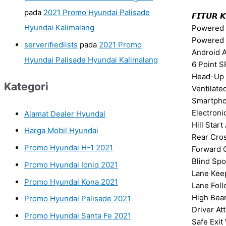
pada
2021 Promo Hyundai Palisade
𝙁𝙄𝙏𝙐𝙍 
Hyundai Kalimalang
Powered 
Powered 
serverifiedlists
pada
2021 Promo
Android A
Hyundai Palisade Hyundai Kalimalang
6 Point S
Head-Up 
Kategori
Ventilate
Smartpho
Electroni
Alamat Dealer Hyundai
Hill Star
Harga Mobil Hyundai
Rear Cros
Promo Hyundai H-1 2021
Forward C
Blind Spo
Promo Hyundai Ioniq 2021
Lane Keep
Promo Hyundai Kona 2021
Lane Foll
High Bea
Promo Hyundai Palisade 2021
Driver At
Promo Hyundai Santa Fe 2021
Safe Exit