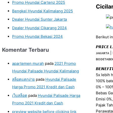
Promo Hyundai Cartenz 2025
Cicil
Bengkel Hyundai Kalimalang 2025
Dealer Hyundai Sunter Jakarta
Dealer Hyundai Cikarang 2024
Promo Hyundai Bekasi 2024
Berikut ini
𝙋𝙍𝙄𝘾𝙀 𝙇
Komentar Terbaru
ᴊᴀᴋᴀʀᴛᴀ |
ʙᴏᴅᴇᴛᴀʙᴇᴋ
apartemen murah
pada
2021 Promo
𝘽𝙀𝙉𝙀𝙁𝙄
Hyundai Palisade Hyundai Kalimalang
5x lebih 
สล็อตแตกง่าย
pada
Hyundai Palisade
100% bat
0% – 100%
Harga Promo 2021 Kredit dan Cash
Bebas Gan
เว็บสล็อต
pada
Hyundai Palisade Harga
Emisi 0%
Promo 2021 Kredit dan Cash
Pajak Ta
Perawatan
preview website before clicking link