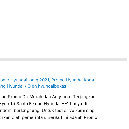
romo Hyundai Ioniq 2021
,
Promo Hyundai Kona
ang Hyundai
/ Oleh
hyundaibekasi
sar, Promo Dp Murah dan Angsuran Terjangkau.
Hyundai Santa Fe dan Hyundai H-1 hanya di
ndemi berlangsung. Untuk test drive kami siap
rkan oleh pemerintah. Berikut ini adalah Promo