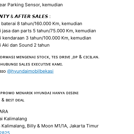
ear Parking Sensor, kemudian
𝙏𝙔 & 𝘼𝙁𝙏𝙀𝙍 𝙎𝘼𝙇𝙀𝙎 :
i baterai 8 tahun/160.000 Km, kemudian
i jasa dan parts 5 tahun/75.000 Km, kemudian
si kendaraan 3 tahun/100.000 Km, kemudian
i Aki dan Sound 2 tahun
ᴏʀᴍᴀsɪ ᴍᴇɴɢᴇɴᴀɪ sᴛᴏᴄᴋ, ᴛᴇs ᴅʀɪᴠᴇ ,ᴅᴘ & ᴄɪᴄɪʟᴀɴ.
ʜᴜʙᴜɴɢɪ sᴀʟᴇs ᴇxᴇᴄᴜᴛɪᴠᴇ ᴋᴀᴍɪ.
 ʙɪᴏ
@hyundaimobilbekasi
 ᴘʀᴏᴍᴏ ᴍᴇɴᴀʀɪᴋ ʜʏᴜɴᴅᴀɪ ʜᴀɴʏᴀ ᴅɪsɪɴɪ
ᴇ & ʙᴇꜱᴛ ᴅᴇᴀʟ
YARA
i Kalimalang
a Kalimalang, Billy & Moon M1/1A, Jakarta Timur
12825