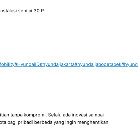
nstalasi senilai 30jt*
obility
#HyundaiID
#hyundaijakarta
#hyundaijabodetabek
#hyund
tian tanpa kompromi. Selalu ada inovasi sampai
cipta bagi pribadi berbeda yang ingin menghentikan