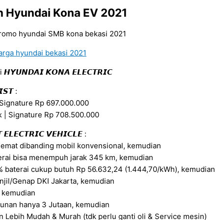
an Hyundai Kona EV 2021
 𝙃𝙔𝙐𝙉𝘿𝘼𝙄 𝙆𝙊𝙉𝘼 𝙀𝙇𝙀𝘾𝙏𝙍𝙄𝘾
𝙄𝙎𝙏 :
 Signature Rp 697.000.000
 | Signature Rp 708.500.000
 𝙀𝙇𝙀𝘾𝙏𝙍𝙄𝘾 𝙑𝙀𝙃𝙄𝘾𝙇𝙀 :
hemat dibanding mobil konvensional, kemudian
erai bisa menempuh jarak 345 km, kemudian
 baterai cukup butuh Rp 56.632,24 (1.444,70/kWh), kemudian
jil/Genap DKI Jakarta, kemudian
, kemudian
hunan hanya 3 Jutaan, kemudian
 Lebih Mudah & Murah (tdk perlu ganti oli & Service mesin)