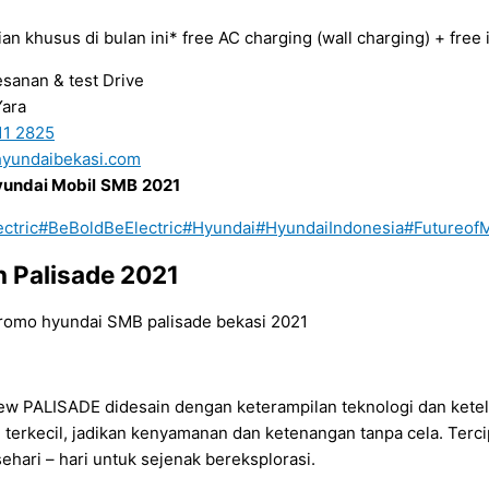
an khusus di bulan ini* free AC charging (wall charging) + free i
sanan & test Drive
Yara
11 2825
yundaibekasi.com
undai Mobil
SMB
2021
ctric
#BeBoldBeElectric
#Hyundai
#HyundaiIndonesia
#FutureofM
n Palisade 2021
ew PALISADE didesain dengan keterampilan teknologi dan keteli
ail terkecil, jadikan kenyamanan dan ketenangan tanpa cela. Ter
 sehari – hari untuk sejenak bereksplorasi.