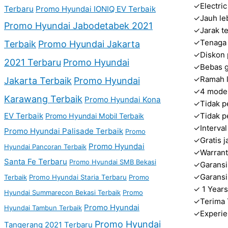
✓Electric
Terbaru
Promo Hyundai IONIQ EV Terbaik
✓Jauh leb
Promo Hyundai Jabodetabek 2021
✓Jarak t
✓Tenaga 
Terbaik
Promo Hyundai Jakarta
✓Diskon 
2021 Terbaru
Promo Hyundai
✓Bebas g
✓Ramah l
Jakarta Terbaik
Promo Hyundai
✓4 mode 
Karawang Terbaik
Promo Hyundai Kona
✓Tidak p
EV Terbaik
✓Tidak pe
Promo Hyundai Mobil Terbaik
✓Interval
Promo Hyundai Palisade Terbaik
Promo
✓Gratis j
Promo Hyundai
Hyundai Pancoran Terbaik
✓Warrant
Santa Fe Terbaru
Promo Hyundai SMB Bekasi
✓Garansi
✓Garansi
Terbaik
Promo Hyundai Staria Terbaru
Promo
✓ 1 Years
Hyundai Summarecon Bekasi Terbaik
Promo
✓Terima 
Promo Hyundai
Hyundai Tambun Terbaik
✓Experie
Promo Hyundai
Tangerang 2021 Terbaru