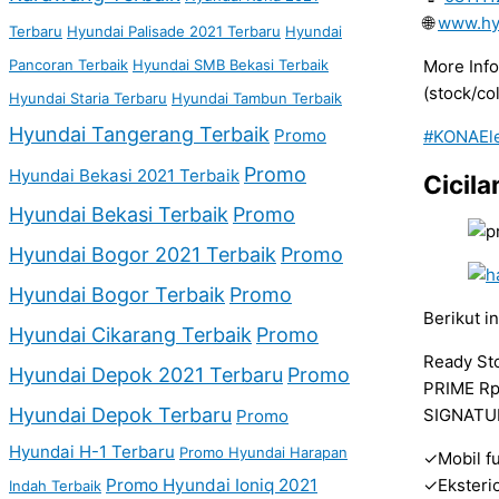
🌐
www.hy
Terbaru
Hyundai Palisade 2021 Terbaru
Hyundai
Pancoran Terbaik
Hyundai SMB Bekasi Terbaik
More Info
(stock/co
Hyundai Staria Terbaru
Hyundai Tambun Terbaik
Hyundai Tangerang Terbaik
Promo
#KONAEle
Promo
Hyundai Bekasi 2021 Terbaik
Cicil
Hyundai Bekasi Terbaik
Promo
Hyundai Bogor 2021 Terbaik
Promo
Hyundai Bogor Terbaik
Promo
Berikut i
Hyundai Cikarang Terbaik
Promo
Ready St
Hyundai Depok 2021 Terbaru
Promo
PRIME Rp
Hyundai Depok Terbaru
SIGNATUR
Promo
Hyundai H-1 Terbaru
Promo Hyundai Harapan
✓Mobil fu
Promo Hyundai Ioniq 2021
✓Eksterio
Indah Terbaik