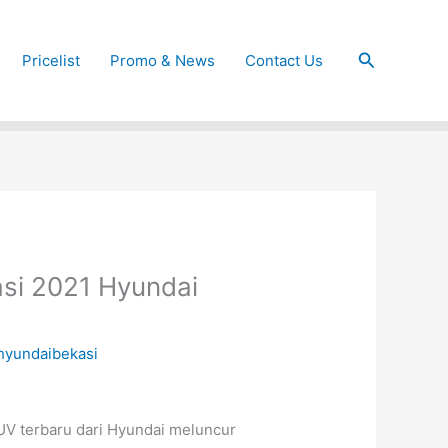
Cari
Pricelist
Promo & News
Contact Us
si 2021 Hyundai
hyundaibekasi
UV terbaru dari Hyundai meluncur