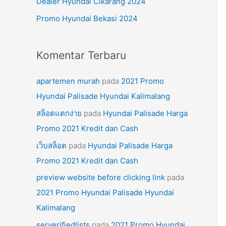
Dealer Hyundai Cikarang 2024
k
Promo Hyundai Bekasi 2024
:
Komentar Terbaru
apartemen murah
pada
2021 Promo
Hyundai Palisade Hyundai Kalimalang
สล็อตแตกง่าย
pada
Hyundai Palisade Harga
Promo 2021 Kredit dan Cash
เว็บสล็อต
pada
Hyundai Palisade Harga
Promo 2021 Kredit dan Cash
preview website before clicking link
pada
2021 Promo Hyundai Palisade Hyundai
Kalimalang
serverifiedlists
pada
2021 Promo Hyundai