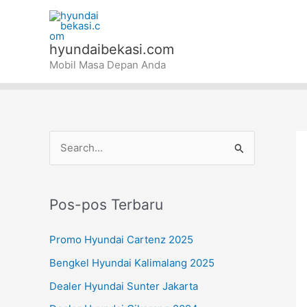
Lewati
ke
konten
hyundaibekasi.com
Mobil Masa Depan Anda
C
a
r
Pos-pos Terbaru
i
u
Promo Hyundai Cartenz 2025
n
Bengkel Hyundai Kalimalang 2025
t
Dealer Hyundai Sunter Jakarta
u