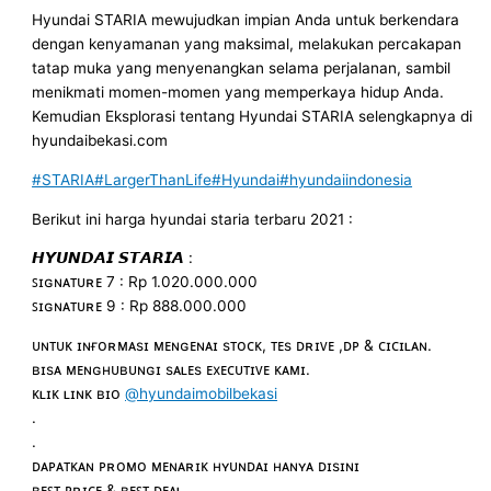
Hyundai STARIA mewujudkan impian Anda untuk berkendara
dengan kenyamanan yang maksimal, melakukan percakapan
tatap muka yang menyenangkan selama perjalanan, sambil
menikmati momen-momen yang memperkaya hidup Anda.
Kemudian Eksplorasi tentang Hyundai STARIA selengkapnya di
hyundaibekasi.com
#STARIA
#LargerThanLife
#Hyundai
#hyundaiindonesia
Berikut ini harga hyundai staria terbaru 2021 :
𝙃𝙔𝙐𝙉𝘿𝘼𝙄 𝙎𝙏𝘼𝙍𝙄𝘼 :
ꜱɪɢɴᴀᴛᴜʀᴇ 7 : Rp 1.020.000.000
ꜱɪɢɴᴀᴛᴜʀᴇ 9 : Rp 888.000.000
ᴜɴᴛᴜᴋ ɪɴғᴏʀᴍᴀsɪ ᴍᴇɴɢᴇɴᴀɪ sᴛᴏᴄᴋ, ᴛᴇs ᴅʀɪᴠᴇ ,ᴅᴘ & ᴄɪᴄɪʟᴀɴ.
ʙɪsᴀ ᴍᴇɴɢʜᴜʙᴜɴɢɪ sᴀʟᴇs ᴇxᴇᴄᴜᴛɪᴠᴇ ᴋᴀᴍɪ.
ᴋʟɪᴋ ʟɪɴᴋ ʙɪᴏ
@hyundaimobilbekasi
.
.
ᴅᴀᴘᴀᴛᴋᴀɴ ᴘʀᴏᴍᴏ ᴍᴇɴᴀʀɪᴋ ʜʏᴜɴᴅᴀɪ ʜᴀɴʏᴀ ᴅɪsɪɴɪ
ʙᴇꜱᴛ ᴘʀɪᴄᴇ & ʙᴇꜱᴛ ᴅᴇᴀʟ