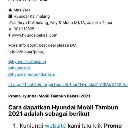
👤 Mas Yara
🏢 Hyundai Kalimalang
📍Jl. Raya Kalimalang, Billy & Moon M1/1A, Jakarta Timur
📱 0811112825
🌐 www.hyundaibekasi.com
More Info about best deal please DM,
(stock/colour/price,)
@hyundaikalimalang
@hyundaiid
@hyundaimotorindonesia
#LargerThanLife
#LargerThanLifeTour
#HyundaiSTARIA
#STARIA
#
Promo
Hyundai Mobil
Tambun
Bekasi 2021
Cara dapatkan
Hyundai Mobil
Tambun
2021
adalah sebagai berikut
Kunjungi
website
kami lalu klik
Promo