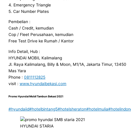
4. Emergency Triangle
5. Car Number Plates
Pembelian :
Cash / Credit, kemudian
Cop / Fleet Perusahaan, kemudian
Free Test Drive ke Rumah / Kantor
Info Detail, Hub :
HYUNDAI MOBIL Kalimalang
Jl. Raya Kalimalang, Billy & Moon, M1/1A, Jakarta Timur, 13450
Mas Yara
Phone :
0811112825
visit :
www.hyundaibekasi.com
Promo Hyundai Mobil
Tambun
Bekasi 2021
#hyundaiid
#hotelbintang5
#hotelsheraton
#hotelmulia
#hotelindon
HYUNDAI STARIA