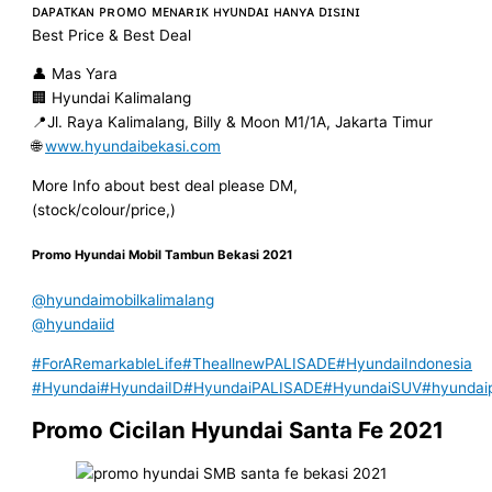
ᴅᴀᴘᴀᴛᴋᴀɴ ᴘʀᴏᴍᴏ ᴍᴇɴᴀʀɪᴋ ʜʏᴜɴᴅᴀɪ ʜᴀɴʏᴀ ᴅɪsɪɴɪ
Best Price & Best Deal
👤 Mas Yara
🏢 Hyundai Kalimalang
📍Jl. Raya Kalimalang, Billy & Moon M1/1A, Jakarta Timur
🌐
www.hyundaibekasi.com
More Info about best deal please DM,
(stock/colour/price,)
Promo Hyundai Mobil
Tambun
Bekasi
2021
@hyundaimobilkalimalang
@hyundaiid
#ForARemarkableLife
#TheallnewPALISADE
#HyundaiIndonesia
#Hyundai
#HyundaiID
#HyundaiPALISADE
#HyundaiSUV
#hyundai
Promo Cicilan Hyundai Santa Fe 2021