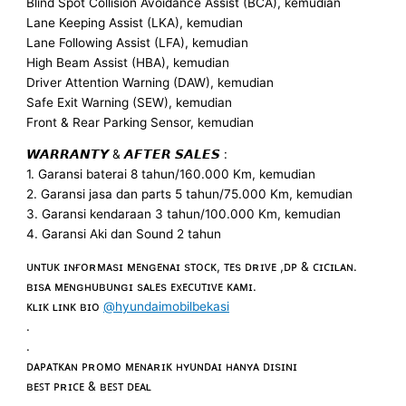
Blind Spot Collision Avoidance Assist (BCA), kemudian
Lane Keeping Assist (LKA), kemudian
Lane Following Assist (LFA), kemudian
High Beam Assist (HBA), kemudian
Driver Attention Warning (DAW), kemudian
Safe Exit Warning (SEW), kemudian
Front & Rear Parking Sensor, kemudian
𝙒𝘼𝙍𝙍𝘼𝙉𝙏𝙔 & 𝘼𝙁𝙏𝙀𝙍 𝙎𝘼𝙇𝙀𝙎 :
1. Garansi baterai 8 tahun/160.000 Km, kemudian
2. Garansi jasa dan parts 5 tahun/75.000 Km, kemudian
3. Garansi kendaraan 3 tahun/100.000 Km, kemudian
4. Garansi Aki dan Sound 2 tahun
ᴜɴᴛᴜᴋ ɪɴғᴏʀᴍᴀsɪ ᴍᴇɴɢᴇɴᴀɪ sᴛᴏᴄᴋ, ᴛᴇs ᴅʀɪᴠᴇ ,ᴅᴘ & ᴄɪᴄɪʟᴀɴ.
ʙɪsᴀ ᴍᴇɴɢʜᴜʙᴜɴɢɪ sᴀʟᴇs ᴇxᴇᴄᴜᴛɪᴠᴇ ᴋᴀᴍɪ.
ᴋʟɪᴋ ʟɪɴᴋ ʙɪᴏ
@hyundaimobilbekasi
.
.
ᴅᴀᴘᴀᴛᴋᴀɴ ᴘʀᴏᴍᴏ ᴍᴇɴᴀʀɪᴋ ʜʏᴜɴᴅᴀɪ ʜᴀɴʏᴀ ᴅɪsɪɴɪ
ʙᴇꜱᴛ ᴘʀɪᴄᴇ & ʙᴇꜱᴛ ᴅᴇᴀʟ