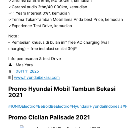
✓Garansi baterai 8thn/160.000km, kemudian
✓Garansi audio 2thn/40.000km, kemudian
✓ 1 Years Interest 0%*, kemudian
✓Terima Tukar-Tambah Mobil lama Anda best Price, kemudian
✓Experience Test Drive, kemudian
Note :
– Pembelian khusus di bulan ini* free AC charging (wall
charging) + free instalasi senilai 30jt*
Info pemesanan & test Drive
👤 | Mas Yara
📱 |
0811 11 2825
🌐 |
www.hyundaibekasi.com
Promo Hyundai Mobil
Tambun
Bekasi
2021
#IONIQElectric
#BeBoldBeElectric
#Hyundai
#HyundaiIndonesia
#F
Promo Cicilan Palisade 2021