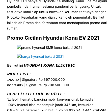
Hyundai H-1 hanya di Hyundai Kalimalang. Kami juga melayani
pembelian dari rumah selama pandemi berlangsung. Untuk
test drive kami siap untuk bawakan kerumah tentunya dengan
Protokol Kesehatan yang dianjurkan oleh pemerintah. Berikut
ini adalah Promo dan Ketentuan cara mendapatkan promo dari
rumah.
Promo Cicilan Hyundai Kona EV 2021
Berikut ini 𝙃𝙔𝙐𝙉𝘿𝘼𝙄 𝙆𝙊𝙉𝘼 𝙀𝙇𝙀𝘾𝙏𝙍𝙄𝘾
𝙋𝙍𝙄𝘾𝙀 𝙇𝙄𝙎𝙏 :
ᴊᴀᴋᴀʀᴛᴀ | Signature Rp 697.000.000
ʙᴏᴅᴇᴛᴀʙᴇᴋ | Signature Rp 708.500.000
𝘽𝙀𝙉𝙀𝙁𝙄𝙏 𝙀𝙇𝙀𝘾𝙏𝙍𝙄𝘾 𝙑𝙀𝙃𝙄𝘾𝙇𝙀 :
5x lebih hemat dibanding mobil konvensional, kemudian
100% baterai bisa menempuh jarak 345 km, kemudian
0% – 100% baterai cukup butuh Rp 56.632,24 (1.444,70/kWh),