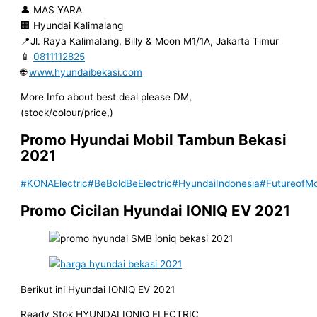
👤 MAS YARA
🏢 Hyundai Kalimalang
📍Jl. Raya Kalimalang, Billy & Moon M1/1A, Jakarta Timur
📱
0811112825
🌐
www.hyundaibekasi.com
More Info about best deal please DM,
(stock/colour/price,)
Promo Hyundai Mobil
Tambun
Bekasi
2021
#KONAElectric
#BeBoldBeElectric
#HyundaiIndonesia
#FutureofMob
Promo Cicilan Hyundai IONIQ EV 2021
Berikut ini Hyundai IONIQ EV 2021
Ready Stok HYUNDAI IONIQ ELECTRIC