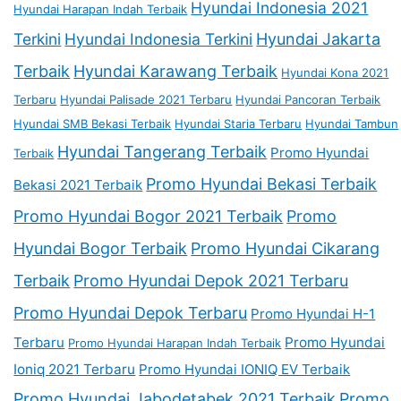
Hyundai Indonesia 2021
Hyundai Harapan Indah Terbaik
Terkini
Hyundai Indonesia Terkini
Hyundai Jakarta
Terbaik
Hyundai Karawang Terbaik
Hyundai Kona 2021
Terbaru
Hyundai Palisade 2021 Terbaru
Hyundai Pancoran Terbaik
Hyundai SMB Bekasi Terbaik
Hyundai Staria Terbaru
Hyundai Tambun
Hyundai Tangerang Terbaik
Promo Hyundai
Terbaik
Promo Hyundai Bekasi Terbaik
Bekasi 2021 Terbaik
Promo Hyundai Bogor 2021 Terbaik
Promo
Hyundai Bogor Terbaik
Promo Hyundai Cikarang
Terbaik
Promo Hyundai Depok 2021 Terbaru
Promo Hyundai Depok Terbaru
Promo Hyundai H-1
Terbaru
Promo Hyundai
Promo Hyundai Harapan Indah Terbaik
Ioniq 2021 Terbaru
Promo Hyundai IONIQ EV Terbaik
Promo Hyundai Jabodetabek 2021 Terbaik
Promo