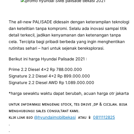
The all-new PALISADE didesain dengan keterampilan teknologi
dan ketelitian tanpa kompromi. Selalu ada inovasi sampai titik
detail terkecil, jadikan kenyamanan dan ketenangan tanpa
cela. Tercipta bagi pribadi berbeda yang ingin menghentikan
rutinitas sehari – hari untuk sejenak bereksplorasi.
Berikut ini harga Hyundai Palisade 2021 :
Prime 2.2 Diesel 4×2 Rp 788.000.000
Signature 2.2 Diesel 4×2 Rp 899.000.000
Signature 2.2 Diesel AWD Rp 1.089.000.000
*harga sewaktu waktu dapat berubah, acuan harga otr jakarta
ᴜɴᴛᴜᴋ ɪɴғᴏʀᴍᴀsɪ ᴍᴇɴɢᴇɴᴀɪ sᴛᴏᴄᴋ, ᴛᴇs ᴅʀɪᴠᴇ ,ᴅᴘ & ᴄɪᴄɪʟᴀɴ. ʙɪsᴀ
ᴍᴇɴɢʜᴜʙᴜɴɢɪ sᴀʟᴇs ᴄᴏɴsᴜʟᴛᴀɴᴛ ᴋᴀᴍɪ.
ᴋʟɪᴋ ʟɪɴᴋ ʙɪᴏ
@hyundaimobilbekasi
ᴀᴛᴀᴜ 📱
0811112825
.
.