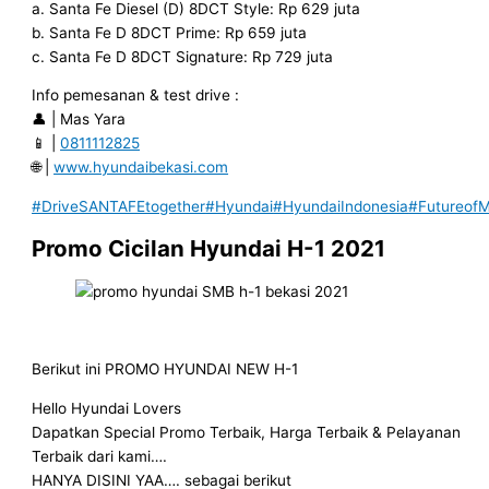
a. Santa Fe Diesel (D) 8DCT Style: Rp 629 juta
b. Santa Fe D 8DCT Prime: Rp 659 juta
c. Santa Fe D 8DCT Signature: Rp 729 juta
Info pemesanan & test drive :
👤 | Mas Yara
📱 |
0811112825
🌐 |
www.hyundaibekasi.com
#DriveSANTAFEtogether
#Hyundai
#HyundaiIndonesia
#FutureofMo
Promo Cicilan Hyundai H-1 2021
Berikut ini PROMO HYUNDAI NEW H-1
Hello Hyundai Lovers
Dapatkan Special Promo Terbaik, Harga Terbaik & Pelayanan
Terbaik dari kami….
HANYA DISINI YAA…. sebagai berikut