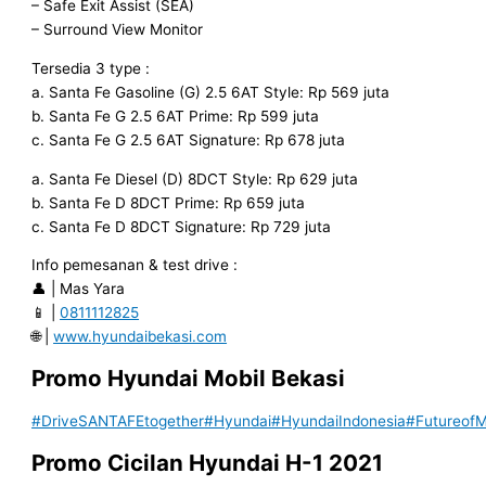
– Safe Exit Assist (SEA)
– Surround View Monitor
Tersedia 3 type :
a. Santa Fe Gasoline (G) 2.5 6AT Style: Rp 569 juta
b. Santa Fe G 2.5 6AT Prime: Rp 599 juta
c. Santa Fe G 2.5 6AT Signature: Rp 678 juta
a. Santa Fe Diesel (D) 8DCT Style: Rp 629 juta
b. Santa Fe D 8DCT Prime: Rp 659 juta
c. Santa Fe D 8DCT Signature: Rp 729 juta
Info pemesanan & test drive :
👤 | Mas Yara
📱 |
0811112825
🌐 |
www.hyundaibekasi.com
Promo Hyundai Mobil
Bekasi
#DriveSANTAFEtogether
#Hyundai
#HyundaiIndonesia
#FutureofMo
Promo Cicilan Hyundai H-1 2021