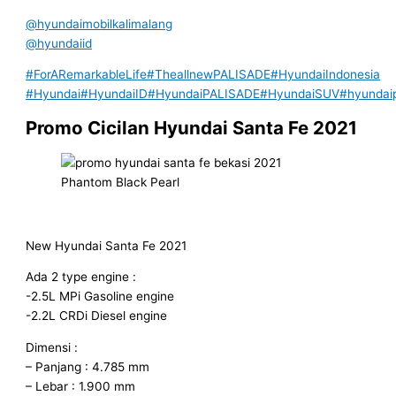
@hyundaimobilkalimalang
@hyundaiid
#ForARemarkableLife
#TheallnewPALISADE
#HyundaiIndonesia
#Hyundai
#HyundaiID
#HyundaiPALISADE
#HyundaiSUV
#hyundai
Promo Cicilan Hyundai Santa Fe 2021
Phantom Black Pearl
New Hyundai Santa Fe 2021
Ada 2 type engine :
-2.5L MPi Gasoline engine
-2.2L CRDi Diesel engine
Dimensi :
– Panjang : 4.785 mm
– Lebar : 1.900 mm