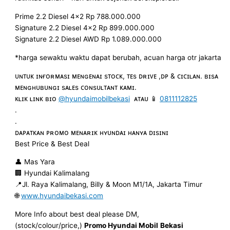
Prime 2.2 Diesel 4×2 Rp 788.000.000
Signature 2.2 Diesel 4×2 Rp 899.000.000
Signature 2.2 Diesel AWD Rp 1.089.000.000
*harga sewaktu waktu dapat berubah, acuan harga otr jakarta
ᴜɴᴛᴜᴋ ɪɴғᴏʀᴍᴀsɪ ᴍᴇɴɢᴇɴᴀɪ sᴛᴏᴄᴋ, ᴛᴇs ᴅʀɪᴠᴇ ,ᴅᴘ & ᴄɪᴄɪʟᴀɴ. ʙɪsᴀ
ᴍᴇɴɢʜᴜʙᴜɴɢɪ sᴀʟᴇs ᴄᴏɴsᴜʟᴛᴀɴᴛ ᴋᴀᴍɪ.
ᴋʟɪᴋ ʟɪɴᴋ ʙɪᴏ
@hyundaimobilbekasi
ᴀᴛᴀᴜ 📱
0811112825
.
.
ᴅᴀᴘᴀᴛᴋᴀɴ ᴘʀᴏᴍᴏ ᴍᴇɴᴀʀɪᴋ ʜʏᴜɴᴅᴀɪ ʜᴀɴʏᴀ ᴅɪsɪɴɪ
Best Price & Best Deal
👤 Mas Yara
🏢 Hyundai Kalimalang
📍Jl. Raya Kalimalang, Billy & Moon M1/1A, Jakarta Timur
🌐
www.hyundaibekasi.com
More Info about best deal please DM,
(stock/colour/price,)
Promo Hyundai Mobil
Bekasi