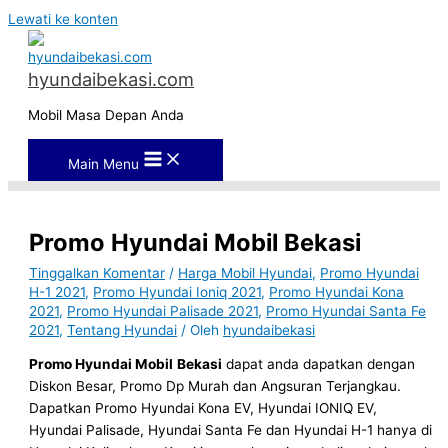
Lewati ke konten
hyundaibekasi.com
Mobil Masa Depan Anda
Main Menu
Promo Hyundai Mobil Bekasi
Tinggalkan Komentar
/
Harga Mobil Hyundai
,
Promo Hyundai
H-1 2021
,
Promo Hyundai Ioniq 2021
,
Promo Hyundai Kona
2021
,
Promo Hyundai Palisade 2021
,
Promo Hyundai Santa Fe
2021
,
Tentang Hyundai
/ Oleh
hyundaibekasi
Promo Hyundai Mobil
Bekasi
dapat anda dapatkan dengan
Diskon Besar, Promo Dp Murah dan Angsuran Terjangkau.
Dapatkan Promo Hyundai Kona EV, Hyundai IONIQ EV,
Hyundai Palisade, Hyundai Santa Fe dan Hyundai H-1 hanya di