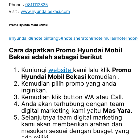
Phone :
0811112825
visit :
www.hyundaibekasi.com
Promo Hyundai Mobil
Bekasi
#hyundaiid
#hotelbintang5
#hotelsheraton
#hotelmulia
#hotelindon
Cara dapatkan
Promo Hyundai Mobil
Bekasi
adalah sebagai berikut
Kunjungi
website
kami lalu klik
Promo
Hyundai Mobil
Bekasi
kemudian .
Kemudian pilih promo yang anda
inginkan.
Kemudian klik button WA atau Call.
Anda akan terhubung dengan team
digital marketing kami yaitu
Mas Yara
.
Selanjutnya team digital marketing
kami akan memberikan arahan dan
masukan sesuai dengan busget yang
ada miliki.