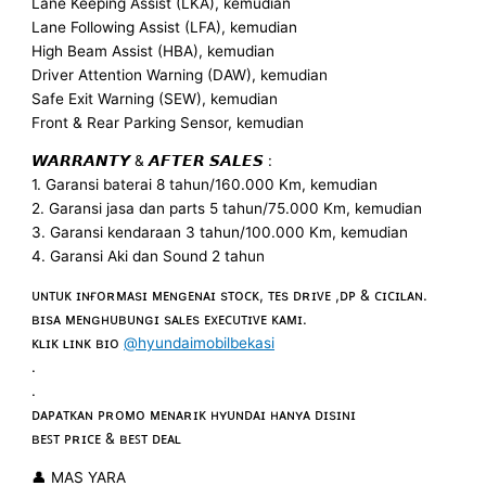
Lane Keeping Assist (LKA), kemudian
Lane Following Assist (LFA), kemudian
High Beam Assist (HBA), kemudian
Driver Attention Warning (DAW), kemudian
Safe Exit Warning (SEW), kemudian
Front & Rear Parking Sensor, kemudian
𝙒𝘼𝙍𝙍𝘼𝙉𝙏𝙔 & 𝘼𝙁𝙏𝙀𝙍 𝙎𝘼𝙇𝙀𝙎 :
1. Garansi baterai 8 tahun/160.000 Km, kemudian
2. Garansi jasa dan parts 5 tahun/75.000 Km, kemudian
3. Garansi kendaraan 3 tahun/100.000 Km, kemudian
4. Garansi Aki dan Sound 2 tahun
ᴜɴᴛᴜᴋ ɪɴғᴏʀᴍᴀsɪ ᴍᴇɴɢᴇɴᴀɪ sᴛᴏᴄᴋ, ᴛᴇs ᴅʀɪᴠᴇ ,ᴅᴘ & ᴄɪᴄɪʟᴀɴ.
ʙɪsᴀ ᴍᴇɴɢʜᴜʙᴜɴɢɪ sᴀʟᴇs ᴇxᴇᴄᴜᴛɪᴠᴇ ᴋᴀᴍɪ.
ᴋʟɪᴋ ʟɪɴᴋ ʙɪᴏ
@hyundaimobilbekasi
.
.
ᴅᴀᴘᴀᴛᴋᴀɴ ᴘʀᴏᴍᴏ ᴍᴇɴᴀʀɪᴋ ʜʏᴜɴᴅᴀɪ ʜᴀɴʏᴀ ᴅɪsɪɴɪ
ʙᴇꜱᴛ ᴘʀɪᴄᴇ & ʙᴇꜱᴛ ᴅᴇᴀʟ
👤 MAS YARA