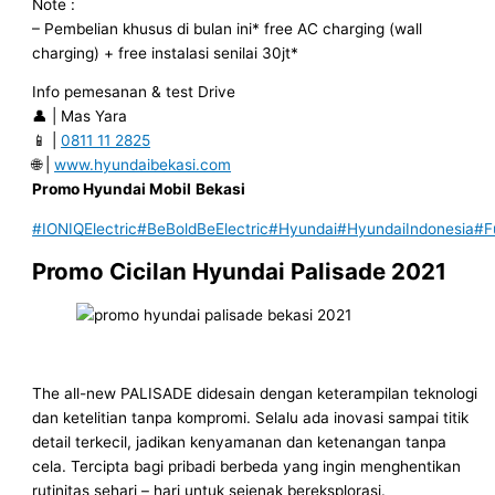
Note :
– Pembelian khusus di bulan ini* free AC charging (wall
charging) + free instalasi senilai 30jt*
Info pemesanan & test Drive
👤 | Mas Yara
📱 |
0811 11 2825
🌐 |
www.hyundaibekasi.com
Promo Hyundai Mobil
Bekasi
#IONIQElectric
#BeBoldBeElectric
#Hyundai
#HyundaiIndonesia
#F
Promo Cicilan Hyundai Palisade 2021
The all-new PALISADE didesain dengan keterampilan teknologi
dan ketelitian tanpa kompromi. Selalu ada inovasi sampai titik
detail terkecil, jadikan kenyamanan dan ketenangan tanpa
cela. Tercipta bagi pribadi berbeda yang ingin menghentikan
rutinitas sehari – hari untuk sejenak bereksplorasi.