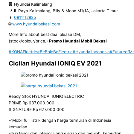
🏢 Hyundai Kalimalang
📍Jl. Raya Kalimalang, Billy & Moon M1/1A, Jakarta Timur
📱
0811112825
🌐
www.hyundaibekasi.com
More Info about best deal please DM,
(stock/colour/price,)
Promo Hyundai Mobil
Bekasi
#KONAElectric
#BeBoldBeElectric
#HyundaiIndonesia
#FutureofMob
Cicilan Hyundai IONIQ EV 2021
Ready Stok HYUNDAI IONIQ ELECTRIC
PRIME Rp 637.000.000
SIGNATURE Rp 677.000.000
✓Mobil full listrik dengan harga termurah di Indonesia ,
kemudian
✓Eksterior dan interior yang elegan dan mewah, kemudian