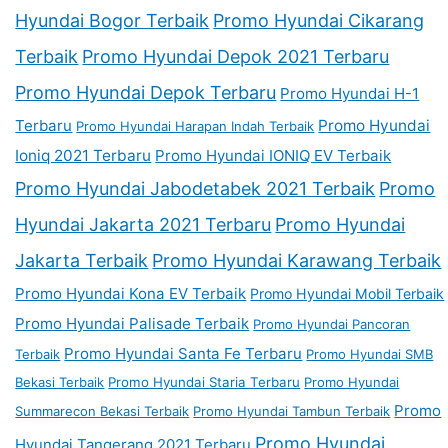
Hyundai Bogor Terbaik
Promo Hyundai Cikarang
Terbaik
Promo Hyundai Depok 2021 Terbaru
Promo Hyundai Depok Terbaru
Promo Hyundai H-1
Terbaru
Promo Hyundai
Promo Hyundai Harapan Indah Terbaik
Ioniq 2021 Terbaru
Promo Hyundai IONIQ EV Terbaik
Promo Hyundai Jabodetabek 2021 Terbaik
Promo
Hyundai Jakarta 2021 Terbaru
Promo Hyundai
Jakarta Terbaik
Promo Hyundai Karawang Terbaik
Promo Hyundai Kona EV Terbaik
Promo Hyundai Mobil Terbaik
Promo Hyundai Palisade Terbaik
Promo Hyundai Pancoran
Promo Hyundai Santa Fe Terbaru
Terbaik
Promo Hyundai SMB
Bekasi Terbaik
Promo Hyundai Staria Terbaru
Promo Hyundai
Promo
Summarecon Bekasi Terbaik
Promo Hyundai Tambun Terbaik
Promo Hyundai
Hyundai Tangerang 2021 Terbaru