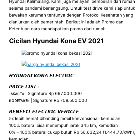
Hyundai Kalimalang. Kami juga melayani pembelian dari rumah
selama pandemi berlangsung. Untuk test drive kami siap untuk
bawakan kerumah tentunya dengan Protokol Kesehatan yang
dianjurkan oleh pemerintah. Berikut ini adalah Promo dan
Ketentuan cara mendapatkan promo dari rumah.
Cicilan Hyundai Kona EV 2021
𝙃𝙔𝙐𝙉𝘿𝘼𝙄 𝙆𝙊𝙉𝘼 𝙀𝙇𝙀𝘾𝙏𝙍𝙄𝘾
𝙋𝙍𝙄𝘾𝙀 𝙇𝙄𝙎𝙏 :
ᴊᴀᴋᴀʀᴛᴀ | Signature Rp 697.000.000
ʙᴏᴅᴇᴛᴀʙᴇᴋ | Signature Rp 708.500.000
𝘽𝙀𝙉𝙀𝙁𝙄𝙏 𝙀𝙇𝙀𝘾𝙏𝙍𝙄𝘾 𝙑𝙀𝙃𝙄𝘾𝙇𝙀 :
5x lebih hemat dibanding mobil konvensional, kemudian
100% baterai bisa menempuh jarak 345 km, kemudian
0% – 100% baterai cukup butuh Rp 56.632,24 (1.444,70/kWh),
kemudian