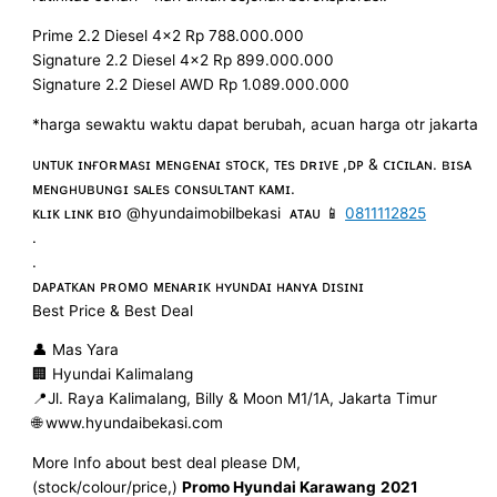
Prime 2.2 Diesel 4×2 Rp 788.000.000
Signature 2.2 Diesel 4×2 Rp 899.000.000
Signature 2.2 Diesel AWD Rp 1.089.000.000
*harga sewaktu waktu dapat berubah, acuan harga otr jakarta
ᴜɴᴛᴜᴋ ɪɴғᴏʀᴍᴀsɪ ᴍᴇɴɢᴇɴᴀɪ sᴛᴏᴄᴋ, ᴛᴇs ᴅʀɪᴠᴇ ,ᴅᴘ & ᴄɪᴄɪʟᴀɴ. ʙɪsᴀ
ᴍᴇɴɢʜᴜʙᴜɴɢɪ sᴀʟᴇs ᴄᴏɴsᴜʟᴛᴀɴᴛ ᴋᴀᴍɪ.
ᴋʟɪᴋ ʟɪɴᴋ ʙɪᴏ @hyundaimobilbekasi ᴀᴛᴀᴜ 📱
0811112825
.
.
ᴅᴀᴘᴀᴛᴋᴀɴ ᴘʀᴏᴍᴏ ᴍᴇɴᴀʀɪᴋ ʜʏᴜɴᴅᴀɪ ʜᴀɴʏᴀ ᴅɪsɪɴɪ
Best Price & Best Deal
👤 Mas Yara
🏢 Hyundai Kalimalang
📍Jl. Raya Kalimalang, Billy & Moon M1/1A, Jakarta Timur
🌐 www.hyundaibekasi.com
More Info about best deal please DM,
(stock/colour/price,)
Promo Hyundai Karawang
2021