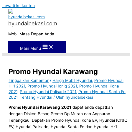
Lewati ke konten
hyundaibekasi.com
Mobil Masa Depan Anda
Main Menu
Promo Hyundai Karawang
Tinggalkan Komentar
/
Harga Mobil Hyundai
,
Promo Hyundai
H-1 2021
,
Promo Hyundai Ioniq 2021
,
Promo Hyundai Kona
2021
,
Promo Hyundai Palisade 2021
,
Promo Hyundai Santa Fe
2021
,
Tentang Hyundai
/ Oleh
hyundaibekasi
Promo Hyundai Karawang
2021
dapat anda dapatkan
dengan Diskon Besar, Promo Dp Murah dan Angsuran
Terjangkau. Dapatkan Promo Hyundai Kona EV, Hyundai IONIQ
EV, Hyundai Palisade, Hyundai Santa Fe dan Hyundai H-1