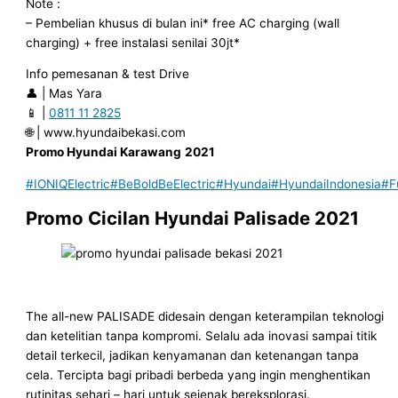
Note :
– Pembelian khusus di bulan ini* free AC charging (wall
charging) + free instalasi senilai 30jt*
Info pemesanan & test Drive
👤 | Mas Yara
📱 |
0811 11 2825
🌐 | www.hyundaibekasi.com
Promo Hyundai Karawang
2021
#IONIQElectric
#BeBoldBeElectric
#Hyundai
#HyundaiIndonesia
#F
Promo Cicilan Hyundai Palisade 2021
The all-new PALISADE didesain dengan keterampilan teknologi
dan ketelitian tanpa kompromi. Selalu ada inovasi sampai titik
detail terkecil, jadikan kenyamanan dan ketenangan tanpa
cela. Tercipta bagi pribadi berbeda yang ingin menghentikan
rutinitas sehari – hari untuk sejenak bereksplorasi.