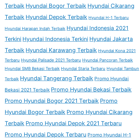
Terbaik
Hyundai Bogor Terbaik
Hyundai Cikarang
Terbaik
Hyundai Depok Terbaik
Hyundai H-1 Terbaru
Hyundai Indonesia 2021
Hyundai Harapan Indah Terbaik
Terkini
Hyundai Indonesia Terkini
Hyundai Jakarta
Terbaik
Hyundai Karawang Terbaik
Hyundai Kona 2021
Terbaru
Hyundai Palisade 2021 Terbaru
Hyundai Pancoran Terbaik
Hyundai SMB Bekasi Terbaik
Hyundai Staria Terbaru
Hyundai Tambun
Hyundai Tangerang Terbaik
Promo Hyundai
Terbaik
Promo Hyundai Bekasi Terbaik
Bekasi 2021 Terbaik
Promo Hyundai Bogor 2021 Terbaik
Promo
Hyundai Bogor Terbaik
Promo Hyundai Cikarang
Terbaik
Promo Hyundai Depok 2021 Terbaru
Promo Hyundai Depok Terbaru
Promo Hyundai H-1