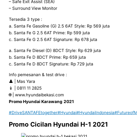
– Safe Exit Assist (SEA)
– Surround View Monitor
Tersedia 3 type :
a. Santa Fe Gasoline (G) 2.5 6AT Style: Rp 569 juta
b. Santa Fe G 2.5 6AT Prime: Rp 599 juta
c. Santa Fe G 2.5 6AT Signature: Rp 678 juta
a. Santa Fe Diesel (D) 8DCT Style: Rp 629 juta
b. Santa Fe D 8DCT Prime: Rp 659 juta
c. Santa Fe D 8DCT Signature: Rp 729 juta
Info pemesanan & test drive :
👤 | Mas Yara
📱 | 0811 11 2825
🌐 | www.hyundaibekasi.com
Promo Hyundai Karawang
2021
#DriveSANTAFEtogether
#Hyundai
#HyundaiIndonesia
#FutureofMo
Promo Cicilan Hyundai H-1 2021