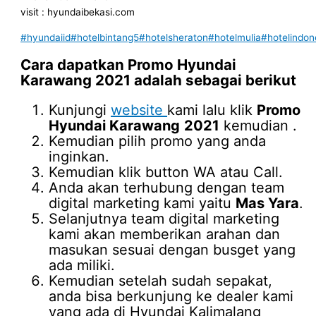
visit : hyundaibekasi.com
#hyundaiid
#hotelbintang5
#hotelsheraton
#hotelmulia
#hotelindon
Cara dapatkan
Promo Hyundai
Karawang
2021
adalah sebagai berikut
Kunjungi
website
kami lalu klik
Promo
Hyundai Karawang
2021
kemudian .
Kemudian pilih promo yang anda
inginkan.
Kemudian klik button WA atau Call.
Anda akan terhubung dengan team
digital marketing kami yaitu
Mas Yara
.
Selanjutnya team digital marketing
kami akan memberikan arahan dan
masukan sesuai dengan busget yang
ada miliki.
Kemudian setelah sudah sepakat,
anda bisa berkunjung ke dealer kami
yang ada di Hyundai Kalimalang