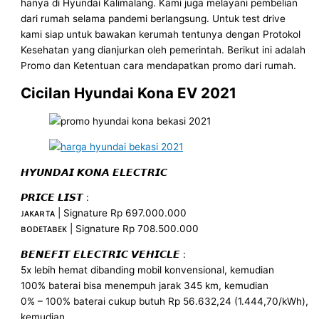
hanya di Hyundai Kalimalang. Kami juga melayani pembelian
dari rumah selama pandemi berlangsung. Untuk test drive
kami siap untuk bawakan kerumah tentunya dengan Protokol
Kesehatan yang dianjurkan oleh pemerintah. Berikut ini adalah
Promo dan Ketentuan cara mendapatkan promo dari rumah.
Cicilan Hyundai Kona EV 2021
𝙃𝙔𝙐𝙉𝘿𝘼𝙄 𝙆𝙊𝙉𝘼 𝙀𝙇𝙀𝘾𝙏𝙍𝙄𝘾
𝙋𝙍𝙄𝘾𝙀 𝙇𝙄𝙎𝙏 :
ᴊᴀᴋᴀʀᴛᴀ | Signature Rp 697.000.000
ʙᴏᴅᴇᴛᴀʙᴇᴋ | Signature Rp 708.500.000
𝘽𝙀𝙉𝙀𝙁𝙄𝙏 𝙀𝙇𝙀𝘾𝙏𝙍𝙄𝘾 𝙑𝙀𝙃𝙄𝘾𝙇𝙀 :
5x lebih hemat dibanding mobil konvensional, kemudian
100% baterai bisa menempuh jarak 345 km, kemudian
0% – 100% baterai cukup butuh Rp 56.632,24 (1.444,70/kWh),
kemudian