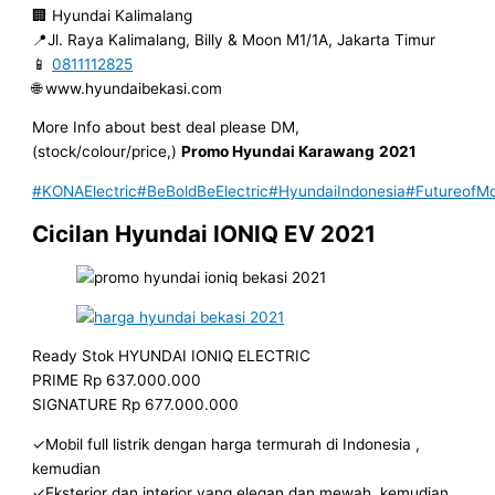
🏢 Hyundai Kalimalang
📍Jl. Raya Kalimalang, Billy & Moon M1/1A, Jakarta Timur
📱
0811112825
🌐 www.hyundaibekasi.com
More Info about best deal please DM,
(stock/colour/price,)
Promo Hyundai Karawang
2021
#KONAElectric
#BeBoldBeElectric
#HyundaiIndonesia
#FutureofMob
Cicilan Hyundai IONIQ EV 2021
Ready Stok HYUNDAI IONIQ ELECTRIC
PRIME Rp 637.000.000
SIGNATURE Rp 677.000.000
✓Mobil full listrik dengan harga termurah di Indonesia ,
kemudian
✓Eksterior dan interior yang elegan dan mewah, kemudian