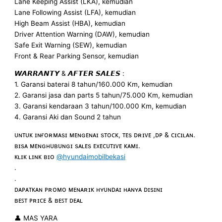
Lane Keeping Assist (LKA), kemudian
Lane Following Assist (LFA), kemudian
High Beam Assist (HBA), kemudian
Driver Attention Warning (DAW), kemudian
Safe Exit Warning (SEW), kemudian
Front & Rear Parking Sensor, kemudian
𝙒𝘼𝙍𝙍𝘼𝙉𝙏𝙔 & 𝘼𝙁𝙏𝙀𝙍 𝙎𝘼𝙇𝙀𝙎 :
1. Garansi baterai 8 tahun/160.000 Km, kemudian
2. Garansi jasa dan parts 5 tahun/75.000 Km, kemudian
3. Garansi kendaraan 3 tahun/100.000 Km, kemudian
4. Garansi Aki dan Sound 2 tahun
ᴜɴᴛᴜᴋ ɪɴғᴏʀᴍᴀsɪ ᴍᴇɴɢᴇɴᴀɪ sᴛᴏᴄᴋ, ᴛᴇs ᴅʀɪᴠᴇ ,ᴅᴘ & ᴄɪᴄɪʟᴀɴ.
ʙɪsᴀ ᴍᴇɴɢʜᴜʙᴜɴɢɪ sᴀʟᴇs ᴇxᴇᴄᴜᴛɪᴠᴇ ᴋᴀᴍɪ.
ᴋʟɪᴋ ʟɪɴᴋ ʙɪᴏ
@hyundaimobilbekasi
.
.
ᴅᴀᴘᴀᴛᴋᴀɴ ᴘʀᴏᴍᴏ ᴍᴇɴᴀʀɪᴋ ʜʏᴜɴᴅᴀɪ ʜᴀɴʏᴀ ᴅɪsɪɴɪ
ʙᴇꜱᴛ ᴘʀɪᴄᴇ & ʙᴇꜱᴛ ᴅᴇᴀʟ
👤 MAS YARA