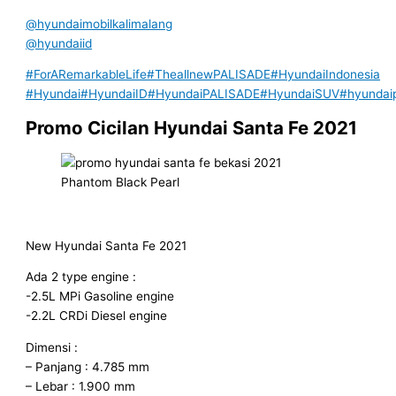
@hyundaimobilkalimalang
@hyundaiid
#ForARemarkableLife
#TheallnewPALISADE
#HyundaiIndonesia
#Hyundai
#HyundaiID
#HyundaiPALISADE
#HyundaiSUV
#hyundai
Promo Cicilan Hyundai Santa Fe 2021
Phantom Black Pearl
New Hyundai Santa Fe 2021
Ada 2 type engine :
-2.5L MPi Gasoline engine
-2.2L CRDi Diesel engine
Dimensi :
– Panjang : 4.785 mm
– Lebar : 1.900 mm