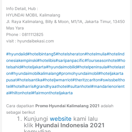
Info Detail, Hub :
HYUNDAI MOBIL Kalimalang
Jl. Raya Kalimalang, Billy & Moon, M1/1A, Jakarta Timur, 13450
Mas Yara
Phone : 0811112825
visit : hyundaibekasi.com
#hyundaiid
#hotelbintang5
#hotelsheraton
#hotelmulia
#hotelind
onesiakempinski
#hotelibis
#saripanpacific
#fourseasonhotel
#ho
telsahid
#hoteljakarta
#hyundaimobilid
#hotelpeninsula
#hotelast
on
#hyundaimobilkalimalang
#promohyundaimobil
#hoteljakarta
pusat
#hotelsantika
#hoteljwmarriot
#theritzcarlton
#swissbeltho
tel
#hotelharris
#grandhyaathotel
#sultanhotel
#mandarienorient
al
#hiltonhotel
#fairmonthoteljakarta
Cara dapatkan
Promo Hyundai Kalimalang 2021
adalah
sebagai berikut
Kunjungi
website
kami lalu
klik
Hyundai Indonesia 2021
kemudian .