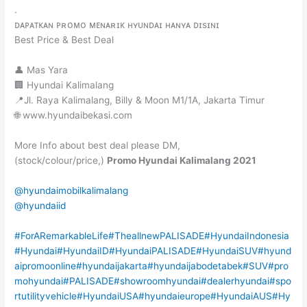
.
ᴅᴀᴘᴀᴛᴋᴀɴ ᴘʀᴏᴍᴏ ᴍᴇɴᴀʀɪᴋ ʜʏᴜɴᴅᴀɪ ʜᴀɴʏᴀ ᴅɪsɪɴɪ
Best Price & Best Deal
👤 Mas Yara
🏢 Hyundai Kalimalang
📍Jl. Raya Kalimalang, Billy & Moon M1/1A, Jakarta Timur
🌐 www.hyundaibekasi.com
More Info about best deal please DM,
(stock/colour/price,)
Promo Hyundai Kalimalang 2021
@hyundaimobilkalimalang
@hyundaiid
#ForARemarkableLife
#TheallnewPALISADE
#HyundaiIndonesia
#Hyundai
#HyundaiID
#HyundaiPALISADE
#HyundaiSUV
#hyund
aipromoonline
#hyundaijakarta
#hyundaijabodetabek
#SUV
#pro
mohyundai
#PALISADE
#showroomhyundai
#dealerhyundai
#spo
rtutilityvehicle
#HyundaiUSA
#hyundaieurope
#HyundaiAUS
#Hy