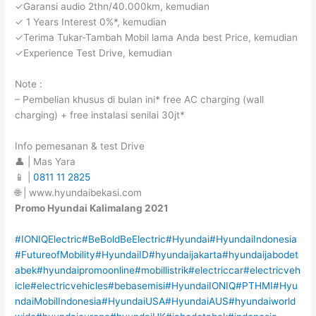
✓Garansi audio 2thn/40.000km, kemudian
✓ 1 Years Interest 0%*, kemudian
✓Terima Tukar-Tambah Mobil lama Anda best Price, kemudian
✓Experience Test Drive, kemudian
Note :
– Pembelian khusus di bulan ini* free AC charging (wall
charging) + free instalasi senilai 30jt*
Info pemesanan & test Drive
👤 | Mas Yara
📱 |
0811 11 2825
🌐 | www.hyundaibekasi.com
Promo Hyundai Kalimalang 2021
#IONIQElectric
#BeBoldBeElectric
#Hyundai
#HyundaiIndonesia
#FutureofMobility
#HyundaiID
#hyundaijakarta
#hyundaijabodet
abek
#hyundaipromoonline
#mobillistrik
#electriccar
#electricveh
icle
#electricvehicles
#bebasemisi
#HyundaiIONIQ
#PTHMI
#Hyu
ndaiMobilIndonesia
#HyundaiUSA
#HyundaiAUS
#hyundaiworld