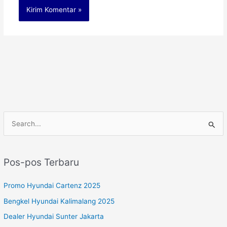
C
a
r
Pos-pos Terbaru
i
u
Promo Hyundai Cartenz 2025
n
Bengkel Hyundai Kalimalang 2025
t
Dealer Hyundai Sunter Jakarta
u