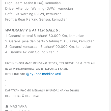
High Beam Assist (HBA), kemudian
Driver Attention Warning (DAW), kemudian
Safe Exit Warning (SEW), kemudian
Front & Rear Parking Sensor, kemudian
𝙒𝘼𝙍𝙍𝘼𝙉𝙏𝙔 & 𝘼𝙁𝙏𝙀𝙍 𝙎𝘼𝙇𝙀𝙎 :
1. Garansi baterai 8 tahun/160.000 Km, kemudian
2. Garansi jasa dan parts 5 tahun/75.000 Km, kemudian
3. Garansi kendaraan 3 tahun/100.000 Km, kemudian
4. Garansi Aki dan Sound 2 tahun
ᴜɴᴛᴜᴋ ɪɴғᴏʀᴍᴀsɪ ᴍᴇɴɢᴇɴᴀɪ sᴛᴏᴄᴋ, ᴛᴇs ᴅʀɪᴠᴇ ,ᴅᴘ & ᴄɪᴄɪʟᴀɴ.
ʙɪsᴀ ᴍᴇɴɢʜᴜʙᴜɴɢɪ sᴀʟᴇs ᴇxᴇᴄᴜᴛɪᴠᴇ ᴋᴀᴍɪ.
ᴋʟɪᴋ ʟɪɴᴋ ʙɪᴏ
@hyundaimobilbekasi
.
.
ᴅᴀᴘᴀᴛᴋᴀɴ ᴘʀᴏᴍᴏ ᴍᴇɴᴀʀɪᴋ ʜʏᴜɴᴅᴀɪ ʜᴀɴʏᴀ ᴅɪsɪɴɪ
ʙᴇꜱᴛ ᴘʀɪᴄᴇ & ʙᴇꜱᴛ ᴅᴇᴀʟ
👤 MAS YARA