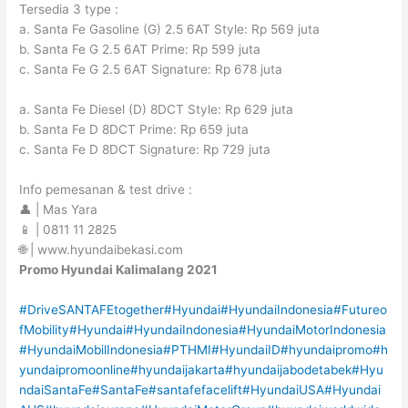
Tersedia 3 type :
a. Santa Fe Gasoline (G) 2.5 6AT Style: Rp 569 juta
b. Santa Fe G 2.5 6AT Prime: Rp 599 juta
c. Santa Fe G 2.5 6AT Signature: Rp 678 juta
a. Santa Fe Diesel (D) 8DCT Style: Rp 629 juta
b. Santa Fe D 8DCT Prime: Rp 659 juta
c. Santa Fe D 8DCT Signature: Rp 729 juta
Info pemesanan & test drive :
👤 | Mas Yara
📱 | 0811 11 2825
🌐 | www.hyundaibekasi.com
Promo Hyundai Kalimalang 2021
#DriveSANTAFEtogether
#Hyundai
#HyundaiIndonesia
#Futureo
fMobility
#Hyundai
#HyundaiIndonesia
#HyundaiMotorIndonesia
#HyundaiMobilIndonesia
#PTHMI
#HyundaiID
#hyundaipromo
#h
yundaipromoonline
#hyundaijakarta
#hyundaijabodetabek
#Hyu
ndaiSantaFe
#SantaFe
#santafefacelift
#HyundaiUSA
#Hyundai