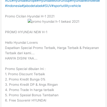
AUS
#hyundaieurope
#HyundaiMotorGroup
#hyundaiworldwide
#indonesia
#jabodetabek
#SUV
#sportutilityvehicle
Promo Cicilan Hyundai H-1 2021
PROMO HYUNDAI NEW H-1
Hello Hyundai Lovers
Dapatkan Special Promo Terbaik, Harga Terbaik & Pelayanan
Terbaik dari kami….
HANYA DISINI YAA….
Promo Special dibulan Ini :
1. Promo Discount Terbaik
2. Promo Kredit Bunga 0%
3. Promo Kredit DP & Angs Ringan
4. Promo Trade In harga terbaik
5. Promo Spesial Bonus Tambahan
6. Free Souvenir HYUNDAI