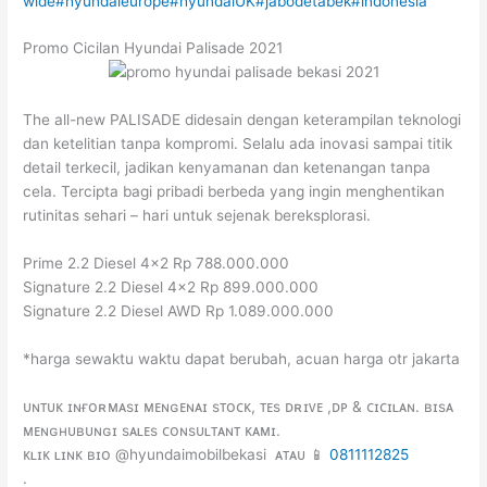
wide
#hyundaieurope
#hyundaiUK
#jabodetabek
#indonesia
Promo Cicilan Hyundai Palisade 2021
The all-new PALISADE didesain dengan keterampilan teknologi
dan ketelitian tanpa kompromi. Selalu ada inovasi sampai titik
detail terkecil, jadikan kenyamanan dan ketenangan tanpa
cela. Tercipta bagi pribadi berbeda yang ingin menghentikan
rutinitas sehari – hari untuk sejenak bereksplorasi.
Prime 2.2 Diesel 4×2 Rp 788.000.000
Signature 2.2 Diesel 4×2 Rp 899.000.000
Signature 2.2 Diesel AWD Rp 1.089.000.000
*harga sewaktu waktu dapat berubah, acuan harga otr jakarta
ᴜɴᴛᴜᴋ ɪɴғᴏʀᴍᴀsɪ ᴍᴇɴɢᴇɴᴀɪ sᴛᴏᴄᴋ, ᴛᴇs ᴅʀɪᴠᴇ ,ᴅᴘ & ᴄɪᴄɪʟᴀɴ. ʙɪsᴀ
ᴍᴇɴɢʜᴜʙᴜɴɢɪ sᴀʟᴇs ᴄᴏɴsᴜʟᴛᴀɴᴛ ᴋᴀᴍɪ.
ᴋʟɪᴋ ʟɪɴᴋ ʙɪᴏ @hyundaimobilbekasi ᴀᴛᴀᴜ 📱
0811112825
.