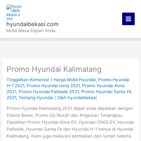
Lewati
Main
ke
Men
konten
hyundaibekasi.com
Mobil Masa Depan Anda
Promo Hyundai Kalimalang
Tinggalkan Komentar
/
Harga Mobil Hyundai
,
Promo Hyundai
H-1 2021
,
Promo Hyundai Ioniq 2021
,
Promo Hyundai Kona
2021
,
Promo Hyundai Palisade 2021
,
Promo Hyundai Santa Fe
2021
,
Tentang Hyundai
/ Oleh
hyundaibekasi
Promo Hyundai Kalimalang 2021 dapat anda dapatkan dengan
Diskon Besar, Promo Dp Murah dan Angsuran Terjangkau.
Dapatkan Promo Hyundai Kona EV, Hyundai IONIQ EV, Hyundai
Palisade, Hyundai Santa Fe dan Hyundai H-1 hanya di Hyundai
Kalimalang. Kami juga melayani pembelian dari rumah selama