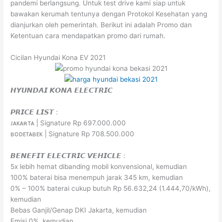
pandemi berlangsung. Untuk test drive kami siap untuk
bawakan kerumah tentunya dengan Protokol Kesehatan yang
dianjurkan oleh pemerintah. Berikut ini adalah Promo dan
Ketentuan cara mendapatkan promo dari rumah.
Cicilan Hyundai Kona EV 2021
𝙃𝙔𝙐𝙉𝘿𝘼𝙄 𝙆𝙊𝙉𝘼 𝙀𝙇𝙀𝘾𝙏𝙍𝙄𝘾
𝙋𝙍𝙄𝘾𝙀 𝙇𝙄𝙎𝙏 :
ᴊᴀᴋᴀʀᴛᴀ | Signature Rp 697.000.000
ʙᴏᴅᴇᴛᴀʙᴇᴋ | Signature Rp 708.500.000
𝘽𝙀𝙉𝙀𝙁𝙄𝙏 𝙀𝙇𝙀𝘾𝙏𝙍𝙄𝘾 𝙑𝙀𝙃𝙄𝘾𝙇𝙀 :
5x lebih hemat dibanding mobil konvensional, kemudian
100% baterai bisa menempuh jarak 345 km, kemudian
0% – 100% baterai cukup butuh Rp 56.632,24 (1.444,70/kWh),
kemudian
Bebas Ganjil/Genap DKI Jakarta, kemudian
Emisi 0%, kemudian