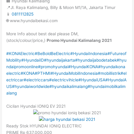
🏢 Hyundai Kalimalang
📍Jl. Raya Kalimalang, Billy & Moon M1/1A, Jakarta Timur
📱
0811112825
🌐 www.hyundaibekasi.com
More Info about best deal please DM,
(stock/colour/price,)
Promo Hyundai Kalimalang 2021
#KONAElectric
#BeBoldBeElectric
#HyundaiIndonesia
#Futureof
Mobility
#HyundaiID
#hyundaijakarta
#hyundaijabodetabek
#hyu
ndaipromoonline
#promohyundai
#HyundaiKONA
#hyundaikona
electric
#KONA
#PTHMI
#HyundaiMobilIndonesia
#mobillistrik
#el
ectriccar
#electriccars
#electricvihicle
#HyundaiUSA
#HyundaiA
US
#hyundaiworldwide
#hyundaikalimalang
#hyundaimobilkalim
alang
Cicilan Hyundai IONIQ EV 2021
Ready Stok HYUNDAI IONIQ ELECTRIC
PRIME Rp 637.000.000