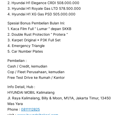
2. Hyundai H1 Elegance CRDI 508.000.000
3. Hyundai H1 Royale Gas LTD 578.500.000
4. Hyundai H1 XG Gas PSD 505.000.000
Spesial Bonus Pembelian Bulan Ini:
1. Kaca Film Full ” Lumar ” depan SKKB
2. Double Rust Protection ” Protera “
3. Karpet Original • P3K Full Set
4. Emergency Triangle
5. Car Number Plates
Pembelian :
Cash / Credit, kemudian
Cop / Fleet Perusahaan, kemudian
Free Test Drive ke Rumah / Kantor
Info Detail, Hub :
HYUNDAI MOBIL Kalimalang
Jl. Raya Kalimalang, Billy & Moon, M1/1A, Jakarta Timur, 13450
Mas Yara
Phone :
0811112825
visit :
www.hyundaibekasi.com