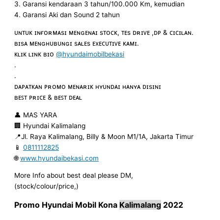
3. Garansi kendaraan 3 tahun/100.000 Km, kemudian
4. Garansi Aki dan Sound 2 tahun
ᴜɴᴛᴜᴋ ɪɴғᴏʀᴍᴀsɪ ᴍᴇɴɢᴇɴᴀɪ sᴛᴏᴄᴋ, ᴛᴇs ᴅʀɪᴠᴇ ,ᴅᴘ & ᴄɪᴄɪʟᴀɴ.
ʙɪsᴀ ᴍᴇɴɢʜᴜʙᴜɴɢɪ sᴀʟᴇs ᴇxᴇᴄᴜᴛɪᴠᴇ ᴋᴀᴍɪ.
ᴋʟɪᴋ ʟɪɴᴋ ʙɪᴏ
@hyundaimobilbekasi
.
.
ᴅᴀᴘᴀᴛᴋᴀɴ ᴘʀᴏᴍᴏ ᴍᴇɴᴀʀɪᴋ ʜʏᴜɴᴅᴀɪ ʜᴀɴʏᴀ ᴅɪsɪɴɪ
ʙᴇꜱᴛ ᴘʀɪᴄᴇ & ʙᴇꜱᴛ ᴅᴇᴀʟ
👤 MAS YARA
🏢 Hyundai Kalimalang
📍Jl. Raya Kalimalang, Billy & Moon M1/1A, Jakarta Timur
📱
0811112825
🌐
www.hyundaibekasi.com
More Info about best deal please DM,
(stock/colour/price,)
Promo Hyundai Mobil
Kona
Kalimalang
2022