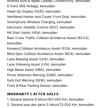
Android Auto & Apple Carplay Connectivity, kemudian
6 Point SRS Airbags, kemudian
Head-Up Display (HUD), kemudian
Ventilated Heater and Cooler Front Seat, kemudian
Smartphone Wireless Charging, kemudian
Electronic Stability Control (ESC), kemudian
Hill Start Assist (HSA), kemudian
Rear Cross Traffic Collision Avoidance Assist (RCCA),
kemudian
Forward Collision Avoidance Assist (FCA), kemudian
Blind Spot Collision Avoidance Assist (BCA), kemudian
Lane Keeping Assist (LKA), kemudian
Lane Following Assist (LFA), kemudian
High Beam Assist (HBA), kemudian
Driver Attention Warning (DAW), kemudian
Safe Exit Warning (SEW), kemudian
Front & Rear Parking Sensor, kemudian
𝙒𝘼𝙍𝙍𝘼𝙉𝙏𝙔 & 𝘼𝙁𝙏𝙀𝙍 𝙎𝘼𝙇𝙀𝙎 :
1. Garansi baterai 8 tahun/160.000 Km, kemudian
2. Garansi jasa dan parts 5 tahun/75.000 Km, kemudian