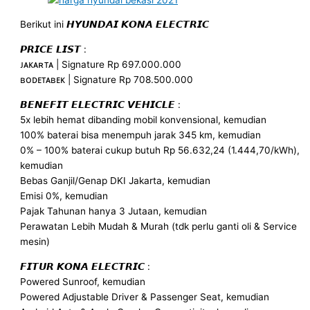
Berikut ini 𝙃𝙔𝙐𝙉𝘿𝘼𝙄 𝙆𝙊𝙉𝘼 𝙀𝙇𝙀𝘾𝙏𝙍𝙄𝘾
𝙋𝙍𝙄𝘾𝙀 𝙇𝙄𝙎𝙏 :
ᴊᴀᴋᴀʀᴛᴀ | Signature Rp 697.000.000
ʙᴏᴅᴇᴛᴀʙᴇᴋ | Signature Rp 708.500.000
𝘽𝙀𝙉𝙀𝙁𝙄𝙏 𝙀𝙇𝙀𝘾𝙏𝙍𝙄𝘾 𝙑𝙀𝙃𝙄𝘾𝙇𝙀 :
5x lebih hemat dibanding mobil konvensional, kemudian
100% baterai bisa menempuh jarak 345 km, kemudian
0% – 100% baterai cukup butuh Rp 56.632,24 (1.444,70/kWh),
kemudian
Bebas Ganjil/Genap DKI Jakarta, kemudian
Emisi 0%, kemudian
Pajak Tahunan hanya 3 Jutaan, kemudian
Perawatan Lebih Mudah & Murah (tdk perlu ganti oli & Service
mesin)
𝙁𝙄𝙏𝙐𝙍 𝙆𝙊𝙉𝘼 𝙀𝙇𝙀𝘾𝙏𝙍𝙄𝘾 :
Powered Sunroof, kemudian
Powered Adjustable Driver & Passenger Seat, kemudian