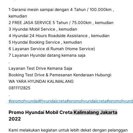
1 Garansi mesin sampai dengan 4 Tahun / 100.000km ,
kemudian
2 FREE JASA SERVICE 5 Tahun / 75.000km , kemudian
3 Hyundai Mobil Service , kemudian
4 Hyundai 24 Hours Roadside Assistance , kemudian
5 Hyundai Booking Service , kemudian
6 Layanan Service di Rumah (Home Service)
7 Layanan Hyundai datang kemana saja
.
Layanan Test Drive Kemana Saja
Booking Test Drive & Pemesanan Kendaraan Hubungi:
WA YARA HYUNDAI KALIMALANG
0811112825
.
#promohyundai
#hyundaicreta
#promohyundaicreta
#promohyunda
Promo
Hyundai Mobil
Creta
Kalimalang
Jakarta
2022
Kami melakukan kegiatan untuk lebih dekat dengan pelanggan