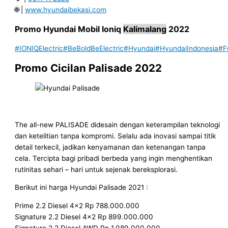
🌐 |
www.hyundaibekasi.com
Promo Hyundai Mobil
Ioniq
Kalimalang
2022
#IONIQElectric
#BeBoldBeElectric
#Hyundai
#HyundaiIndonesia
#F
Promo Cicilan Palisade 2022
The all-new PALISADE didesain dengan keterampilan teknologi
dan ketelitian tanpa kompromi. Selalu ada inovasi sampai titik
detail terkecil, jadikan kenyamanan dan ketenangan tanpa
cela. Tercipta bagi pribadi berbeda yang ingin menghentikan
rutinitas sehari – hari untuk sejenak bereksplorasi.
Berikut ini harga Hyundai Palisade 2021 :
Prime 2.2 Diesel 4×2 Rp 788.000.000
Signature 2.2 Diesel 4×2 Rp 899.000.000