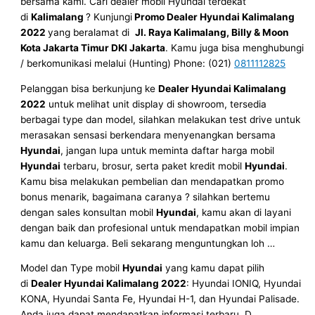
bersama kami. Cari dealer mobil Hyundai terdekat
di
Kalimalang
? Kunjungi
Promo Dealer Hyundai Kalimalang
2022
yang beralamat di
Jl. Raya Kalimalang, Billy & Moon
Kota Jakarta Timur DKI Jakarta
. Kamu juga bisa menghubungi
/ berkomunikasi melalui (Hunting) Phone: (021)
0811112825
Pelanggan bisa berkunjung ke
Dealer Hyundai
Kalimalang
2022
untuk melihat unit display di showroom, tersedia
berbagai type dan model, silahkan melakukan test drive untuk
merasakan sensasi berkendara menyenangkan bersama
Hyundai
, jangan lupa untuk meminta daftar harga mobil
Hyundai
terbaru, brosur, serta paket kredit mobil
Hyundai
.
Kamu bisa melakukan pembelian dan mendapatkan promo
bonus menarik, bagaimana caranya ? silahkan bertemu
dengan sales konsultan mobil
Hyundai
, kamu akan di layani
dengan baik dan profesional untuk mendapatkan mobil impian
kamu dan keluarga. Beli sekarang menguntungkan loh …
Model dan Type mobil
Hyundai
yang kamu dapat pilih
di
Dealer Hyundai
Kalimalang 2022
: Hyundai IONIQ, Hyundai
KONA, Hyundai Santa Fe, Hyundai H-1, dan Hyundai Palisade.
Anda juga dapat mendapatkan informasi terbaru. D