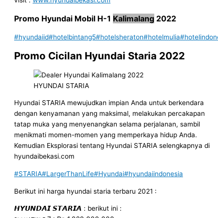
Promo Hyundai Mobil
H-1
Kalimalang
2022
#hyundaiid
#hotelbintang5
#hotelsheraton
#hotelmulia
#hotelindon
Promo Cicilan Hyundai Staria 2022
HYUNDAI STARIA
Hyundai STARIA mewujudkan impian Anda untuk berkendara
dengan kenyamanan yang maksimal, melakukan percakapan
tatap muka yang menyenangkan selama perjalanan, sambil
menikmati momen-momen yang memperkaya hidup Anda.
Kemudian Eksplorasi tentang Hyundai STARIA selengkapnya di
hyundaibekasi.com
#STARIA
#LargerThanLife
#Hyundai
#hyundaiindonesia
Berikut ini harga hyundai staria terbaru 2021 :
𝙃𝙔𝙐𝙉𝘿𝘼𝙄 𝙎𝙏𝘼𝙍𝙄𝘼 : berikut ini :