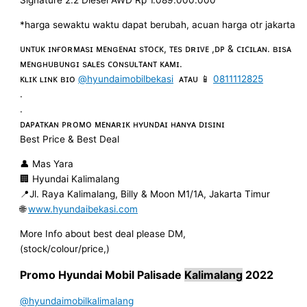
Signature 2.2 Diesel AWD Rp 1.089.000.000
*harga sewaktu waktu dapat berubah, acuan harga otr jakarta
ᴜɴᴛᴜᴋ ɪɴғᴏʀᴍᴀsɪ ᴍᴇɴɢᴇɴᴀɪ sᴛᴏᴄᴋ, ᴛᴇs ᴅʀɪᴠᴇ ,ᴅᴘ & ᴄɪᴄɪʟᴀɴ. ʙɪsᴀ
ᴍᴇɴɢʜᴜʙᴜɴɢɪ sᴀʟᴇs ᴄᴏɴsᴜʟᴛᴀɴᴛ ᴋᴀᴍɪ.
ᴋʟɪᴋ ʟɪɴᴋ ʙɪᴏ
@hyundaimobilbekasi
ᴀᴛᴀᴜ 📱
0811112825
.
.
ᴅᴀᴘᴀᴛᴋᴀɴ ᴘʀᴏᴍᴏ ᴍᴇɴᴀʀɪᴋ ʜʏᴜɴᴅᴀɪ ʜᴀɴʏᴀ ᴅɪsɪɴɪ
Best Price & Best Deal
👤 Mas Yara
🏢 Hyundai Kalimalang
📍Jl. Raya Kalimalang, Billy & Moon M1/1A, Jakarta Timur
🌐
www.hyundaibekasi.com
More Info about best deal please DM,
(stock/colour/price,)
Promo Hyundai Mobil
Palisade
Kalimalang
2022
@hyundaimobilkalimalang