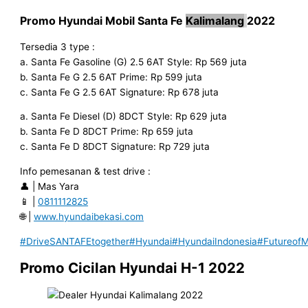
Promo Hyundai
Mobil Santa Fe
Kalimalang
2022
Tersedia 3 type :
a. Santa Fe Gasoline (G) 2.5 6AT Style: Rp 569 juta
b. Santa Fe G 2.5 6AT Prime: Rp 599 juta
c. Santa Fe G 2.5 6AT Signature: Rp 678 juta
a. Santa Fe Diesel (D) 8DCT Style: Rp 629 juta
b. Santa Fe D 8DCT Prime: Rp 659 juta
c. Santa Fe D 8DCT Signature: Rp 729 juta
Info pemesanan & test drive :
👤 | Mas Yara
📱 |
0811112825
🌐 |
www.hyundaibekasi.com
#DriveSANTAFEtogether
#Hyundai
#HyundaiIndonesia
#FutureofMo
Promo Cicilan Hyundai H-1 2022