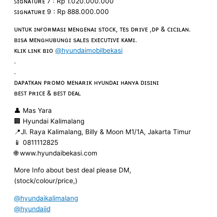
ꜱɪɢɴᴀᴛᴜʀᴇ 7 : Rp 1.020.000.000
ꜱɪɢɴᴀᴛᴜʀᴇ 9 : Rp 888.000.000
ᴜɴᴛᴜᴋ ɪɴғᴏʀᴍᴀsɪ ᴍᴇɴɢᴇɴᴀɪ sᴛᴏᴄᴋ, ᴛᴇs ᴅʀɪᴠᴇ ,ᴅᴘ & ᴄɪᴄɪʟᴀɴ.
ʙɪsᴀ ᴍᴇɴɢʜᴜʙᴜɴɢɪ sᴀʟᴇs ᴇxᴇᴄᴜᴛɪᴠᴇ ᴋᴀᴍɪ.
ᴋʟɪᴋ ʟɪɴᴋ ʙɪᴏ
@hyundaimobilbekasi
.
.
ᴅᴀᴘᴀᴛᴋᴀɴ ᴘʀᴏᴍᴏ ᴍᴇɴᴀʀɪᴋ ʜʏᴜɴᴅᴀɪ ʜᴀɴʏᴀ ᴅɪsɪɴɪ
ʙᴇꜱᴛ ᴘʀɪᴄᴇ & ʙᴇꜱᴛ ᴅᴇᴀʟ
👤 Mas Yara
🏢 Hyundai Kalimalang
📍Jl. Raya Kalimalang, Billy & Moon M1/1A, Jakarta Timur
📱 0811112825
🌐 www.hyundaibekasi.com
More Info about best deal please DM,
(stock/colour/price,)
@hyundaikalimalang
@hyundaiid