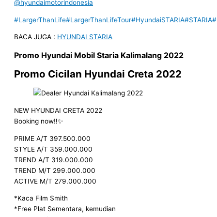
@hyundaimotorindonesia
#LargerThanLife
#LargerThanLifeTour
#HyundaiSTARIA
#STARIA
#
BACA JUGA :
HYUNDAI STARIA
Promo
Hyundai Mobil
Staria Kalimalang
2022
Promo Cicilan Hyundai Creta
2022
NEW HYUNDAI CRETA 2022
Booking now‼️✨
PRIME A/T 397.500.000
STYLE A/T 359.000.000
TREND A/T 319.000.000
TREND M/T 299.000.000
ACTIVE M/T 279.000.000
*Kaca Film Smith
*Free Plat Sementara, kemudian