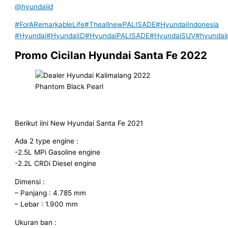
@hyundaiid
#ForARemarkableLife
#TheallnewPALISADE
#HyundaiIndonesia
#Hyundai
#HyundaiID
#HyundaiPALISADE
#HyundaiSUV
#hyundai
Promo Cicilan Hyundai Santa Fe 2022
Phantom Black Pearl
Berikut iini New Hyundai Santa Fe 2021
Ada 2 type engine :
-2.5L MPi Gasoline engine
-2.2L CRDi Diesel engine
Dimensi :
– Panjang : 4.785 mm
– Lebar : 1.900 mm
Ukuran ban :