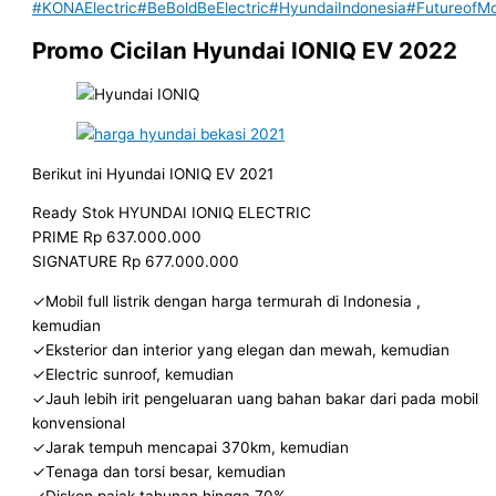
#KONAElectric
#BeBoldBeElectric
#HyundaiIndonesia
#FutureofMob
Promo Cicilan Hyundai IONIQ EV 2022
Berikut ini Hyundai IONIQ EV 2021
Ready Stok HYUNDAI IONIQ ELECTRIC
PRIME Rp 637.000.000
SIGNATURE Rp 677.000.000
✓Mobil full listrik dengan harga termurah di Indonesia ,
kemudian
✓Eksterior dan interior yang elegan dan mewah, kemudian
✓Electric sunroof, kemudian
✓Jauh lebih irit pengeluaran uang bahan bakar dari pada mobil
konvensional
✓Jarak tempuh mencapai 370km, kemudian
✓Tenaga dan torsi besar, kemudian
✓Diskon pajak tahunan hingga 70%