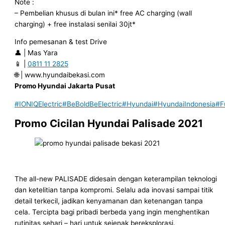
Note :
– Pembelian khusus di bulan ini* free AC charging (wall
charging) + free instalasi senilai 30jt*
Info pemesanan & test Drive
👤 | Mas Yara
📱 |
0811 11 2825
🌐 | www.hyundaibekasi.com
Promo Hyundai Jakarta
Pusat
#IONIQElectric
#BeBoldBeElectric
#Hyundai
#HyundaiIndonesia
#F
Promo Cicilan Hyundai Palisade 2021
The all-new PALISADE didesain dengan keterampilan teknologi
dan ketelitian tanpa kompromi. Selalu ada inovasi sampai titik
detail terkecil, jadikan kenyamanan dan ketenangan tanpa
cela. Tercipta bagi pribadi berbeda yang ingin menghentikan
rutinitas sehari – hari untuk sejenak bereksplorasi.