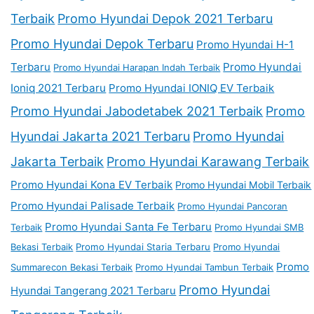
Terbaik
Promo Hyundai Depok 2021 Terbaru
Promo Hyundai Depok Terbaru
Promo Hyundai H-1
Terbaru
Promo Hyundai
Promo Hyundai Harapan Indah Terbaik
Ioniq 2021 Terbaru
Promo Hyundai IONIQ EV Terbaik
Promo Hyundai Jabodetabek 2021 Terbaik
Promo
Hyundai Jakarta 2021 Terbaru
Promo Hyundai
Jakarta Terbaik
Promo Hyundai Karawang Terbaik
Promo Hyundai Kona EV Terbaik
Promo Hyundai Mobil Terbaik
Promo Hyundai Palisade Terbaik
Promo Hyundai Pancoran
Promo Hyundai Santa Fe Terbaru
Terbaik
Promo Hyundai SMB
Bekasi Terbaik
Promo Hyundai Staria Terbaru
Promo Hyundai
Promo
Summarecon Bekasi Terbaik
Promo Hyundai Tambun Terbaik
Promo Hyundai
Hyundai Tangerang 2021 Terbaru