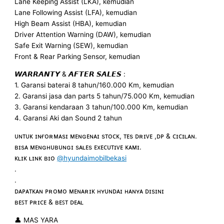
Lane Keeping Assist (LKA), kemudian
Lane Following Assist (LFA), kemudian
High Beam Assist (HBA), kemudian
Driver Attention Warning (DAW), kemudian
Safe Exit Warning (SEW), kemudian
Front & Rear Parking Sensor, kemudian
𝙒𝘼𝙍𝙍𝘼𝙉𝙏𝙔 & 𝘼𝙁𝙏𝙀𝙍 𝙎𝘼𝙇𝙀𝙎 :
1. Garansi baterai 8 tahun/160.000 Km, kemudian
2. Garansi jasa dan parts 5 tahun/75.000 Km, kemudian
3. Garansi kendaraan 3 tahun/100.000 Km, kemudian
4. Garansi Aki dan Sound 2 tahun
ᴜɴᴛᴜᴋ ɪɴғᴏʀᴍᴀsɪ ᴍᴇɴɢᴇɴᴀɪ sᴛᴏᴄᴋ, ᴛᴇs ᴅʀɪᴠᴇ ,ᴅᴘ & ᴄɪᴄɪʟᴀɴ.
ʙɪsᴀ ᴍᴇɴɢʜᴜʙᴜɴɢɪ sᴀʟᴇs ᴇxᴇᴄᴜᴛɪᴠᴇ ᴋᴀᴍɪ.
ᴋʟɪᴋ ʟɪɴᴋ ʙɪᴏ
@hyundaimobilbekasi
.
.
ᴅᴀᴘᴀᴛᴋᴀɴ ᴘʀᴏᴍᴏ ᴍᴇɴᴀʀɪᴋ ʜʏᴜɴᴅᴀɪ ʜᴀɴʏᴀ ᴅɪsɪɴɪ
ʙᴇꜱᴛ ᴘʀɪᴄᴇ & ʙᴇꜱᴛ ᴅᴇᴀʟ
👤 MAS YARA