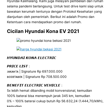
Hyundai Kalimalang. Kami juga melayani pembelian dari rumah
selama pandemi berlangsung. Untuk test drive kami siap untuk
bawakan kerumah tentunya dengan Protokol Kesehatan yang
dianjurkan oleh pemerintah. Berikut ini adalah Promo dan
Ketentuan cara mendapatkan promo dari rumah.
Cicilan Hyundai Kona EV 2021
𝙃𝙔𝙐𝙉𝘿𝘼𝙄 𝙆𝙊𝙉𝘼 𝙀𝙇𝙀𝘾𝙏𝙍𝙄𝘾
𝙋𝙍𝙄𝘾𝙀 𝙇𝙄𝙎𝙏 :
ᴊᴀᴋᴀʀᴛᴀ | Signature Rp 697.000.000
ʙᴏᴅᴇᴛᴀʙᴇᴋ | Signature Rp 708.500.000
𝘽𝙀𝙉𝙀𝙁𝙄𝙏 𝙀𝙇𝙀𝘾𝙏𝙍𝙄𝘾 𝙑𝙀𝙃𝙄𝘾𝙇𝙀 :
5x lebih hemat dibanding mobil konvensional, kemudian
100% baterai bisa menempuh jarak 345 km, kemudian
0% – 100% baterai cukup butuh Rp 56.632,24 (1.444,70/kWh),
kemudian