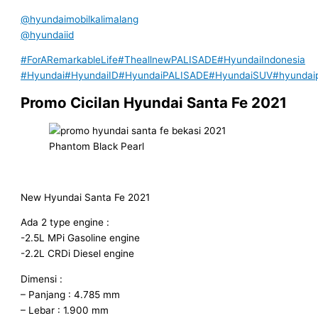
@hyundaimobilkalimalang
@hyundaiid
#ForARemarkableLife
#TheallnewPALISADE
#HyundaiIndonesia
#Hyundai
#HyundaiID
#HyundaiPALISADE
#HyundaiSUV
#hyundai
Promo Cicilan Hyundai Santa Fe 2021
Phantom Black Pearl
New Hyundai Santa Fe 2021
Ada 2 type engine :
-2.5L MPi Gasoline engine
-2.2L CRDi Diesel engine
Dimensi :
– Panjang : 4.785 mm
– Lebar : 1.900 mm