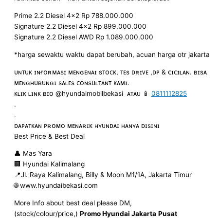
Prime 2.2 Diesel 4×2 Rp 788.000.000
Signature 2.2 Diesel 4×2 Rp 899.000.000
Signature 2.2 Diesel AWD Rp 1.089.000.000
*harga sewaktu waktu dapat berubah, acuan harga otr jakarta
ᴜɴᴛᴜᴋ ɪɴғᴏʀᴍᴀsɪ ᴍᴇɴɢᴇɴᴀɪ sᴛᴏᴄᴋ, ᴛᴇs ᴅʀɪᴠᴇ ,ᴅᴘ & ᴄɪᴄɪʟᴀɴ. ʙɪsᴀ
ᴍᴇɴɢʜᴜʙᴜɴɢɪ sᴀʟᴇs ᴄᴏɴsᴜʟᴛᴀɴᴛ ᴋᴀᴍɪ.
ᴋʟɪᴋ ʟɪɴᴋ ʙɪᴏ @hyundaimobilbekasi ᴀᴛᴀᴜ 📱
0811112825
.
.
ᴅᴀᴘᴀᴛᴋᴀɴ ᴘʀᴏᴍᴏ ᴍᴇɴᴀʀɪᴋ ʜʏᴜɴᴅᴀɪ ʜᴀɴʏᴀ ᴅɪsɪɴɪ
Best Price & Best Deal
👤 Mas Yara
🏢 Hyundai Kalimalang
📍Jl. Raya Kalimalang, Billy & Moon M1/1A, Jakarta Timur
🌐 www.hyundaibekasi.com
More Info about best deal please DM,
(stock/colour/price,)
Promo Hyundai Jakarta
Pusat