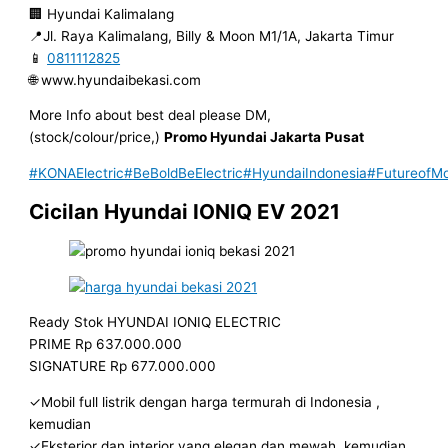
🏢 Hyundai Kalimalang
📍Jl. Raya Kalimalang, Billy & Moon M1/1A, Jakarta Timur
📱
0811112825
🌐 www.hyundaibekasi.com
More Info about best deal please DM,
(stock/colour/price,)
Promo Hyundai Jakarta
Pusat
#KONAElectric
#BeBoldBeElectric
#HyundaiIndonesia
#FutureofMob
Cicilan Hyundai IONIQ EV 2021
Ready Stok HYUNDAI IONIQ ELECTRIC
PRIME Rp 637.000.000
SIGNATURE Rp 677.000.000
✓Mobil full listrik dengan harga termurah di Indonesia ,
kemudian
✓Eksterior dan interior yang elegan dan mewah, kemudian