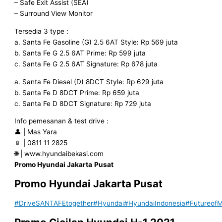
– Safe Exit Assist (SEA)
– Surround View Monitor
Tersedia 3 type :
a. Santa Fe Gasoline (G) 2.5 6AT Style: Rp 569 juta
b. Santa Fe G 2.5 6AT Prime: Rp 599 juta
c. Santa Fe G 2.5 6AT Signature: Rp 678 juta
a. Santa Fe Diesel (D) 8DCT Style: Rp 629 juta
b. Santa Fe D 8DCT Prime: Rp 659 juta
c. Santa Fe D 8DCT Signature: Rp 729 juta
Info pemesanan & test drive :
👤 | Mas Yara
📱 | 0811 11 2825
🌐 | www.hyundaibekasi.com
Promo Hyundai Jakarta
Pusat
Promo Hyundai Jakarta Pusat
#DriveSANTAFEtogether
#Hyundai
#HyundaiIndonesia
#FutureofMo