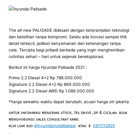
The all-new PALISADE didesain dengan keterampilan teknologi
dan ketelitian tanpa kompromi. Selalu ada inovasi sampai titik
detail terkecil, jadikan kenyamanan dan ketenangan tanpa
cela. Tercipta bagi pribadi berbeda yang ingin menghentikan
rutinitas sehari – hari untuk sejenak bereksplorasi.
Berikut ini harga Hyundai Palisade 2021 :
Prime 2.2 Diesel 4×2 Rp 788.000.000
Signature 2.2 Diesel 4×2 Rp 899.000.000
Signature 2.2 Diesel AWD Rp 1.089.000.000
*harga sewaktu waktu dapat berubah, acuan harga otr jakarta
ᴜɴᴛᴜᴋ ɪɴғᴏʀᴍᴀsɪ ᴍᴇɴɢᴇɴᴀɪ sᴛᴏᴄᴋ, ᴛᴇs ᴅʀɪᴠᴇ ,ᴅᴘ & ᴄɪᴄɪʟᴀɴ. ʙɪsᴀ
ᴍᴇɴɢʜᴜʙᴜɴɢɪ sᴀʟᴇs ᴄᴏɴsᴜʟᴛᴀɴᴛ ᴋᴀᴍɪ.
ᴋʟɪᴋ ʟɪɴᴋ ʙɪᴏ
@hyundaimobilbekasi
ᴀᴛᴀᴜ 📱
0811112825
.