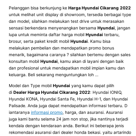
Pelanggan bisa berkunjung ke
Harga
Hyundai
Cikarang
2022
untuk melihat unit display di showroom, tersedia berbagai type
dan model, silahkan melakukan test drive untuk merasakan
sensasi berkendara menyenangkan bersama
Hyundai
, jangan
lupa untuk meminta daftar harga mobil
Hyundai
terbaru,
brosur, serta paket kredit mobil
Hyundai
. Kamu bisa
melakukan pembelian dan mendapatkan promo bonus
menarik, bagaimana caranya ? silahkan bertemu dengan sales
konsultan mobil
Hyundai
, kamu akan di layani dengan baik
dan profesional untuk mendapatkan mobil impian kamu dan
keluarga. Beli sekarang menguntungkan loh …
Model dan Type mobil
Hyundai
yang kamu dapat pilih
di
Dealer
Harga
Hyundai
Cikarang
2022
: Hyundai IONIQ,
Hyundai KONA, Hyundai Santa Fe, Hyundai H-1, dan Hyundai
Palisade. Anda juga dapat mendapatkan informasi terbaru. D
iantaranya
informasi promo
, harga, dan asuransi. Asuransi
juga kami bantu selama 24 jam non stop, jika nantinya terjadi
kendala dengan kendaraan anda. Berikut ini beberapa jenis
rekomendasi asuransi dari dealer honda bekasi. yaitu artarindo