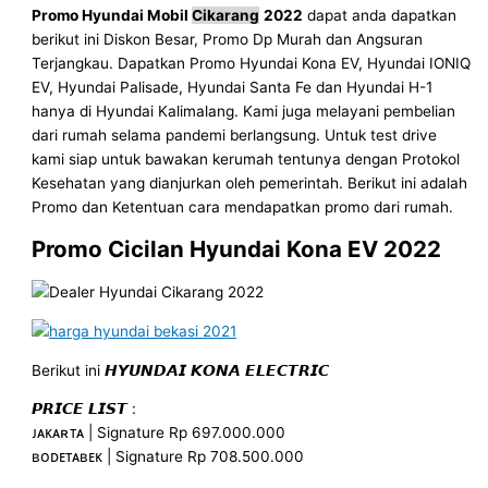
Promo Hyundai Mobil
Cikarang
2022
dapat anda dapatkan
berikut ini Diskon Besar, Promo Dp Murah dan Angsuran
Terjangkau. Dapatkan Promo Hyundai Kona EV, Hyundai IONIQ
EV, Hyundai Palisade, Hyundai Santa Fe dan Hyundai H-1
hanya di Hyundai Kalimalang. Kami juga melayani pembelian
dari rumah selama pandemi berlangsung. Untuk test drive
kami siap untuk bawakan kerumah tentunya dengan Protokol
Kesehatan yang dianjurkan oleh pemerintah. Berikut ini adalah
Promo dan Ketentuan cara mendapatkan promo dari rumah.
Promo Cicilan Hyundai Kona EV 2022
Berikut ini 𝙃𝙔𝙐𝙉𝘿𝘼𝙄 𝙆𝙊𝙉𝘼 𝙀𝙇𝙀𝘾𝙏𝙍𝙄𝘾
𝙋𝙍𝙄𝘾𝙀 𝙇𝙄𝙎𝙏 :
ᴊᴀᴋᴀʀᴛᴀ | Signature Rp 697.000.000
ʙᴏᴅᴇᴛᴀʙᴇᴋ | Signature Rp 708.500.000