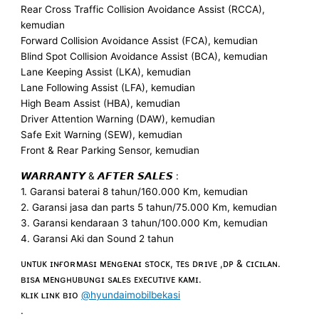
Rear Cross Traffic Collision Avoidance Assist (RCCA),
kemudian
Forward Collision Avoidance Assist (FCA), kemudian
Blind Spot Collision Avoidance Assist (BCA), kemudian
Lane Keeping Assist (LKA), kemudian
Lane Following Assist (LFA), kemudian
High Beam Assist (HBA), kemudian
Driver Attention Warning (DAW), kemudian
Safe Exit Warning (SEW), kemudian
Front & Rear Parking Sensor, kemudian
𝙒𝘼𝙍𝙍𝘼𝙉𝙏𝙔 & 𝘼𝙁𝙏𝙀𝙍 𝙎𝘼𝙇𝙀𝙎 :
1. Garansi baterai 8 tahun/160.000 Km, kemudian
2. Garansi jasa dan parts 5 tahun/75.000 Km, kemudian
3. Garansi kendaraan 3 tahun/100.000 Km, kemudian
4. Garansi Aki dan Sound 2 tahun
ᴜɴᴛᴜᴋ ɪɴғᴏʀᴍᴀsɪ ᴍᴇɴɢᴇɴᴀɪ sᴛᴏᴄᴋ, ᴛᴇs ᴅʀɪᴠᴇ ,ᴅᴘ & ᴄɪᴄɪʟᴀɴ.
ʙɪsᴀ ᴍᴇɴɢʜᴜʙᴜɴɢɪ sᴀʟᴇs ᴇxᴇᴄᴜᴛɪᴠᴇ ᴋᴀᴍɪ.
ᴋʟɪᴋ ʟɪɴᴋ ʙɪᴏ
@hyundaimobilbekasi
.