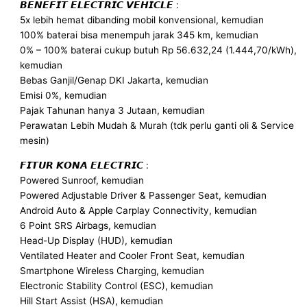
𝘽𝙀𝙉𝙀𝙁𝙄𝙏 𝙀𝙇𝙀𝘾𝙏𝙍𝙄𝘾 𝙑𝙀𝙃𝙄𝘾𝙇𝙀 :
5x lebih hemat dibanding mobil konvensional, kemudian
100% baterai bisa menempuh jarak 345 km, kemudian
0% – 100% baterai cukup butuh Rp 56.632,24 (1.444,70/kWh),
kemudian
Bebas Ganjil/Genap DKI Jakarta, kemudian
Emisi 0%, kemudian
Pajak Tahunan hanya 3 Jutaan, kemudian
Perawatan Lebih Mudah & Murah (tdk perlu ganti oli & Service
mesin)
𝙁𝙄𝙏𝙐𝙍 𝙆𝙊𝙉𝘼 𝙀𝙇𝙀𝘾𝙏𝙍𝙄𝘾 :
Powered Sunroof, kemudian
Powered Adjustable Driver & Passenger Seat, kemudian
Android Auto & Apple Carplay Connectivity, kemudian
6 Point SRS Airbags, kemudian
Head-Up Display (HUD), kemudian
Ventilated Heater and Cooler Front Seat, kemudian
Smartphone Wireless Charging, kemudian
Electronic Stability Control (ESC), kemudian
Hill Start Assist (HSA), kemudian