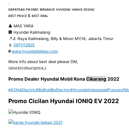
.
ᴅᴀᴘᴀᴛᴋᴀɴ ᴘʀᴏᴍᴏ ᴍᴇɴᴀʀɪᴋ ʜʏᴜɴᴅᴀɪ ʜᴀɴʏᴀ ᴅɪsɪɴɪ
ʙᴇꜱᴛ ᴘʀɪᴄᴇ & ʙᴇꜱᴛ ᴅᴇᴀʟ
👤 MAS YARA
🏢 Hyundai Kalimalang
📍Jl. Raya Kalimalang, Billy & Moon M1/1A, Jakarta Timur
📱
0811112825
🌐
www.hyundaibekasi.com
More Info about best deal please DM,
(stock/colour/price,)
Promo
Dealer
Hyundai Mobil
Kona
Cikarang
2022
#KONAElectric
#BeBoldBeElectric
#HyundaiIndonesia
#FutureofMob
Promo Cicilan Hyundai IONIQ EV 2022