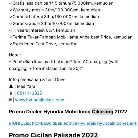
✓Gratis jasa dan part* 5 tahun/75.000km, kemudian
✓Warranty mesin 3thn/100.000km, kemudian
✓Garansi baterai 8thn/160.000km, kemudian
✓Garansi audio 2thn/40.000km, kemudian
✓ 1 Years Interest 0%*, kemudian
✓Terima Tukar-Tambah Mobil lama Anda best Price, kemudian
✓Experience Test Drive, kemudian
Note :
– Pembelian khusus di bulan ini* free AC charging (wall
charging) + free instalasi senilai 30jt*
Info pemesanan & test Drive
👤 | Mas Yara
📱 |
0811 11 2825
🌐 |
www.hyundaibekasi.com
Promo
Dealer
Hyundai Mobil
Ioniq
Cikarang
2022
#IONIQElectric
#BeBoldBeElectric
#Hyundai
#HyundaiIndonesia
#F
Promo Cicilan Palisade 2022