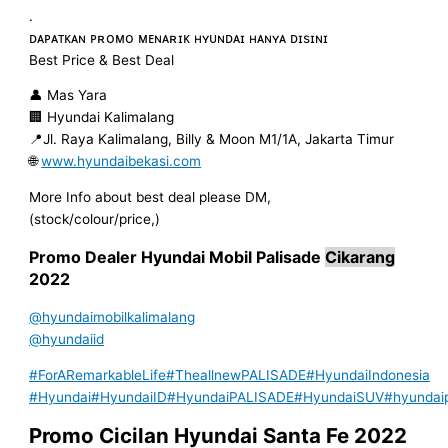
.
ᴅᴀᴘᴀᴛᴋᴀɴ ᴘʀᴏᴍᴏ ᴍᴇɴᴀʀɪᴋ ʜʏᴜɴᴅᴀɪ ʜᴀɴʏᴀ ᴅɪsɪɴɪ
Best Price & Best Deal
👤 Mas Yara
🏢 Hyundai Kalimalang
📍Jl. Raya Kalimalang, Billy & Moon M1/1A, Jakarta Timur
🌐
www.hyundaibekasi.com
More Info about best deal please DM,
(stock/colour/price,)
Promo Dealer Hyundai Mobil
Palisade
Cikarang
2022
@hyundaimobilkalimalang
@hyundaiid
#ForARemarkableLife
#TheallnewPALISADE
#HyundaiIndonesia
#Hyundai
#HyundaiID
#HyundaiPALISADE
#HyundaiSUV
#hyundai
Promo Cicilan Hyundai Santa Fe 2022