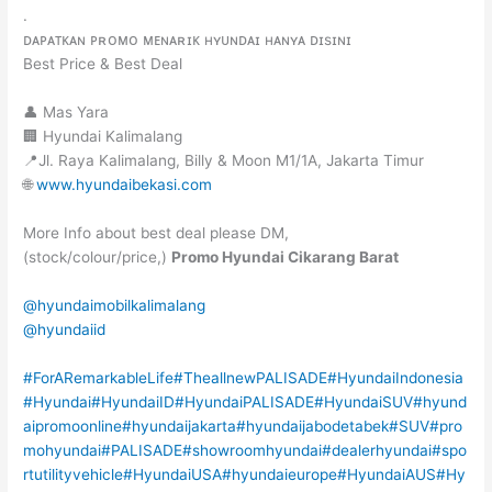
.
ᴅᴀᴘᴀᴛᴋᴀɴ ᴘʀᴏᴍᴏ ᴍᴇɴᴀʀɪᴋ ʜʏᴜɴᴅᴀɪ ʜᴀɴʏᴀ ᴅɪsɪɴɪ
Best Price & Best Deal
👤 Mas Yara
🏢 Hyundai Kalimalang
📍Jl. Raya Kalimalang, Billy & Moon M1/1A, Jakarta Timur
🌐
www.hyundaibekasi.com
More Info about best deal please DM,
(stock/colour/price,)
Promo Hyundai Cikarang Barat
@hyundaimobilkalimalang
@hyundaiid
#ForARemarkableLife
#TheallnewPALISADE
#HyundaiIndonesia
#Hyundai
#HyundaiID
#HyundaiPALISADE
#HyundaiSUV
#hyund
aipromoonline
#hyundaijakarta
#hyundaijabodetabek
#SUV
#pro
mohyundai
#PALISADE
#showroomhyundai
#dealerhyundai
#spo
rtutilityvehicle
#HyundaiUSA
#hyundaieurope
#HyundaiAUS
#Hy