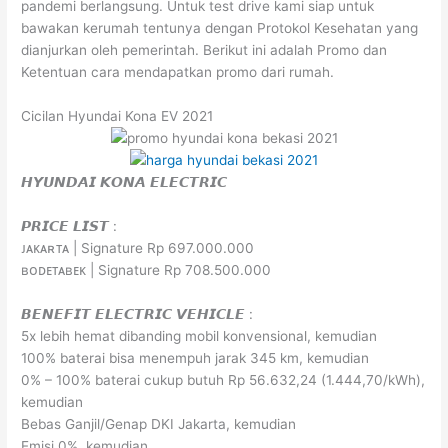
pandemi berlangsung. Untuk test drive kami siap untuk
bawakan kerumah tentunya dengan Protokol Kesehatan yang
dianjurkan oleh pemerintah. Berikut ini adalah Promo dan
Ketentuan cara mendapatkan promo dari rumah.
Cicilan Hyundai Kona EV 2021
𝙃𝙔𝙐𝙉𝘿𝘼𝙄 𝙆𝙊𝙉𝘼 𝙀𝙇𝙀𝘾𝙏𝙍𝙄𝘾
𝙋𝙍𝙄𝘾𝙀 𝙇𝙄𝙎𝙏 :
ᴊᴀᴋᴀʀᴛᴀ | Signature Rp 697.000.000
ʙᴏᴅᴇᴛᴀʙᴇᴋ | Signature Rp 708.500.000
𝘽𝙀𝙉𝙀𝙁𝙄𝙏 𝙀𝙇𝙀𝘾𝙏𝙍𝙄𝘾 𝙑𝙀𝙃𝙄𝘾𝙇𝙀 :
5x lebih hemat dibanding mobil konvensional, kemudian
100% baterai bisa menempuh jarak 345 km, kemudian
0% – 100% baterai cukup butuh Rp 56.632,24 (1.444,70/kWh),
kemudian
Bebas Ganjil/Genap DKI Jakarta, kemudian
Emisi 0%, kemudian