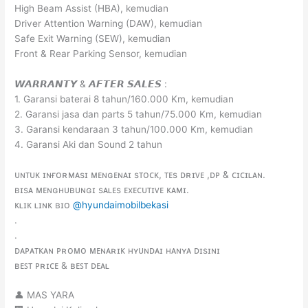
High Beam Assist (HBA), kemudian
Driver Attention Warning (DAW), kemudian
Safe Exit Warning (SEW), kemudian
Front & Rear Parking Sensor, kemudian
𝙒𝘼𝙍𝙍𝘼𝙉𝙏𝙔 & 𝘼𝙁𝙏𝙀𝙍 𝙎𝘼𝙇𝙀𝙎 :
1. Garansi baterai 8 tahun/160.000 Km, kemudian
2. Garansi jasa dan parts 5 tahun/75.000 Km, kemudian
3. Garansi kendaraan 3 tahun/100.000 Km, kemudian
4. Garansi Aki dan Sound 2 tahun
ᴜɴᴛᴜᴋ ɪɴғᴏʀᴍᴀsɪ ᴍᴇɴɢᴇɴᴀɪ sᴛᴏᴄᴋ, ᴛᴇs ᴅʀɪᴠᴇ ,ᴅᴘ & ᴄɪᴄɪʟᴀɴ.
ʙɪsᴀ ᴍᴇɴɢʜᴜʙᴜɴɢɪ sᴀʟᴇs ᴇxᴇᴄᴜᴛɪᴠᴇ ᴋᴀᴍɪ.
ᴋʟɪᴋ ʟɪɴᴋ ʙɪᴏ
@hyundaimobilbekasi
.
.
ᴅᴀᴘᴀᴛᴋᴀɴ ᴘʀᴏᴍᴏ ᴍᴇɴᴀʀɪᴋ ʜʏᴜɴᴅᴀɪ ʜᴀɴʏᴀ ᴅɪsɪɴɪ
ʙᴇꜱᴛ ᴘʀɪᴄᴇ & ʙᴇꜱᴛ ᴅᴇᴀʟ
👤 MAS YARA