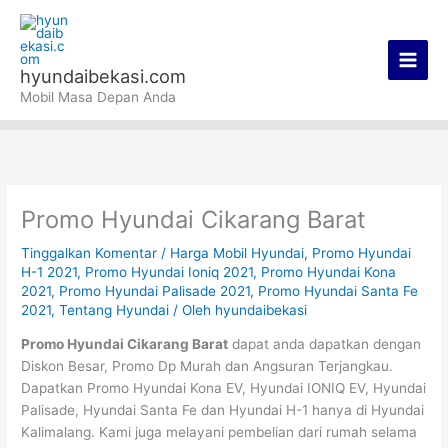
Lewati
Main
ke
Men
konten
hyundaibekasi.com
Mobil Masa Depan Anda
Promo Hyundai Cikarang Barat
Tinggalkan Komentar
/
Harga Mobil Hyundai
,
Promo Hyundai
H-1 2021
,
Promo Hyundai Ioniq 2021
,
Promo Hyundai Kona
2021
,
Promo Hyundai Palisade 2021
,
Promo Hyundai Santa Fe
2021
,
Tentang Hyundai
/ Oleh
hyundaibekasi
Promo Hyundai Cikarang Barat
dapat anda dapatkan dengan
Diskon Besar, Promo Dp Murah dan Angsuran Terjangkau.
Dapatkan Promo Hyundai Kona EV, Hyundai IONIQ EV, Hyundai
Palisade, Hyundai Santa Fe dan Hyundai H-1 hanya di Hyundai
Kalimalang. Kami juga melayani pembelian dari rumah selama