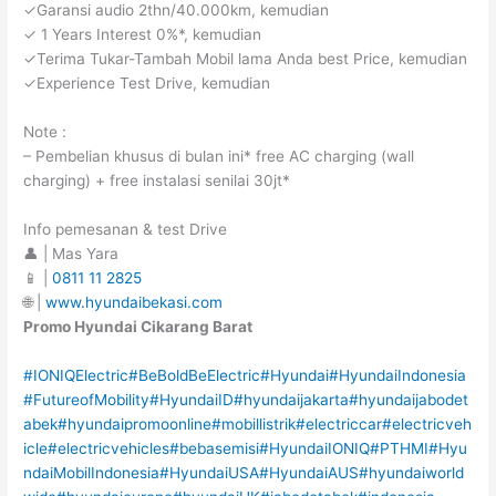
✓Garansi audio 2thn/40.000km, kemudian
✓ 1 Years Interest 0%*, kemudian
✓Terima Tukar-Tambah Mobil lama Anda best Price, kemudian
✓Experience Test Drive, kemudian
Note :
– Pembelian khusus di bulan ini* free AC charging (wall
charging) + free instalasi senilai 30jt*
Info pemesanan & test Drive
👤 | Mas Yara
📱 |
0811 11 2825
🌐 |
www.hyundaibekasi.com
Promo Hyundai Cikarang Barat
#IONIQElectric
#BeBoldBeElectric
#Hyundai
#HyundaiIndonesia
#FutureofMobility
#HyundaiID
#hyundaijakarta
#hyundaijabodet
abek
#hyundaipromoonline
#mobillistrik
#electriccar
#electricveh
icle
#electricvehicles
#bebasemisi
#HyundaiIONIQ
#PTHMI
#Hyu
ndaiMobilIndonesia
#HyundaiUSA
#HyundaiAUS
#hyundaiworld