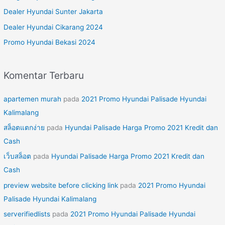
t
Dealer Hyundai Sunter Jakarta
u
Dealer Hyundai Cikarang 2024
k
Promo Hyundai Bekasi 2024
:
Komentar Terbaru
apartemen murah
pada
2021 Promo Hyundai Palisade Hyundai
Kalimalang
สล็อตแตกง่าย
pada
Hyundai Palisade Harga Promo 2021 Kredit dan
Cash
เว็บสล็อต
pada
Hyundai Palisade Harga Promo 2021 Kredit dan
Cash
preview website before clicking link
pada
2021 Promo Hyundai
Palisade Hyundai Kalimalang
serverifiedlists
pada
2021 Promo Hyundai Palisade Hyundai