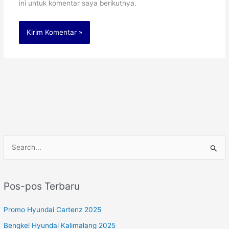
ini untuk komentar saya berikutnya.
C
a
r
Pos-pos Terbaru
i
u
Promo Hyundai Cartenz 2025
n
Bengkel Hyundai Kalimalang 2025