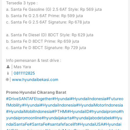
Tersedia 3 type :
a. Santa Fe Gasoline (G) 2.5 6AT Style: Rp 569 juta
b. Santa Fe G 2.5 6AT Prime: Rp 599 juta
c. Santa Fe G 2.5 6AT Signature: Rp 678 juta
a. Santa Fe Diesel (D) 8DCT Style: Rp 629 juta
b. Santa Fe D 8DCT Prime: Rp 659 juta
c. Santa Fe D 8DCT Signature: Rp 729 juta
Info pemesanan & test drive :
👤 | Mas Yara
📱 |
0811112825
🌐 |
www.hyundaibekasi.com
Promo Hyundai Cikarang Barat
#DriveSANTAFEtogether
#Hyundai
#HyundaiIndonesia
#Futureo
fMobility
#Hyundai
#HyundaiIndonesia
#HyundaiMotorIndonesia
#HyundaiMobilIndonesia
#PTHMI
#HyundaiID
#hyundaipromo
#h
yundaipromoonline
#hyundaijakarta
#hyundaijabodetabek
#Hyu
ndaiSantaFe
#SantaFe
#santafefacelift
#HyundaiUSA
#Hyundai