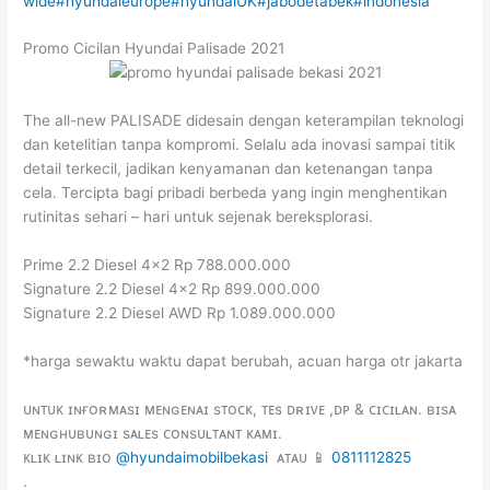
wide
#hyundaieurope
#hyundaiUK
#jabodetabek
#indonesia
Promo Cicilan Hyundai Palisade 2021
The all-new PALISADE didesain dengan keterampilan teknologi
dan ketelitian tanpa kompromi. Selalu ada inovasi sampai titik
detail terkecil, jadikan kenyamanan dan ketenangan tanpa
cela. Tercipta bagi pribadi berbeda yang ingin menghentikan
rutinitas sehari – hari untuk sejenak bereksplorasi.
Prime 2.2 Diesel 4×2 Rp 788.000.000
Signature 2.2 Diesel 4×2 Rp 899.000.000
Signature 2.2 Diesel AWD Rp 1.089.000.000
*harga sewaktu waktu dapat berubah, acuan harga otr jakarta
ᴜɴᴛᴜᴋ ɪɴғᴏʀᴍᴀsɪ ᴍᴇɴɢᴇɴᴀɪ sᴛᴏᴄᴋ, ᴛᴇs ᴅʀɪᴠᴇ ,ᴅᴘ & ᴄɪᴄɪʟᴀɴ. ʙɪsᴀ
ᴍᴇɴɢʜᴜʙᴜɴɢɪ sᴀʟᴇs ᴄᴏɴsᴜʟᴛᴀɴᴛ ᴋᴀᴍɪ.
ᴋʟɪᴋ ʟɪɴᴋ ʙɪᴏ
@hyundaimobilbekasi
ᴀᴛᴀᴜ 📱
0811112825
.