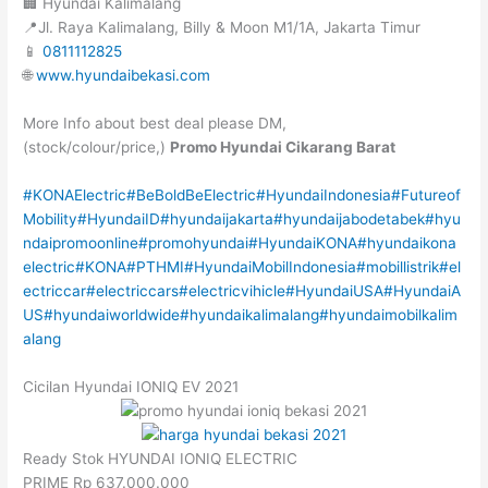
🏢 Hyundai Kalimalang
📍Jl. Raya Kalimalang, Billy & Moon M1/1A, Jakarta Timur
📱
0811112825
🌐
www.hyundaibekasi.com
More Info about best deal please DM,
(stock/colour/price,)
Promo Hyundai Cikarang Barat
#KONAElectric
#BeBoldBeElectric
#HyundaiIndonesia
#Futureof
Mobility
#HyundaiID
#hyundaijakarta
#hyundaijabodetabek
#hyu
ndaipromoonline
#promohyundai
#HyundaiKONA
#hyundaikona
electric
#KONA
#PTHMI
#HyundaiMobilIndonesia
#mobillistrik
#el
ectriccar
#electriccars
#electricvihicle
#HyundaiUSA
#HyundaiA
US
#hyundaiworldwide
#hyundaikalimalang
#hyundaimobilkalim
alang
Cicilan Hyundai IONIQ EV 2021
Ready Stok HYUNDAI IONIQ ELECTRIC
PRIME Rp 637.000.000