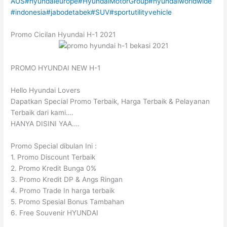
AUS
#hyundaieurope
#HyundaiMotorGroup
#hyundaiworldwide
#indonesia
#jabodetabek
#SUV
#sportutilityvehicle
Promo Cicilan Hyundai H-1 2021
PROMO HYUNDAI NEW H-1
Hello Hyundai Lovers
Dapatkan Special Promo Terbaik, Harga Terbaik & Pelayanan
Terbaik dari kami….
HANYA DISINI YAA….
Promo Special dibulan Ini :
1. Promo Discount Terbaik
2. Promo Kredit Bunga 0%
3. Promo Kredit DP & Angs Ringan
4. Promo Trade In harga terbaik
5. Promo Spesial Bonus Tambahan
6. Free Souvenir HYUNDAI