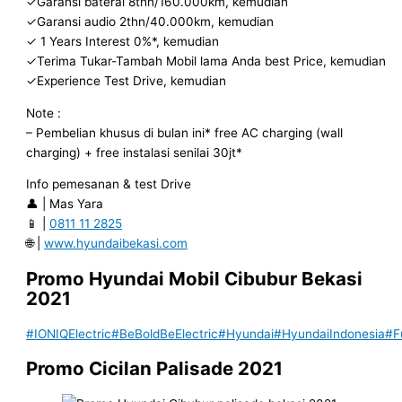
✓Garansi baterai 8thn/160.000km, kemudian
✓Garansi audio 2thn/40.000km, kemudian
✓ 1 Years Interest 0%*, kemudian
✓Terima Tukar-Tambah Mobil lama Anda best Price, kemudian
✓Experience Test Drive, kemudian
Note :
– Pembelian khusus di bulan ini* free AC charging (wall
charging) + free instalasi senilai 30jt*
Info pemesanan & test Drive
👤 | Mas Yara
📱 |
0811 11 2825
🌐 |
www.hyundaibekasi.com
Promo Hyundai Mobil
Cibubur
Bekasi
2021
#IONIQElectric
#BeBoldBeElectric
#Hyundai
#HyundaiIndonesia
#F
Promo Cicilan Palisade 2021