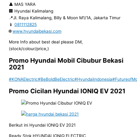
👤 MAS YARA
🏢 Hyundai Kalimalang
📍Jl. Raya Kalimalang, Billy & Moon M1/1A, Jakarta Timur
📱
0811112825
🌐
www.hyundaibekasi.com
More Info about best deal please DM,
(stock/colour/price,)
Promo Hyundai Mobil
Cibubur
Bekasi
2021
#KONAElectric
#BeBoldBeElectric
#HyundaiIndonesia
#FutureofMob
Promo Cicilan Hyundai IONIQ EV 2021
Berikut ini Hyundai IONIQ EV 2021
Ready Stok HYUNDAI IONIQ ELECTRIC