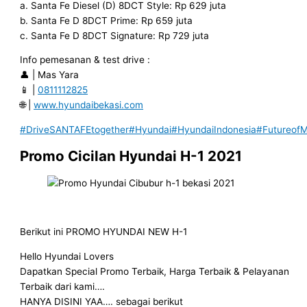
a. Santa Fe Diesel (D) 8DCT Style: Rp 629 juta
b. Santa Fe D 8DCT Prime: Rp 659 juta
c. Santa Fe D 8DCT Signature: Rp 729 juta
Info pemesanan & test drive :
👤 | Mas Yara
📱 |
0811112825
🌐 |
www.hyundaibekasi.com
#DriveSANTAFEtogether
#Hyundai
#HyundaiIndonesia
#FutureofMo
Promo Cicilan Hyundai H-1 2021
Berikut ini PROMO HYUNDAI NEW H-1
Hello Hyundai Lovers
Dapatkan Special Promo Terbaik, Harga Terbaik & Pelayanan
Terbaik dari kami….
HANYA DISINI YAA…. sebagai berikut