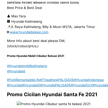
ᴅᴀᴘᴀᴛᴋᴀɴ ᴘʀᴏᴍᴏ ᴍᴇɴᴀʀɪᴋ ʜʏᴜɴᴅᴀɪ ʜᴀɴʏᴀ ᴅɪsɪɴɪ
Best Price & Best Deal
👤 Mas Yara
🏢 Hyundai Kalimalang
📍Jl. Raya Kalimalang, Billy & Moon M1/1A, Jakarta Timur
🌐
www.hyundaibekasi.com
More Info about best deal please DM,
(stock/colour/price,)
Promo Hyundai Mobil
Cibubur
Bekasi
2021
@hyundaimobilkalimalang
@hyundaiid
#ForARemarkableLife
#TheallnewPALISADE
#HyundaiIndonesia
#Hyundai
#HyundaiID
#HyundaiPALISADE
#HyundaiSUV
#hyundai
Promo Cicilan Hyundai Santa Fe 2021