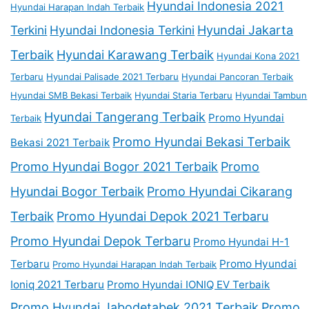
Hyundai Indonesia 2021
Hyundai Harapan Indah Terbaik
Terkini
Hyundai Indonesia Terkini
Hyundai Jakarta
Terbaik
Hyundai Karawang Terbaik
Hyundai Kona 2021
Terbaru
Hyundai Palisade 2021 Terbaru
Hyundai Pancoran Terbaik
Hyundai SMB Bekasi Terbaik
Hyundai Staria Terbaru
Hyundai Tambun
Hyundai Tangerang Terbaik
Promo Hyundai
Terbaik
Promo Hyundai Bekasi Terbaik
Bekasi 2021 Terbaik
Promo Hyundai Bogor 2021 Terbaik
Promo
Hyundai Bogor Terbaik
Promo Hyundai Cikarang
Terbaik
Promo Hyundai Depok 2021 Terbaru
Promo Hyundai Depok Terbaru
Promo Hyundai H-1
Terbaru
Promo Hyundai
Promo Hyundai Harapan Indah Terbaik
Ioniq 2021 Terbaru
Promo Hyundai IONIQ EV Terbaik
Promo Hyundai Jabodetabek 2021 Terbaik
Promo