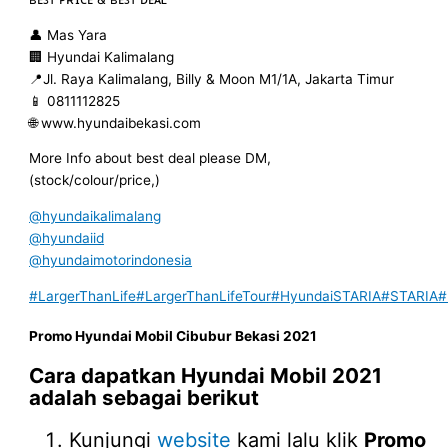
👤 Mas Yara
🏢 Hyundai Kalimalang
📍Jl. Raya Kalimalang, Billy & Moon M1/1A, Jakarta Timur
📱 0811112825
🌐 www.hyundaibekasi.com
More Info about best deal please DM,
(stock/colour/price,)
@hyundaikalimalang
@hyundaiid
@hyundaimotorindonesia
#LargerThanLife
#LargerThanLifeTour
#HyundaiSTARIA
#STARIA
#
Promo
Hyundai Mobil
Cibubur
Bekasi 2021
Cara dapatkan
Hyundai Mobil
2021
adalah sebagai berikut
Kunjungi
website
kami lalu klik
Promo