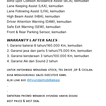
Blind Spot Collision Avoidance Assist (BCA), kemudian
Lane Keeping Assist (LKA), kemudian
Lane Following Assist (LFA), kemudian
High Beam Assist (HBA), kemudian
Driver Attention Warning (DAW), kemudian
Safe Exit Warning (SEW), kemudian
Front & Rear Parking Sensor, kemudian
𝙒𝘼𝙍𝙍𝘼𝙉𝙏𝙔 & 𝘼𝙁𝙏𝙀𝙍 𝙎𝘼𝙇𝙀𝙎 :
1. Garansi baterai 8 tahun/160.000 Km, kemudian
2. Garansi jasa dan parts 5 tahun/75.000 Km, kemudian
3. Garansi kendaraan 3 tahun/100.000 Km, kemudian
4. Garansi Aki dan Sound 2 tahun
ᴜɴᴛᴜᴋ ɪɴғᴏʀᴍᴀsɪ ᴍᴇɴɢᴇɴᴀɪ sᴛᴏᴄᴋ, ᴛᴇs ᴅʀɪᴠᴇ ,ᴅᴘ & ᴄɪᴄɪʟᴀɴ.
ʙɪsᴀ ᴍᴇɴɢʜᴜʙᴜɴɢɪ sᴀʟᴇs ᴇxᴇᴄᴜᴛɪᴠᴇ ᴋᴀᴍɪ.
ᴋʟɪᴋ ʟɪɴᴋ ʙɪᴏ
@hyundaimobilbekasi
.
.
ᴅᴀᴘᴀᴛᴋᴀɴ ᴘʀᴏᴍᴏ ᴍᴇɴᴀʀɪᴋ ʜʏᴜɴᴅᴀɪ ʜᴀɴʏᴀ ᴅɪsɪɴɪ
ʙᴇꜱᴛ ᴘʀɪᴄᴇ & ʙᴇꜱᴛ ᴅᴇᴀʟ