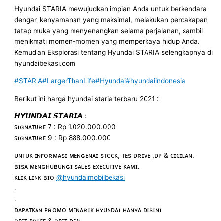
Hyundai STARIA mewujudkan impian Anda untuk berkendara
dengan kenyamanan yang maksimal, melakukan percakapan
tatap muka yang menyenangkan selama perjalanan, sambil
menikmati momen-momen yang memperkaya hidup Anda.
Kemudian Eksplorasi tentang Hyundai STARIA selengkapnya di
hyundaibekasi.com
#STARIA
#LargerThanLife
#Hyundai
#hyundaiindonesia
Berikut ini harga hyundai staria terbaru 2021 :
𝙃𝙔𝙐𝙉𝘿𝘼𝙄 𝙎𝙏𝘼𝙍𝙄𝘼 :
ꜱɪɢɴᴀᴛᴜʀᴇ 7 : Rp 1.020.000.000
ꜱɪɢɴᴀᴛᴜʀᴇ 9 : Rp 888.000.000
ᴜɴᴛᴜᴋ ɪɴғᴏʀᴍᴀsɪ ᴍᴇɴɢᴇɴᴀɪ sᴛᴏᴄᴋ, ᴛᴇs ᴅʀɪᴠᴇ ,ᴅᴘ & ᴄɪᴄɪʟᴀɴ.
ʙɪsᴀ ᴍᴇɴɢʜᴜʙᴜɴɢɪ sᴀʟᴇs ᴇxᴇᴄᴜᴛɪᴠᴇ ᴋᴀᴍɪ.
ᴋʟɪᴋ ʟɪɴᴋ ʙɪᴏ
@hyundaimobilbekasi
.
.
ᴅᴀᴘᴀᴛᴋᴀɴ ᴘʀᴏᴍᴏ ᴍᴇɴᴀʀɪᴋ ʜʏᴜɴᴅᴀɪ ʜᴀɴʏᴀ ᴅɪsɪɴɪ
ʙᴇꜱᴛ ᴘʀɪᴄᴇ & ʙᴇꜱᴛ ᴅᴇᴀʟ