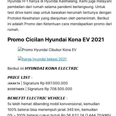
Hyundai H-1 hanya di Hyundai Kalimalang. Kami juga melayani
pembelian dari rumah selama pandemi berlangsung. Untuk
test drive kami siap untuk bawakan kerumah tentunya dengan
Protokol Kesehatan yang dianjurkan oleh pemerintah. Berikut
ini adalah Promo dan Ketentuan cara mendapatkan promo dari
rumah.
Promo Cicilan Hyundai Kona EV 2021
Berikut ini 𝙃𝙔𝙐𝙉𝘿𝘼𝙄 𝙆𝙊𝙉𝘼 𝙀𝙇𝙀𝘾𝙏𝙍𝙄𝘾
𝙋𝙍𝙄𝘾𝙀 𝙇𝙄𝙎𝙏 :
ᴊᴀᴋᴀʀᴛᴀ | Signature Rp 697.000.000
ʙᴏᴅᴇᴛᴀʙᴇᴋ | Signature Rp 708.500.000
𝘽𝙀𝙉𝙀𝙁𝙄𝙏 𝙀𝙇𝙀𝘾𝙏𝙍𝙄𝘾 𝙑𝙀𝙃𝙄𝘾𝙇𝙀 :
5x lebih hemat dibanding mobil konvensional, kemudian
100% baterai bisa menempuh jarak 345 km, kemudian
0% – 100% baterai cukup butuh Rp 56.632,24 (1.444,70/kWh),