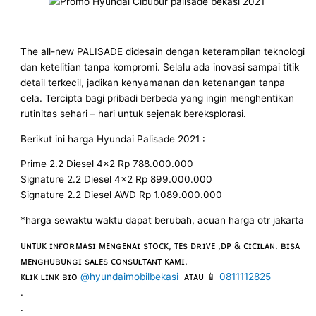
The all-new PALISADE didesain dengan keterampilan teknologi
dan ketelitian tanpa kompromi. Selalu ada inovasi sampai titik
detail terkecil, jadikan kenyamanan dan ketenangan tanpa
cela. Tercipta bagi pribadi berbeda yang ingin menghentikan
rutinitas sehari – hari untuk sejenak bereksplorasi.
Berikut ini harga Hyundai Palisade 2021 :
Prime 2.2 Diesel 4×2 Rp 788.000.000
Signature 2.2 Diesel 4×2 Rp 899.000.000
Signature 2.2 Diesel AWD Rp 1.089.000.000
*harga sewaktu waktu dapat berubah, acuan harga otr jakarta
ᴜɴᴛᴜᴋ ɪɴғᴏʀᴍᴀsɪ ᴍᴇɴɢᴇɴᴀɪ sᴛᴏᴄᴋ, ᴛᴇs ᴅʀɪᴠᴇ ,ᴅᴘ & ᴄɪᴄɪʟᴀɴ. ʙɪsᴀ
ᴍᴇɴɢʜᴜʙᴜɴɢɪ sᴀʟᴇs ᴄᴏɴsᴜʟᴛᴀɴᴛ ᴋᴀᴍɪ.
ᴋʟɪᴋ ʟɪɴᴋ ʙɪᴏ
@hyundaimobilbekasi
ᴀᴛᴀᴜ 📱
0811112825
.
.