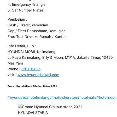
4. Emergency Triangle
5. Car Number Plates
Pembelian :
Cash / Credit, kemudian
Cop / Fleet Perusahaan, kemudian
Free Test Drive ke Rumah / Kantor
Info Detail, Hub :
HYUNDAI MOBIL Kalimalang
Jl. Raya Kalimalang, Billy & Moon, M1/1A, Jakarta Timur, 13450
Mas Yara
Phone :
0811112825
visit :
www.hyundaibekasi.com
Promo Hyundai Mobil
Cibubur
Bekasi 2021
#hyundaiid
#hotelbintang5
#hotelsheraton
#hotelmulia
#hotelindon
HYUNDAI STARIA