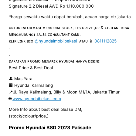
Signature 2.2 Diesel AWD Rp 1.110.000.000
*harga sewaktu waktu dapat berubah, acuan harga otr jakarta
ᴜɴᴛᴜᴋ ɪɴғᴏʀᴍᴀsɪ ᴍᴇɴɢᴇɴᴀɪ sᴛᴏᴄᴋ, ᴛᴇs ᴅʀɪᴠᴇ ,ᴅᴘ & ᴄɪᴄɪʟᴀɴ. ʙɪsᴀ
ᴍᴇɴɢʜᴜʙᴜɴɢɪ sᴀʟᴇs ᴄᴏɴsᴜʟᴛᴀɴᴛ ᴋᴀᴍɪ.
ᴋʟɪᴋ ʟɪɴᴋ ʙɪᴏ
@hyundaimobilbekasi
ᴀᴛᴀᴜ 📱
0811112825
.
.
ᴅᴀᴘᴀᴛᴋᴀɴ ᴘʀᴏᴍᴏ ᴍᴇɴᴀʀɪᴋ ʜʏᴜɴᴅᴀɪ ʜᴀɴʏᴀ ᴅɪsɪɴɪ
Best Price & Best Deal
👤 Mas Yara
🏢 Hyundai Kalimalang
📍Jl. Raya Kalimalang, Billy & Moon M1/1A, Jakarta Timur
🌐
www.hyundaibekasi.com
More Info about best deal please DM,
(stock/colour/price,)
Promo Hyundai
BSD
202
3
Palisade