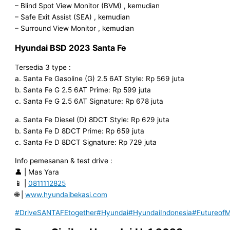
– Blind Spot View Monitor (BVM) , kemudian
– Safe Exit Assist (SEA) , kemudian
– Surround View Monitor , kemudian
Hyundai
BSD
2023 Santa Fe
Tersedia 3 type :
a. Santa Fe Gasoline (G) 2.5 6AT Style: Rp 569 juta
b. Santa Fe G 2.5 6AT Prime: Rp 599 juta
c. Santa Fe G 2.5 6AT Signature: Rp 678 juta
a. Santa Fe Diesel (D) 8DCT Style: Rp 629 juta
b. Santa Fe D 8DCT Prime: Rp 659 juta
c. Santa Fe D 8DCT Signature: Rp 729 juta
Info pemesanan & test drive :
👤 | Mas Yara
📱 |
0811112825
🌐 |
www.hyundaibekasi.com
#DriveSANTAFEtogether
#Hyundai
#HyundaiIndonesia
#FutureofMo