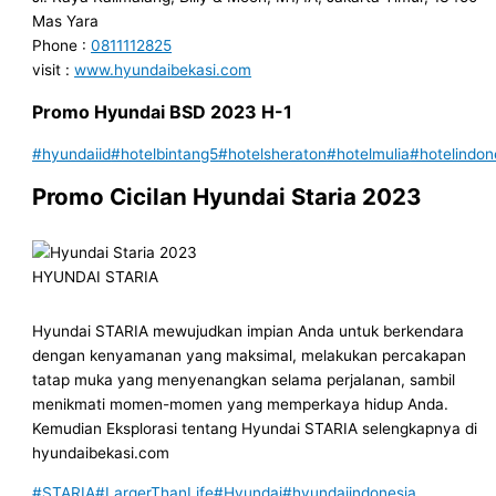
Mas Yara
Phone :
0811112825
visit :
www.hyundaibekasi.com
Promo Hyundai
BSD
202
3
H-1
#hyundaiid
#hotelbintang5
#hotelsheraton
#hotelmulia
#hotelindon
Promo Cicilan Hyundai Staria 2023
HYUNDAI STARIA
Hyundai STARIA mewujudkan impian Anda untuk berkendara
dengan kenyamanan yang maksimal, melakukan percakapan
tatap muka yang menyenangkan selama perjalanan, sambil
menikmati momen-momen yang memperkaya hidup Anda.
Kemudian Eksplorasi tentang Hyundai STARIA selengkapnya di
hyundaibekasi.com
#STARIA
#LargerThanLife
#Hyundai
#hyundaiindonesia