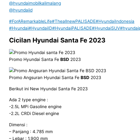
@hyundaimobilkalimalang
@hyundaiid
#ForARemarkableLife
#TheallnewPALISADE
#HyundaiIndonesia
#Hyundai
#HyundaiID
#HyundaiPALISADE
#HyundaiSUV
#hyundai
Cicilan Hyundai Santa Fe 2023
Promo Hyundai Santa Fe
BSD
2023
Promo Angsuran Hyundai Santa Fe
BSD
2023
Berikut ini New Hyundai Santa Fe 2023
Ada 2 type engine :
-2.5L MPi Gasoline engine
-2.2L CRDi Diesel engine
Dimensi :
– Panjang : 4.785 mm
– Lebar : 1.900 mm