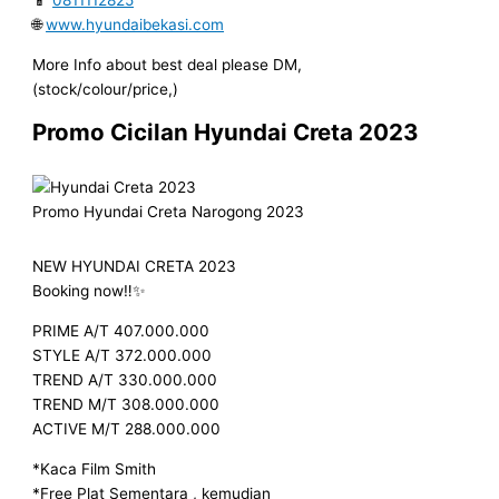
📱
0811112825
🌐
www.hyundaibekasi.com
More Info about best deal please DM,
(stock/colour/price,)
Promo Cicilan Hyundai Creta 2023
Promo Hyundai Creta Narogong 2023
NEW HYUNDAI CRETA 2023
Booking now‼️✨
PRIME A/T 407.000.000
STYLE A/T 372.000.000
TREND A/T 330.000.000
TREND M/T 308.000.000
ACTIVE M/T 288.000.000
*Kaca Film Smith
*Free Plat Sementara , kemudian