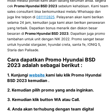
mobil melalui ponsel kami akan datang kerumah anda. segera
cek
Promo Hyundai
BSD
2023
sebelum kehabisan. Kami team
sales consultant bisa berkomunikasi melalu Whatsapp dan
juga line telpon di
0811112825
. Pelayanan akan kami berikan
selama 24 jam, kemudian juga kami akan berikan penawaran
yang terbaik. Dapatkan bonus menarik dan diskon besar
besaran di
Promo Hyundai BSD
2023
. Dapatkan juga promo
tambahan untuk unit dengan NIK 2022. Promo sangat besar
untuk hyundai stargazer, hyundai creta, santa fe, IONIQ 5,
Staria dan Palisade.
Cara dapatkan Promo Hyundai
BSD
2023
adalah sebagai berikut :
1. Kunjungi
website
kami lalu klik
Promo Hyundai
BSD
2023
kemudian .
2. Kemudian pilih promo yang anda inginkan.
3. Kemudian klik button WA atau Call.
4. Anda akan terhubung dengan team digital