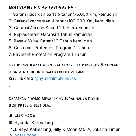
𝙒𝘼𝙍𝙍𝘼𝙉𝙏𝙔 & 𝘼𝙁𝙏𝙀𝙍 𝙎𝘼𝙇𝙀𝙎 :
1. Garansi jasa dan parts 5 tahun/75.000 Km, kemudian
2. Garansi kendaraan 4 tahun/100.000 Km, kemudian
3. Garansi Aki dan Sound 2 tahun kemudian
4. Replacement Garansi 1 Tahun kemudian
5. Resale Value Garansi 3 Tahun kemudian
6. Customer Protection Program 1 Tahun
7. Payment Protection Program 1 Tahun
ᴜɴᴛᴜᴋ ɪɴғᴏʀᴍᴀsɪ ᴍᴇɴɢᴇɴᴀɪ sᴛᴏᴄᴋ, ᴛᴇs ᴅʀɪᴠᴇ ,ᴅᴘ & ᴄɪᴄɪʟᴀɴ.
ʙɪsᴀ ᴍᴇɴɢʜᴜʙᴜɴɢɪ sᴀʟᴇs ᴇxᴇᴄᴜᴛɪᴠᴇ ᴋᴀᴍɪ.
ᴋʟɪᴋ ʟɪɴᴋ ʙɪᴏ
@hyundaimobilbekasi
.
.
ᴅᴀᴘᴀᴛᴋᴀɴ ᴘʀᴏᴍᴏ ᴍᴇɴᴀʀɪᴋ ʜʏᴜɴᴅᴀɪ ʜᴀɴʏᴀ ᴅɪsɪɴɪ
ʙᴇꜱᴛ ᴘʀɪᴄᴇ & ʙᴇꜱᴛ ᴅᴇᴀʟ
👤 MAS YARA
🏢 Hyundai Kalimalang
📍Jl. Raya Kalimalang, Billy & Moon M1/1A, Jakarta Timur