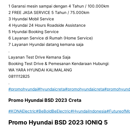
1 Garansi mesin sampai dengan 4 Tahun / 100.000km
2 FREE JASA SERVICE 5 Tahun / 75.000km
3 Hyundai Mobil Service
4 Hyundai 24 Hours Roadside Assistance
5 Hyundai Booking Service
6 Layanan Service di Rumah (Home Service)
7 Layanan Hyundai datang kemana saja
.
Layanan Test Drive Kemana Saja
Booking Test Drive & Pemesanan Kendaraan Hubungi:
WA YARA HYUNDAI KALIMALANG
0811112825
.
#promohyundai
#hyundaicreta
#promohyundaicreta
#promohyunda
Promo Hyundai
BSD
2023
Creta
#KONAElectric
#BeBoldBeElectric
#HyundaiIndonesia
#FutureofMob
Promo Hyundai
BSD
2023 IONIQ 5