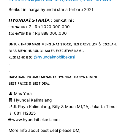
Berikut ini harga hyundai staria terbaru 2021 :
𝙃𝙔𝙐𝙉𝘿𝘼𝙄 𝙎𝙏𝘼𝙍𝙄𝘼 : berikut ini :
ꜱɪɢɴᴀᴛᴜʀᴇ 7 : Rp 1.020.000.000
ꜱɪɢɴᴀᴛᴜʀᴇ 9 : Rp 888.000.000
ᴜɴᴛᴜᴋ ɪɴғᴏʀᴍᴀsɪ ᴍᴇɴɢᴇɴᴀɪ sᴛᴏᴄᴋ, ᴛᴇs ᴅʀɪᴠᴇ ,ᴅᴘ & ᴄɪᴄɪʟᴀɴ.
ʙɪsᴀ ᴍᴇɴɢʜᴜʙᴜɴɢɪ sᴀʟᴇs ᴇxᴇᴄᴜᴛɪᴠᴇ ᴋᴀᴍɪ.
ᴋʟɪᴋ ʟɪɴᴋ ʙɪᴏ
@hyundaimobilbekasi
.
.
ᴅᴀᴘᴀᴛᴋᴀɴ ᴘʀᴏᴍᴏ ᴍᴇɴᴀʀɪᴋ ʜʏᴜɴᴅᴀɪ ʜᴀɴʏᴀ ᴅɪsɪɴɪ
ʙᴇꜱᴛ ᴘʀɪᴄᴇ & ʙᴇꜱᴛ ᴅᴇᴀʟ
👤 Mas Yara
🏢 Hyundai Kalimalang
📍Jl. Raya Kalimalang, Billy & Moon M1/1A, Jakarta Timur
📱 0811112825
🌐 www.hyundaibekasi.com
More Info about best deal please DM,