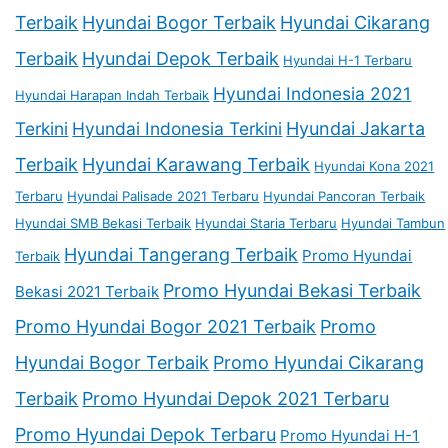
Terbaik
Hyundai Bogor Terbaik
Hyundai Cikarang
Terbaik
Hyundai Depok Terbaik
Hyundai H-1 Terbaru
Hyundai Indonesia 2021
Hyundai Harapan Indah Terbaik
Terkini
Hyundai Indonesia Terkini
Hyundai Jakarta
Terbaik
Hyundai Karawang Terbaik
Hyundai Kona 2021
Terbaru
Hyundai Palisade 2021 Terbaru
Hyundai Pancoran Terbaik
Hyundai SMB Bekasi Terbaik
Hyundai Staria Terbaru
Hyundai Tambun
Hyundai Tangerang Terbaik
Promo Hyundai
Terbaik
Promo Hyundai Bekasi Terbaik
Bekasi 2021 Terbaik
Promo Hyundai Bogor 2021 Terbaik
Promo
Hyundai Bogor Terbaik
Promo Hyundai Cikarang
Terbaik
Promo Hyundai Depok 2021 Terbaru
Promo Hyundai Depok Terbaru
Promo Hyundai H-1