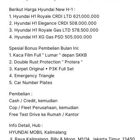
Berikut Harga Hyundai New H-1 :
1. Hyundai H1 Royale CRDI LTD 621.000.000
2. Hyundai H1 Elegance CRDI 508.000.000
3. Hyundai H1 Royale Gas LTD 578.500.000
4. Hyundai H1 XG Gas PSD 505.000.000
Spesial Bonus Pembelian Bulan Ini:
1. Kaca Film Full ” Lumar ” depan SKKB
2. Double Rust Protection ” Protera “
3. Karpet Original • P3K Full Set
4. Emergency Triangle
5. Car Number Plates
Pembelian :
Cash / Credit, kemudian
Cop / Fleet Perusahaan, kemudian
Free Test Drive ke Rumah / Kantor
Info Detail, Hub :
HYUNDAI MOBIL Kalimalang
Jl. Raya Kalimalang, Billy & Moon, M1/1A, Jakarta Timur, 13450