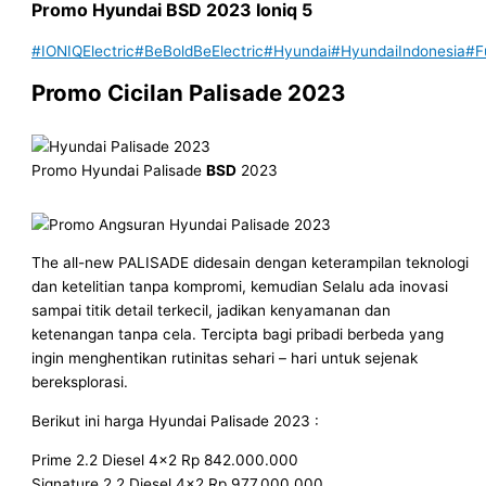
Promo Hyundai
BSD
202
3
Ioniq 5
#IONIQElectric
#BeBoldBeElectric
#Hyundai
#HyundaiIndonesia
#F
Promo Cicilan Palisade 2023
Promo Hyundai Palisade
BSD
2023
The all-new PALISADE didesain dengan keterampilan teknologi
dan ketelitian tanpa kompromi, kemudian Selalu ada inovasi
sampai titik detail terkecil, jadikan kenyamanan dan
ketenangan tanpa cela. Tercipta bagi pribadi berbeda yang
ingin menghentikan rutinitas sehari – hari untuk sejenak
bereksplorasi.
Berikut ini harga Hyundai Palisade 2023 :
Prime 2.2 Diesel 4×2 Rp 842.000.000
Signature 2.2 Diesel 4×2 Rp 977.000.000