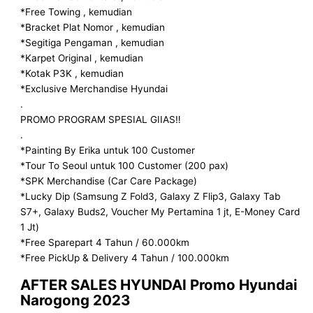
*Free Towing , kemudian
*Bracket Plat Nomor , kemudian
*Segitiga Pengaman , kemudian
*Karpet Original , kemudian
*Kotak P3K , kemudian
*Exclusive Merchandise Hyundai
.
PROMO PROGRAM SPESIAL GIIAS‼️
.
*Painting By Erika untuk 100 Customer
*Tour To Seoul untuk 100 Customer (200 pax)
*SPK Merchandise (Car Care Package)
*Lucky Dip (Samsung Z Fold3, Galaxy Z Flip3, Galaxy Tab
S7+, Galaxy Buds2, Voucher My Pertamina 1 jt, E-Money Card
1 Jt)
*Free Sparepart 4 Tahun / 60.000km
*Free PickUp & Delivery 4 Tahun / 100.000km
AFTER SALES HYUNDAI Promo Hyundai
Narogong 2023