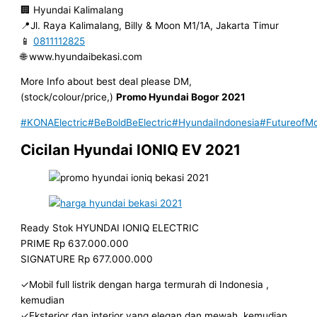
🏢 Hyundai Kalimalang
📍Jl. Raya Kalimalang, Billy & Moon M1/1A, Jakarta Timur
📱
0811112825
🌐 www.hyundaibekasi.com
More Info about best deal please DM,
(stock/colour/price,)
Promo Hyundai Bogor 2021
#KONAElectric
#BeBoldBeElectric
#HyundaiIndonesia
#FutureofMob
Cicilan Hyundai IONIQ EV 2021
Ready Stok HYUNDAI IONIQ ELECTRIC
PRIME Rp 637.000.000
SIGNATURE Rp 677.000.000
✓Mobil full listrik dengan harga termurah di Indonesia ,
kemudian
✓Eksterior dan interior yang elegan dan mewah, kemudian