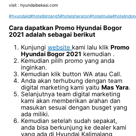
visit : hyundaibekasi.com
#hyundaiid
#hotelbintang5
#hotelsheraton
#hotelmulia
#hotelindon
Cara dapatkan
Promo Hyundai Bogor
2021
adalah sebagai berikut
Kunjungi
website
kami lalu klik
Promo
Hyundai Bogor 2021
kemudian .
Kemudian pilih promo yang anda
inginkan.
Kemudian klik button WA atau Call.
Anda akan terhubung dengan team
digital marketing kami yaitu
Mas Yara
.
Selanjutnya team digital marketing
kami akan memberikan arahan dan
masukan sesuai dengan busget yang
ada miliki.
Kemudian setelah sudah sepakat,
anda bisa berkunjung ke dealer kami
yang ada di Hyundai Kalimalang