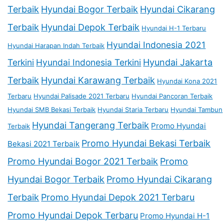
Terbaik
Hyundai Bogor Terbaik
Hyundai Cikarang
Terbaik
Hyundai Depok Terbaik
Hyundai H-1 Terbaru
Hyundai Indonesia 2021
Hyundai Harapan Indah Terbaik
Terkini
Hyundai Indonesia Terkini
Hyundai Jakarta
Terbaik
Hyundai Karawang Terbaik
Hyundai Kona 2021
Terbaru
Hyundai Palisade 2021 Terbaru
Hyundai Pancoran Terbaik
Hyundai SMB Bekasi Terbaik
Hyundai Staria Terbaru
Hyundai Tambun
Hyundai Tangerang Terbaik
Promo Hyundai
Terbaik
Promo Hyundai Bekasi Terbaik
Bekasi 2021 Terbaik
Promo Hyundai Bogor 2021 Terbaik
Promo
Hyundai Bogor Terbaik
Promo Hyundai Cikarang
Terbaik
Promo Hyundai Depok 2021 Terbaru
Promo Hyundai Depok Terbaru
Promo Hyundai H-1