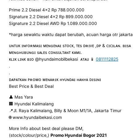
Prime 2.2 Diesel 4×2 Rp 788.000.000
Signature 2.2 Diesel 4×2 Rp 899.000.000
Signature 2.2 Diesel AWD Rp 1.089.000.000
*harga sewaktu waktu dapat berubah, acuan harga otr jakarta
ᴜɴᴛᴜᴋ ɪɴғᴏʀᴍᴀsɪ ᴍᴇɴɢᴇɴᴀɪ sᴛᴏᴄᴋ, ᴛᴇs ᴅʀɪᴠᴇ ,ᴅᴘ & ᴄɪᴄɪʟᴀɴ. ʙɪsᴀ
ᴍᴇɴɢʜᴜʙᴜɴɢɪ sᴀʟᴇs ᴄᴏɴsᴜʟᴛᴀɴᴛ ᴋᴀᴍɪ.
ᴋʟɪᴋ ʟɪɴᴋ ʙɪᴏ @hyundaimobilbekasi ᴀᴛᴀᴜ 📱
0811112825
.
.
ᴅᴀᴘᴀᴛᴋᴀɴ ᴘʀᴏᴍᴏ ᴍᴇɴᴀʀɪᴋ ʜʏᴜɴᴅᴀɪ ʜᴀɴʏᴀ ᴅɪsɪɴɪ
Best Price & Best Deal
👤 Mas Yara
🏢 Hyundai Kalimalang
📍Jl. Raya Kalimalang, Billy & Moon M1/1A, Jakarta Timur
🌐 www.hyundaibekasi.com
More Info about best deal please DM,
(stock/colour/price,)
Promo Hyundai Bogor 2021