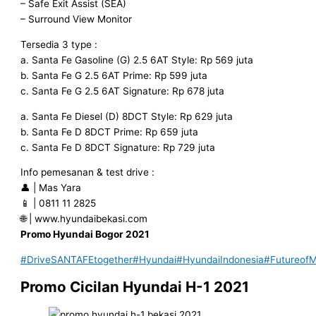
– Safe Exit Assist (SEA)
– Surround View Monitor
Tersedia 3 type :
a. Santa Fe Gasoline (G) 2.5 6AT Style: Rp 569 juta
b. Santa Fe G 2.5 6AT Prime: Rp 599 juta
c. Santa Fe G 2.5 6AT Signature: Rp 678 juta
a. Santa Fe Diesel (D) 8DCT Style: Rp 629 juta
b. Santa Fe D 8DCT Prime: Rp 659 juta
c. Santa Fe D 8DCT Signature: Rp 729 juta
Info pemesanan & test drive :
👤 | Mas Yara
📱 | 0811 11 2825
🌐 | www.hyundaibekasi.com
Promo Hyundai Bogor 2021
#DriveSANTAFEtogether
#Hyundai
#HyundaiIndonesia
#FutureofMo
Promo Cicilan Hyundai H-1 2021