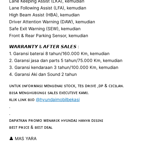
Lane Keeping Assist (LKA), kemudian
Lane Following Assist (LFA), kemudian
High Beam Assist (HBA), kemudian
Driver Attention Warning (DAW), kemudian
Safe Exit Warning (SEW), kemudian
Front & Rear Parking Sensor, kemudian
𝙒𝘼𝙍𝙍𝘼𝙉𝙏𝙔 & 𝘼𝙁𝙏𝙀𝙍 𝙎𝘼𝙇𝙀𝙎 :
1. Garansi baterai 8 tahun/160.000 Km, kemudian
2. Garansi jasa dan parts 5 tahun/75.000 Km, kemudian
3. Garansi kendaraan 3 tahun/100.000 Km, kemudian
4. Garansi Aki dan Sound 2 tahun
ᴜɴᴛᴜᴋ ɪɴғᴏʀᴍᴀsɪ ᴍᴇɴɢᴇɴᴀɪ sᴛᴏᴄᴋ, ᴛᴇs ᴅʀɪᴠᴇ ,ᴅᴘ & ᴄɪᴄɪʟᴀɴ.
ʙɪsᴀ ᴍᴇɴɢʜᴜʙᴜɴɢɪ sᴀʟᴇs ᴇxᴇᴄᴜᴛɪᴠᴇ ᴋᴀᴍɪ.
ᴋʟɪᴋ ʟɪɴᴋ ʙɪᴏ
@hyundaimobilbekasi
.
.
ᴅᴀᴘᴀᴛᴋᴀɴ ᴘʀᴏᴍᴏ ᴍᴇɴᴀʀɪᴋ ʜʏᴜɴᴅᴀɪ ʜᴀɴʏᴀ ᴅɪsɪɴɪ
ʙᴇꜱᴛ ᴘʀɪᴄᴇ & ʙᴇꜱᴛ ᴅᴇᴀʟ
👤 MAS YARA