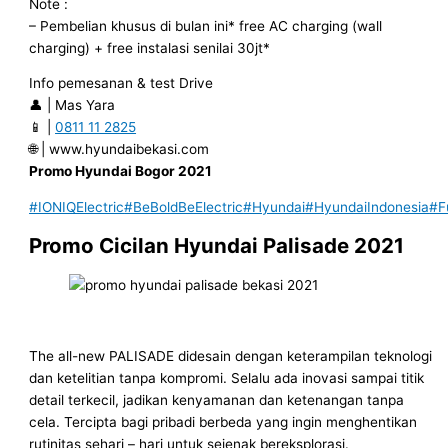
Note :
– Pembelian khusus di bulan ini* free AC charging (wall
charging) + free instalasi senilai 30jt*
Info pemesanan & test Drive
👤 | Mas Yara
📱 |
0811 11 2825
🌐 | www.hyundaibekasi.com
Promo Hyundai Bogor 2021
#IONIQElectric
#BeBoldBeElectric
#Hyundai
#HyundaiIndonesia
#F
Promo Cicilan Hyundai Palisade 2021
The all-new PALISADE didesain dengan keterampilan teknologi
dan ketelitian tanpa kompromi. Selalu ada inovasi sampai titik
detail terkecil, jadikan kenyamanan dan ketenangan tanpa
cela. Tercipta bagi pribadi berbeda yang ingin menghentikan
rutinitas sehari – hari untuk sejenak bereksplorasi.