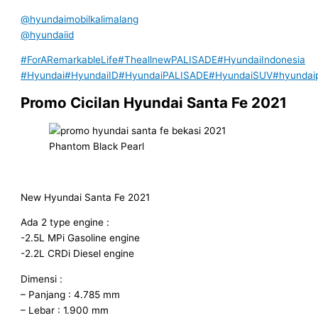
@hyundaimobilkalimalang
@hyundaiid
#ForARemarkableLife
#TheallnewPALISADE
#HyundaiIndonesia
#Hyundai
#HyundaiID
#HyundaiPALISADE
#HyundaiSUV
#hyundai
Promo Cicilan Hyundai Santa Fe 2021
Phantom Black Pearl
New Hyundai Santa Fe 2021
Ada 2 type engine :
-2.5L MPi Gasoline engine
-2.2L CRDi Diesel engine
Dimensi :
– Panjang : 4.785 mm
– Lebar : 1.900 mm