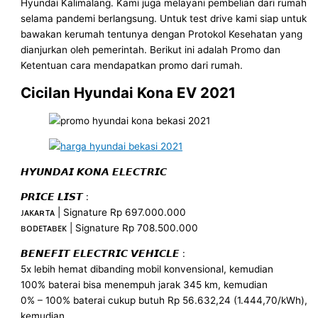
Hyundai Kalimalang. Kami juga melayani pembelian dari rumah
selama pandemi berlangsung. Untuk test drive kami siap untuk
bawakan kerumah tentunya dengan Protokol Kesehatan yang
dianjurkan oleh pemerintah. Berikut ini adalah Promo dan
Ketentuan cara mendapatkan promo dari rumah.
Cicilan Hyundai Kona EV 2021
𝙃𝙔𝙐𝙉𝘿𝘼𝙄 𝙆𝙊𝙉𝘼 𝙀𝙇𝙀𝘾𝙏𝙍𝙄𝘾
𝙋𝙍𝙄𝘾𝙀 𝙇𝙄𝙎𝙏 :
ᴊᴀᴋᴀʀᴛᴀ | Signature Rp 697.000.000
ʙᴏᴅᴇᴛᴀʙᴇᴋ | Signature Rp 708.500.000
𝘽𝙀𝙉𝙀𝙁𝙄𝙏 𝙀𝙇𝙀𝘾𝙏𝙍𝙄𝘾 𝙑𝙀𝙃𝙄𝘾𝙇𝙀 :
5x lebih hemat dibanding mobil konvensional, kemudian
100% baterai bisa menempuh jarak 345 km, kemudian
0% – 100% baterai cukup butuh Rp 56.632,24 (1.444,70/kWh),
kemudian