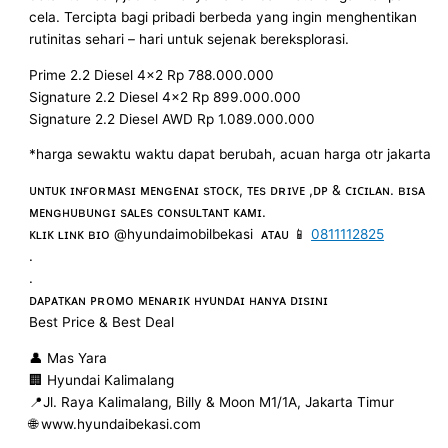
cela. Tercipta bagi pribadi berbeda yang ingin menghentikan
rutinitas sehari – hari untuk sejenak bereksplorasi.
Prime 2.2 Diesel 4×2 Rp 788.000.000
Signature 2.2 Diesel 4×2 Rp 899.000.000
Signature 2.2 Diesel AWD Rp 1.089.000.000
*harga sewaktu waktu dapat berubah, acuan harga otr jakarta
ᴜɴᴛᴜᴋ ɪɴғᴏʀᴍᴀsɪ ᴍᴇɴɢᴇɴᴀɪ sᴛᴏᴄᴋ, ᴛᴇs ᴅʀɪᴠᴇ ,ᴅᴘ & ᴄɪᴄɪʟᴀɴ. ʙɪsᴀ
ᴍᴇɴɢʜᴜʙᴜɴɢɪ sᴀʟᴇs ᴄᴏɴsᴜʟᴛᴀɴᴛ ᴋᴀᴍɪ.
ᴋʟɪᴋ ʟɪɴᴋ ʙɪᴏ @hyundaimobilbekasi ᴀᴛᴀᴜ 📱
0811112825
.
.
ᴅᴀᴘᴀᴛᴋᴀɴ ᴘʀᴏᴍᴏ ᴍᴇɴᴀʀɪᴋ ʜʏᴜɴᴅᴀɪ ʜᴀɴʏᴀ ᴅɪsɪɴɪ
Best Price & Best Deal
👤 Mas Yara
🏢 Hyundai Kalimalang
📍Jl. Raya Kalimalang, Billy & Moon M1/1A, Jakarta Timur
🌐 www.hyundaibekasi.com