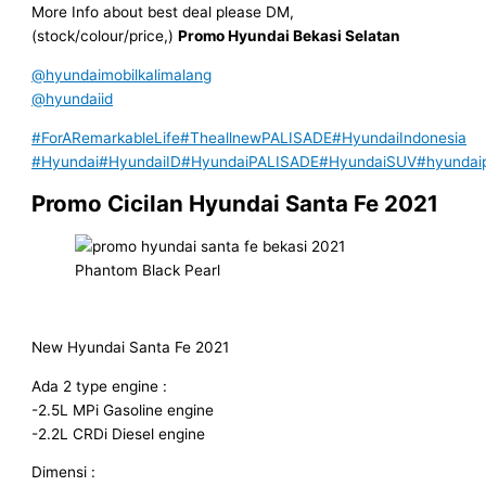
More Info about best deal please DM,
(stock/colour/price,)
Promo Hyundai Bekasi Selatan
@hyundaimobilkalimalang
@hyundaiid
#ForARemarkableLife
#TheallnewPALISADE
#HyundaiIndonesia
#Hyundai
#HyundaiID
#HyundaiPALISADE
#HyundaiSUV
#hyundai
Promo Cicilan Hyundai Santa Fe 2021
Phantom Black Pearl
New Hyundai Santa Fe 2021
Ada 2 type engine :
-2.5L MPi Gasoline engine
-2.2L CRDi Diesel engine
Dimensi :