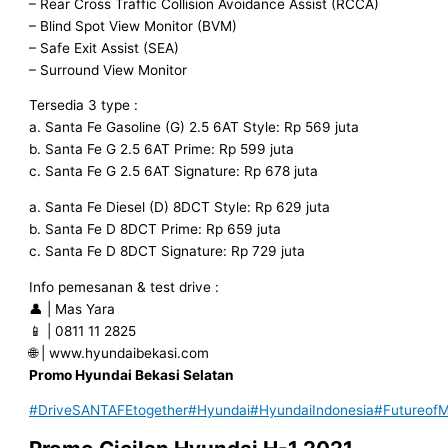
– Rear Cross Traffic Collision Avoidance Assist (RCCA)
– Blind Spot View Monitor (BVM)
– Safe Exit Assist (SEA)
– Surround View Monitor
Tersedia 3 type :
a. Santa Fe Gasoline (G) 2.5 6AT Style: Rp 569 juta
b. Santa Fe G 2.5 6AT Prime: Rp 599 juta
c. Santa Fe G 2.5 6AT Signature: Rp 678 juta
a. Santa Fe Diesel (D) 8DCT Style: Rp 629 juta
b. Santa Fe D 8DCT Prime: Rp 659 juta
c. Santa Fe D 8DCT Signature: Rp 729 juta
Info pemesanan & test drive :
👤 | Mas Yara
📱 | 0811 11 2825
🌐 | www.hyundaibekasi.com
Promo Hyundai Bekasi Selatan
#DriveSANTAFEtogether
#Hyundai
#HyundaiIndonesia
#FutureofMo