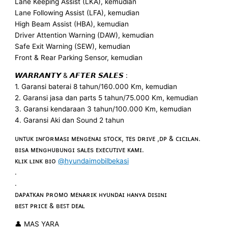
Lane Keeping Assist (LKA), kemudian
Lane Following Assist (LFA), kemudian
High Beam Assist (HBA), kemudian
Driver Attention Warning (DAW), kemudian
Safe Exit Warning (SEW), kemudian
Front & Rear Parking Sensor, kemudian
𝙒𝘼𝙍𝙍𝘼𝙉𝙏𝙔 & 𝘼𝙁𝙏𝙀𝙍 𝙎𝘼𝙇𝙀𝙎 :
1. Garansi baterai 8 tahun/160.000 Km, kemudian
2. Garansi jasa dan parts 5 tahun/75.000 Km, kemudian
3. Garansi kendaraan 3 tahun/100.000 Km, kemudian
4. Garansi Aki dan Sound 2 tahun
ᴜɴᴛᴜᴋ ɪɴғᴏʀᴍᴀsɪ ᴍᴇɴɢᴇɴᴀɪ sᴛᴏᴄᴋ, ᴛᴇs ᴅʀɪᴠᴇ ,ᴅᴘ & ᴄɪᴄɪʟᴀɴ.
ʙɪsᴀ ᴍᴇɴɢʜᴜʙᴜɴɢɪ sᴀʟᴇs ᴇxᴇᴄᴜᴛɪᴠᴇ ᴋᴀᴍɪ.
ᴋʟɪᴋ ʟɪɴᴋ ʙɪᴏ
@hyundaimobilbekasi
.
.
ᴅᴀᴘᴀᴛᴋᴀɴ ᴘʀᴏᴍᴏ ᴍᴇɴᴀʀɪᴋ ʜʏᴜɴᴅᴀɪ ʜᴀɴʏᴀ ᴅɪsɪɴɪ
ʙᴇꜱᴛ ᴘʀɪᴄᴇ & ʙᴇꜱᴛ ᴅᴇᴀʟ
👤 MAS YARA