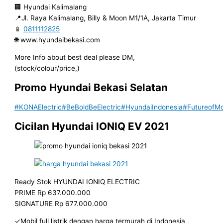
🏢 Hyundai Kalimalang
📍Jl. Raya Kalimalang, Billy & Moon M1/1A, Jakarta Timur
📱
0811112825
🌐 www.hyundaibekasi.com
More Info about best deal please DM,
(stock/colour/price,)
Promo Hyundai Bekasi Selatan
#KONAElectric
#BeBoldBeElectric
#HyundaiIndonesia
#FutureofMob
Cicilan Hyundai IONIQ EV 2021
Ready Stok HYUNDAI IONIQ ELECTRIC
PRIME Rp 637.000.000
SIGNATURE Rp 677.000.000
✓Mobil full listrik dengan harga termurah di Indonesia ,