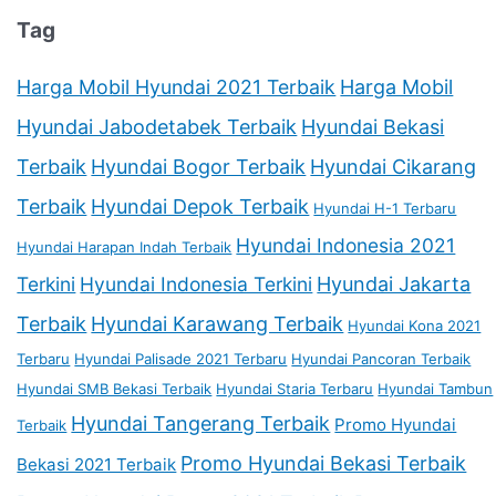
Tag
Harga Mobil Hyundai 2021 Terbaik
Harga Mobil
Hyundai Jabodetabek Terbaik
Hyundai Bekasi
Terbaik
Hyundai Bogor Terbaik
Hyundai Cikarang
Terbaik
Hyundai Depok Terbaik
Hyundai H-1 Terbaru
Hyundai Indonesia 2021
Hyundai Harapan Indah Terbaik
Terkini
Hyundai Indonesia Terkini
Hyundai Jakarta
Terbaik
Hyundai Karawang Terbaik
Hyundai Kona 2021
Terbaru
Hyundai Palisade 2021 Terbaru
Hyundai Pancoran Terbaik
Hyundai SMB Bekasi Terbaik
Hyundai Staria Terbaru
Hyundai Tambun
Hyundai Tangerang Terbaik
Promo Hyundai
Terbaik
Promo Hyundai Bekasi Terbaik
Bekasi 2021 Terbaik