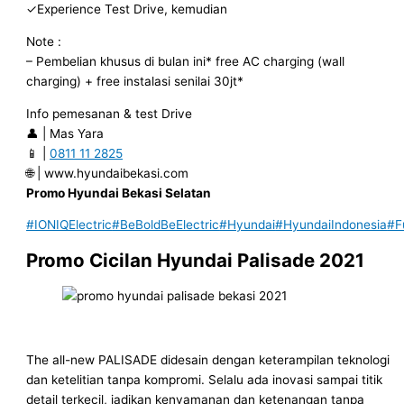
✓Experience Test Drive, kemudian
Note :
– Pembelian khusus di bulan ini* free AC charging (wall
charging) + free instalasi senilai 30jt*
Info pemesanan & test Drive
👤 | Mas Yara
📱 |
0811 11 2825
🌐 | www.hyundaibekasi.com
Promo Hyundai Bekasi Selatan
#IONIQElectric
#BeBoldBeElectric
#Hyundai
#HyundaiIndonesia
#F
Promo Cicilan Hyundai Palisade 2021
The all-new PALISADE didesain dengan keterampilan teknologi
dan ketelitian tanpa kompromi. Selalu ada inovasi sampai titik
detail terkecil, jadikan kenyamanan dan ketenangan tanpa