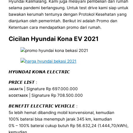
Hyundai Kalimalang. Kami juga melayani pembelian dari rumah
selama pandemi berlangsung. Untuk test drive kami siap untuk
bawakan kerumah tentunya dengan Protokol Kesehatan yang
dianjurkan oleh pemerintah. Berikut ini adalah Promo dan
Ketentuan cara mendapatkan promo dari rumah.
Cicilan Hyundai Kona EV 2021
𝙃𝙔𝙐𝙉𝘿𝘼𝙄 𝙆𝙊𝙉𝘼 𝙀𝙇𝙀𝘾𝙏𝙍𝙄𝘾
𝙋𝙍𝙄𝘾𝙀 𝙇𝙄𝙎𝙏 :
ᴊᴀᴋᴀʀᴛᴀ | Signature Rp 697.000.000
ʙᴏᴅᴇᴛᴀʙᴇᴋ | Signature Rp 708.500.000
𝘽𝙀𝙉𝙀𝙁𝙄𝙏 𝙀𝙇𝙀𝘾𝙏𝙍𝙄𝘾 𝙑𝙀𝙃𝙄𝘾𝙇𝙀 :
5x lebih hemat dibanding mobil konvensional, kemudian
100% baterai bisa menempuh jarak 345 km, kemudian
0% – 100% baterai cukup butuh Rp 56.632,24 (1.444,70/kWh),
kemudian