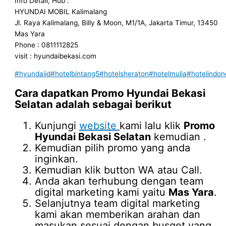
Info Detail, Hub :
HYUNDAI MOBIL Kalimalang
Jl. Raya Kalimalang, Billy & Moon, M1/1A, Jakarta Timur, 13450
Mas Yara
Phone : 0811112825
visit : hyundaibekasi.com
#hyundaiid
#hotelbintang5
#hotelsheraton
#hotelmulia
#hotelindon
Cara dapatkan
Promo Hyundai Bekasi
Selatan
adalah sebagai berikut
Kunjungi
website
kami lalu klik
Promo
Hyundai Bekasi Selatan
kemudian .
Kemudian pilih promo yang anda
inginkan.
Kemudian klik button WA atau Call.
Anda akan terhubung dengan team
digital marketing kami yaitu
Mas Yara
.
Selanjutnya team digital marketing
kami akan memberikan arahan dan
masukan sesuai dengan busget yang